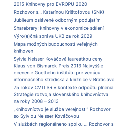
2015 Knihovny pro EVROPU 2020
Rozhovor s... Katarínou Krištofovou (SNK)
Jubileum oslávené odborným podujatím
Sharebrary: knihovny v ekonomice sdílení
Výro(e)čná správa UKB za rok 2029
Mapa možných budoucností veřejných
knihoven
Sylvia Neisser Kováčová laureátkou ceny
Klaus-von-Bismarck-Preis 2013 Najvyššie
ocenenie Goetheho inštitútu pre vedúcu
informačného strediska a knižnice v Bratislave
75 rokov CVTI SR v kontexte odpočtu plnenia
Stratégie rozvoja slovenského knihovníctva
na roky 2008 – 2013
„Knihovníctvo je služba verejnosti“ Rozhovor
so Sylviou Neisser Kováčovou
V službách regionálneho spolku ... Rozhovor s