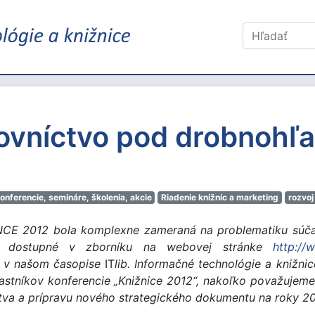
hovníctvo pod drobnohľ
onferencie, semináre, školenia, akcie
Riadenie knižníc a marketing
rozvoj
NCE 2012 bola komplexne zameraná na problematiku súča
h dostupné v zborníku na webovej stránke
http://
e v našom časopise
IT
lib. Informačné technológie a knižnic
častníkov konferencie „Knižnice 2012“, nakoľko považuje
ctva a prípravu nového strategického dokumentu na roky 