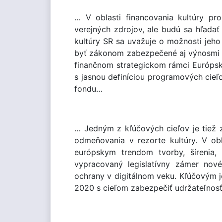
… V oblasti financovania kultúry pr
verejných zdrojov, ale budú sa hľada
kultúry SR sa uvažuje o možnosti jeho 
byť zákonom zabezpečené aj výnosmi z 
finančnom strategickom rámci Európske
s jasnou definíciou programových cie
fondu…
… Jedným z kľúčových cieľov je tiež z
odmeňovania v rezorte kultúry. V ob
európskym trendom tvorby, šírenia,
vypracovaný legislatívny zámer no
ochrany v digitálnom veku. Kľúčovým je
2020 s cieľom zabezpečiť udržateľnosť