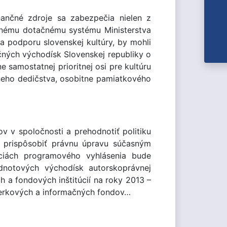
nančné zdroje sa zabezpečia nielen z
asnému dotačnému systému Ministerstva
na podporu slovenskej kultúry, by mohli
čných východísk Slovenskej republiky o
samostatnej prioritnej osi pre kultúru
neho dedičstva, osobitne pamiatkového
v v spoločnosti a prehodnotiť politiku
m prispôsobiť právnu úpravu súčasným
nciách programového vyhlásenia bude
notových východísk autorskoprávnej
h a fondových inštitúcií na roky 2013 –
bierkových a informačných fondov…