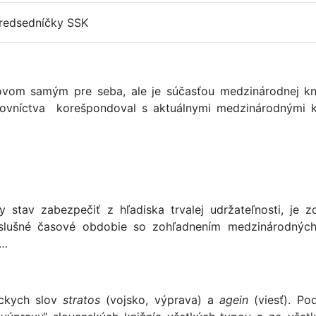
redsedníčky SSK
rovom samým pre seba, ale je súčasťou medzinárodnej kni
ihovníctva korešpondoval s aktuálnymi medzinárodnými k
y stav zabezpečiť z hľadiska trvalej udržateľnosti, je 
ríslušné časové obdobie so zohľadnením medzinárodných
i…
éckych slov
stratos
(vojsko, výprava) a
agein
(viesť). Po