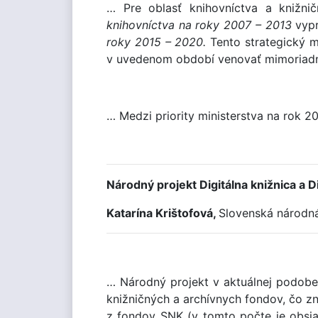
… Pre oblasť knihovníctva a knižni
knihovníctva na roky 2007 – 2013
vyp
roky 2015 – 2020.
Tento strategický 
v uvedenom období venovať mimoriad
… Medzi priority ministerstva na rok 2
Národný projekt Digitálna knižnica a Di
Katarína Krištofová,
Slovenská národná
… Národný projekt v aktuálnej podobe d
knižničných a archívnych fondov, čo zn
z fondov SNK (v tomto počte je obsia