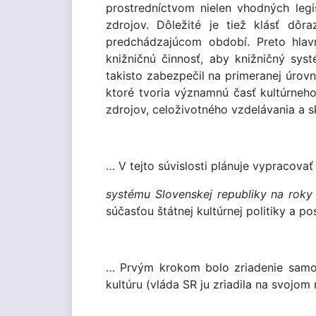
prostredníctvom nielen vhodných legi
zdrojov. Dôležité je tiež klásť dô
predchádzajúcom období. Preto hlav
knižničnú činnosť, aby knižničný sys
takisto zabezpečil na primeranej úrov
ktoré tvoria významnú časť kultúrneh
zdrojov, celoživotného vzdelávania a 
… V tejto súvislosti plánuje vypracovať
systému Slovenskej republiky na rok
súčasťou štátnej kultúrnej politiky a 
… Prvým krokom bolo zriadenie samos
kultúru (vláda SR ju zriadila na svojom