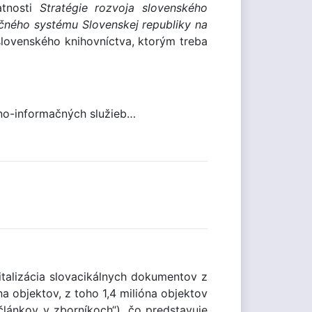
atnosti
Stratégie rozvoja slovenského
ičného systému Slovenskej republiky na
slovenského knihovníctva, ktorým treba
ično-informačných služieb…
gitalizácia slovacikálnych dokumentov z
a objektov, z toho 1,4 milióna objektov
lánkov v zborníkoch“), čo predstavuje