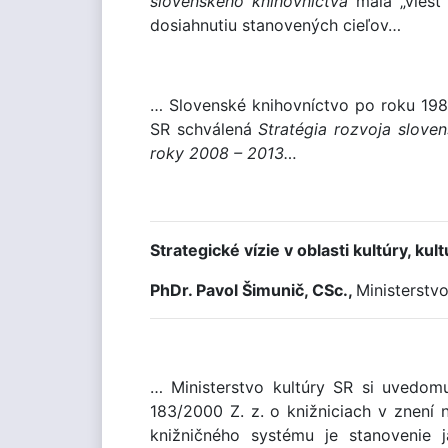
slovenského knihovníctva
mala „vies
dosiahnutiu stanovených cieľov…
… Slovenské knihovníctvo po roku 198
SR schválená
Stratégia rozvoja slov
roky 2008 – 2013…
Strategické vízie v oblasti kultúry, ku
PhDr. Pavol Šimunič, CSc.,
Ministerstvo
… Ministerstvo kultúry SR si uvedom
183/2000 Z. z. o knižniciach v znení
knižničného systému je stanovenie j