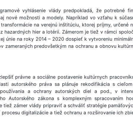
ogramové vyhlásenie vlády predpokladá, že potrebné fi
ť aj nové možnosti a modely. Napríklad vo vzťahu k súč
transformácie na verejnú inštitúciu, ktorej príjmy, určené 
hazardných hier a lotérií. Zámerom je tiež v rámci spolo
j únie na roky 2014 – 2020 dospieť k vytvoreniu minimálne 
ľov zameraných predovšetkým na ochranu a obnovu kultúr
lepšiť právne a sociálne postavenie kultúrnych pracovníko
lasti autorského práva sa plánuje rekodifikácia s cieľo
 používania a ochrany autorských diel a pod., v inte
vého Autorského zákona s komplexným spracovaním hod
 tiež zámer vlády pripraviť a schváliť stratégie pamäťovýc
 procesu digitalizácie a tiež ochranu a rozširovanie ich z