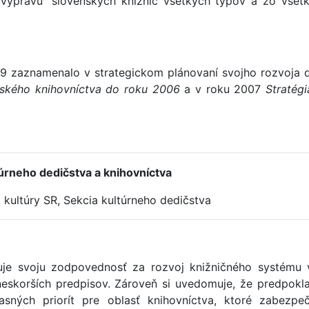
ť výpravu“ slovenských knižníc všetkých typov a zo vše
9 zaznamenalo v strategickom plánovaní svojho rozvoja 
enského knihovníctva do roku 2006
a v roku 2007
Stratég
ltúrneho dedičstva a knihovníctva
 kultúry SR, Sekcia kultúrneho dedičstva
uje svoju zodpovednosť za rozvoj knižničného systému
 neskorších predpisov. Zároveň si uvedomuje, že predpok
asných priorít pre oblasť knihovníctva, ktoré zabezpeč