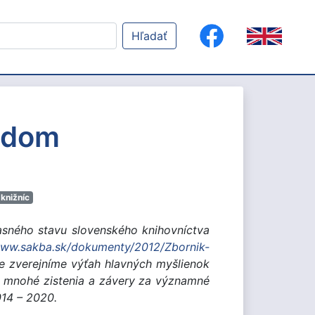
Hľadať
adom
 knižníc
sného stavu slovenského knihovníctva
www.sakba.sk/dokumenty/2012/Zbornik-
e
zverejníme výťah hlavných myšlienok
me mnohé zistenia a závery za významné
2014 – 2020.