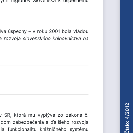
tkých regiónov Slovenska k úspešnému
dva úspechy – v roku 2001 bola vládou
ia rozvoja slovenského knihovníctva na
Číslo: 4/2012
 v SR, ktorá mu vyplýva zo zákona č.
ladom zabezpečenia a ďalšieho rozvoja
ia funkcionalitu knižničného systému