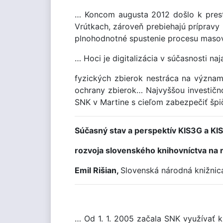
… Koncom augusta 2012 došlo k presťa
Vrútkach, zároveň prebiehajú prípravy 
plnohodnotné spustenie procesu masove
… Hoci je digitalizácia v súčasnosti n
fyzických zbierok nestráca na význa
ochrany zbierok… Najvyššou investično
SNK v Martine s cieľom zabezpečiť špi
Súčasný stav a perspektív KIS3G a KIS
rozvoja slovenského knihovníctva na 
Emil Rišian,
Slovenská národná knižnic
… Od 1. 1. 2005 začala SNK využívať 