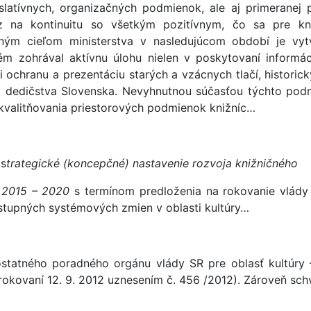
slatívnych, organizačných podmienok, ale aj primeranej 
raz na kontinuitu so všetkým pozitívnym, čo sa pre kn
ným cieľom ministerstva v nasledujúcom období je vyt
tém zohrával aktívnu úlohu nielen v poskytovaní informác
ni ochranu a prezentáciu starých a vzácnych tlačí, histori
o dedičstva Slovenska. Nevyhnutnou súčasťou týchto pod
skvalitňovania priestorových podmienok knižníc…
 s
trategické (koncepčné) nastavenie rozvoja knižničného
y 2015 – 2020
s termínom predloženia na rokovanie vlády
postupných systémových zmien v oblasti kultúry…
tatného poradného orgánu vlády SR pre oblasť kultúry –
 rokovaní 12. 9. 2012 uznesením č. 456 /2012). Zároveň schvá