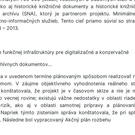
ko aj historické knižničné dokumenty a historické knižn
archívu (SNA), ktorý je partnerom projektu. Minimál
no-informačných služieb. Tento cieľ priamo súvisí so stra
 – 2013.
 funkčnej infraštruktúry pre digitalizačné a konzervačné
rchívnych dokumentov…
t sa v uvedenom termíne plánovaným spôsobom realizovať n
mom. V záujme objektívneho vyhodnotenia reálneho st
 konštatovala, že projekt je v časovom sklze a nie je
o vecnej rovine; existujú vážne nedostatky v oblasti riade
 rizík, ako aj v oblasti samotnej prípravy a plánovan
 Napriek týmto zisteniam správa konštatovala, že pri spl
ľné. Následne bol vypracovaný Akčný plán rozbehu