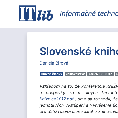
Slovenské kni
Daniela Birová
Hlavné články
knihovníctvo
KNIŽNICE 2012
K
Vzhľadom na to, že konferencia KNIŽ
a príspevky sú v plných textoc
Kniznice2012.pdf
, sme sa rozhodli, ž
jednotlivých vystúpení a Vyhlásenie ú
pre ďalší rozvoj slovenského knihovní