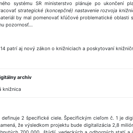
čného systému SR ministerstvo plánuje po ukončení pl
racovať s
trategické (koncepčné) nastavenie rozvoja knižn
materiál by mal pomenovať kľúčové problematické oblasti 
nu pozornosť…
014 patrí aj nový zákon o knižniciach a poskytovaní knižn
gitálny archív
 knižnica
efinuje 2 špecifické ciele. Špecifickým cieľom č. 1 je di
amená, že výsledkom projektu bude digitalizácia 2,8 milión
hnutých 700 000 „štúdií, vedeckých a odborných statí a č