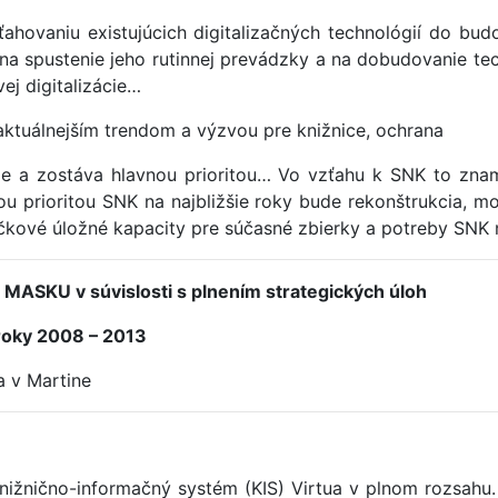
hovaniu existujúcich digitalizačných technológií do bud
na spustenie jeho rutinnej prevádzky a na dobudovanie tec
j digitalizácie…
ajaktuálnejším trendom a výzvou pre knižnice, ochrana
me a zostáva hlavnou prioritou… Vo vzťahu k SNK to zn
u prioritou SNK na najbližšie roky bude rekonštrukcia, mo
čkové úložné kapacity pre súčasné zbierky a potreby SNK 
 MASKU v súvislosti s plnením strategických úloh
roky 2008 – 2013
a v Martine
knižnično-informačný systém (KIS) Virtua v plnom rozsahu