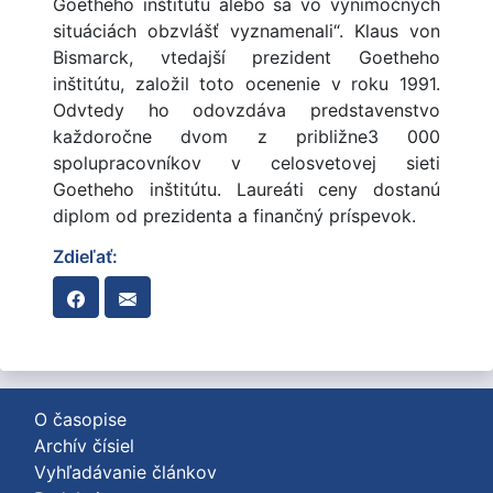
Goetheho inštitútu alebo sa vo výnimočných
situáciách obzvlášť vyznamenali“. Klaus von
Bismarck, vtedajší prezident Goetheho
inštitútu, založil toto ocenenie v roku 1991.
Odvtedy ho odovzdáva predstavenstvo
každoročne dvom z približne3 000
spolupracovníkov v celosvetovej sieti
Goetheho inštitútu. Laureáti ceny dostanú
diplom od prezidenta a finančný príspevok.
Zdieľať:
O časopise
Archív čísiel
Vyhľadávanie článkov