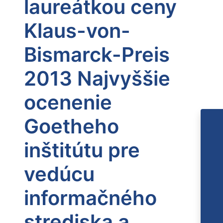
laureátkou ceny
Klaus-von-
Bismarck-Preis
2013 Najvyššie
ocenenie
Goetheho
inštitútu pre
vedúcu
informačného
strediska a