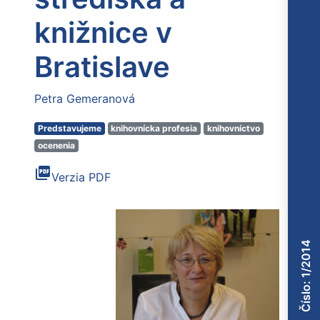
knižnice v
Bratislave
Petra Gemeranová
Predstavujeme
knihovnícka profesia
knihovníctvo
ocenenia
picture_as_pdf
Verzia PDF
Číslo: 1/2014