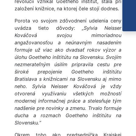
revolúcii vznikal Goetheho inštitút, stála pri
založení knižnice, na ktorej čele stojí dodnes.
Porota vo svojom zdôvodnení udelenia ceny
uvádza tieto dôvody:
„Sylvia Neisser
Kováčová svojou mimoriadnou
angažovanosťou a neúnavným nasadením
formuje už viac ako dvadsať rokov výzor a
úlohu Goetheho inštitútu na Slovensku. Svojím
nezmerateľným úsilím pripravila cestu pre
široké prepojenie Goetheho inštitútu
Bratislava s knižnicami na Slovensku aj mimo
neho. Sylvia Neisser Kováčová je vždy
otvorená využívaniu všetkých možností
modernej informačnej práce a stelesňuje tým
nadšenie pre novinky a zmenu. Trvalo formuje
ducha a rozmach Goetheho inštitútu na
Slovensku.“
Okrem toho ako predsedníčka Krajskej