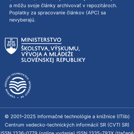
a môžu svoje články archivovať v repozitároch.
Poplatky za spracovanie článkov (APC) sa
nevyberajú.
© 2001–2025 Informačné technológie a knižnice (ITlib)
Centrum vedecko-technických informácií SR (CVTI SR)
ISSN 1336-0779 (online vydanie) ISSN 1335-793X (tlačené