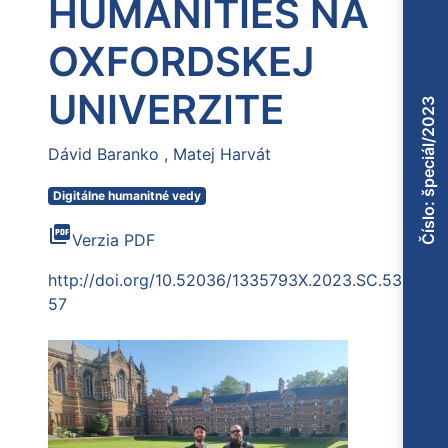
HUMANITIES NA
OXFORDSKEJ
UNIVERZITE
Číslo: špeciál/2023
Dávid Baranko
Matej Harvát
Digitálne humanitné vedy
picture_as_pdf
Verzia PDF
http://doi.org/10.52036/1335793X.2023.SC.53-
57