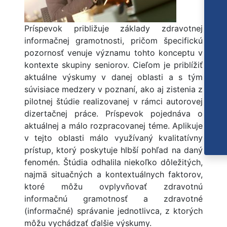
Príspevok približuje základy zdravotnej
informačnej gramotnosti, pričom špecifickú
pozornosť venuje významu tohto konceptu v
kontexte skupiny seniorov. Cieľom je priblížiť
aktuálne výskumy v danej oblasti a s tým
súvisiace medzery v poznaní, ako aj zistenia z
pilotnej štúdie realizovanej v rámci autorovej
dizertačnej práce. Príspevok pojednáva o
aktuálnej a málo rozpracovanej téme. Aplikuje
v tejto oblasti málo využívaný kvalitatívny
prístup, ktorý poskytuje hlbší pohľad na daný
fenomén. Štúdia odhalila niekoľko dôležitých,
najmä situačných a kontextuálnych faktorov,
ktoré môžu ovplyvňovať zdravotnú
informačnú gramotnosť a zdravotné
(informačné) správanie jednotlivca, z ktorých
môžu vychádzať ďalšie výskumy.