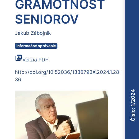
GRAMOTNOSŤ
SENIOROV
Jakub Zábojník
Informačné správanie
picture_as_pdf
Verzia PDF
http://doi.org/10.52036/1335793X.2024.1.28-
36
Číslo: 1/2024