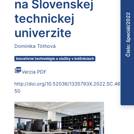
na Slovenskej
technickej
Číslo: špeciál/2022
univerzite
Dominika Tóthová
Inovatívne technológie a služby v knižniciach
picture_as_pdf
Verzia PDF
http://doi.org/10.52036/1335793X.2022.SC.46-
50