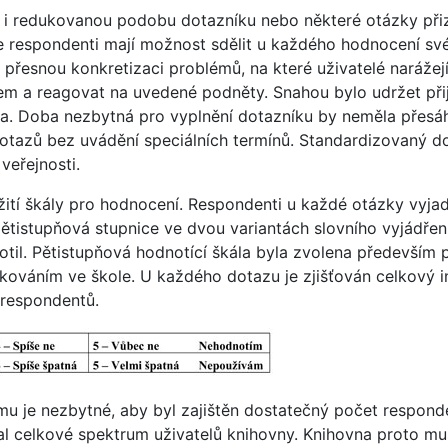
 i redukovanou podobu dotazníku nebo některé otázky při
že respondenti mají možnost sdělit u každého hodnocení své
 přesnou konkretizaci problémů, na které uživatelé narážejí
em a reagovat na uvedené podněty. Snahou bylo udržet při
a. Doba nezbytná pro vyplnění dotazníku by neměla přesáhn
otazů bez uvádění speciálních termínů. Standardizovaný do
veřejnosti.
žití škály pro hodnocení. Respondenti u každé otázky vyjad
pětistupňová stupnice ve dvou variantách slovního vyjádřen
il. Pětistupňová hodnotící škála byla zvolena především 
mkováním ve škole. U každého dotazu je zjišťován celkový i
respondentů.
mu je nezbytné, aby byl zajištěn dostatečný počet responde
val celkové spektrum uživatelů knihovny. Knihovna proto mus