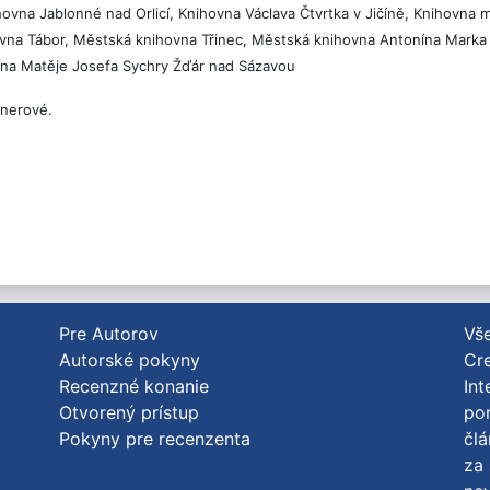
na Jablonné nad Orlicí, Knihovna Václava Čtvrtka v Jičíně, Knihovna 
na Tábor, Městská knihovna Třinec, Městská knihovna Antonína Marka T
vna Matěje Josefa Sychry Žďár nad Sázavou
rnerové.
Pre Autorov
Vše
Autorské pokyny
Cre
Recenzné konanie
Int
Otvorený prístup
po
Pokyny pre recenzenta
člá
za 