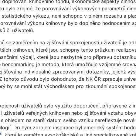
u doplňování knihovního fondu, ekonomické aspekty činnos
tu bylo zřejmé, že porovnávání výkonových parametrů činno
 statistického výkazu, není schopno v plném rozsahu a plas
orovnávání výkonu knihovny bylo doplněno hodnocením spo
íků či uživatelů.
 se zaměřením na zjišťování spokojenosti uživatelů je odb
tších knihoven, které jsou schopny tento průzkum realizova
nančními výdaji, které jsou nezbytné pro přípravu dotazníku
že benchmarking je metoda, která umožňuje vzájemné srovná
zjišťována individuálně zpracovanými dotazníky, jejichž v
Z tohoto důvodu bylo dohodnuto, že NK ČR zpracuje univer
který by se mohl stát východiskem pro zkoumání spokojenos
kojenosti uživatelů bylo využito doporučení, připravené z 
ti uživatelů veřejných knihoven nebo zjišťování vztahu oby
 s ohledem na starší datum svého vzniku nereflektuje nové 
logií. Druhým zdrojem inspirace byl americký systém hodn
3
, který je zaměřen vysokoškolské a jiné specializované kni