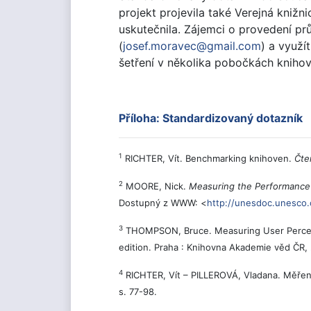
projekt projevila také Verejná knižn
uskutečnila. Zájemci o provedení p
(
josef.moravec@gmail.com
) a využí
šetření v několika pobočkách knihov
Příloha: Standardizovaný dotazník
1
RICHTER, Vít. Benchmarking knihoven.
Čte
2
MOORE, Nick.
Measuring the Performance o
Dostupný z WWW: <
http://unesdoc.unesco
3
THOMPSON, Bruce. Measuring User Percepti
edition. Praha : Knihovna Akademie věd ČR,
4
RICHTER, Vít – PILLEROVÁ, Vladana. Měření
s. 77-98.