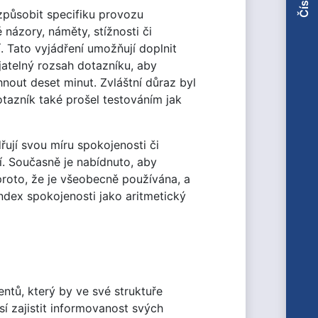
způsobit specifiku provozu
 názory, náměty, stížnosti či
. Tato vyjádření umožňují doplnit
jatelný rozsah dotazníku, aby
out deset minut. Zvláštní důraz byl
tazník také prošel testováním jak
řují svou míru spokojenosti či
í. Současně je nabídnuto, aby
proto, že je všeobecně používána, a
ndex spokojenosti jako aritmetický
ntů, který by ve své struktuře
í zajistit informovanost svých