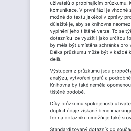
uživatelů o probíhajícím průzkumu. 
komunikace. V první fázi je vhodné z
možné do textu jakékoliv zprávy pro
důležité je, aby se knihovna neome
vyplnění jeho tištěné verze. To se tý
dotazníku lze využít i jako určitou
by měla být umístěna schránka pro 
Délka průzkumu může být v každé kni
delší.
Výstupem z průzkumu jsou propočty 
analýzu, vytvoření grafů a podrobn
Knihovna by také neměla opomenout 
tištěné podobě.
Díky průzkumu spokojenosti uživatel
doplnit údaje získané benchmarkinge
forma dotazníku umožňuje také srov
Standardizovaný dotazník do součas