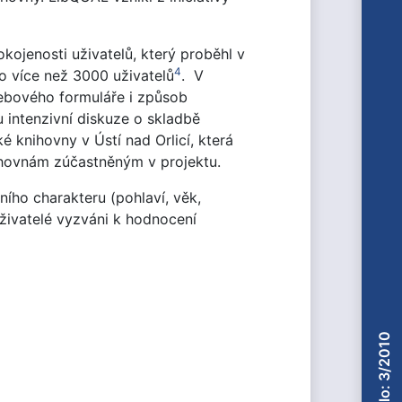
kojenosti uživatelů, který proběhl v
4
o více než 3000 uživatelů
. V
ebového formuláře i způsob
intenzivní diskuze o skladbě
é knihovny v Ústí nad Orlicí, která
ihovnám zúčastněným v projektu.
ího charakteru (pohlaví, věk,
uživatelé vyzváni k hodnocení
Číslo: 3/2010