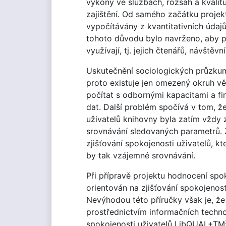
výkony ve službách, rozsah a kvalit
zajištění. Od samého začátku projek
vypočítávány z kvantitativních údajů
tohoto důvodu bylo navrženo, aby p
využívají, tj. jejich čtenářů, návštěvn
Uskutečnění sociologických průzkumů
proto existuje jen omezený okruh vě
počítat s odbornými kapacitami a fi
dat. Další problém spočívá v tom, 
uživatelů knihovny byla zatím vždy 
srovnávání sledovaných parametrů. 
zjišťování spokojenosti uživatelů, 
by tak vzájemné srovnávání.
Při přípravě projektu hodnocení spo
orientován na zjišťování spokojenos
Nevýhodou této příručky však je, že
prostřednictvím informačních techno
spokojenosti uživatelů LibQUAL+TM