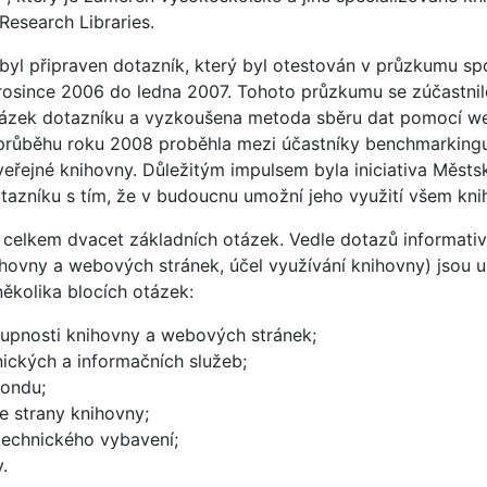
Research Libraries.
byl připraven dotazník, který byl otestován v průzkumu spo
osince 2006 do ledna 2007. Tohoto průzkumu se zúčastnil
ázek dotazníku a vyzkoušena metoda sběru dat pomocí w
růběhu roku 2008 proběhla mezi účastníky benchmarkingu 
eřejné knihovny. Důležitým impulsem byla iniciativa Městsk
tazníku s tím, že v budoucnu umožní jeho využití všem kn
elkem dvacet základních otázek. Vedle dotazů informativn
ihovny a webových stránek, účel využívání knihovny) jsou 
ěkolika blocích otázek:
upnosti knihovny a webových stránek;
ických a informačních služeb;
fondu;
e strany knihovny;
technického vybavení;
.