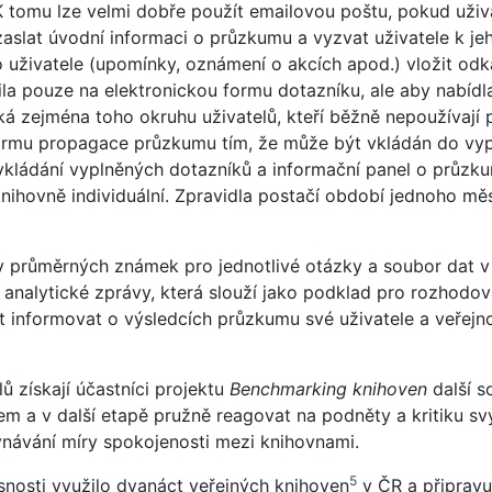
K tomu lze velmi dobře použít emailovou poštu, pokud uži
aslat úvodní informaci o průzkumu a vyzvat uživatele k jeho
 uživatele (upomínky, oznámení o akcích apod.) vložit od
zila pouze na elektronickou formu dotazníku, ale aby nab
ká zejména toho okruhu uživatelů, kteří běžně nepoužívají p
 formu propagace průzkumu tím, že může být vkládán do vyp
vkládání vyplněných dotazníků a informační panel o průzk
hovně individuální. Zpravidla postačí období jednoho měs
průměrných známek pro jednotlivé otázky a soubor dat v 
é analytické zprávy, která slouží jako podklad pro rozhod
informovat o výsledcích průzkumu své uživatele a veřejnos
ů získají účastníci projektu
Benchmarking knihoven
další s
m a v další etapě pružně reagovat na podněty a kritiku s
návání míry spokojenosti mezi knihovnami.
5
nosti využilo dvanáct veřejných knihoven
v ČR a připravu