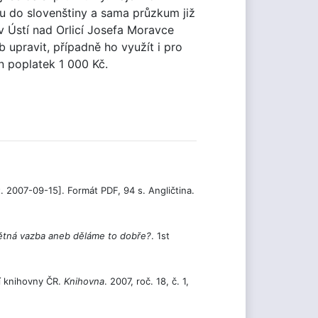
íku do slovenštiny a sama průzkum již
 Ústí nad Orlicí Josefa Moravce
 upravit, případně ho využít i pro
n poplatek 1 000 Kč.
t. 2007-09-15]. Formát PDF, 94 s. Angličtina.
ětná vazba aneb děláme to dobře?
. 1st
í knihovny ČR.
Knihovna
. 2007, roč. 18, č. 1,