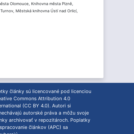
města Olomouce, Knihovna města Plzně,
urnov, Městská knihovna Ústí nad Orlicí,
tky články sú licencované pod licenciou
ative Commons Attribution 4.0
ernational (CC BY 4.0)
. Autori si
nechávajú autorské práva a môžu svoje
nky archivovať v repozitároch. Poplatky
spracovanie článkov (APC) sa