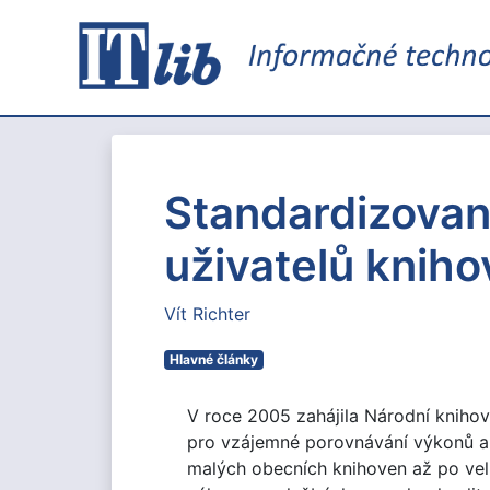
Standardizovaný
uživatelů knih
Vít Richter
Hlavné články
V roce 2005 zahájila Národní kniho
pro vzájemné porovnávání výkonů a č
malých obecních knihoven až po velk