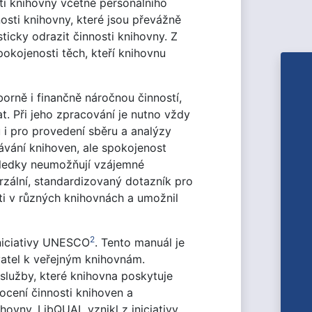
ti knihovny včetně personálního
sti knihovny, které jsou převážně
ticky odrazit činnosti knihovny. Z
kojenosti těch, kteří knihovnu
orně i finančně náročnou činností,
t. Při jeho zpracování je nutno vždy
 i pro provedení sběru a analýzy
vání knihoven, ale spokojenost
ýsledky neumožňují vzájemné
zální, standardizovaný dotazník pro
ti v různých knihovnách a umožnil
2
iniciativy UNESCO
. Tento manuál je
vatel k veřejným knihovnám.
služby, které knihovna poskytuje
ocení činnosti knihoven a
hovny. LibQUAL vznikl z iniciativy