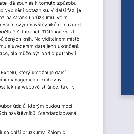
vatel dá souhlas k tomuto způsobu
 vyplnění dotazníku. V další fázi je
kaz na stránku průzkumu. Velmi
ídla všem svým návštěvníkům možnost
očítač či internet. Tištěnou verzi
ůjčených knih. Na viditelném místě
umu s uvedením data jeho ukončení.
íce, ale může být podle potřeby i
Excelu, který umožňuje další
ování managementu knihovny.
t jak na webové stránce, tak i v
oubor údajů, kterým budou moci
vých návštěvníků. Standardizovaná
jí se další průzkumy. Zájem o