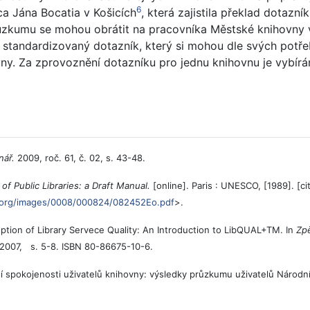
6
ica Jána Bocatia v Košicích
, která zajistila překlad dotazn
růzkumu se mohou obrátit na pracovníka Městské knihovny v
t standardizovaný dotazník, který si mohou dle svých potřeb
ny. Za zprovoznění dotazníku pro jednu knihovnu je vybírá
nář.
2009, roč. 61, č. 02, s. 43-48.
f Public Libraries: a Draft Manual.
[online]. Paris : UNESCO, [1989]. [ci
.org/images/0008/000824/082452Eo.pdf
>.
on of Library Servece Quality: An Introduction to LibQUAL+TM. In
Zp
 2007, s. 5-8. ISBN 80-86675-10-6.
 spokojenosti uživatelů knihovny: výsledky průzkumu uživatelů Národn