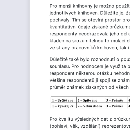
Pro menší knihovny je možno použít
jednotlivých knihoven. Důležité je, 
pochvaly. Tím se otevírá prostor pro
kvantitativní údaje získané průzkum
respondenty neodrazovala jeho délk
kladen na srozumitelnou formulací d
ze strany pracovníků knihoven, tak i 
Důležité také bylo rozhodnutí o pou
souhlasu. Pro hodnocení je využita 
respondent některou otázku nehodnot
většina respondentů ji spojí se zná
průměr známek získaných od všech 
Pro kvalitu výsledných dat z průzku
(pohlaví, věk, vzdělání) reprezento