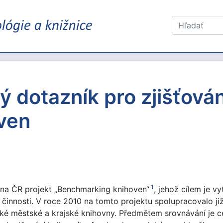
 dotazník pro zjišťován
oven
1
vna ČR projekt „Benchmarking knihoven“
, jehož cílem je v
innosti. V roce 2010 na tomto projektu spolupracovalo již
é městské a krajské knihovny. Předmětem srovnávání je ce