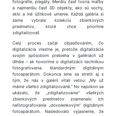
fotografie, plagáty. Menšiu časť tvoria maľby
a najmenšiu časť 3D objekty, ako sú sochy,
sklo a iné úžitkové umenie. Každá galéria si
sama vybrala kolekciu zbierkových
predmetov, ktoré chce prioritne
zdigitalizovať.
Celý proces začal objasňovaním, čo
digitalizácia vlastne je, pretože digitalizácia
svojím spôsobom prebieha v galériách už
dlhšie – ak hovoríme o digitalizácii technikou
fotografovania štandardným digitálnym
fotoaparátom. Dokonca sme sa stretli aj s
tým, že nás v galérii vítali vetou: „My už
máme všetko zdigitalizované.“ No napokon sa
ukázalo, že „zdigitalizovanie“ všetkých
zbierkových predmetov znamenalo ich
nafotografovanie „dovolenkovým“ digitálnym
fotoaparátom. Nasledovalo vyjasnenie, že