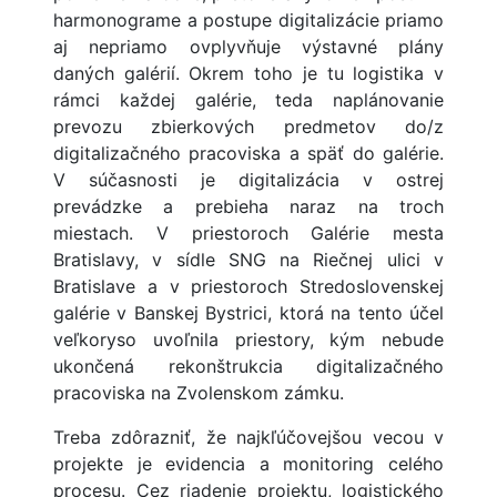
harmonograme a postupe digitalizácie priamo
aj nepriamo ovplyvňuje výstavné plány
daných galérií. Okrem toho je tu logistika v
rámci každej galérie, teda naplánovanie
prevozu zbierkových predmetov do/z
digitalizačného pracoviska a späť do galérie.
V súčasnosti je digitalizácia v ostrej
prevádzke a prebieha naraz na troch
miestach. V priestoroch Galérie mesta
Bratislavy, v sídle SNG na Riečnej ulici v
Bratislave a v priestoroch Stredoslovenskej
galérie v Banskej Bystrici, ktorá na tento účel
veľkoryso uvoľnila priestory, kým nebude
ukončená rekonštrukcia digitalizačného
pracoviska na Zvolenskom zámku.
Treba zdôrazniť, že najkľúčovejšou vecou v
projekte je evidencia a monitoring celého
procesu. Cez riadenie projektu, logistického