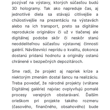
pozývať na výstavy, ktorých súčasťou budú
3D hologramy. Tak ako napreduje čas, aj
jednotlivé diela sa stávajú citlivejšie a
chúlostivejšie na prezentáciu na výstavách
alebo na ich transport, preto sa digitálne
reprodukcie originálov či už v tlačenej ale
digitálnej podobe skôr či neskôr stanú
neoddeliteľnou súčasťou výstavnej činnosti
galérií. Návštevníci neprídu o kvalitu, dokonca
dostanú pridanú hodnotu a originály ostanú
chránené v bezpečných depozitároch.
Sme radi, že projekt aj napriek kríze a
niektorým zmenám dostal šancu na realizáciu.
Treba povedať, že národné projekty (vrátane
Digitálnej galérie) najviac ovplyvňujú pomalé
procesy verejných obstarávaní. Ďalším
orieškom pri projekte takého rozmeru
(časového, finančného, obsahového) bude