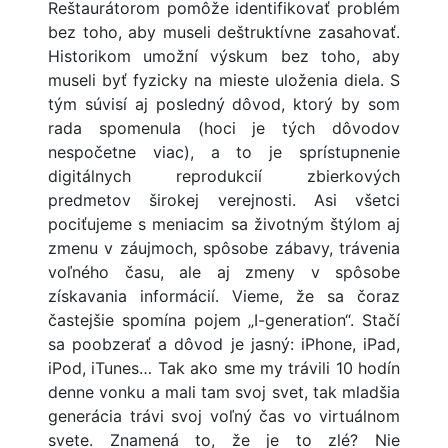
Reštaurátorom pomôže identifikovať problém
bez toho, aby museli deštruktívne zasahovať.
Historikom umožní výskum bez toho, aby
museli byť fyzicky na mieste uloženia diela. S
tým súvisí aj posledný dôvod, ktorý by som
rada spomenula (hoci je tých dôvodov
nespočetne viac), a to je sprístupnenie
digitálnych reprodukcií zbierkových
predmetov širokej verejnosti. Asi všetci
pociťujeme s meniacim sa životným štýlom aj
zmenu v záujmoch, spôsobe zábavy, trávenia
voľného času, ale aj zmeny v spôsobe
získavania informácií. Vieme, že sa čoraz
častejšie spomína pojem „I-generation“. Stačí
sa poobzerať a dôvod je jasný: iPhone, iPad,
iPod, iTunes… Tak ako sme my trávili 10 hodín
denne vonku a mali tam svoj svet, tak mladšia
generácia trávi svoj voľný čas vo virtuálnom
svete. Znamená to, že je to zlé? Nie