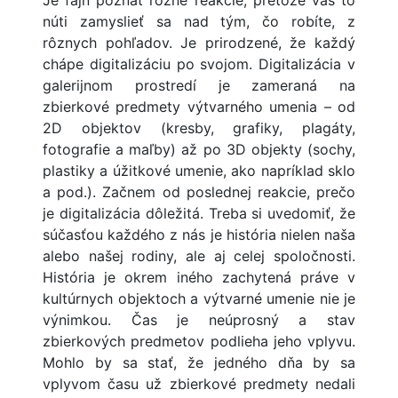
Je fajn poznať rôzne reakcie, pretože vás to
núti zamyslieť sa nad tým, čo robíte, z
rôznych pohľadov. Je prirodzené, že každý
chápe digitalizáciu po svojom. Digitalizácia v
galerijnom prostredí je zameraná na
zbierkové predmety výtvarného umenia – od
2D objektov (kresby, grafiky, plagáty,
fotografie a maľby) až po 3D objekty (sochy,
plastiky a úžitkové umenie, ako napríklad sklo
a pod.). Začnem od poslednej reakcie, prečo
je digitalizácia dôležitá. Treba si uvedomiť, že
súčasťou každého z nás je história nielen naša
alebo našej rodiny, ale aj celej spoločnosti.
História je okrem iného zachytená práve v
kultúrnych objektoch a výtvarné umenie nie je
výnimkou. Čas je neúprosný a stav
zbierkových predmetov podlieha jeho vplyvu.
Mohlo by sa stať, že jedného dňa by sa
vplyvom času už zbierkové predmety nedali