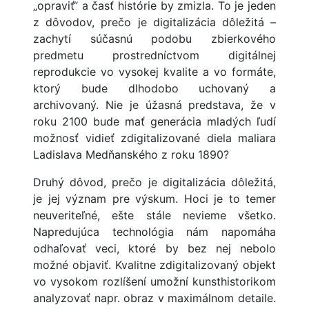
„opraviť“ a časť histórie by zmizla. To je jeden
z dôvodov, prečo je digitalizácia dôležitá –
zachytí súčasnú podobu zbierkového
predmetu prostredníctvom digitálnej
reprodukcie vo vysokej kvalite a vo formáte,
ktorý bude dlhodobo uchovaný a
archivovaný. Nie je úžasná predstava, že v
roku 2100 bude mať generácia mladých ľudí
možnosť vidieť zdigitalizované diela maliara
Ladislava Medňanského z roku 1890?
Druhý dôvod, prečo je digitalizácia dôležitá,
je jej význam pre výskum. Hoci je to temer
neuveriteľné, ešte stále nevieme všetko.
Napredujúca technológia nám napomáha
odhaľovať veci, ktoré by bez nej nebolo
možné objaviť. Kvalitne zdigitalizovaný objekt
vo vysokom rozlíšení umožní kunsthistorikom
analyzovať napr. obraz v maximálnom detaile.