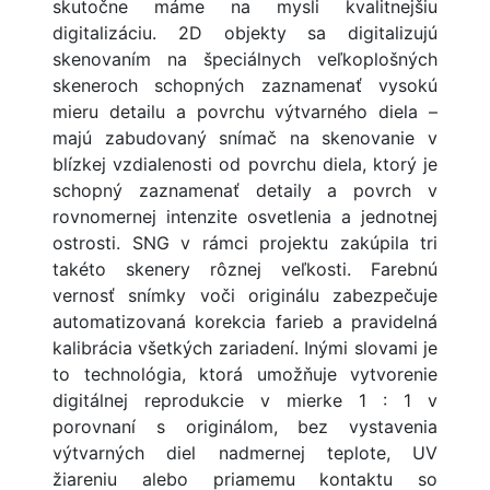
skutočne máme na mysli kvalitnejšiu
digitalizáciu. 2D objekty sa digitalizujú
skenovaním na špeciálnych veľkoplošných
skeneroch schopných zaznamenať vysokú
mieru detailu a povrchu výtvarného diela –
majú zabudovaný snímač na skenovanie v
blízkej vzdialenosti od povrchu diela, ktorý je
schopný zaznamenať detaily a povrch v
rovnomernej intenzite osvetlenia a jednotnej
ostrosti. SNG v rámci projektu zakúpila tri
takéto skenery rôznej veľkosti. Farebnú
vernosť snímky voči originálu zabezpečuje
automatizovaná korekcia farieb a pravidelná
kalibrácia všetkých zariadení. Inými slovami je
to technológia, ktorá umožňuje vytvorenie
digitálnej reprodukcie v mierke 1 : 1 v
porovnaní s originálom, bez vystavenia
výtvarných diel nadmernej teplote, UV
žiareniu alebo priamemu kontaktu so