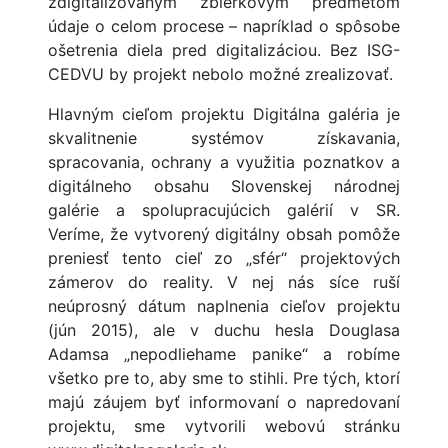
zdigitalizovaným zbierkovým predmetom
údaje o celom procese – napríklad o spôsobe
ošetrenia diela pred digitalizáciou. Bez ISG-
CEDVU by projekt nebolo možné zrealizovať.
Hlavným cieľom projektu Digitálna galéria je
skvalitnenie systémov získavania,
spracovania, ochrany a využitia poznatkov a
digitálneho obsahu Slovenskej národnej
galérie a spolupracujúcich galérií v SR.
Veríme, že vytvorený digitálny obsah pomôže
preniesť tento cieľ zo „sfér“ projektových
zámerov do reality. V nej nás síce ruší
neúprosný dátum naplnenia cieľov projektu
(jún 2015), ale v duchu hesla Douglasa
Adamsa „nepodliehame panike“ a robíme
všetko pre to, aby sme to stihli. Pre tých, ktorí
majú záujem byť informovaní o napredovaní
projektu, sme vytvorili webovú stránku