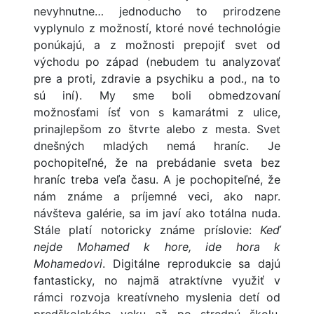
nevyhnutne… jednoducho to prirodzene
vyplynulo z možností, ktoré nové technológie
ponúkajú, a z možnosti prepojiť svet od
východu po západ (nebudem tu analyzovať
pre a proti, zdravie a psychiku a pod., na to
sú iní). My sme boli obmedzovaní
možnosťami ísť von s kamarátmi z ulice,
prinajlepšom zo štvrte alebo z mesta. Svet
dnešných mladých nemá hraníc. Je
pochopiteľné, že na prebádanie sveta bez
hraníc treba veľa času. A je pochopiteľné, že
nám známe a príjemné veci, ako napr.
návšteva galérie, sa im javí ako totálna nuda.
Stále platí notoricky známe príslovie:
Keď
nejde Mohamed k hore, ide hora k
Mohamedovi
. Digitálne reprodukcie sa dajú
fantasticky, no najmä atraktívne využiť v
rámci rozvoja kreatívneho myslenia detí od