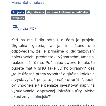
Mária Bohumelová
Projekty
digitalizácia
ochrana kultúrneho dedičstva
projekty
picture_as_pdf
Verzia PDF
Keď sa ma ľudia pýtajú, o čom je projekt
Digitálna galéria, a ja im štandardne
odpovedám, že je primárne o digitalizovaní
zbierkových predmetov výtvarného umenia,
reakcie sú rôzne. Počínajúc „wow, to akože
budete mať v SNG také 3D hologramy?“ cez
„to je úžasná práca vytvárať digitálne kolekcie
a výstavy“ až po „a to je načo dobré?! Nebolo
by vhodnejšie tie peniaze investovať napr. na
vybudovanie dopravnej infraštruktúry alebo
akosi zmysluplnejšie?“