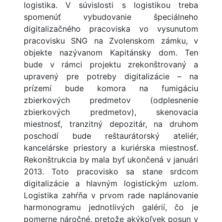
logistika. V súvislosti s logistikou treba
spomenúť vybudovanie špeciálneho
digitalizačného pracoviska vo vysunutom
pracovisku SNG na Zvolenskom zámku, v
objekte nazývanom Kapitánsky dom. Ten
bude v rámci projektu zrekonštrovaný a
upravený pre potreby digitalizácie – na
prízemí bude komora na fumigáciu
zbierkových predmetov (odplesnenie
zbierkových predmetov), skenovacia
miestnosť, tranzitný depozitár, na druhom
poschodí bude reštaurátorský ateliér,
kancelárske priestory a kuriérska miestnosť.
Rekonštrukcia by mala byť ukončená v januári
2013. Toto pracovisko sa stane srdcom
digitalizácie a hlavným logistickým uzlom.
Logistika zahŕňa v prvom rade naplánovanie
harmonogramu jednotlivých galérií, čo je
pomerne náročné, pretože akýkoľvek posun v