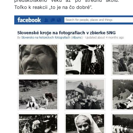
predškolského veku až po strednú školu.
Toľko k reakcii „to je na čo dobré“.