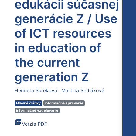
edukácii súčasnej
generácie Z / Use
of ICT resources
in education of
the current
generation Z
Henrieta Šuteková
Martina Sedláková
Hlavné články
informačné správanie
informačné vzdelávanie
picture_as_pdf
Verzia PDF