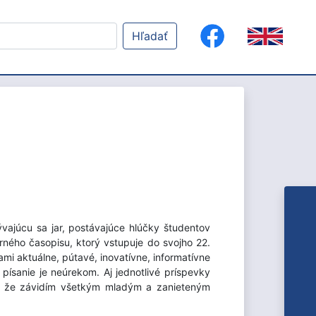
Hľadať
vajúcu sa jar, postávajúce hlúčky študentov
rného časopisu, ktorý vstupuje do svojho 22.
kami aktuálne, pútavé, inovatívne, informatívne
písanie je neúrekom. Aj jednotlivé príspevky
, že závidím všetkým mladým a zanieteným