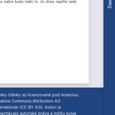
í a zajtra bude málo to, čo dnes napĺňa naše
tky články sú licencované pod licenciou
ative Commons Attribution 4.0
ernational (CC BY 4.0)
. Autori si
nechávajú autorské práva a môžu svoje