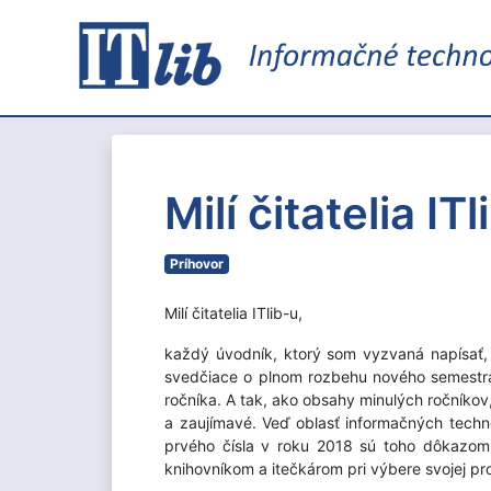
Milí čitatelia ITl
Príhovor
Milí čitatelia ITlib-u,
každý úvodník, ktorý som vyzvaná napísať, 
svedčiace o plnom rozbehu nového semestra. 
ročníka. A tak, ako obsahy minulých ročníkov, 
a zaujímavé. Veď oblasť informačných techno
prvého čísla v roku 2018 sú toho dôkazo
knihovníkom a itečkárom pri výbere svojej pro