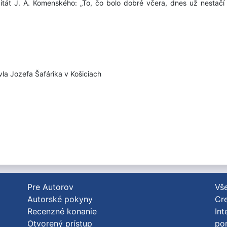
y citát J. A. Komenského: „To, čo bolo dobré včera, dnes už nestač
avla Jozefa Šafárika v Košiciach
Pre Autorov
Vše
Autorské pokyny
Cre
Recenzné konanie
Int
Otvorený prístup
po