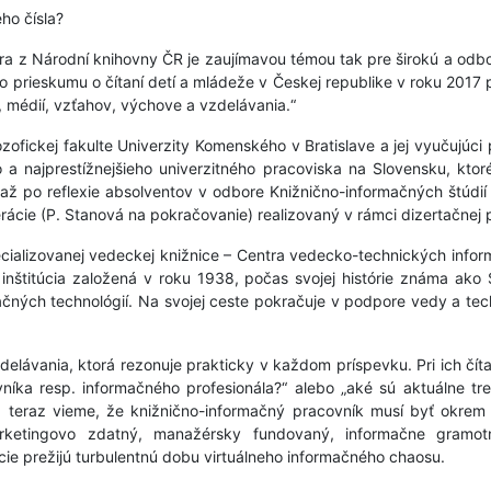
ho čísla?
era z Národní knihovny ČR je zaujímavou témou tak pre širokú a odb
prieskumu o čítaní detí a mládeže v Českej republike v roku 2017 
, médií, vzťahov, výchove a vzdelávania.“
ozofickej fakulte Univerzity Komenského v Bratislave a jej vyučujúc
eho a najprestížnejšieho univerzitného pracoviska na Slovensku, kt
 až po reflexie absolventov v odbore Knižnično-informačných štúdi
cie (P. Stanová na pokračovanie) realizovaný v rámci dizertačnej 
cializovanej vedeckej knižnice – Centra vedecko-technických info
ď inštitúcia založená v roku 1938, počas svojej histórie známa ako 
čných technológií. Na svojej ceste pokračuje v podpore vedy a techn
elávania, ktorá rezonuje prakticky v každom príspevku. Pri ich čít
hovníka resp. informačného profesionála?“ alebo „aké sú aktuálne
 teraz vieme, že knižnično-informačný pracovník musí byť okrem
arketingovo zdatný, manažérsky fundovaný, informačne gramo
úcie prežijú turbulentnú dobu virtuálneho informačného chaosu.