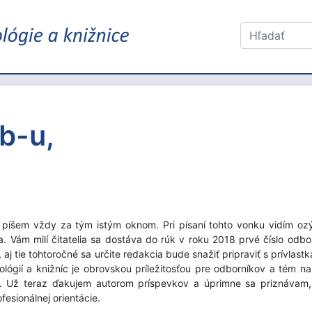
ib-u,
píšem vždy za tým istým oknom. Pri písaní tohto vonku vidím ozý
Vám milí čitatelia sa dostáva do rúk v roku 2018 prvé číslo odbo
aj tie tohtoročné sa určite redakcia bude snažiť pripraviť s prívlast
lógií a knižníc je obrovskou príležitosťou pre odborníkov a tém na 
m. Už teraz ďakujem autorom príspevkov a úprimne sa priznávam
fesionálnej orientácie.