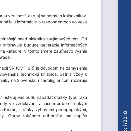
ornú verejnosť, ako aj samotných knihovníkov.
prinášajú informácie o respondentoch vo veku
i prinášajú hneď niekoľko zaujímavých tém. Od
oré pripravuje budúce generácie informačných
í na katedre. V tomto smere zaujímavo vyznie
práce.
rmácií SR (CVTI SR) je dôvodom na zamyslenie
Slovenská technická knižnica, patrila vždy k
iky na Slovensku i naďalej, pričom rozširuje
aní iste aj Vás budú napádať otázky typu „aká
 trendy vo vzdelávaní v našom odbore a akým
 odbornej stránky vybavený pedagogickými,
Číslo: 1/2018
tný. Obraz takéhoto odborníka ma napĺňa