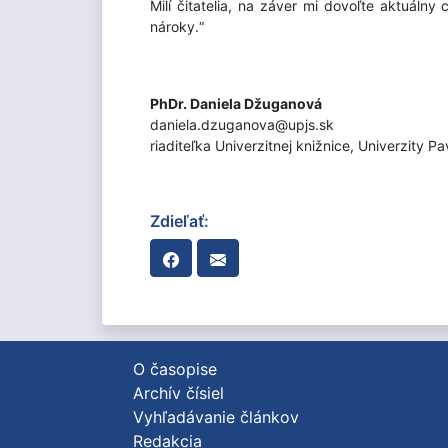
Milí čitatelia, na záver mi dovoľte aktuáln
nároky.“
PhDr. Daniela Džuganová
daniela.dzuganova@upjs.sk
riaditeľka Univerzitnej knižnice, Univerzity P
Zdieľať:
O časopise
Archív čísiel
Vyhľadávanie článkov
Redakcia