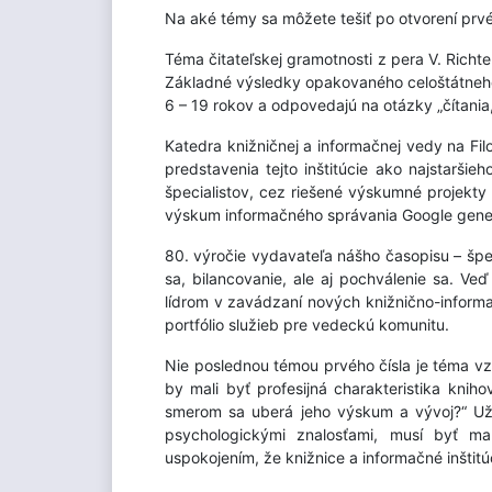
Na aké témy sa môžete tešiť po otvorení prvé
Téma čitateľskej gramotnosti z pera V. Richt
Základné výsledky opakovaného celoštátneho 
6 – 19 rokov a odpovedajú na otázky „čítania
Katedra knižničnej a informačnej vedy na Fil
predstavenia tejto inštitúcie ako najstarši
špecialistov, cez riešené výskumné projekty
výskum informačného správania Google generá
80. výročie vydavateľa nášho časopisu – špe
sa, bilancovanie, ale aj pochválenie sa. Ve
lídrom v zavádzaní nových knižnično-informa
portfólio služieb pre vedeckú komunitu.
Nie poslednou témou prvého čísla je téma vzd
by mali byť profesijná charakteristika kni
smerom sa uberá jeho výskum a vývoj?“ Už
psychologickými znalosťami, musí byť m
uspokojením, že knižnice a informačné inštit