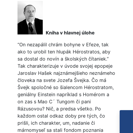
Kniha v hlavnej úlohe
“On nezapálil chrám bohyne v Efeze, tak
ako to urobil ten hlupák Hérostratos, aby
sa dostal do novín a školských čítaniek.”
Tak charakterizuje v úvode svojej epopeje
Jaroslav Hašek najznámejšieho neznámeho
človeka na svete Jozefa Švejka. Čo má
Švejk spoločné so šialencom Hérostratom,
geniálny Einstein napríklad s Homérom a
on zas s Mao C´ Tungom či pani
Rázusovou? Nič, a predsa všetko. Po
každom ostal odkaz doby pre tých, čo
prišli, ich charakter, um, nadanie či
márnomyseľ sa stali fondom poznania