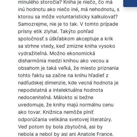
minulého storočia? Kniha je niečo, čo má
inú hodnotu ako niečo iné, má nehodnotu, s
ktorou sa môže voluntaristicky kalkulovať?
Samozrejme, nie je to tak. V tomto prípade
prísny etik zlyhal. Takýto pohľad
spoločnosť s úškľabkom akceptuje a krik
sa strhne vtedy, keď zmizne kniha vysoko
vydražiteľná. Možno ekonomická
disharmónia medzi knihou ako vecou a
obsahom je taká veľká, že miesto priznania
tohto faktu sa začne na knihu hľadieť z
nadľudskej dimenzie, kde vecná hodnota je
nepodstatná a intelektuálna hodnota
nedoceniteľná. Málokto si bežne
uvedomuje, že knihy majú normálnu cenu
ako tovar. Knižnica nemôže plniť
odporúčania velikána svetovej literatúry.
Veď potom by bola zbytočná, asi by
nebola a nebol by asi ani Anatole France.