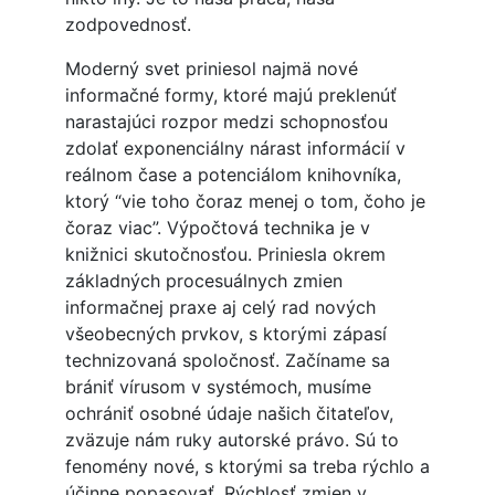
zodpovednosť.
Moderný svet priniesol najmä nové
informačné formy, ktoré majú preklenúť
narastajúci rozpor medzi schopnosťou
zdolať exponenciálny nárast informácií v
reálnom čase a potenciálom knihovníka,
ktorý “vie toho čoraz menej o tom, čoho je
čoraz viac”. Výpočtová technika je v
knižnici skutočnosťou. Priniesla okrem
základných procesuálnych zmien
informačnej praxe aj celý rad nových
všeobecných prvkov, s ktorými zápasí
technizovaná spoločnosť. Začíname sa
brániť vírusom v systémoch, musíme
ochrániť osobné údaje našich čitateľov,
zväzuje nám ruky autorské právo. Sú to
fenomény nové, s ktorými sa treba rýchlo a
účinne popasovať. Rýchlosť zmien v