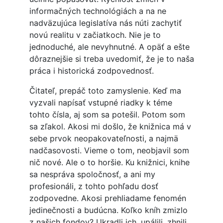
informačných technológiách a na ne
nadväzujúca legislatíva nás núti zachytiť
novú realitu v začiatkoch. Nie je to
jednoduché, ale nevyhnutné. A opäť a ešte
dôraznejšie si treba uvedomiť, že je to naša
práca i historická zodpovednosť.
Čitateľ, prepáč toto zamyslenie. Keď ma
vyzvali napísať vstupné riadky k téme
tohto čísla, aj som sa potešil. Potom som
sa zľakol. Akosi mi došlo, že knižnica má v
sebe prvok neopakovateľnosti, a najmä
nadčasovosti. Vieme o tom, neobjavil som
nič nové. Ale o to horšie. Ku knižnici, knihe
sa nespráva spoločnosť, a ani my
profesionáli, z tohto pohľadu dosť
zodpovedne. Akosi prehliadame fenomén
jedinečnosti a budúcna. Koľko kníh zmizlo
z našich fondov? Ukradli ich, upálili, zhnili.