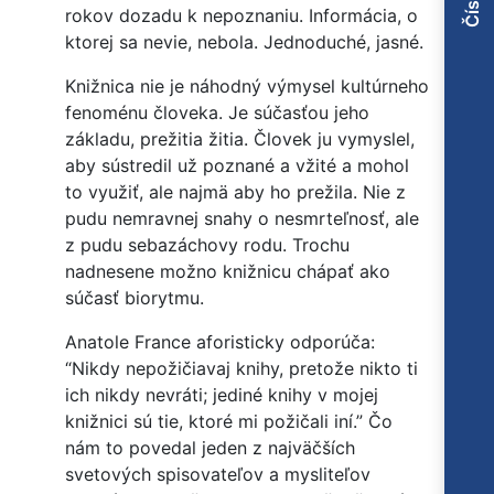
rokov dozadu k nepoznaniu. Informácia, o
ktorej sa nevie, nebola. Jednoduché, jasné.
Knižnica nie je náhodný výmysel kultúrneho
fenoménu človeka. Je súčasťou jeho
základu, prežitia žitia. Človek ju vymyslel,
aby sústredil už poznané a vžité a mohol
to využiť, ale najmä aby ho prežila. Nie z
pudu nemravnej snahy o nesmrteľnosť, ale
z pudu sebazáchovy rodu. Trochu
nadnesene možno knižnicu chápať ako
súčasť biorytmu.
Anatole France aforisticky odporúča:
“Nikdy nepožičiavaj knihy, pretože nikto ti
ich nikdy nevráti; jediné knihy v mojej
knižnici sú tie, ktoré mi požičali iní.” Čo
nám to povedal jeden z najväčších
svetových spisovateľov a mysliteľov