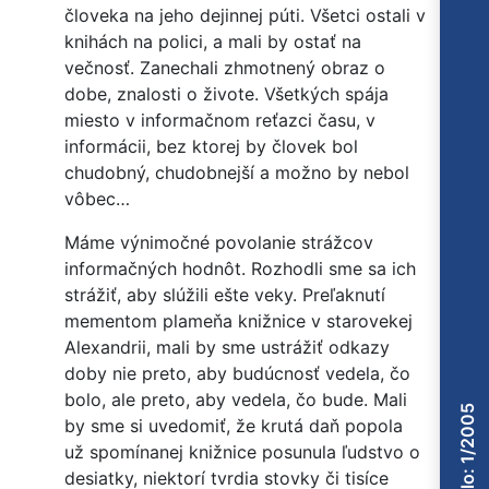
človeka na jeho dejinnej púti. Všetci ostali v
knihách na polici, a mali by ostať na
večnosť. Zanechali zhmotnený obraz o
dobe, znalosti o živote. Všetkých spája
miesto v informačnom reťazci času, v
informácii, bez ktorej by človek bol
chudobný, chudobnejší a možno by nebol
vôbec…
Máme výnimočné povolanie strážcov
informačných hodnôt. Rozhodli sme sa ich
strážiť, aby slúžili ešte veky. Preľaknutí
mementom plameňa knižnice v starovekej
Alexandrii, mali by sme ustrážiť odkazy
doby nie preto, aby budúcnosť vedela, čo
bolo, ale preto, aby vedela, čo bude. Mali
Číslo: 1/2005
by sme si uvedomiť, že krutá daň popola
už spomínanej knižnice posunula ľudstvo o
desiatky, niektorí tvrdia stovky či tisíce