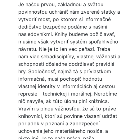
Je našou prvou, základnou a svätou
povinnosťou uchrániť nám zverené statky a
vytvoriť most, po ktorom si informačné
dedičstvo bezpečne podáme s našimi
nasledovníkmi. Knihy budeme požičiavať,
musíme však vytvoriť systém spoľahlivého
návratu. Nie je to len vec peňazí. Treba
nám viac sebadisciplíny, vlastnej vážnosti a
schopnosti dôsledne dodržiavať pravidlá
hry. Spoločnosť, najmä tá s prívlastkom
informačná, musí pochopiť hodnotu
vlastnej identity v informáciách aj cestou
represie – technickej i morálnej. Nerobíme
nič navyše, ak túto úlohu plní knižnica.
Vravím s plnou vážnosťou, že sú to práve
knihovníci, ktorí sú povinne viazaní udržať
poriadok v poznaní a zabezpečení
uchovania jeho materiálneho nosiča, a
nikto iný. Je to naša práca, naša