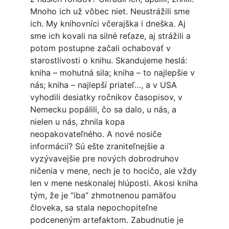
Mnoho ich už vôbec niet. Neustrážili sme
ich. My knihovníci včerajška i dneška. Aj
sme ich kovali na silné reťaze, aj strážili a
potom postupne začali ochabovať v
starostlivosti o knihu. Skandujeme heslá:
kniha – mohutná sila; kniha – to najlepšie v
nás; kniha – najlepší priateľ…, a v USA
vyhodili desiatky ročníkov časopisov, v
Nemecku popálili, čo sa dalo, u nás, a
nielen u nás, zhnila kopa
neopakovateľného. A nové nosiče
informácií? Sú ešte zraniteľnejšie a
vyzývavejšie pre nových dobrodruhov
ničenia v mene, nech je to hocičo, ale vždy
len v mene neskonalej hlúposti. Akosi kniha
tým, že je “iba” zhmotnenou pamäťou
človeka, sa stala nepochopiteľne
podceneným artefaktom. Zabudnutie je