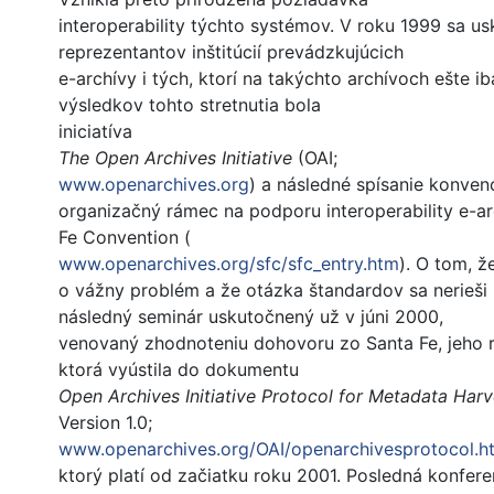
interoperability týchto systémov. V roku 1999 sa usk
reprezentantov inštitúcií prevádzkujúcich
e-archívy i tých, ktorí na takýchto archívoch ešte i
výsledkov tohto stretnutia bola
iniciatíva
The Open Archives Initiative
(OAI;
www.openarchives.org
) a následné spísanie konven
organizačný rámec na podporu interoperability e-ar
Fe Convention (
www.openarchives.org/sfc/sfc_entry.htm
). O tom, ž
o vážny problém a že otázka štandardov sa nerieši 
následný seminár uskutočnený už v júni 2000,
venovaný zhodnoteniu dohovoru zo Santa Fe, jeho rev
ktorá vyústila do dokumentu
Open Archives Initiative Protocol for Metadata Harv
Version 1.0;
www.openarchives.org/OAI/openarchivesprotocol.h
ktorý platí od začiatku roku 2001. Posledná konfere