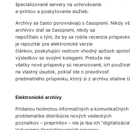
špecializované servery na uchovávanie
e-printov a poskytovanie služieb.
Archívy sa často porovnávajú s časopismi. Nikdy 
archívov stať sa časopismi, nikdy sa
nepočítalo s tým, že by sa robila recenzia príspevk
je repozitár pre elektronické verzie
článkov, poskytujúci vedcom vhodný spôsob spoloč
výsledkov so svojimi kolegami. Pretože nie
všetky nové príspevky sú recenzované, ich používat
na vlastný úsudok, pokiaľ ide o pravdivosť
predmetného príspevku, ktorý si z archívu stiahne (
Elektronické archívy
Pridanou hodnotou informačných a komunikačných t
problematike distribúcie nových vedeckých
poznatkov – preprintov – nie je iba ich “digitalizáci
Vytvorenie špecializovaných serverov