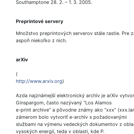
Southamptone 28. 2. – 1. 3. 2005.
Preprintové servery
Množstvo preprintových serverov stále rastie. Pre
aspoň niekoľko z nich.
arXiv
(
http://www.arxiv.org
)
Azda najznámejší elektronický archív je arXiv vyt
Ginspargom, často nazývaný “Los Alamos
e-print archive” a pôvodne známy ako “xxx” (xxx.l
zámerom bolo vytvoriť e-archív s požadovanými
službami na výmenu vedeckých dokumentov z oblasti
vysokých energií, teda v oblasti, kde P.