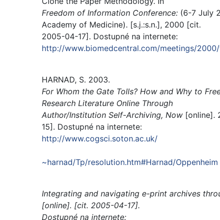
Clone the Paper Methodology. In
Freedom of Information Conference:
(6-7 July 
Academy of Medicine). [s.j.:s.n.], 2000 [cit.
2005-04-17]. Dostupné na internete:
http://www.biomedcentral.com/meetings/2000/fo
HARNAD, S. 2003.
For Whom the Gate Tolls? How and Why to Free
Research Literature Online Through
Author/Institution Self-Archiving, Now
[online].
15]. Dostupné na internete:
http://www.cogsci.soton.ac.uk/
~harnad/Tp/resolution.htm#Harnad/Oppenheim
Integrating and navigating e-print archives throu
[online]. [cit. 2005-04-17].
Dostupné na internete: