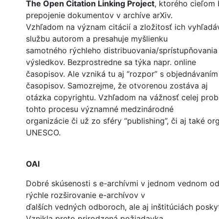
The Open Citation Linking Project
, ktorého cieľom 
prepojenie dokumentov v archíve arXiv.
Vzhľadom na význam citácií a zložitosť ich vyhľad
službu autorom a presahuje myšlienku
samotného rýchleho distribuovania/sprístupňovani
výsledkov. Bezprostredne sa týka napr. online
časopisov. Ale vzniká tu aj “rozpor” s objednávaním
časopisov. Samozrejme, že otvorenou zostáva aj
otázka copyrightu. Vzhľadom na vážnosť celej prob
tohto procesu významné medzinárodné
organizácie či už zo sféry “publishing”, či aj také o
UNESCO.
OAI
Dobré skúsenosti s e-archívmi v jednom vednom od
rýchle rozširovanie e-archívov v
ďalších vedných odboroch, ale aj inštitúciách posky
Vznikla preto prirodzená požiadavka