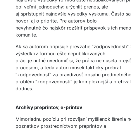
bol veľmi jednoduchý: urýchliť prenos, ale
aj sprístupniť najnovšie výsledky výskumu. Často sa 
hovorí aj o priorite. Pre autorov bolo
nevyhnutné čo najskôr rozšíriť príspevok s ich meno
komunite.
Ak sa autorom pripisuje prevzatie “zodpovednosti” z
výsledkov formou ešte nepublikovaných
prác, je nutné uvedomiť si, že práca nemusela prej
procesom, a teda autori museli fakticky prebrať
“zodpovednosť” za pravdivosť obsahu predmetného
problém “zodpovednosti” je komplexnejší a pretrval
dodnes.
Archívy preprintov, e-printov
Mimoriadnu pozíciu pri rozvíjaní myšlienok šírenia
poznatkov prostredníctvom preprintov a