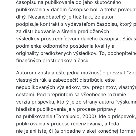
časopisu na publikovanie do jeho skutočného
publikovania v danom časopise bol, a treba povedať, 
dlhý. Nezanedbateľný je tiež fakt, že autor
podpisuje kontrakt s vydavateľom časopisu, ktorý
za distribuovanie a šírenie predložených
výsledkov prostredníctvom daného časopisu. Súčasť
podmienka odborného posúdenia kvality a
originality predložených výsledkov. To, pochopiteľ
finančných prostriedkov a času.
Autorom zostala ešte jedna možnosť – prevziať “z
vlastných rúk a zabezpečiť distribúciu ešte
nepublikovaných výsledkov, tzv. preprintov, vlastný
cestami. Pod preprintom sa všeobecne rozumie
verzia príspevku, ktorý je zo strany autora “výskum
hľadiska publikovania je v procese prípravy
na publikovanie (Tomaiuolo, 2000). Ide o príspevok,
publikovania v procese recenzovania, a teda
nie je ani isté, či (a prípadne v akej konečnej forme