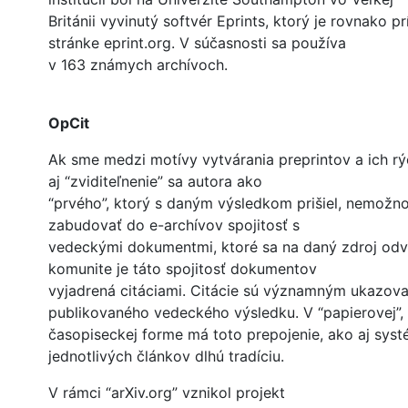
Británii vyvinutý softvér Eprints, ktorý je rovnako 
stránke eprint.org. V súčasnosti sa používa
v 163 známych archívoch.
OpCit
Ak sme medzi motívy vytvárania preprintov a ich rých
aj “zviditeľnenie” sa autora ako
“prvého”, ktorý s daným výsledkom prišiel, nemožn
zabudovať do e-archívov spojitosť s
vedeckými dokumentmi, ktoré sa na daný zdroj odv
komunite je táto spojitosť dokumentov
vyjadrená citáciami. Citácie sú významným ukazova
publikovaného vedeckého výsledku. V “papierovej”,
časopiseckej forme má toto prepojenie, ako aj systé
jednotlivých článkov dlhú tradíciu.
V rámci “arXiv.org” vznikol projekt