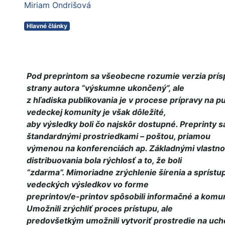
Miriam Ondrišová
Hlavné články
Pod preprintom sa všeobecne rozumie verzia prísp
strany autora “výskumne ukončený”, ale
z hľadiska publikovania je v procese prípravy na pu
vedeckej komunity je však dôležité,
aby výsledky boli čo najskôr dostupné. Preprinty sa
štandardnými prostriedkami – poštou, priamou
výmenou na konferenciách ap. Základnými vlastn
distribuovania bola rýchlosť a to, že boli
“zdarma”. Mimoriadne zrýchlenie šírenia a spríst
vedeckých výsledkov vo forme
preprintov/e-printov spôsobili informačné a komu
Umožnili zrýchliť proces prístupu, ale
predovšetkým umožnili vytvoriť prostredie na uch