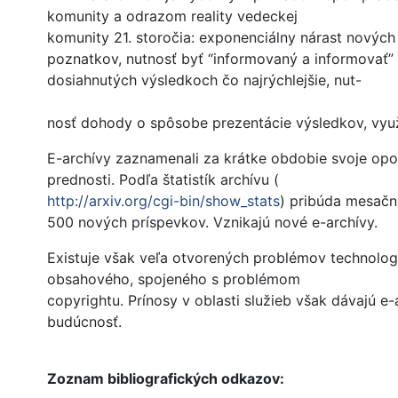
komunity a odrazom reality vedeckej
komunity 21. storočia: exponenciálny nárast novýc
poznatkov, nutnosť byť “informovaný a informovať”
dosiahnutých výsledkoch čo najrýchlejšie, nut-
nosť dohody o spôsobe prezentácie výsledkov, využ
E-archívy zaznamenali za krátke obdobie svoje opo
prednosti. Podľa štatistík archívu (
http://arxiv.org/cgi-bin/show_stats
) pribúda mesačn
500 nových príspevkov. Vznikajú nové e-archívy.
Existuje však veľa otvorených problémov technologi
obsahového, spojeného s problémom
copyrightu. Prínosy v oblasti služieb však dávajú e
budúcnosť.
Zoznam bibliografických odkazov: