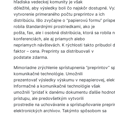
hľadiska vedeckej komunity je však
dôležité, aby výsledky boli čo najskôr dostupné. Vy
vytvorenie primeraného počtu preprintov a ich
distribúciu. Išlo zvyčajne o “papierovú formu” príspe
robila štandardnými prostriedkami, ako je
pošta, fax, ale i osobná distribúcia, ktorá sa robila 
konferenciách, ale aj priamych alebo
nepriamych návštevách. K rýchlosti takto pribudol 
faktor – cena. Preprinty sa distribuovali v
podstate zdarma.
Mimoriadne zrýchlenie sprístupnenia “preprintov” s
komunikačné technológie. Umožnili
prezentovať výsledky výskumu v nepapierovej, elekt
Informačné a komunikačné technológie však
umožnili “pridať k danému dokumentu ďalšie hodnoty
prístupu, ale predovšetkým vytvorili
prostredie na uchovávanie a sprístupňovanie prepr
elektronických archívov. Takýmto spôsobom sa