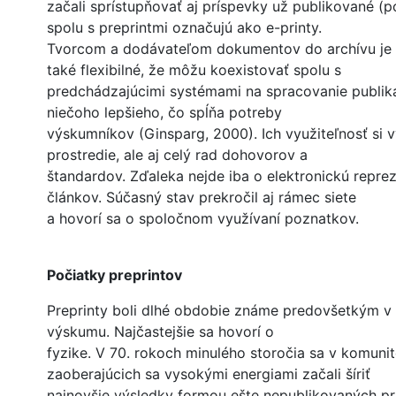
začali sprístupňovať aj príspevky už publikované (po
spolu s preprintmi označujú ako e-printy.
Tvorcom a dodávateľom dokumentov do archívu je 
také flexibilné, že môžu koexistovať spolu s
predchádzajúcimi systémami na spracovanie publikác
niečoho lepšieho, čo spĺňa potreby
výskumníkov (Ginsparg, 2000). Ich využiteľnosť si v
prostredie, ale aj celý rad dohovorov a
štandardov. Zďaleka nejde iba o elektronickú repr
článkov. Súčasný stav prekročil aj rámec siete
a hovorí sa o spoločnom využívaní poznatkov.
Počiatky preprintov
Preprinty boli dlhé obdobie známe predovšetkým 
výskumu. Najčastejšie sa hovorí o
fyzike. V 70. rokoch minulého storočia sa v komunit
zaoberajúcich sa vysokými energiami začali šíriť
najnovšie výsledky formou ešte nepublikovaných prá