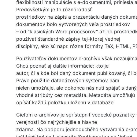
flexibilnosti manipulácie s e-dokumentmi, priniesla 
Predovšetkým je to rôznorodosť
prostriedkov na zápis a prezentáciu daných dokume
dokumentov bolo vytvorených veľa prostriedkov
– od “klasických Word procesorov” až po prostrie
používať štandardné zápisy tej-ktorej vednej
disciplíny, ako sú napr. rôzne formáty TeX, HTML, PD
Používateľov dokumentov e-archívu však nezaujíma
Chcú poznať aj ďalšie informácie: kto je
autor, či a kde bol daný dokument publikovaný, či 
Práve použitie databázových systémov nám
nielen umožňuje, ale dokonca nás núti spájať s d
vhodné atribúty cez metadáta. Metadáta umožňujú
opísať každú položku uloženú v databáze.
Cieľom e-archívov je sprístupniť vedecké poznatky 
verejnosti čo najrýchlejšie a hlavne
zdarma. Na podporu jednoduchého vytvárania e-arc
inštitúcií bol na Univerzite Southampton vo Veľkej