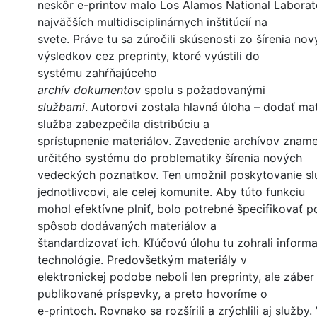
neskôr e-printov malo Los Alamos National Laborat
najväčších multidisciplinárnych inštitúcií na
svete. Práve tu sa zúročili skúsenosti zo šírenia n
výsledkov cez preprinty, ktoré vyústili do
systému zahŕňajúceho
archív dokumentov
spolu s požadovanými
službami
. Autorovi zostala hlavná úloha – dodať mat
služba zabezpečila distribúciu a
sprístupnenie materiálov. Zavedenie archívov zname
určitého systému do problematiky šírenia nových
vedeckých poznatkov. Ten umožnil poskytovanie slu
jednotlivcovi, ale celej komunite. Aby túto funkciu
mohol efektívne plniť, bolo potrebné špecifikovať 
spôsob dodávaných materiálov a
štandardizovať ich. Kľúčovú úlohu tu zohrali infor
technológie. Predovšetkým materiály v
elektronickej podobe neboli len preprinty, ale záber s
publikované príspevky, a preto hovoríme o
e-printoch. Rovnako sa rozšírili a zrýchlili aj služby. 