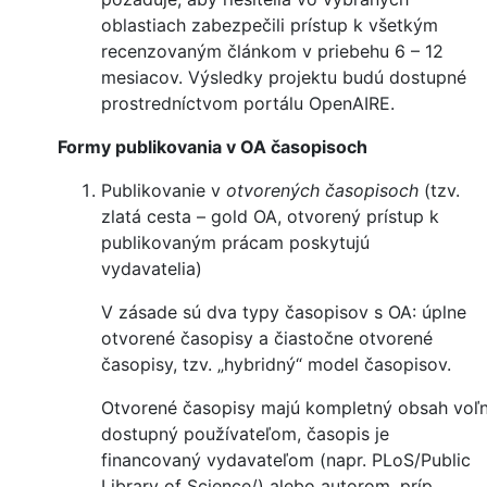
oblastiach zabezpečili prístup k všetkým
recenzovaným článkom v priebehu 6 – 12
mesiacov. Výsledky projektu budú dostupné
prostredníctvom portálu OpenAIRE.
Formy publikovania v OA časopisoch
Publikovanie v
otvorených časopisoch
(tzv.
zlatá cesta – gold OA, otvorený prístup k
publikovaným prácam poskytujú
vydavatelia)
V zásade sú dva typy časopisov s OA: úplne
otvorené časopisy a čiastočne otvorené
časopisy, tzv. „hybridný“ model časopisov.
Otvorené časopisy majú kompletný obsah voľ
dostupný používateľom, časopis je
financovaný vydavateľom (napr. PLoS/Public
Library of Science/) alebo autorom, príp.