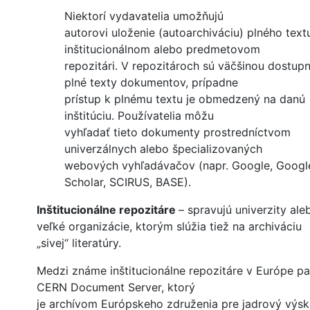
Niektorí vydavatelia umožňujú
autorovi uloženie (autoarchiváciu) plného text
inštitucionálnom alebo predmetovom
repozitári. V repozitároch sú väčšinou dostup
plné texty dokumentov, prípadne
prístup k plnému textu je obmedzený na danú
inštitúciu. Používatelia môžu
vyhľadať tieto dokumenty prostredníctvom
univerzálnych alebo špecializovaných
webových vyhľadávačov (napr. Google, Googl
Scholar, SCIRUS, BASE).
Inštitucionálne repozitáre
– spravujú univerzity ale
veľké organizácie, ktorým slúžia tiež na archiváciu
„sivej“ literatúry.
Medzi známe inštitucionálne repozitáre v Európe pa
CERN Document Server, ktorý
je archívom Európskeho združenia pre jadrový výs