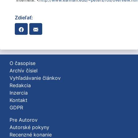
internete: <
http://www.earlham.edu/~peters/fos/overview.ht
Zdieľať:
O časopise
Archív čísiel
Vyhľadávanie článkov
Redakcia
Inzercia
Kontakt
GDPR
Pre Autorov
Autorské pokyny
Recenzné konanie