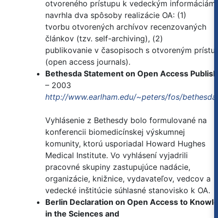
otvoreného prístupu k vedeckým informáciám
navrhla dva spôsoby realizácie OA: (1)
tvorbu otvorených archívov recenzovaných
článkov (tzv. self-archiving), (2)
publikovanie v časopisoch s otvoreným príst
(open access journals).
Bethesda Statement on Open Access Publish
– 2003
http://www.earlham.edu/~peters/fos/bethesda
Vyhlásenie z Bethesdy bolo formulované na
konferencii biomedicínskej výskumnej
komunity, ktorú usporiadal Howard Hughes
Medical Institute. Vo vyhlásení vyjadrili
pracovné skupiny zastupujúce nadácie,
organizácie, knižnice, vydavateľov, vedcov a
vedecké inštitúcie súhlasné stanovisko k OA.
Berlin Declaration on Open Access to Knowl
in the Sciences and