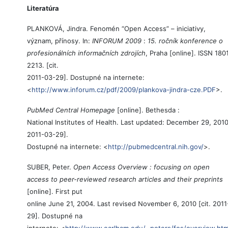
Literatúra
PLANKOVÁ, Jindra. Fenomén “Open Access” – iniciativy,
význam, přínosy. In:
INFORUM 2009
:
15. ročník konference o
profesionálních informačních zdrojích
, Praha [online]. ISSN 180
2213. [cit.
2011-03-29]. Dostupné na internete:
<
http://www.inforum.cz/pdf/2009/plankova-jindra-cze.PDF
>.
PubMed Central Homepage
[online]. Bethesda :
National Institutes of Health. Last updated: December 29, 2010 
2011-03-29].
Dostupné na internete: <
http://pubmedcentral.nih.gov/
>.
SUBER, Peter.
Open Access Overview : focusing on open
access to peer-reviewed research articles and their preprints
[online]. First put
online June 21, 2004. Last revised November 6, 2010 [cit. 201
29]. Dostupné na