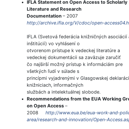
IFLA Statement on Open Access to Scholarly
Literature and Research
Documentation
– 2007
http://archive.ifla.org/V/cdoc/open-access04.h
IFLA (Svetová federácia knižničných asociácií 
inštitúcií) vo vyhlásení o
otvorenom prístupe k vedeckej literatúre a
vedeckej dokumentácii sa zaväzuje zaručiť
čo najširší možný prístup k informáciám pre
všetkých ľudí v súlade s
princípmi vyjadrenými v Glasgowskej deklaráci
knižniciach, informačných
službách a intelektuálnej slobode.
Recommendations from the EUA Working Gr
on Open Access
–
2008
http://www.eua.be/eua-work-and-poli
area/research-and-innovation/Open-Access.a