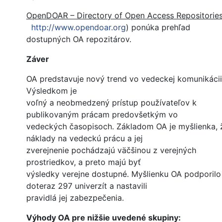
OpenDOAR – Directory of Open Access Repositorie
http://www.opendoar.org
) ponúka prehľad
dostupných OA repozitárov.
Záver
OA predstavuje nový trend vo vedeckej komunikácii
Výsledkom je
voľný a neobmedzený prístup používateľov k
publikovaným prácam predovšetkým vo
vedeckých časopisoch. Základom OA je myšlienka, 
náklady na vedeckú prácu a jej
zverejnenie pochádzajú väčšinou z verejných
prostriedkov, a preto majú byť
výsledky verejne dostupné. Myšlienku OA podporilo
doteraz 297 univerzít a nastavili
pravidlá jej zabezpečenia.
Výhody OA pre nižšie uvedené skupiny: