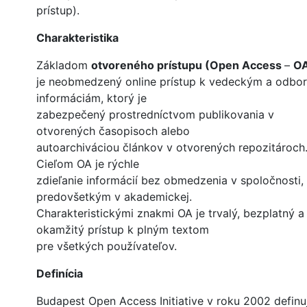
prístup).
Charakteristika
Základom
otvoreného prístupu (Open Access
–
O
je neobmedzený online prístup k vedeckým a odbo
informáciám, ktorý je
zabezpečený prostredníctvom publikovania v
otvorených časopisoch alebo
autoarchiváciou článkov v otvorených repozitároch
Cieľom OA je rýchle
zdieľanie informácií bez obmedzenia v spoločnosti,
predovšetkým v akademickej.
Charakteristickými znakmi OA je trvalý, bezplatný a
okamžitý prístup k plným textom
pre všetkých používateľov.
Definícia
Budapest Open Access Initiative v roku 2002 definu