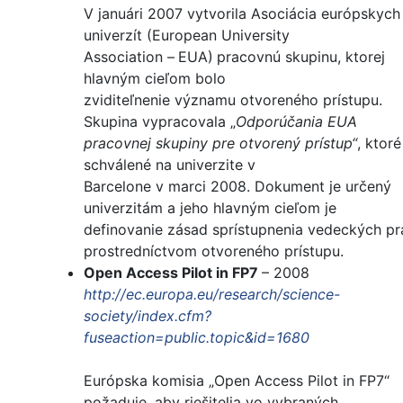
V januári 2007 vytvorila Asociácia európskych
univerzít (European University
Association –
EUA)
pracovnú skupinu, ktorej
hlavným cieľom bolo
zviditeľnenie významu otvoreného prístupu.
Skupina vypracovala „
Odporúčania EUA
pracovnej skupiny pre otvorený prístup“
, ktoré
schválené na univerzite v
Barcelone v marci 2008. Dokument je určený
univerzitám a jeho hlavným cieľom je
definovanie zásad sprístupnenia vedeckých pr
prostredníctvom otvoreného prístupu.
Open Access Pilot in FP7
– 2008
http://ec.europa.eu/research/science-
society/index.cfm?
fuseaction=public.topic&id=1680
Európska komisia „Open Access Pilot in FP7“
požaduje, aby riešitelia vo vybraných