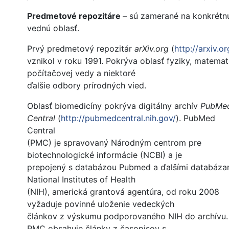
Predmetové repozitáre
– sú zamerané na konkrétn
vednú oblasť.
Prvý predmetový repozitár
arXiv.org
(
http://arxiv.or
vznikol v roku 1991. Pokrýva oblasť fyziky, matemat
počítačovej vedy a niektoré
ďalšie odbory prírodných vied.
Oblasť biomedicíny pokrýva digitálny archív
PubMe
Central
(
http://pubmedcentral.nih.gov/
). PubMed
Central
(PMC) je spravovaný Národným centrom pre
biotechnologické informácie (NCBI) a je
prepojený s databázou Pubmed a ďalšími databáza
National Institutes of Health
(NIH), americká grantová agentúra, od roku 2008
vyžaduje povinné uloženie vedeckých
článkov z výskumu podporovaného NIH do archívu.
PMC obsahuje články z časopisov s