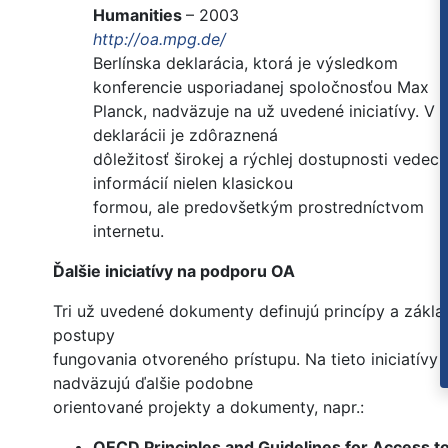
Humanities
– 2003
http://oa.mpg.de/
Berlínska deklarácia, ktorá je výsledkom
konferencie usporiadanej spoločnosťou Max
Planck, nadväzuje na už uvedené iniciatívy. V
deklarácii je zdôraznená
dôležitosť širokej a rýchlej dostupnosti vedec
informácií nielen klasickou
formou, ale predovšetkým prostredníctvom
internetu.
Ďalšie iniciatívy na podporu OA
Tri už uvedené dokumenty definujú princípy a zákl
postupy
fungovania otvoreného prístupu. Na tieto iniciatívy
nadväzujú ďalšie podobne
orientované projekty a dokumenty, napr.:
OECD Principles and Guidelines for Access t