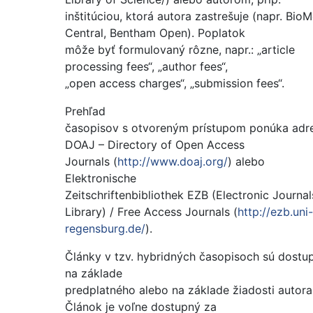
inštitúciou, ktorá autora zastrešuje (napr. Bio
Central, Bentham Open). Poplatok
môže byť formulovaný rôzne, napr.: „article
processing fees“, „author fees“,
„open access charges“, „submission fees“.
Prehľad
časopisov s otvoreným prístupom ponúka adr
DOAJ – Directory of Open Access
Journals (
http://www.doaj.org/
) alebo
Elektronische
Zeitschriftenbibliothek EZB (Electronic Journal
Library) / Free Access Journals (
http://ezb.uni-
regensburg.de/
).
Články v tzv. hybridných časopisoch sú dostu
na základe
predplatného alebo na základe žiadosti autora
Článok je voľne dostupný za