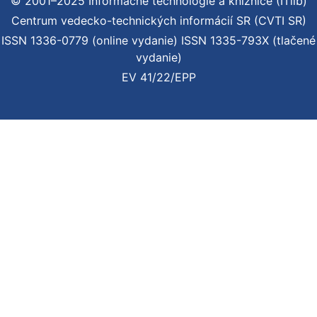
© 2001–2025 Informačné technológie a knižnice (ITlib)
Centrum vedecko-technických informácií SR (CVTI SR)
ISSN 1336-0779 (online vydanie) ISSN 1335-793X (tlačené
vydanie)
EV 41/22/EPP