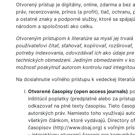
Otvorený prístup je digitálny, online, zdarma a be
práv, recenzovanie, prínos (a profit), tlač, ochranu,
a ostatné znaky a podporné služby, ktoré sa spájaj
národom a spoločnosti ako celku.
Otvoreným prístupom k literatúre sa myslí jej trva
používateľovi čítať, sťahovať, kopírovať, rozširovať,
potreby indexovania, odovzdávať ich ako údaje pre 
technických obmedzení. Jediným obmedzením v kopíro
možnosť poskytnúť autorom kontrolu nad integritou
Na dosiahnutie voľného prístupu k vedeckej literatú
Otvorené časopisy (open access journals)
po
inštitúcií poplatky (predplatné alebo za prístup
odkazovať na plné texty časopisu. Tieto časop
autorských práv. Namiesto toho využívajú auto
všetkým článkom, ktoré vydávajú. Directory 
časopisov (http://www.doaj.org) s voľným prí
– interaktívny otvorený časopis pre komuniká