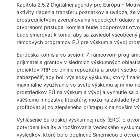
Kapitola 2.5.2 Digitálnej agendy pre Európu – Moti
aktivity riadenia transferu poznatkov a uvádza, že
prostredníctvom zverejňovania vedeckých údajov a 
otvorenom prístupe: Komisia bude podporovať otvo
bude smerovať k tomu, aby sa zaviedol všeobecný p
rámcových programov EÚ pre výskum a vývoj prost
Európska komisia vo svojom 7. rámcovom programe (
prijímatelia grantov v siedmich výskumných oblast
projektov 7RP do online repozitára a urobiť všetko 
zabezpečiť, aby boli výsledky výskumu, ktorý financ
maximálne využívanie vo svete výskumu aj mimo ne
prostriedkov EÚ na výskum a vývoj a vyhnutie sa pl
väčšiemu množstvu literatúry, môžu na základe týchto
profitovať aj zo zlepšeného prístupu k najnovším vý
Vyhlásenie Európskej výskumnej rady (ERC) o otvo
potvrdení kvality a rozširovania vedeckého výskumu
výsledkov, ktoré bolo doplnené Smernicou o otvor