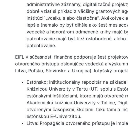
administratívne záznamy, digitalizačné projekt
dobré vziať si príklad z väčšiny grantových 
inštitúcií „vcelku alebo čiastočne“. Akékoľv
lepšie (nemalo by byť dlhšie ako šesť mesiac
vedecké a honorárom odmenené knihy majú byť
patentovanie majú byť tiež oslobodené, alebo 
patentovanie.
EIFL v súčasnosti finančne podporuje šesť projekto
otvoreného prístupu oslovujúce vedeckú a výskumn
Litva, Poľsko, Slovinsko a Ukrajina), lotyšský proje
Estónsko: Inštitucionálny repozitár na základ
Knižnicou Univerzity v Tartu (UT) spolu s Est
estónskymi inštitúciami, ktoré majú otvorené r
Akademická knižnica Univerzity v Talline, Digit
otvorenými časopismi, školami, fakultami a inšt
estónskou E-Univerzitou.
Litva: Propagácia otvoreného prístupu je imp