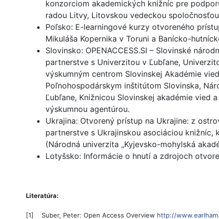
konzorciom akademických knižníc pre podporu 
radou Litvy, Litovskou vedeckou spoločnosťou 
Poľsko: E-learningové kurzy otvoreného prís
Mikuláša Kopernika v Toruni a Banícko-hutníc
Slovinsko: OPENACCESS.SI – Slovinské národné
partnerstve s Univerzitou v Ľubľane, Univerzi
výskumným centrom Slovinskej Akadémie vied 
Poľnohospodárskym inštitútom Slovinska, Náro
Ľubľane, Knižnicou Slovinskej akadémie vied a
výskumnou agentúrou.
Ukrajina: Otvorený prístup na Ukrajine: z ost
partnerstve s Ukrajinskou asociáciou knižníc, 
(Národná univerzita „Kyjevsko-mohylská akadé
Lotyšsko: Informácie o hnutí a zdrojoch otvore
Literatúra:
[1] Suber, Peter: Open Access Overview
http://www.earlham