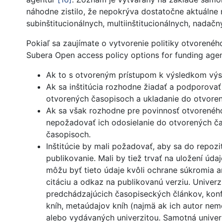
náhodne zistilo, že nepokrýva dostatočne aktuálne m
subinštitucionálnych, multiinštitucionálnych, nadačný
Pokiaľ sa zaujímate o vytvorenie politiky otvoreného
Subera Open access policy options for funding agen
Ak to s otvoreným prístupom k výsledkom výsk
Ak sa inštitúcia rozhodne žiadať a podporovať
otvorených časopisoch a ukladanie do otvoren
Ak sa však rozhodne pre povinnosť otvoreného
nepožadovať ich odosielanie do otvorených ča
časopisoch.
Inštitúcie by mali požadovať, aby sa do repozi
publikovanie. Mali by tiež trvať na uložení ú
môžu byť tieto údaje kvôli ochrane súkromia
citáciu a odkaz na publikovanú verziu. Univer
predchádzajúcich časopiseckých článkov, konfe
kníh, metaúdajov kníh (najmä ak ich autor ne
alebo vydávaných univerzitou. Samotná univerz