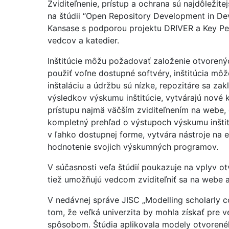
Zviditeľnenie, prístup a ochrana sú najdôležitej
na štúdii “Open Repository Development in Dev
Kansase s podporou projektu DRIVER a Key Pe
vedcov a katedier.
Inštitúcie môžu požadovať založenie otvorenýc
použiť voľne dostupné softvéry, inštitúcia môž
inštaláciu a údržbu sú nízke, repozitáre sa za
výsledkov výskumu inštitúcie, vytvárajú nové 
prístupu najmä väčším zviditeľnením na webe,
kompletný prehľad o výstupoch výskumu inštit
v ľahko dostupnej forme, vytvára nástroje na e
hodnotenie svojich výskumných programov.
V súčasnosti veľa štúdií poukazuje na vplyv o
tiež umožňujú vedcom zviditeľniť sa na webe a 
V nedávnej správe JISC „Modelling scholarly c
tom, že veľká univerzita by mohla získať pre 
spôsobom. Štúdia aplikovala modely otvorenéh