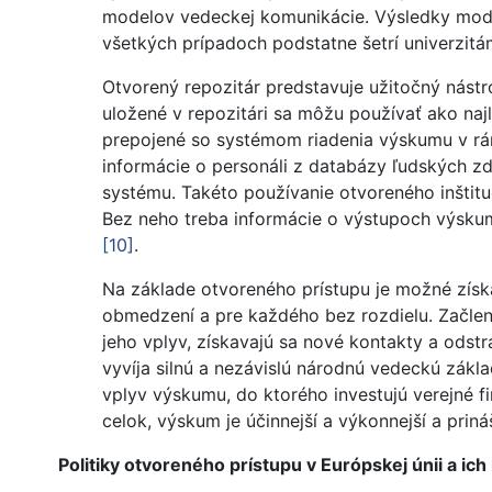
modelov vedeckej komunikácie. Výsledky modelo
všetkých prípadoch podstatne šetrí univerzitá
Otvorený repozitár predstavuje užitočný nást
uložené v repozitári sa môžu používať ako najl
prepojené so systémom riadenia výskumu v rámc
informácie o personáli z databázy ľudských z
systému. Takéto používanie otvoreného inštituc
Bez neho treba informácie o výstupoch výsk
[10]
.
Na základe otvoreného prístupu je možné získ
obmedzení a pre každého bez rozdielu. Začle
jeho vplyv, získavajú sa nové kontakty a odstr
vyvíja silnú a nezávislú národnú vedeckú základ
vplyv výskumu, do ktorého investujú verejné fi
celok, výskum je účinnejší a výkonnejší a priná
Politiky otvoreného prístupu v Európskej únii a ic