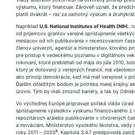
výskumu, ktorý financuje. Zároveň uznali, že predc
platili dvakrát – raz za samotný výskum a druhýkrát
Napríklad
U.S. National Institutes of Health (NIH
), 
od príjemcov grantov verejné sprístupnenie všetký
mesiacov od ich publikovania v recenzovanom čas
členov univerzít, agentúr a ministerstiev, ktorého 
pre prístup k vedeckému poznaniu v digitálnom ve
rokovaní, ktoré prebiehali od mája do júla 2010, b
ktorý je dotovaný z verejných financií, má všeobec
ako princíp demokracie, keď má mať verejnosť v prí
Ďalším dôležitým bodom je potreba malej krajiny a
úrovni. Tým by mali zmiznúť bariéry, a tak by Dán
Vo východnej Európe pripravuje poľská vláda (úrad
sprístupnenie výsledkov výskumu financovaného z v
repozitároch a/alebo publikovanie v otvorených č
a inováciám. Ministerstvo vysokého školstva, vedy 
9
roky 2011 – 2020
. Kapitola 3.4.7 predpovedá založ