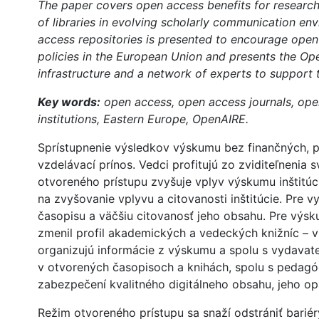
The paper covers open access benefits for researcher
of libraries in evolving scholarly communication e
access repositories is presented to encourage open
policies in the European Union and presents the Op
infrastructure and a network of experts to support
Key words:
open access, open access journals, open 
institutions, Eastern Europe, OpenAIRE.
Sprístupnenie výsledkov výskumu bez finančných, 
vzdelávací prínos. Vedci profitujú zo zviditeľnenia s
otvoreného prístupu zvyšuje vplyv výskumu inštitú
na zvyšovanie vplyvu a citovanosti inštitúcie. Pre v
časopisu a väčšiu citovanosť jeho obsahu. Pre výsk
zmenil profil akademických a vedeckých knižníc –
organizujú informácie z výskumu a spolu s vydavateľ
v otvorených časopisoch a knihách, spolu s pedagó
zabezpečení kvalitného digitálneho obsahu, jeho op
Režim otvoreného prístupu sa snaží odstrániť bariéry