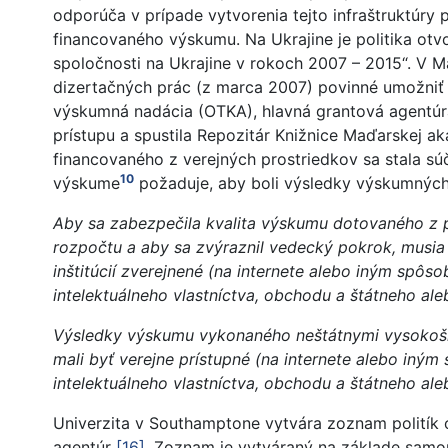
odporúča v prípade vytvorenia tejto infraštruktúry
financovaného výskumu. Na Ukrajine je politika ot
spoločnosti na Ukrajine v rokoch 2007 – 2015“. V M
dizertačných prác (z marca 2007) povinné umožniť
výskumná nadácia (OTKA), hlavná grantová agentúra 
prístupu a spustila Repozitár Knižnice Maďarskej 
financovaného z verejných prostriedkov sa stala s
10
výskume
požaduje, aby boli výsledky výskumných a
Aby sa zabezpečila kvalita výskumu dotovaného z p
rozpočtu a aby sa zvýraznil vedecký pokrok, musi
inštitúcií zverejnené (na internete alebo iným spôs
intelektuálneho vlastníctva, obchodu a štátneho al
Výsledky výskumu vykonaného neštátnymi vysokoško
mali byť verejne prístupné (na internete alebo iný
intelektuálneho vlastníctva, obchodu a štátneho al
Univerzita v Southamptone vytvára zoznam politík o
agentúr
[16]
. Zoznam je vytváraný na základe samor