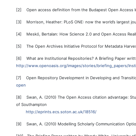
[2] Open access definition from the Budapest Open Access In
[3] Morrison, Heather:
PLoS ONE: now the world’s largest jo
[4] Meskó, Bertalan
:
How Science 2.0 and Open Access Real
[5] The Open Archives Initiative Protocol for Metadata Harve
[6] What are Institutional Repositories? A Briefing Paper wri
http://www.openoasis.org/images/stories/briefing_papers/Insti
[7] Open Repository Development in Developing and Transiti
open
[8] Swan, A. (2010) The Open Access citation advantage: Studi
of Southampton
http://eprints.ecs.soton.ac.uk/18516/
[9] Swan, A. (2010) Modelling Scholarly Communication Options