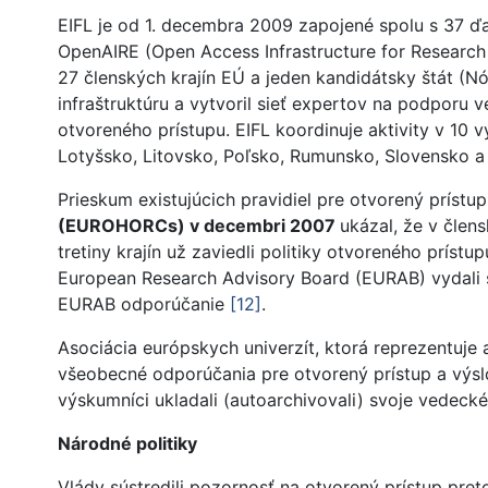
EIFL je od 1. decembra 2009 zapojené spolu s 37 ďal
OpenAIRE (Open Access Infrastructure for Research
27 členských krajín EÚ a jeden kandidátsky štát (N
infraštruktúru a vytvoril sieť expertov na podporu 
otvoreného prístupu. EIFL koordinuje aktivity v 10
Lotyšsko, Litovsko, Poľsko, Rumunsko, Slovensko a 
Prieskum existujúcich pravidiel pre otvorený prístup
(EUROHORCs) v decembri 2007
ukázal, že v člen
tretiny krajín už zaviedli politiky otvoreného prí
European Research Advisory Board (EURAB) vydali s
EURAB odporúčanie
[12]
.
Asociácia európskych univerzít, ktorá reprezentuje 
všeobecné odporúčania pre otvorený prístup a výslov
výskumníci ukladali (autoarchivovali) svoje vedecké 
Národné politiky
Vlády sústredili pozornosť na otvorený prístup pret