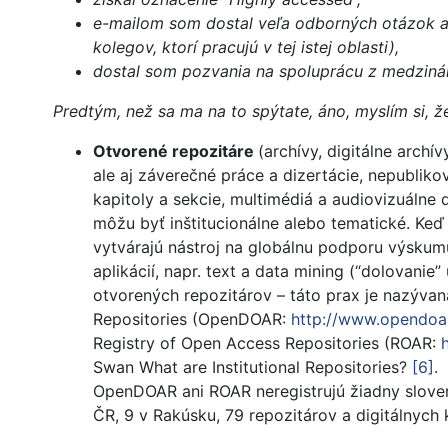
e-mailom som dostal veľa odborných otázok a 
kolegov, ktorí pracujú v tej istej oblasti),
dostal som pozvania na spoluprácu z medzinár
Predtým, než sa ma na to spýtate, áno, myslím si, ž
Otvorené repozitáre
(archívy, digitálne arch
ale aj záverečné práce a dizertácie, nepubliko
kapitoly a sekcie, multimédiá a audiovizuálne
môžu byť inštitucionálne alebo tematické. Keď 
vytvárajú nástroj na globálnu podporu výsku
aplikácií, napr. text a data mining (“dolovanie
otvorených repozitárov – táto prax je nazývan
Repositories (OpenDOAR:
http://www.opendoa
Registry of Open Access Repositories (ROAR:
Swan What are Institutional Repositories?
[6]
.
OpenDOAR ani ROAR neregistrujú žiadny sloven
ČR, 9 v Rakúsku, 79 repozitárov a digitálnych 