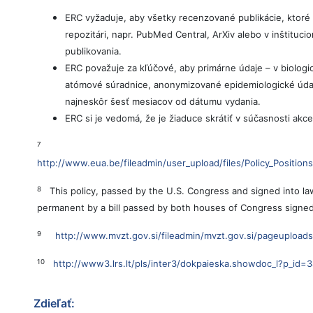
ERC vyžaduje, aby všetky recenzované publikácie, kto
repozitári, napr. PubMed Central, ArXiv alebo v inštitu
publikovania.
ERC považuje za kľúčové, aby primárne údaje – v biolog
atómové súradnice, anonymizované epidemiologické údaje
najneskôr šesť mesiacov od dátumu vydania.
ERC si je vedomá, že je žiaduce skrátiť v súčasnosti a
7
http://www.eua.be/fileadmin/user_upload/files/Policy_Posit
8
This policy, passed by the U.S. Congress and signed into la
permanent by a bill passed by both houses of Congress signe
9
http://www.mvzt.gov.si/fileadmin/mvzt.gov.si/pageuploads
10
http://www3.lrs.lt/pls/inter3/dokpaieska.showdoc_l?p_i
Zdieľať: