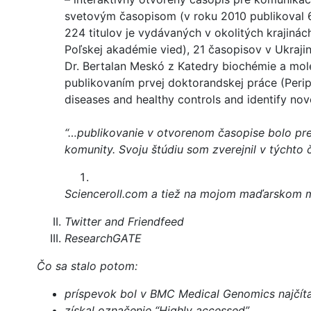
svetovým časopisom (v roku 2010 publikoval 
224 titulov je vydávaných v okolitých krajinác
Poľskej akadémie vied), 21 časopisov v Ukraji
Dr. Bertalan Meskó z Katedry biochémie a molek
publikovaním prvej doktorandskej práce (Peri
diseases and healthy controls and identify nov
“…publikovanie v otvorenom časopise bolo pre
komunity. Svoju štúdiu som zverejnil v týchto 
Scienceroll.com a tiež na mojom maďarskom 
Twitter and Friendfeed
ResearchGATE
Čo sa stalo potom:
príspevok bol v BMC Medical Genomics najčíta
získal označenie “Highly accessed”,