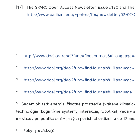
[17] The SPARC Open Access Newsletter, issue #130 and The 
http://www.earlham.edu/~peters/fos/newsletter/02-02-
1
http://www.doaj.org/doaj?func=findJournals&uiLanguage=
2
http://www.doaj.org/doaj?func=findJournals&uiLanguage
3
http://www.doaj.org/doaj?func=findJournals&uiLanguage
4
http://www.doaj.org/doaj?func=findJournals&uiLanguage
5
Sedem oblastí: energia, životné prostredie (vrátane klimatick
technológie (kognitívne systémy, interakcia, robotika), veda 
mesiacov po publikovaní v prvých piatich oblastiach a do 12 m
6
Pokyny uvádzajú: