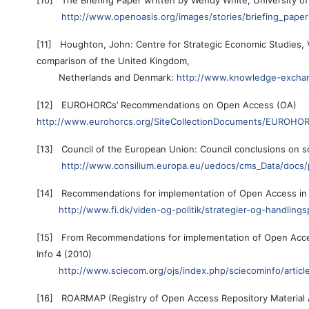
[10] The Briefing Paper written by Wendy White, University o
http://www.openoasis.org/images/stories/briefing_pap
[11] Houghton, John: Centre for Strategic Economic Studies, 
comparison of the United Kingdom,
Netherlands and Denmark:
http://www.knowledge-exchan
[12] EUROHORCs’ Recommendations on Open Access (OA)
http://www.eurohorcs.org/SiteCollectionDocuments/EUROH
[13] Council of the European Union: Council conclusions on sci
http://www.consilium.europa.eu/uedocs/cms_Data/docs/
[14] Recommendations for implementation of Open Access i
http://www.fi.dk/viden-og-politik/strategier-og-handli
[15] From Recommendations for implementation of Open Acces
Info 4 (2010)
http://www.sciecom.org/ojs/index.php/sciecominfo/articl
[16] ROARMAP (Registry of Open Access Repository Material A