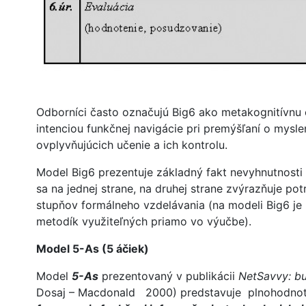
Odborníci často označujú Big6 ako metakognitívnu o
intenciou funkčnej navigácie pri premýšľaní o mysl
ovplyvňujúcich učenie a ich kontrolu.
Model Big6 prezentuje základný fakt nevyhnutnosti 
sa na jednej strane, na druhej strane zvýrazňuje p
stupňov formálneho vzdelávania (na modeli Big6 je 
metodík využiteľných priamo vo výučbe).
Model 5-As (5 áčiek)
Model
5-As
prezentovaný v publikácii
NetSavvy: bui
Dosaj – Macdonald 2000) predstavuje plnohodno