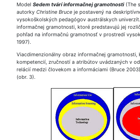
Model
Sedem tvárí informačnej gramotnosti
(The s
autorky
Christine Bruce
je postavený na deskriptív
vysokoškolských pedagógov austrálskych univerzít. I
informačnej gramotnosti, ktoré predstavujú jej rozli
pohľad na informačnú gramotnosť v prostredí vysok
1997).
Viacdimenzionálny obraz informačnej gramotnosti, 
kompetencií, zručností a atribútov uvádzaných v odbo
relácií medzi človekom a informáciami (Bruce 2003
(obr. 3).