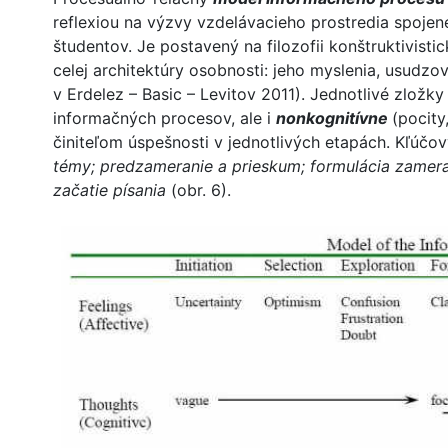
reflexiou na výzvy vzdelávacieho prostredia spoje
študentov. Je postavený na filozofii konštruktivist
celej architektúry osobnosti: jeho myslenia, usudzo
v Erdelez – Basic – Levitov 2011). Jednotlivé zložk
informačných procesov, ale i
nonkognitívne
(pocity
činiteľom úspešnosti v jednotlivých etapách. Kľúč
témy; predzameranie a prieskum; formulácia zamera
začatie písania
(obr. 6).