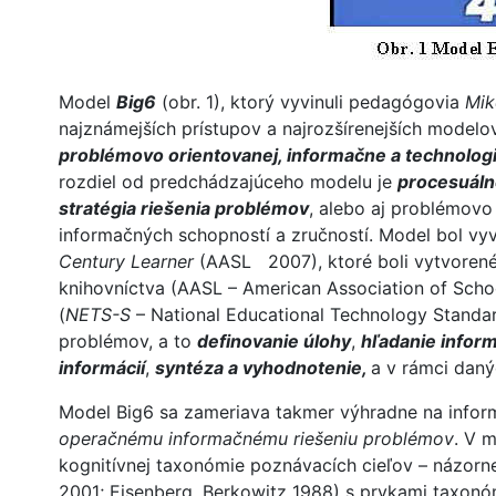
Model
Big6
(obr. 1), ktorý vyvinuli pedagógovia
Mik
najznámejších prístupov a najrozšírenejších model
problémovo orientovanej, informačne a technolog
rozdiel od predchádzajúceho modelu je
procesuál
stratégia riešenia problémov
, alebo aj problémovo
informačných schopností a zručností. Model bol vyv
Century Learner
(AASL 2007), ktoré boli vytvorené 
knihovníctva (AASL – American Association of Schoo
(
NETS-S
– National Educational Technology Standards
problémov, a to
definovanie úlohy
,
hľadanie inform
informácií
,
syntéza a vyhodnotenie,
a v rámci daný
Model Big6 sa zameriava takmer výhradne na info
operačnému informačnému riešeniu problémov
. V 
kognitívnej taxonómie poznávacích cieľov – názorn
2001; Eisenberg, Berkowitz 1988) s prvkami taxon