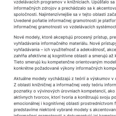
vzdelávacích programov v knižniciach. Upúšťalo s
informačných zdrojov a prechádzalo sa k akcentova
spoločnosti. Najintenzívnejšie sa v tejto oblasti z
Uvedené poňatie informačnej gramotnosti je platf
informačnej gramotnosti vo vzdelávacích systémoc
Nové modely, ktoré akceptujú procesný prístup, pre
vyhľadávania informačného materiálu. Nové prístupy
vyhľadávania – ich využiteľnosť a adekvátnosť, akcen
zahŕňa afektívne aj kognitívne oblasti a smerujú a
Tieto smerujú ku kompetenčne orientovaným model
konkrétne požadované výkony informačných kompete
Aktuálne modely vychádzajú z teórií a výskumov v o
Z oblasti knižničnej a informačnej vedy teóriu info
poznatky o vývinových úrovniach kompetencií, ako 
aktívnych tvorcov, ktorí tvoria a konštruujú svoju 
emocionálnej i kognitívnej oblasti prostredníctvom f
predstavíme niektoré vybrané modely s akcentovan
informačnej gramotnosti a dokumentujú jej komple