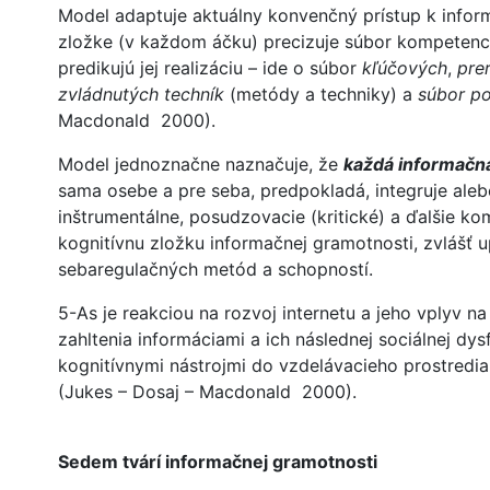
Model adaptuje aktuálny konvenčný prístup k infor
zložke (v každom áčku) precizuje súbor kompetencií
predikujú jej realizáciu – ide o súbor
kľúčových
,
pre
zvládnutých techník
(metódy a techniky) a
súbor p
Macdonald 2000).
Model jednoznačne naznačuje, že
každá informačn
sama osebe a pre seba, predpokladá, integruje aleb
inštrumentálne, posudzovacie (kritické) a ďalšie ko
kognitívnu zložku informačnej gramotnosti, zvlášť u
sebaregulačných metód a schopností.
5-As je reakciou na rozvoj internetu a jeho vplyv n
zahltenia informáciami a ich následnej sociálnej dys
kognitívnymi nástrojmi do vzdelávacieho prostredia
(Jukes – Dosaj – Macdonald 2000).
Sedem tvárí informačnej gramotnosti