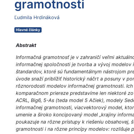
gramotnosti
Ľudmila Hrdináková
Hlavné články
Abstrakt
Informačná gramotnosť je v zahraničí veľmi aktuáln
informačnej spoločnosti je tvorba a vývoj modelov 
štandardov, ktoré sú fundamentálnym nástrojom pre
úvode snaží priblížiť historický náčrt a posuny v p
rôznorodosti modelov informačnej gramotnosti. Ich
komparačnom priereze predstavíme len niektoré zo 
ACRL, Big6, 5-As (teda model 5 Ačiek), modely Sed
informačnej gramotnosti, viacvektorový model, kto
umenie a široko koncipovaný model „krajiny inform
poukazuje na rôzne prístupy k riešeniu obsahovej, 
gramotnosti i na rôzne princípy modelov: rozlišuje