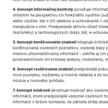
4. koncept informačnej kontroly
považuje informač
ohľadom na perspektívu ich funkčného využitia (zuž
alebo výučbe. Ide o ich selekciu a uchovávanie v 
manipulácie s nimi. Predpokladá aktívnu účasť inte
(kartotéky) a technologických (bázy dát, e-uchováva
5. koncept konštruovania znalostí
integruje kritick
konštruovania osobných poznatkov, osobnej bázy po
intenciu zhromažďovania informácií – zahŕňa aj ich
prostredníctvom ich kritickej analýzy, hodnotenia, int
6. koncept rozširovania znalostí
predpokladá prác
nové poznatky, myšlienky a tvorivé riešenia a do 
intuície a tvorivého pohľadu.
7. koncept múdrosti
akcentuje múdrosť ako osobno
informácií, ktoré predpokladá vedomie osobných hod
informácií v širšom kontexte, na základe širšej skú