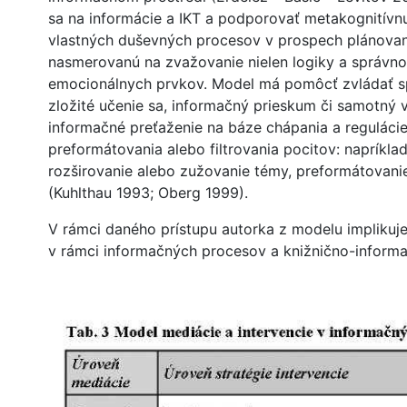
sa na informácie a IKT a podporovať metakognitívn
vlastných duševných procesov v prospech plánovan
nasmerovanú na zvažovanie nielen logiky a správnos
emocionálnych prvkov. Model má pomôcť zvládať sp
zložité učenie sa, informačný prieskum či samotný 
informačné preťaženie na báze chápania a regulácie
preformátovania alebo filtrovania pocitov: napríklad
rozširovanie alebo zužovanie témy, preformátovanie
(Kuhlthau 1993; Oberg 1999).
V rámci daného prístupu autorka z modelu implikuje
v rámci informačných procesov a knižnično-informa