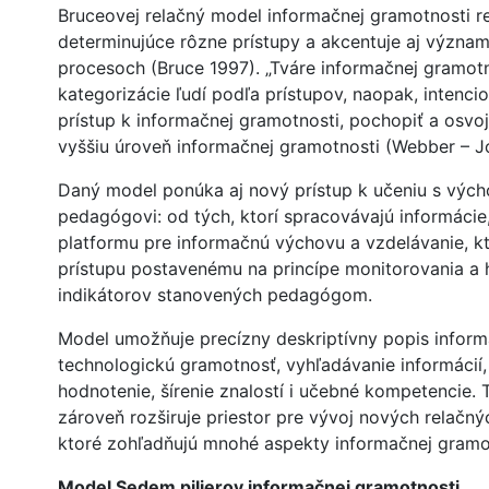
Bruceovej relačný model informačnej gramotnosti re
determinujúce rôzne prístupy a akcentuje aj význa
procesoch (Bruce 1997). „Tváre informačnej gramo
kategorizácie ľudí podľa prístupov, naopak, intenci
prístup k informačnej gramotnosti, pochopiť a osvoj
vyššiu úroveň informačnej gramotnosti (Webber – 
Daný model ponúka aj nový prístup k učeniu s vých
pedagógovi: od tých, ktorí spracovávajú informácie
platformu pre informačnú výchovu a vzdelávanie, 
prístupu postavenému na princípe monitorovania a
indikátorov stanovených pedagógom.
Model umožňuje precízny deskriptívny popis informa
technologickú gramotnosť, vyhľadávanie informácií,
hodnotenie, šírenie znalostí i učebné kompetencie.
zároveň rozširuje priestor pre vývoj nových relačn
ktoré zohľadňujú mnohé aspekty informačnej gramo
Model Sedem pilierov informačnej gramotnosti