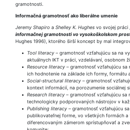
gramotnosti.
Informačná gramotnosť ako liberálne umenie
Jeremy Shapiro
a
Shelley K. Hughes
vo svojej práci
informačnej gramotnosti vo vysokoškolskom pros
Hughes 1996), ktorého širší koncept by mal integrov
Tool literacy
– gramotnosť vzťahujúcu sa na vy
aktuálnych IKT v práci, vzdelávaní, osobnom ž
Resource literacy
– gramotnosť vzťahujúcu sa n
ich hodnotenie na základe ich formy, formátu a
Social-structural literacy
– gramotnosť vzťahujúc
kontext informácií, na porozumenie sociálnej si
Research literacy
– gramotnosť vzťahujúcu sa 
technologicky podporovaných nástrojov v kaž
Publishing literacy –
gramotnosť vzťahujúcu sa 
publikovateľnej forme, vo všetkých formách a
diferencovaným zámerom sprístupňovať a zverej
komunite;