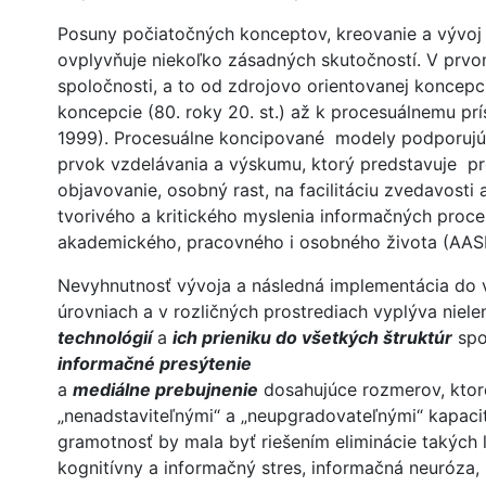
Posuny počiatočných konceptov, kreovanie a vývoj
ovplyvňuje niekoľko zásadných skutočností. V prv
spoločnosti, a to od zdrojovo orientovanej koncepci
koncepcie (80. roky 20. st.) až k procesuálnemu prí
1999). Procesuálne koncipované modely podporujú 
prvok vzdelávania a výskumu, ktorý predstavuje pre
objavovanie, osobný rast, na facilitáciu zvedavosti
tvorivého a kritického myslenia informačných proce
akademického, pracovného i osobného života (AASL
Nevyhnutnosť vývoja a následná implementácia do 
úrovniach a v rozličných prostrediach vyplýva niele
technológií
a
ich prieniku do všetkých štruktúr
spo
informačné presýtenie
a
mediálne prebujnenie
dosahujúce rozmerov, kto
„nenadstaviteľnými“ a „neupgradovateľnými“ kapaci
gramotnosť by mala byť riešením eliminácie takých ľ
kognitívny a informačný stres, informačná neuróza