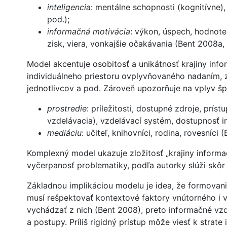
inteligencia
: mentálne schopnosti (kognitívne)
pod.);
informačná motivácia
: výkon, úspech, hodnot
zisk, viera, vonkajšie očakávania (Bent 2008a
Model akcentuje osobitosť a unikátnosť krajiny inf
individuálneho priestoru ovplyvňovaného nadaním, 
jednotlivcov a pod. Zároveň upozorňuje na vplyv špe
prostredie
: príležitosti, dostupné zdroje, príst
vzdelávacia), vzdelávací systém, dostupnosť 
mediáciu
: učiteľ, knihovníci, rodina, rovesníci 
Komplexný model ukazuje zložitosť „krajiny informa
vyčerpanosť problematiky, podľa autorky slúži skô
Základnou implikáciou modelu je idea, že formovan
musí rešpektovať kontextové faktory vnútorného i v
vychádzať z nich (Bent 2008), preto informačné vzd
a postupy. Príliš rigidný prístup môže viesť k strat