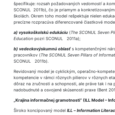
špecifikuje: rozsah požadovaných
vedomostí
a
komp
SCONUL 2011b), čo je priamym a konkretizovaným 
školách. Okrem toho model rešpektuje nielen eduka
precízne rozpracúva diferencované čiastkové model
a) vysokoškolskú edukáciu
(
The SCONUL Seven Pill
Education
pozri SCONUL 2011a);
b) vedeckovýskumnú oblasť
s kompetenčnými nár
pracovníkov (
The SCONUL Seven Pillars of Informat
SCONUL 2011b).
Revidovaný model je cyklickým, operačno-kompete
kompetencie v rámci rôznych pilierov v rôznych e
dôraz na zručnosti a schopnosti, ale práve tak i n
nadobudnuté a osvojené skúsenosti praxe (Bent 201
„Krajina informačnej gramotnosti“ (ILL Model – In
Široko koncipovaný model
ILL
–
Information Litera