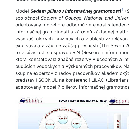
1
Model
Sedem pilierov informačnej gramotnosti
(S
spoločnosť
Society of College, National, and Univers
orientovaný model pre odbornú verejnosť s tendenc
informačnej gramotnosti a zároveň základnej platfo
vysokoškolských knižniciach a v oblasti vzdelávan
explikovala v záujme väčšej presnosti (The Seven 20
to v súvislosti so správou RIN (Research Informatio
ktorá konštatovala značné rezervy v učebných a i
budúcich vedeckých a výskumných pracovníkov. Na 
skupina expertov z radov pracovníkov akademických 
predstavil SCONUL na konferencii LILAC (Librarians
adaptovaný model 7 pilierov informačnej gramotnosti