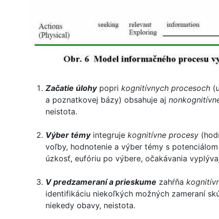
Začatie úlohy
popri
kognitívnych procesoch
(u
a poznatkovej bázy) obsahuje aj
nonkognitívn
neistota.
Výber témy
integruje
kognitívne procesy
(hodn
voľby, hodnotenie a výber témy s potenciálo
úzkosť, eufóriu po výbere, očakávania vyplýva
V predzameraní a prieskume
zahŕňa
kognitív
identifikáciu niekoľkých možných zameraní s
niekedy obavy, neistota.