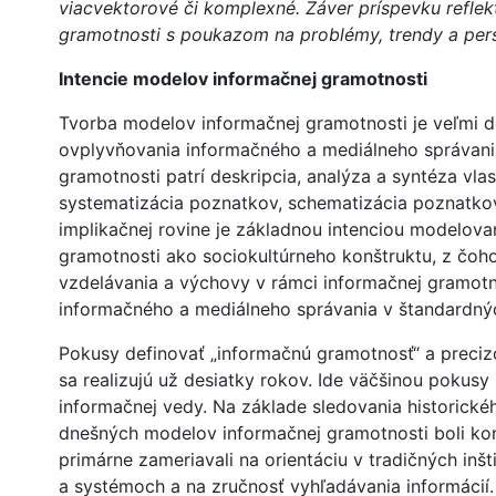
viacvektorové či komplexné. Záver príspevku reflek
gramotnosti s poukazom na problémy, trendy a pers
Intencie modelov informačnej gramotnosti
Tvorba modelov informačnej gramotnosti je veľmi d
ovplyvňovania informačného a mediálneho správani
gramotnosti patrí deskripcia, analýza a syntéza vla
systematizácia poznatkov, schematizácia poznatkov
implikačnej rovine je základnou intenciou modelova
gramotnosti ako sociokultúrneho konštruktu, z čoh
vzdelávania a výchovy v rámci informačnej gramotn
informačného a mediálneho správania v štandardný
Pokusy definovať „informačnú gramotnosť“ a preci
sa realizujú už desiatky rokov. Ide väčšinou pokusy
informačnej vedy. Na základe sledovania historick
dnešných modelov informačnej gramotnosti boli konc
primárne zameriavali na orientáciu v tradičných in
a systémoch a na zručnosť vyhľadávania informácií.