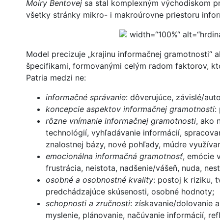
Moiry Bentovej
sa stal komplexným východiskom p
všetky stránky mikro- i makroúrovne priestoru inf
width=“100%“ alt=“hrdin
Model precizuje „krajinu informačnej gramotnosti“ ak
špecifikami, formovanými celým radom faktorov, kto
Patria medzi ne:
informačné správanie
: dôverujúce, závislé/au
koncepcie aspektov informačnej gramotnosti
:
rôzne vnímanie informačnej gramotnosti
, ako 
technológií, vyhľadávanie informácií, spracova
znalostnej bázy, nové pohľady, múdre využívan
emocionálna informačná gramotnosť
, emócie 
frustrácia, neistota, nadšenie/vášeň, nuda, nes
osobné a osobnostné kvality
: postoj k riziku,
predchádzajúce skúsenosti, osobné hodnoty;
schopnosti a zručnosti
: získavanie/dolovanie a
myslenie, plánovanie, načúvanie informácií, refl