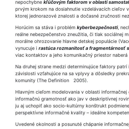
nepochybne
kľúčovým faktorom v oblasti samostat
prvým krokom na dosiahnutie vzdelávacích cieľov v 
ktorej jednorazové znalosti a dočasné zručnosti nez
Horúcim sa stáva i problém
kyberbezpečnosti
, ne
reálne nebezpečenstvo zneužitia, či tlak sociálnej 
morálne ohrozovanie hlavne detskej populácie (Vace
vynucuje i
rastúca rozmanitosť a fragmentárnosť
viac kontaktov a jeho komunikačný priestor naberá
Na druhej strane medzi determinujúce faktory patrí 
závislosti vzťahujúce na sa vplyvy a dôsledky prekr
komunity (The Definition 2005).
Hlavným cieľom modelovania v oblasti informačnej g
informačnú gramotnosť ako jav v deskriptívnej rovine
ju aj uchopiť ako socio-kultúrny konštrukt podmiene
perspektívne informačné kvality – ideálne kompeten
Uvedené okolnosti a posunuté chápanie informačne