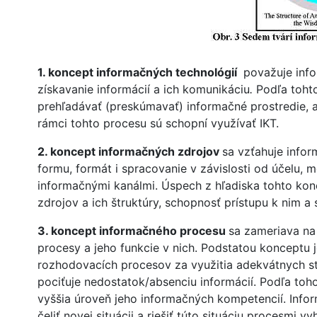
1. koncept informačných technológií
považuje info
získavanie informácií a ich komunikáciu
.
Podľa tohto
prehľadávať (preskúmavať) informačné prostredie, 
rámci tohto procesu sú schopní využívať IKT.
2. koncept informačných zdrojov
sa vzťahuje info
formu, formát i spracovanie v závislosti od účelu,
informačnými kanálmi. Úspech z hľadiska tohto kon
zdrojov a ich štruktúry, schopnosť prístupu k nim a
3. koncept informačného procesu
sa zameriava na 
procesy a jeho funkcie v nich. Podstatou konceptu j
rozhodovacích procesov za využitia adekvátnych str
pociťuje nedostatok/absenciu informácií. Podľa to
vyššia úroveň jeho informačných kompetencií. Inf
čeliť novej situácii a riešiť túto situáciu procesmi v