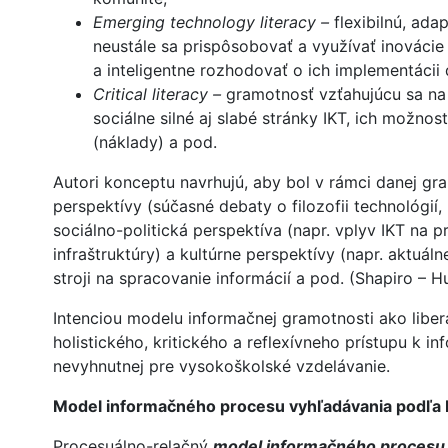
Emerging technology literacy –
flexibilnú, ada
neustále sa prispôsobovať a využívať inovácie 
a inteligentne rozhodovať o ich implementácii
Critical literacy –
gramotnosť vzťahujúcu sa na
sociálne silné aj slabé stránky IKT, ich možn
(náklady) a pod.
Autori konceptu navrhujú, aby bol v rámci danej gram
perspektívy (súčasné debaty o filozofii technológií,
sociálno-politická perspektíva (napr. vplyv IKT na pr
infraštruktúry) a kultúrne perspektívy (napr. aktuá
stroji na spracovanie informácií a pod. (Shapiro – 
Intenciou modelu informačnej gramotnosti ako liberá
holistického, kritického a reflexívneho prístupu k 
nevyhnutnej pre vysokoškolské vzdelávanie.
Model informačného procesu vyhľadávania podľa K
Procesuálno-relačný
model informačného procesu 