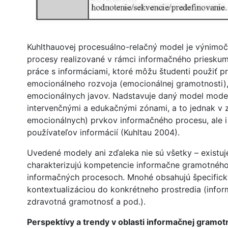
Kuhlthauovej procesuálno-relačný model je výnimočný
procesy realizované v rámci informačného prieskumu
práce s informáciami, ktoré môžu študenti použiť pri
emocionálneho rozvoja (emocionálnej gramotnosti),
emocionálnych javov. Nadstavuje daný model model
intervenčnými a edukačnými zónami, a to jednak v 
emocionálnych) prvkov informačného procesu, ale i
používateľov informácií (Kuhltau 2004).
Uvedené modely ani zďaleka nie sú všetky – existuje
charakterizujú kompetencie informačne gramotného 
informačných procesoch. Mnohé obsahujú špecifick
kontextualizáciou do konkrétneho prostredia (inf
zdravotná gramotnosť a pod.).
Perspektívy a trendy v oblasti informačnej gramot