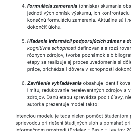
Formulácia zamerania
(ohniska) skúmania ob
jednotlivých ohnísk výskumu, ich konfrontáciu p
konečnú formuláciu zamerania. Aktuálne sú i
n
dokončiť úlohu.
Hľadanie informácií podporujúcich zámer a d
kognitívne schopnosti
definovania a rozširova
rôznych zdrojov, tvorba poznámok s bibliograf
etapy sa realizuje aj proces uvedomenia si dôle
práce, prichádza i dôvera v schopnosti dokonč
Zavŕšenie vyhľadávania
obsahuje identifikova
limitu, redukovanie nerelevantných zdrojov a 
zdrojov. Danú etapu sprevádza pocit úľavy, n
autorka prezentuje model takto:
Intenciou modelu je teda nielen pomôcť študentom 
sprievodcu pri riešení študijných úloh a pomáhať 
informačnom prostredí (Erdelez – Basic – Levitov 2