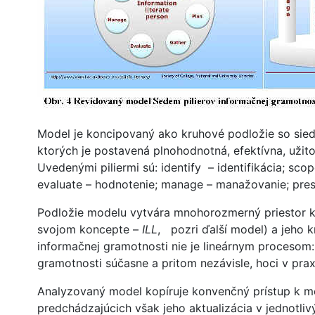
Model je koncipovaný ako kruhové podložie so sied
ktorých je postavená plnohodnotná, efektívna, užit
Uvedenými piliermi sú: identify – identifikácia; sc
evaluate – hodnotenie; manage – manažovanie; pres
Podložie modelu vytvára mnohorozmerný priestor kr
svojom koncepte –
ILL
, pozri ďalší model) a jeho 
informačnej gramotnosti nie je lineárnym procesom: 
gramotnosti súčasne a pritom nezávisle, hoci v pr
Analyzovaný model kopíruje konvenčný prístup k mo
predchádzajúcich však jeho aktualizácia v jednotli