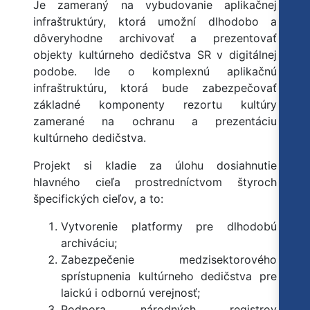
Je zameraný na vybudovanie aplikačnej
infraštruktúry, ktorá umožní dlhodobo a
dôveryhodne archivovať a prezentovať
objekty kultúrneho dedičstva SR v digitálnej
podobe. Ide o komplexnú aplikačnú
infraštruktúru, ktorá bude zabezpečovať
základné komponenty rezortu kultúry
zamerané na ochranu a prezentáciu
kultúrneho dedičstva.
Projekt si kladie za úlohu dosiahnutie
hlavného cieľa prostredníctvom štyroch
špecifických cieľov, a to:
Vytvorenie platformy pre dlhodobú
archiváciu;
Zabezpečenie medzisektorového
sprístupnenia kultúrneho dedičstva pre
laickú i odbornú verejnosť;
Podpora národných registrov