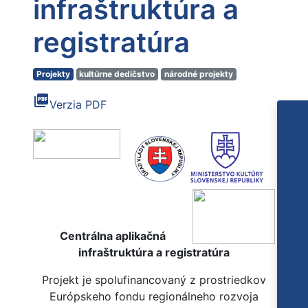
infraštruktúra a
registratúra
Projekty
kultúrne dedičstvo
národné projekty
picture_as_pdf
Verzia PDF
Centrálna aplikačná
infraštruktúra a registratúra
Projekt je spolufinancovaný z prostriedkov
Európskeho fondu regionálneho rozvoja