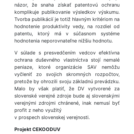
názor, že snaha získať patentovú ochranu
komplikuje publikovanie výsledkov výskumu.
Tvorba publikácií je totiž hlavným kritériom na
hodnotenie produktivity vedy, na rozdiel od
patentu, ktorý má v súčasnom systéme
hodnotenia neporovnateľne nižšiu hodnotu.
V súlade s presvedčením vedcov efektívna
ochrana duševného vlastníctva stojí nemalé
peniaze, ktoré organizácie SAV nemôžu
vyčleniť zo svojich skromných rozpočtov,
pretože by ohrozili svoju základnú prevádzku.
Malo by však platiť, že DV vytvorené za
slovenské verejné zdroje bude aj slovenskými
verejnými zdrojmi chránené, inak nemusí byť
profit z neho využitý
v prospech slovenskej verejnosti.
Projekt CEKOODUV