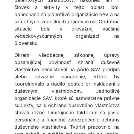
patentových zástupcov), nakoniec len 1
človek a aktivity v tejto oblasti boli
ponechané na jednotlivé organizácie SAV a na
samotných vedeckých pracovníkov. Obdobná
situácia bola v prevažnej väčšine
vedeckovýskumných organizácií na
Slovensku.
Okrem všeobecnej zákonnej úpravy
obsahujúcej povinnosť chrániť duševné
vlastníctvo neexistoval na pôde SAV predpis
alebo záväzné nariadenie, ktoré by
koordinovalo a riadilo postup pri nakladaní s
duševným vlastníctvom. Jednotlivé
organizácie SAV, ktoré sú samostatné právne
subjekty, sa k ochrane duševného vlastníctva
stavali rôzne. Limitujúcim faktorom sa javilo
personálne a finančné zabezpečenie ochrany
duševného vlastníctva. Tvoriví pracovníci na