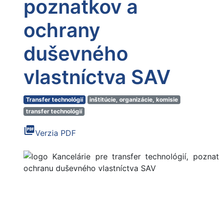
poznatkov a
ochrany
duševného
vlastníctva SAV
Transfer technológií
inštitúcie, organizácie, komisie
transfer technológií
picture_as_pdf
Verzia PDF