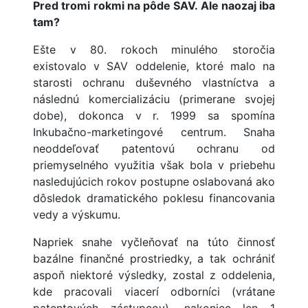
Pred tromi rokmi na pôde SAV. Ale naozaj iba
tam?
Ešte v 80. rokoch minulého storočia
existovalo v SAV oddelenie, ktoré malo na
starosti ochranu duševného vlastníctva a
následnú komercializáciu (primerane svojej
dobe), dokonca v r. 1999 sa spomína
Inkubačno-marketingové centrum. Snaha
neoddeľovať patentovú ochranu od
priemyselného využitia však bola v priebehu
nasledujúcich rokov postupne oslabovaná ako
dôsledok dramatického poklesu financovania
vedy a výskumu.
Napriek snahe vyčleňovať na túto činnosť
bazálne finančné prostriedky, a tak ochrániť
aspoň niektoré výsledky, zostal z oddelenia,
kde pracovali viacerí odborníci (vrátane