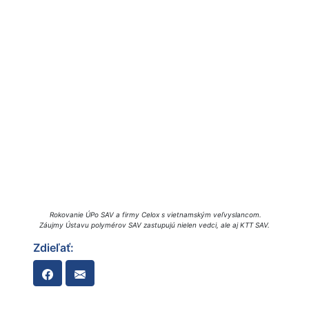
Rokovanie ÚPo SAV a firmy Celox s vietnamským veľvyslancom.
Záujmy Ústavu polymérov SAV zastupujú nielen vedci, ale aj KTT SAV.
Zdieľať: