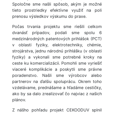
Spoločne sme našli spôsob, akým je možné
tieto prostriedky efektívne využiť na poli
prenosu výsledkov výskumu do praxe.
Počas trvania projektu sme riešili celkom
dvanásť prípadov, podali sme spolu 6
medzinárodných patentových prihlášok (PCT)
v oblasti fyziky, elektrotechniky, chémie,
strojárstva, jednu národnú prihlášku (v oblasti
fyziky) a vykonali sme potrebné kroky na
ceste ku komercializácii. Pomohli sme vyriešiť
viaceré komplikácie a poskytli sme právne
poradenstvo. Našli sme výrobcov alebo
partnerov na ďalšiu spoluprácu. Okrem toho
vzdelávame, prednášame a hľadáme cestičky,
ako by sa dalo zrealizovať čo najviac z našich
plánov.
Z nášho pohľadu projekt CEKOODUV splnil