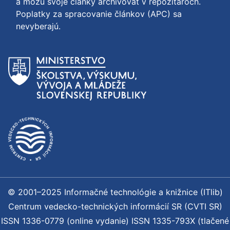
a môžu svoje články archivovať v repozitároch.
Poplatky za spracovanie článkov (APC) sa
nevyberajú.
© 2001–2025 Informačné technológie a knižnice (ITlib)
Centrum vedecko-technických informácií SR (CVTI SR)
ISSN 1336-0779 (online vydanie) ISSN 1335-793X (tlačené