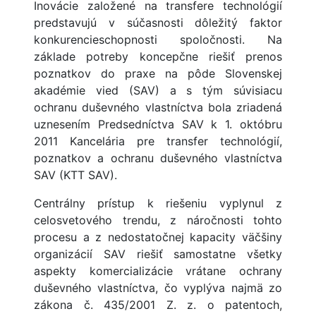
Inovácie založené na transfere technológií
predstavujú v súčasnosti dôležitý faktor
konkurencieschopnosti spoločnosti. Na
základe potreby koncepčne riešiť prenos
poznatkov do praxe na pôde Slovenskej
akadémie vied (SAV) a s tým súvisiacu
ochranu duševného vlastníctva bola zriadená
uznesením Predsedníctva SAV k 1. októbru
2011 Kancelária pre transfer technológií,
poznatkov a ochranu duševného vlastníctva
SAV (KTT SAV).
Centrálny prístup k riešeniu vyplynul z
celosvetového trendu, z náročnosti tohto
procesu a z nedostatočnej kapacity väčšiny
organizácií SAV riešiť samostatne všetky
aspekty komercializácie vrátane ochrany
duševného vlastníctva, čo vyplýva najmä zo
zákona č. 435/2001 Z. z. o patentoch,