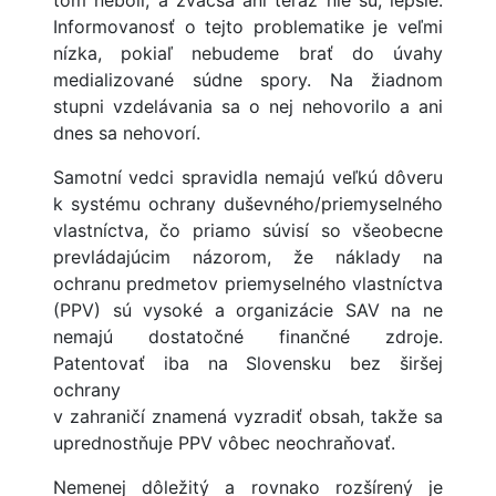
tom neboli, a zväčša ani teraz nie sú, lepšie.
Informovanosť o tejto problematike je veľmi
nízka, pokiaľ nebudeme brať do úvahy
medializované súdne spory. Na žiadnom
stupni vzdelávania sa o nej nehovorilo a ani
dnes sa nehovorí.
Samotní vedci spravidla nemajú veľkú dôveru
k systému ochrany duševného/priemyselného
vlastníctva, čo priamo súvisí so všeobecne
prevládajúcim názorom, že náklady na
ochranu predmetov priemyselného vlastníctva
(PPV) sú vysoké a organizácie SAV na ne
nemajú dostatočné finančné zdroje.
Patentovať iba na Slovensku bez širšej
ochrany
v zahraničí znamená vyzradiť obsah, takže sa
uprednostňuje PPV vôbec neochraňovať.
Nemenej dôležitý a rovnako rozšírený je