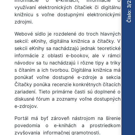
Číslo: 3/2012
informácie o e-knihách, informácie o
využívaní elektronických čítačiek či digitálnu
knižnicu s voľne dostupnými elektronickými
zdrojmi.
Webové sídlo je rozdelené do troch hlavných
sekcií: eKnihy, digitálna knižnica a čítačky. V
sekcii eKnihy sa nachádzajú jednak teoretické
informácie z oblasti e-bookov, ale v rámci
návodov sa tu nachádzajú i rôzne tipy a triky
s čítaním a ich tvorbou. Digitálna knižnica má
ponúkať voľne dostupné e-zdroje a sekcia
Čítačky ponúka recenzie konkrétnych čítacích
zariadení. Tieto primárne časti sú doplnené o
diskusné fórum a zoznamy voľne dostupných
e-zdrojov.
Portál má byť zároveň nástrojom na šírenie
povedomia o e-knihách a prostriedkom
zvyšovania informačnej gramotnosti.