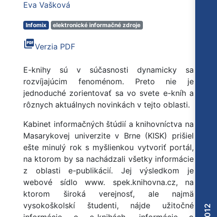
Eva Vašková
Infomix
elektronické informačné zdroje
picture_as_pdf
Verzia PDF
E-knihy sú v súčasnosti dynamicky sa
rozvíjajúcim fenoménom. Preto nie je
jednoduché zorientovať sa vo svete e-kníh a
rôznych aktuálnych novinkách v tejto oblasti.
Kabinet informačných štúdií a knihovníctva na
Masarykovej univerzite v Brne (KISK) prišiel
ešte minulý rok s myšlienkou vytvoriť portál,
na ktorom by sa nachádzali všetky informácie
z oblasti e-publikácií. Jej výsledkom je
webové sídlo www. spek.knihovna.cz, na
ktorom široká verejnosť, ale najmä
vysokoškolskí študenti, nájde užitočné