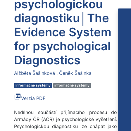
psychologickou
diagnostiku│The
Evidence System
for psychological
Diagnostics
Alžběta Šašinková
Čeněk Šašinka
Informačné systémy
informačné systémy
picture_as_pdf
Verzia PDF
Nedílnou součástí přijímacího procesu do
Armády ČR (AČR) je psychologické vyšetření.
Psychologickou diagnostiku lze chápat jako