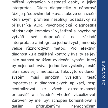
měření vybraných vlastností osoby a jejich
interpretaci. Cílem diagnostiky v náborové
fázi je především detekovat takové uchazeče,
kteří svým profilem nesplňují požadavky na
příslušníka AČR. Psychologická diagnostika
představuje komplexní vyšetření a psycholog
vytváří své doporučení na základě
interpretace a integrace jednotlivých, mnohdy
velice různorodých metod. Pro efektivní
diagnostiku a zajištění kontroly kvality se jeví
jako nutnost používat evidenční systém, který
Číslo: 3/2019
by nejen uchovával jednotlivé výsledky testů,
ale i související metadata. Takovýto evidenční
systém musí umožnit výsledky testů
importovat z diagnostických aplikací, resp.
centralizovat ze všech akreditovaných
pracovišť a následně vhodně vizualizovat.
Zároveň by měl být schopen komunikovat s
dalšími přidruženými nemocničními