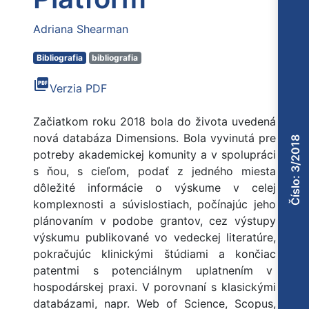
Adriana Shearman
Bibliografia
bibliografia
picture_as_pdf
Verzia PDF
Začiatkom roku 2018 bola do života uvedená
nová databáza Dimensions. Bola vyvinutá pre
Číslo: 3/2018
potreby akademickej komunity a v spolupráci
s ňou, s cieľom, podať z jedného miesta
dôležité informácie o výskume v celej
komplexnosti a súvislostiach, počínajúc jeho
plánovaním v podobe grantov, cez výstupy
výskumu publikované vo vedeckej literatúre,
pokračujúc klinickými štúdiami a končiac
patentmi s potenciálnym uplatnením v
hospodárskej praxi. V porovnaní s klasickými
databázami, napr. Web of Science, Scopus,