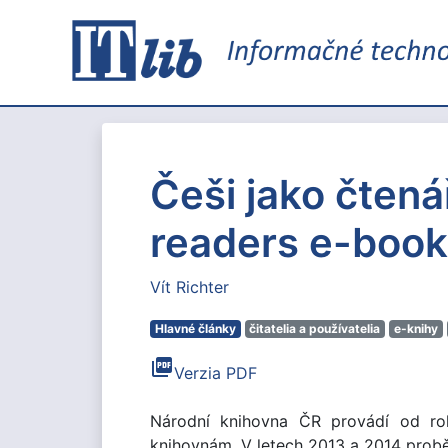
Češi jako čtená
readers e-boo
Vít Richter
Hlavné články
čitatelia a používatelia
e-knihy
picture_as_pdf
Verzia PDF
Národní knihovna ČR provádí od rok
knihovnám. V letech 2013 a 2014 prob