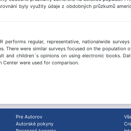
o srovnání byly využity údaje z obdobných průzkumů ame
R performs regular, representative, nationalwide surveys i
es. There were similar surveys focused on the population of
lt and children´s opinions on using electronic books. Da
h Center were used for comparison.
Pre Autorov
Vše
Autorské pokyny
Cre
Recenzné konanie
Int