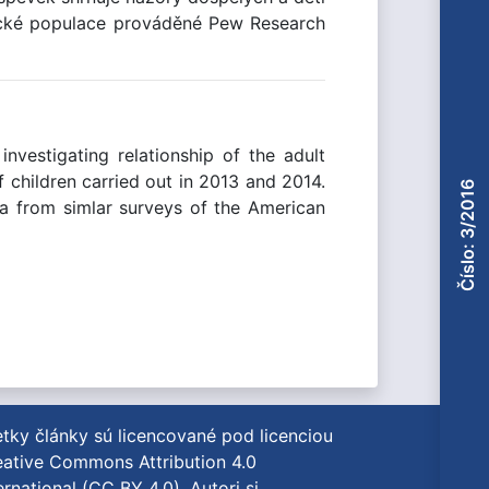
rické populace prováděné Pew Research
nvestigating relationship of the adult
 children carried out in 2013 and 2014.
Číslo: 3/2016
ta from simlar surveys of the American
tky články sú licencované pod licenciou
ative Commons Attribution 4.0
ernational (CC BY 4.0)
. Autori si