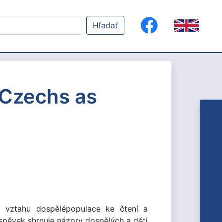
Hľadať
/ Czechs as
y vztahu dospělépopulace ke čtení a
pěvek shrnuje názory dospělých a děti