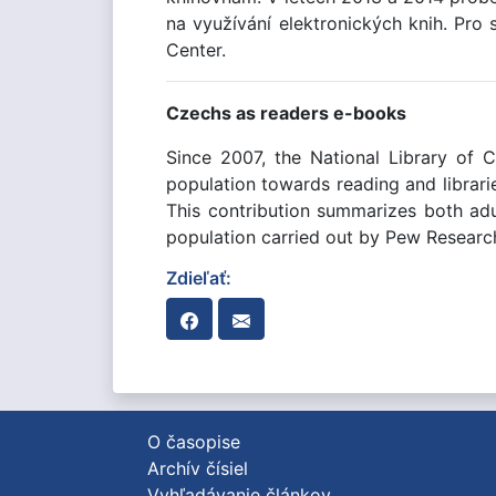
na využívání elektronických knih. Pr
Center.
Czechs as readers e-books
Since 2007, the National Library of C
population towards reading and librari
This contribution summarizes both adu
population carried out by Pew Researc
Zdieľať:
O časopise
Archív čísiel
Vyhľadávanie článkov