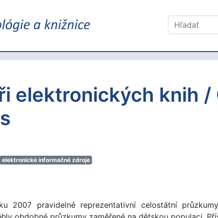
ři elektronických knih 
ks
elektronické informačné zdroje
u 2007 pravidelné reprezentativní celostátní průzkum
ěhly obdobné průzkumy zaměřené na dětskou populaci. Přís