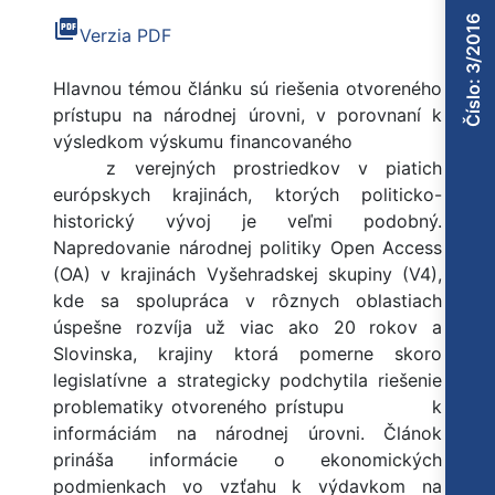
Číslo: 3/2016
picture_as_pdf
Verzia PDF
Hlavnou témou článku sú riešenia otvoreného
prístupu na národnej úrovni, v porovnaní k
výsledkom výskumu financovaného
z verejných prostriedkov v piatich
európskych krajinách, ktorých politicko-
historický vývoj je veľmi podobný.
Napredovanie národnej politiky Open Access
(OA) v krajinách Vyšehradskej skupiny (V4),
kde sa spolupráca v rôznych oblastiach
úspešne rozvíja už viac ako 20 rokov a
Slovinska, krajiny ktorá pomerne skoro
legislatívne a strategicky podchytila riešenie
problematiky otvoreného prístupu k
informáciám na národnej úrovni. Článok
prináša informácie o ekonomických
podmienkach vo vzťahu k výdavkom na