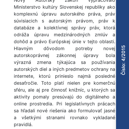
Nový Autorský zákon vypracovalo
Ministerstvo kultúry Slovenskej republiky ako
komplexnú úpravu autorského práva, práv
súvisiacich s autorským právom, práv k
databáze a kolektívnej správy práv, ktorá
odráža úpravu medzinárodných zmlúv a
dohôd a právo Európskej únie v tejto oblasti.
Číslo: 4/2015
Hlavným dôvodom potreby novej
autorskoprávnej zákonnej úpravy bola
výrazná zmena týkajúca sa používania
autorských diel a iných predmetov ochrany na
internete, ktorú prinieslo najmä posledné
desaťročie. Toto platí nielen pre komerčnú
sféru, ale aj pre činnosť knižníc, u ktorých sa
aktivity pomaly presúvajú do digitálneho a
online prostredia. Pri legislatívnych prácach
sa hľadali nové riešenia ako formulovať jasné
a všetkými stranami rovnako vykladané
pravidlá.