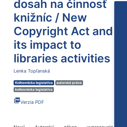
dosah na činnosť
knižníc / New
Copyright Act and
its impact to
libraries activities
Lenka Topľanská
Knihovnícka legislatíva
autorské práva
knihovnícka legislatíva
picture_as_pdf
Verzia PDF