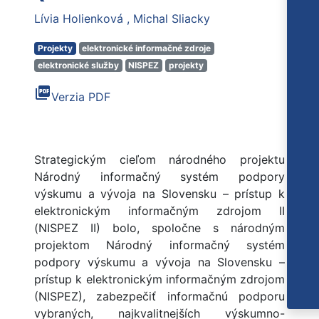
Lívia Holienková
Michal Sliacky
Projekty
elektronické informačné zdroje
elektronické služby
NISPEZ
projekty
picture_as_pdf
Verzia PDF
Strategickým cieľom národného projektu
Národný informačný systém podpory
výskumu a vývoja na Slovensku – prístup k
elektronickým informačným zdrojom II
(NISPEZ II) bolo, spoločne s národným
projektom Národný informačný systém
podpory výskumu a vývoja na Slovensku –
prístup k elektronickým informačným zdrojom
(NISPEZ), zabezpečiť informačnú podporu
vybraných, najkvalitnejších výskumno-