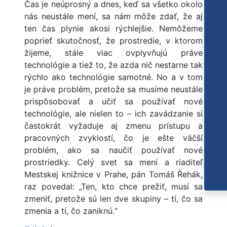
Čas je neúprosný a dnes, keď sa všetko okolo
nás neustále mení, sa nám môže zdať, že aj
ten čas plynie akosi rýchlejšie. Nemôžeme
poprieť skutočnosť, že prostredie, v ktorom
žijeme, stále viac ovplyvňujú práve
technológie a tiež to, že azda nič nestarne tak
rýchlo ako technológie samotné. No a v tom
je práve problém, pretože sa musíme neustále
prispôsobovať a učiť sa používať nové
technológie, ale nielen to – ich zavádzanie si
častokrát vyžaduje aj zmenu prístupu a
pracovných zvyklostí, čo je ešte väčší
problém, ako sa naučiť používať nové
prostriedky. Celý svet sa mení a riaditeľ
Mestskej knižnice v Prahe, pán Tomáš Řehák,
raz povedal: „Ten, kto chce prežiť, musí sa
zmeniť, pretože sú len dve skupiny – tí, čo sa
zmenia a tí, čo zaniknú.“