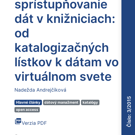
sprístupňovanie
dát v knižniciach:
od
katalogizačných
lístkov k dátam vo
virtuálnom svete
Nadežda Andrejčíková
Číslo: 3/2015
Hlavné články
dátový manažment
katalógy
open access
picture_as_pdf
Verzia PDF