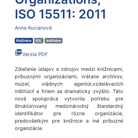
ISO 15511: 2011
Anna Kucianová
Knižnice
ISIL
knižnice
picture_as_pdf
Verzia PDF
Zdieľanie údajov a zdrojov medzi knižnicami,
príbuznými organizáciami, vrátane archívov,
múzeí, vládnych agentúr,vzdelávacích
inštitúcií a firiem sa dramaticky zvýšilo. Táto
nová spolupráca vytvorila potrebu pre
štruktúrovaný medzinárodný štandardný
identifikátor pre rôzne organizácie,
predovšetkým pre knižnice a iné príbuzné
organizácie.