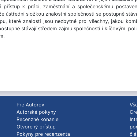
ají přístup k práci, zaměstnání a společenskému postaven
že ústřední složkou znalostní společnosti se postupně stáv
ypu, které znalosti jsou nezbytné pro všechny, jakou komb
postupně stávají středem zájmu společnosti i klíčovými poli
m.
Pre Autorov
Vše
Autorské pokyny
Cre
Recenzné konanie
Int
Otvorený prístup
po
Pokyny pre recenzenta
člá