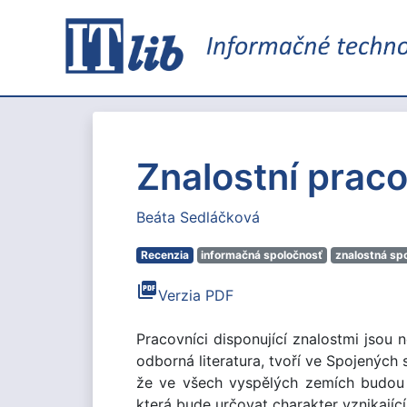
Znalostní praco
Beáta Sedláčková
Recenzia
informačná spoločnosť
znalostná sp
picture_as_pdf
Verzia PDF
Pracovníci disponující znalostmi jsou 
odborná literatura, tvoří ve Spojených 
že ve všech vyspělých zemích budou 
která bude určovat charakter vznikající