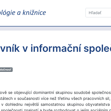
vník v informační spole
oločnosť
nově se objevující dominantní skupinou soudobé společnosti
státech v současnosti více než třetinu všech pracovních sil
v dohlednu největší samostatnou skupinou obyvatelstva a
 společnosti znalostí a bude rozhodovat o jejím sociálním 