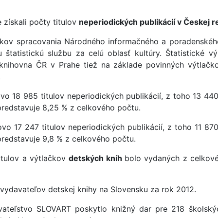
 získali počty titulov
neperiodických publikácií v Českej r
ov spracovania Národného informačného a poradenského s
štatistickú službu za celú oblasť kultúry. Štatistické v
 knihovna ČR v Prahe tiež na základe povinných výtlačkov
.
o 18 985 titulov neperiodických publikácií, z toho 13 440
 predstavuje 8,25 % z celkového počtu.
o 17 247 titulov neperiodických publikácií, z toho 11 870
 predstavuje 9,8 % z celkového počtu.
itulov a výtlačkov
detských kníh
bolo vydaných z celkové
 vydavateľov detskej knihy na Slovensku za rok 2012.
ateľstvo SLOVART poskytlo knižný dar pre 218 školskýc