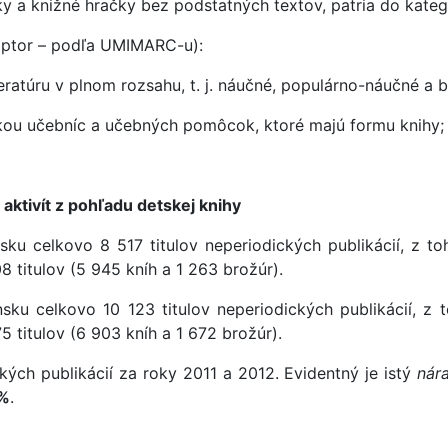
y a knižné hračky bez podstatných textov, patria do kateg
iptor – podľa UMIMARC-u):
eratúru v plnom rozsahu, t. j. náučné, populárno-náučné a be
mkou učebníc a učebných pomôcok, ktoré majú formu knihy;
ktivít z pohľadu detskej knihy
ku celkovo 8 517 titulov neperiodických publikácií, z to
 titulov (5 945 kníh a 1 263 brožúr).
ku celkovo 10 123 titulov neperiodických publikácií, z 
 titulov (6 903 kníh a 1 672 brožúr).
kých publikácií za roky 2011 a 2012. Evidentný je istý
nár
 %
.