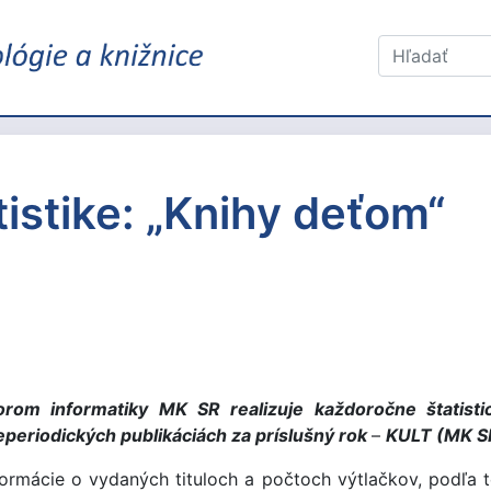
tistike: „Knihy deťom“
rom informatiky MK SR realizuje každoročne štatisti
eriodických publikáciách za príslušný rok
–
KULT (MK S
nformácie o vydaných tituloch a počtoch výtlačkov, podľa t