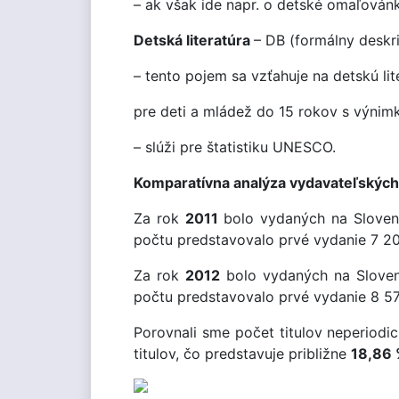
– ak však ide napr. o detské omaľovánk
Detská literatúra
– DB (formálny deskr
– tento pojem sa vzťahuje na detskú lit
pre deti a mládež do 15 rokov s výni
– slúži pre štatistiku UNESCO.
Komparatívna analýza vydavateľských a
Za rok
2011
bolo vydaných na Slovens
počtu predstavovalo prvé vydanie 7 208
Za rok
2012
bolo vydaných na Slovens
počtu predstavovalo prvé vydanie 8 575
Porovnali sme počet titulov neperiodic
titulov, čo predstavuje približne
18,86