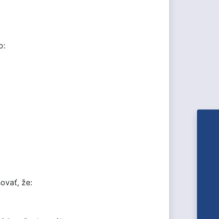
o:
šovať, že: