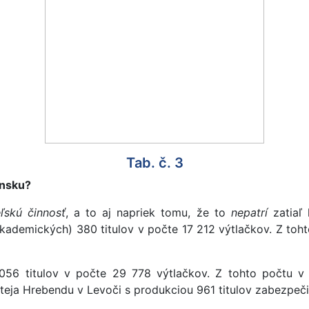
Tab. č. 3
ensku?
ľskú činnosť
, a to aj napriek tomu, že to
nepatrí
zatiaľ
kademických) 380 titulov v počte 17 212 výtlačkov. Z tohto
56 titulov v počte 29 778 výtlačkov. Z tohto počtu v e
teja Hrebendu v Levoči s produkciou 961 titulov zabezpeči