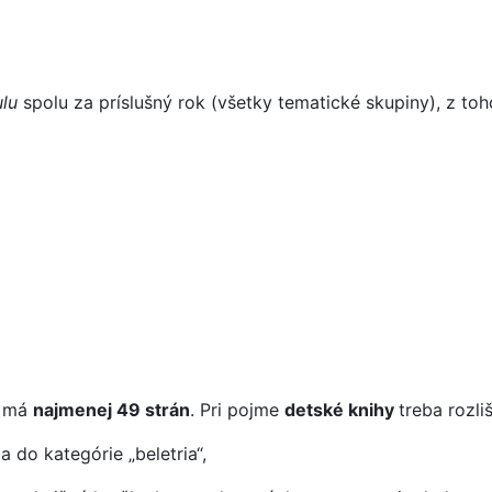
ulu
spolu za príslušný rok (všetky tematické skupiny), z toh
á má
najmenej 49 strán
. Pri pojme
detské knihy
treba rozli
a do kategórie „beletria“,