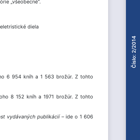
órie „všeobecné“.
letristické diela
Číslo: 2/2014
ho 6 954 kníh a 1 563 brožúr. Z tohto
toho 8 152 kníh a 1971 brožúr. Z tohto
ast vydávaných publikácií
– ide o 1 606