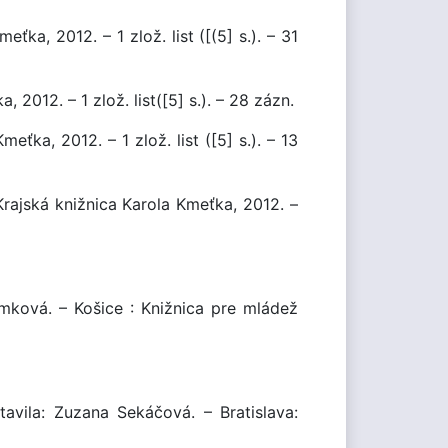
ťka, 2012. – 1 zlož. list ([(5] s.). – 31
 2012. – 1 zlož. list([5] s.). – 28 zázn.
eťka, 2012. – 1 zlož. list ([5] s.). – 13
 Krajská knižnica Karola Kmeťka, 2012. –
imková. – Košice : Knižnica pre mládež
avila: Zuzana Sekáčová. – Bratislava: