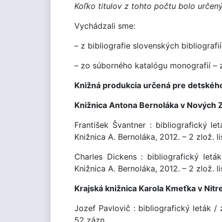
Koľko titulov z tohto počtu bolo určen
Vychádzali sme:
– z bibliografie slovenských bibliograf
– zo súborného katalógu monografií – z
Knižná produkcia určená pre detského
Knižnica Antona Bernoláka v Nových
František Švantner : bibliografický le
Knižnica A. Bernoláka, 2012. – 2 zlož. lis
Charles Dickens : bibliografický letá
Knižnica A. Bernoláka, 2012. – 2 zlož. lis
Krajská knižnica Karola Kmeťka v Nitr
Jozef Pavlovič : bibliografický leták / 
52 zázn.