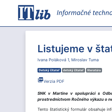
Listujeme v šta
Ivana Poláková 1
Miroslav Tuma
Detský čitateľ
detský čitateľ
literatúra
picture_as_pdf
Verzia PDF
SNK v Martine v spolupráci s Odbo
prostredníctvom Ročného výkazu o nep
Tento štatistický formulár obsahuje i