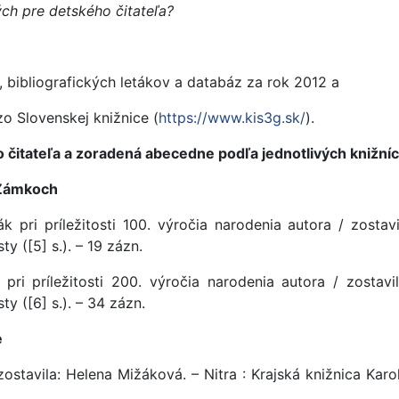
ých pre detského čitateľa?
ií, bibliografických letákov a databáz za rok 2012 a
o Slovenskej knižnice (
https://www.kis3g.sk/
).
 čitateľa a zoradená abecedne podľa jednotlivých knižníc
 Zámkoch
ták pri príležitosti 100. výročia narodenia autora / zosta
ty ([5] s.). – 19 zázn.
k pri príležitosti 200. výročia narodenia autora / zostav
ty ([6] s.). – 34 zázn.
e
zostavila: Helena Mižáková. – Nitra : Krajská knižnica Karola