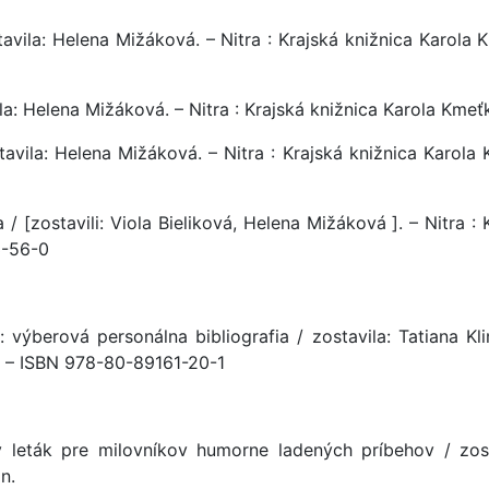
tavila: Helena Mižáková. – Nitra : Krajská knižnica Karola Kme
la: Helena Mižáková. – Nitra : Krajská knižnica Karola Kmeťka,
avila: Helena Mižáková. – Nitra : Krajská knižnica Karola Km
 / [zostavili: Viola Bieliková, Helena Mižáková ]. – Nitra :
3-56-0
 výberová personálna bibliografia / zostavila: Tatiana Kl
n. – ISBN 978-80-89161-20-1
ý leták pre milovníkov humorne ladených príbehov / zost
n.