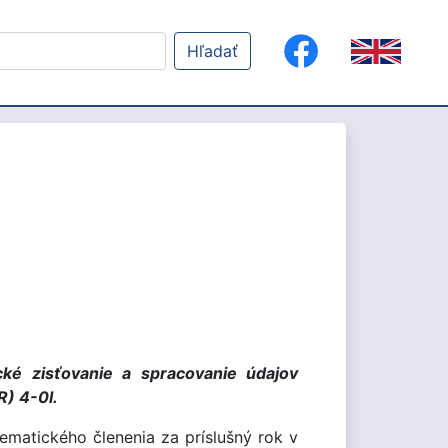
Hľadať
cké zisťovanie a spracovanie
údajov
R)
4-0l.
ematického členenia za príslušný rok v