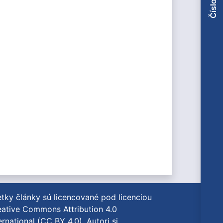
tky články sú licencované pod licenciou
ative Commons Attribution 4.0
ernational (CC BY 4.0)
. Autori si