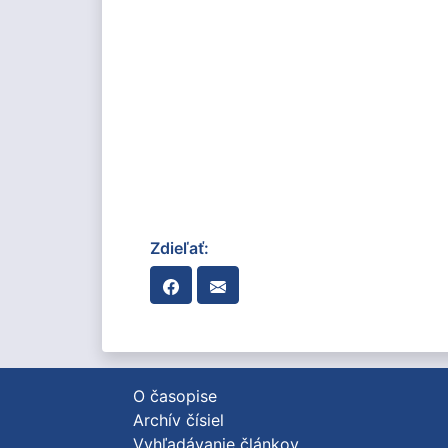
Zdieľať:
O časopise
Archív čísiel
Vyhľadávanie článkov