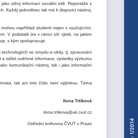
ako zdroj informací sociální sítě. Reportáže z
ch. Každý jednotlivec tak má k dispozici nástroj,
 mohou například studenti nejen s vyučujícími,
 V podstatě lze v rámci sítí zjistit, na jakém
up, s kým spolupracuje.
 technologiích ve smyslu e-vědy, tj. zpracování
it a sdílet ověřené informace, výsledky výzkumu
jako komunikační nástroj, tak i jako informační
mata, tak ani toto číslo není výjimkou. Téma
Ilona Trtíková
ilona.trtikova@uk.cvut.cz
Číslo: 1/2014
Ústřední knihovna ČVUT v Praze