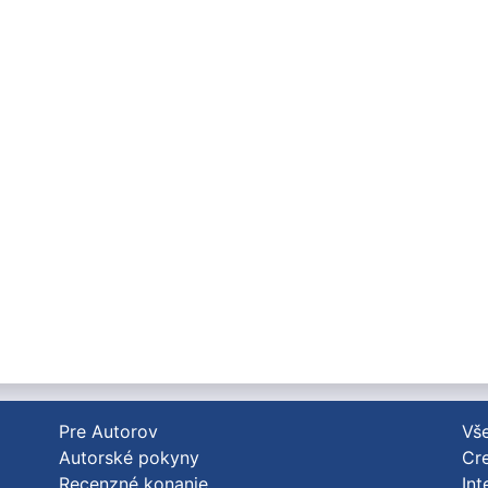
Pre Autorov
Vše
Autorské pokyny
Cre
Recenzné konanie
Int