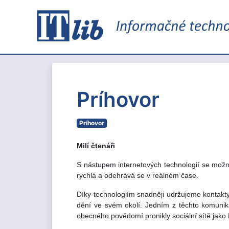
Príhovor
Príhovor
Milí čtenáři
S nástupem internetových technologií se mož
rychlá a odehrává se v reálném čase.
Díky technologiím snadněji udržujeme kontakty
dění ve svém okolí. Jedním z těchto komunikač
obecného povědomí pronikly sociální sítě jako F