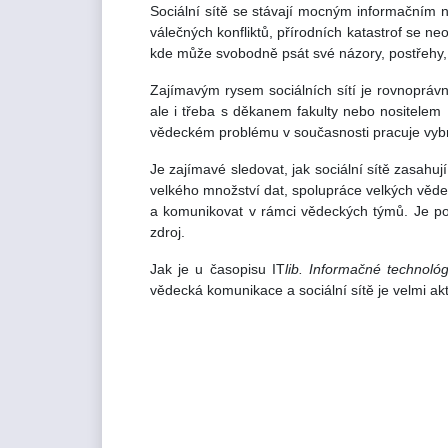
Sociální sítě se stávají mocným informačním n
válečných konfliktů, přírodních katastrof se neo
kde může svobodně psát své názory, postřehy,
Zajímavým rysem sociálních sítí je rovnoprávn
ale i třeba s děkanem fakulty nebo nositelem 
vědeckém problému v současnosti pracuje vybra
Je zajímavé sledovat, jak sociální sítě zasahu
velkého množství dat, spolupráce velkých vědec
a komunikovat v rámci vědeckých týmů. Je pocho
zdroj.
Jak je u časopisu IT
lib. Informačné technoló
vědecká komunikace a sociální sítě je velmi ak