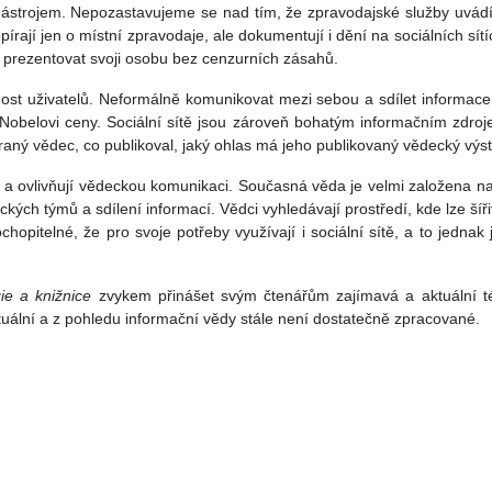
ástrojem. Nepozastavujeme se nad tím, že zpravodajské služby uvádí j
pírají jen o místní zpravodaje, ale dokumentují i dění na sociálních sítí
 prezentovat svoji osobu bez cenzurních zásahů.
ost uživatelů. Neformálně komunikovat mezi sebou a sdílet informace
Nobelovi ceny. Sociální sítě jsou zároveň bohatým informačním zdrojem.
ný vědec, co publikoval, jaký ohlas má jeho publikovaný vědecký výst
jí a ovlivňují vědeckou komunikaci. Současná věda je velmi založena na
kých týmů a sdílení informací. Vědci vyhledávají prostředí, kde lze šíř
pitelné, že pro svoje potřeby využívají i sociální sítě, a to jednak 
gie a knižnice
zvykem přinášet svým čtenářům zajímavá a aktuální té
tuální a z pohledu informační vědy stále není dostatečně zpracované.