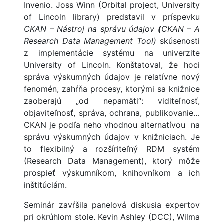
Invenio. Joss Winn (Orbital project, University
of Lincoln library) predstavil v príspevku
CKAN –
Nástroj na správu údajov
(
CKAN – A
Research Data Management Tool)
skúsenosti
z implementácie systému na univerzite
University of Lincoln. Konštatoval, že hoci
správa výskumných údajov je relatívne nový
fenomén, zahŕňa procesy, ktorými sa knižnice
zaoberajú „od nepamäti“: viditeľnosť,
objaviteľnosť, správa, ochrana, publikovanie…
CKAN je podľa neho vhodnou alternatívou
na
správu výskumných údajov v knižniciach. Je
to flexibilný a rozšíriteľný RDM systém
(Research Data Management), ktorý môže
prospieť výskumníkom, knihovníkom a ich
inštitúciám.
Seminár zavŕšila panelová diskusia expertov
pri okrúhlom stole. Kevin Ashley (DCC), Wilma