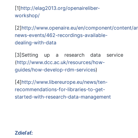
[1]
http://elag2013.org/openaireliber-
workshop/
[2]
http://www.openaire.eu/en/component/content/art
news-events/462-recordings-available-
dealing-with-data
[3]Setting up a research data service
(
http://www.dcc.ac.uk/resources/how-
guides/how-develop-rdm-services
)
[4]
http://www.libereurope.eu/news/ten-
recommendations-for-libraries-to-get-
started-with-research-data-management
Zdieľať: