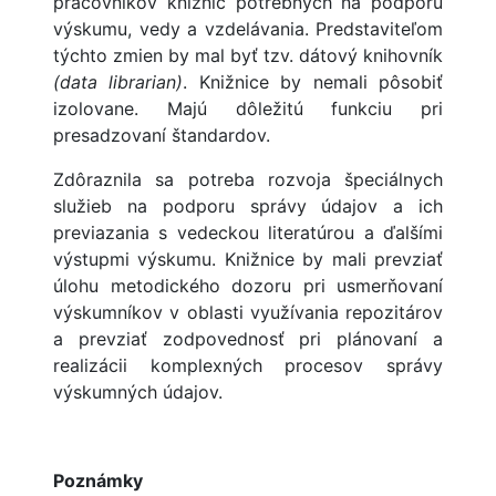
pracovníkov knižníc potrebných na podporu
výskumu, vedy a vzdelávania. Predstaviteľom
týchto zmien by mal byť tzv. dátový knihovník
(data librarian)
. Knižnice by nemali pôsobiť
izolovane. Majú dôležitú funkciu pri
presadzovaní štandardov.
Zdôraznila sa potreba rozvoja špeciálnych
služieb na podporu správy údajov a ich
previazania s vedeckou literatúrou a ďalšími
výstupmi výskumu. Knižnice by mali prevziať
úlohu metodického dozoru pri usmerňovaní
výskumníkov v oblasti využívania repozitárov
a prevziať zodpovednosť pri plánovaní a
realizácii komplexných procesov správy
výskumných údajov.
Poznámky