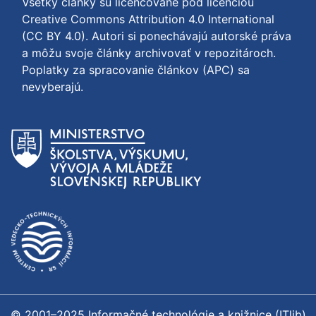
Všetky články sú licencované pod licenciou
Creative Commons Attribution 4.0 International
(CC BY 4.0)
. Autori si ponechávajú autorské práva
a môžu svoje články archivovať v repozitároch.
Poplatky za spracovanie článkov (APC) sa
nevyberajú.
© 2001–2025 Informačné technológie a knižnice (ITlib)