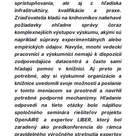
sprístupňovania, ale aj z hľadiska
infraštruktúry, kvalifikácie a praxe.
Zriaďovatelia kladú na knihovníkov naliehavé
požiadavky ohľadne správy čoraz
komplexnejších výstupov výskumu, akými sú
napríklad súpravy experimentálnych alebo
empirických údajov. Navyše, mnohí vedeckí
pracovníci a výskumníci nemajú k dispozícii
zodpovedajúce datacentrá a často sami
hľadajú pomoc v knižnici. Aj preto je
potrebné, aby si výskumné organizácie a
knižnice uvedomili svoje možnosti a poslanie
v tomto meniacom sa prostredí a navrhli
potrebné podporné mechanizmy. Hľadanie
odpovedí na tieto otázky bolo náplňou
spoločného seminára riešiteľov projektu
OpenAIRE a expertov LIBER, ktorý bol
zaradený ako predkonferencia do rámca
pravidelného výročného stretnutia expertov