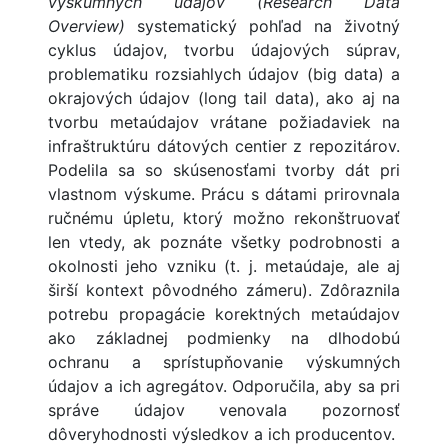
výskumných údajov (Research Data
Overview)
systematický pohľad na životný
cyklus údajov, tvorbu údajových súprav,
problematiku rozsiahlych údajov (big data) a
okrajových údajov (long tail data), ako aj na
tvorbu metaúdajov vrátane požiadaviek na
infraštruktúru dátových centier z repozitárov.
Podelila sa so skúsenosťami tvorby dát pri
vlastnom výskume. Prácu s dátami prirovnala
ručnému úpletu, ktorý možno rekonštruovať
len vtedy, ak poznáte všetky podrobnosti a
okolnosti jeho vzniku (t. j. metaúdaje, ale aj
širší kontext pôvodného zámeru). Zdôraznila
potrebu propagácie korektných metaúdajov
ako základnej podmienky na dlhodobú
ochranu a sprístupňovanie výskumných
údajov a ich agregátov. Odporučila, aby sa pri
správe údajov venovala pozornosť
dôveryhodnosti výsledkov a ich producentov.