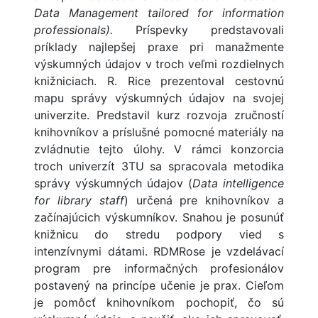
Data Management tailored for information
professionals).
Príspevky predstavovali
príklady najlepšej praxe pri manažmente
výskumných údajov v troch veľmi rozdielnych
knižniciach. R. Rice prezentoval cestovnú
mapu správy výskumných údajov na svojej
univerzite. Predstavil kurz rozvoja zručností
knihovníkov a príslušné pomocné materiály na
zvládnutie tejto úlohy. V rámci konzorcia
troch univerzít 3TU sa spracovala metodika
správy výskumných údajov (
Data intelligence
for library staff
) určená pre knihovníkov a
začínajúcich výskumníkov. Snahou je posunúť
knižnicu do stredu podpory vied s
intenzívnymi dátami. RDMRose je vzdelávací
program pre informačných profesionálov
postavený na princípe učenie je prax. Cieľom
je pomôcť knihovníkom pochopiť, čo sú