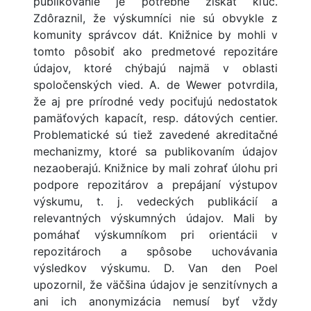
publikovanie je potrebné získať kľúč.
Zdôraznil, že výskumníci nie sú obvykle z
komunity správcov dát. Knižnice by mohli v
tomto pôsobiť ako predmetové repozitáre
údajov, ktoré chýbajú najmä v oblasti
spoločenských vied. A. de Wewer potvrdila,
že aj pre prírodné vedy pociťujú nedostatok
pamäťových kapacít, resp. dátových centier.
Problematické sú tiež zavedené akreditačné
mechanizmy, ktoré sa publikovaním údajov
nezaoberajú. Knižnice by mali zohrať úlohu pri
podpore repozitárov a prepájaní výstupov
výskumu, t. j. vedeckých publikácií a
relevantných výskumných údajov. Mali by
pomáhať výskumníkom pri orientácii v
repozitároch a spôsobe uchovávania
výsledkov výskumu. D. Van den Poel
upozornil, že väčšina údajov je senzitívnych a
ani ich anonymizácia nemusí byť vždy