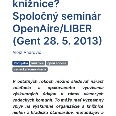
knižnice?
Spoločný seminár
OpenAire/LIBER
(Gent 28. 5. 2013)
Alojz Androvič
Podujatia
knižnice
open access
vedecká komunikácia
V ostatných rokoch možno sledovať nárast
zdieľania a opakovaného využívania
výskumných údajov v rámci viacerých
vedeckých komunít. To môže mať významný
vplyv na výskumné organizácie a knižnice
nielen z hľadiska štandardov, metaúdajov a