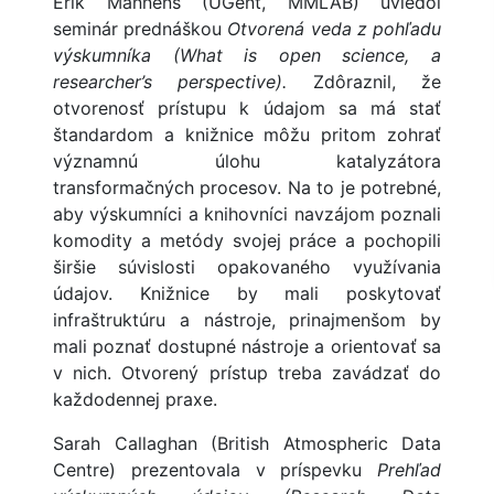
Erik Mannens (UGent, MMLAB) uviedol
seminár prednáškou
Otvorená veda z pohľadu
výskumníka (
What is open science, a
researcher’s perspective).
Zdôraznil, že
otvorenosť prístupu k údajom sa má stať
štandardom a knižnice môžu pritom zohrať
významnú úlohu katalyzátora
transformačných procesov. Na to je potrebné,
aby výskumníci a knihovníci navzájom poznali
komodity a metódy svojej práce a pochopili
širšie súvislosti opakovaného využívania
údajov. Knižnice by mali poskytovať
infraštruktúru a nástroje, prinajmenšom by
mali poznať dostupné nástroje a orientovať sa
v nich. Otvorený prístup treba zavádzať do
každodennej praxe.
Sarah Callaghan (British Atmospheric Data
Centre) prezentovala v príspevku
Prehľad