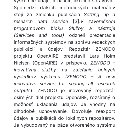
výskumné údaje, a naučiť, ako ich spravovať.
Spomedzi ďalších metodických materiálov
stojí za zmienku publikácia
Setting up a
research data service
[3].
V záverečnom
programovom bloku Služby a nástroje
(Services and tools)
odzneli prezentácie
informačných systémov na správu vedeckých
publikácií a údajov. Repozitár ZENODO
projektu OpenAIRE predstavil Lars Holm
Nielsen (OpenAIRE) v príspevku
ZENODO –
inovatívna služby na zdieľanie úplných
výsledkov výskumu (
ZENODO – A new
innovative service for sharing
all research
outputs
). ZENODO je inovovaný repozitár
osirelých diel projektu OpenAIRE, rozšírený o
možnosť ukladania údajov. Je vhodný na
dlhodobé uchovávanie. Dovoľuje reexport
údajov a publikácií do lokálnych repozitárov.
Je vybudovaný na báze otvoreného systému