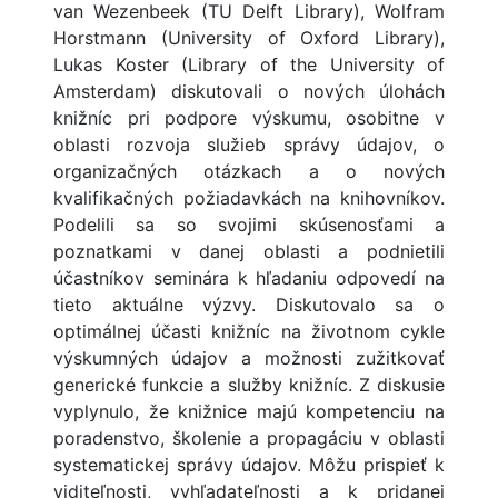
van Wezenbeek (TU Delft Library), Wolfram
Horstmann (University of Oxford Library),
Lukas Koster (Library of the University of
Amsterdam) diskutovali o nových úlohách
knižníc pri podpore výskumu, osobitne v
oblasti rozvoja služieb správy údajov, o
organizačných otázkach a o nových
kvalifikačných požiadavkách na knihovníkov.
Podelili sa so svojimi skúsenosťami a
poznatkami v danej oblasti a podnietili
účastníkov seminára k hľadaniu odpovedí na
tieto aktuálne výzvy. Diskutovalo sa o
optimálnej účasti knižníc na životnom cykle
výskumných údajov a možnosti zužitkovať
generické funkcie a služby knižníc. Z diskusie
vyplynulo, že knižnice majú kompetenciu na
poradenstvo, školenie a propagáciu v oblasti
systematickej správy údajov. Môžu prispieť k
viditeľnosti, vyhľadateľnosti a k pridanej