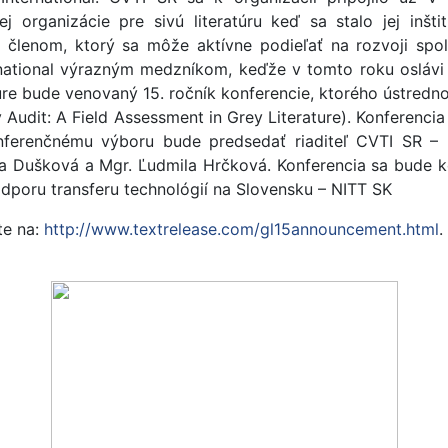
j organizácie pre sivú literatúru keď sa stalo jej inš
 členom, ktorý sa môže aktívne podieľať na rozvoji spol
rnational výrazným medzníkom, keďže v tomto roku oslávi 
atúre bude venovaný 15. ročník konferencie, ktorého ústre
 Audit: A Field Assessment in Grey Literature). Konferencia
onferenčnému výboru bude predsedať riaditeľ CVTI SR – p
a Dušková a Mgr. Ľudmila Hrčková. Konferencia sa bude k
odporu transferu technológií na Slovensku – NITT SK
te na:
http://www.textrelease.com/gl15announcement.html
.