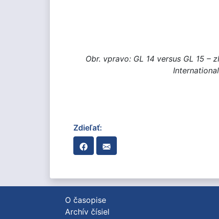
Obr. vpravo: GL 14 versus GL 15 – 
Internationa
Zdieľať:
O časopise
Archív čísiel