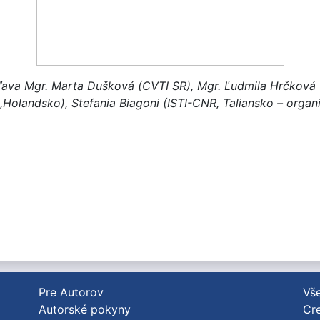
zľava Mgr. Marta Dušková (CVTI SR), Mgr. Ľudmila Hrčková
l,Holandsko), Stefania Biagoni (ISTI-CNR, Taliansko – organ
Pre Autorov
Vše
Autorské pokyny
Cre