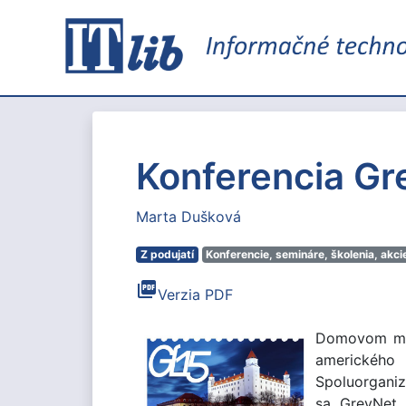
Konferencia Gre
Marta Dušková
Z podujatí
Konferencie, semináre, školenia, akci
picture_as_pdf
Verzia PDF
Domovom medz
amerického 
Spoluorgani
sa GreyNet I