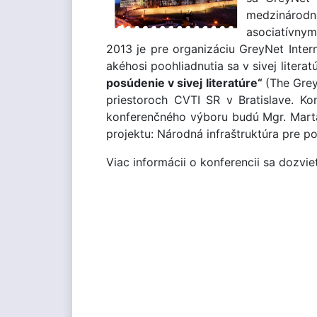
medzinárodne
asociatívnym
2013 je pre organizáciu GreyNet Inte
akéhosi poohliadnutia sa v sivej liter
posúdenie v sivej literatúre“
(The Grey
priestoroch CVTI SR v Bratislave. K
konferenčného výboru budú Mgr. Mart
projektu: Národná infraštruktúra pre p
Viac informácii o konferencii sa dozvie