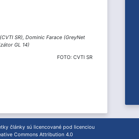
 (CVTI SR), Dominic Farace (GreyNet
izátor GL 14)
FOTO: CVTI SR
tky články sú licencované pod licenciou
ative Commons Attribution 4.0