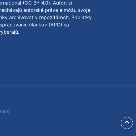
ernational (CC BY 4.0)
. Autori si
nechávajú autorské práva a môžu svoje
nky archivovať v repozitároch. Poplatky
spracovanie článkov (APC) sa
yberajú.
anie)