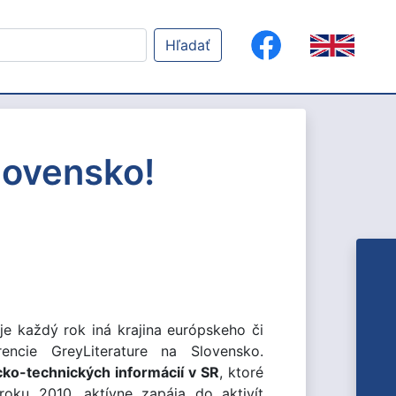
Hľadať
lovensko!
je každý rok iná krajina európskeho či
encie GreyLiterature na Slovensko.
o-technických informácií v SR
, ktoré
roku 2010, aktívne zapája do aktivít