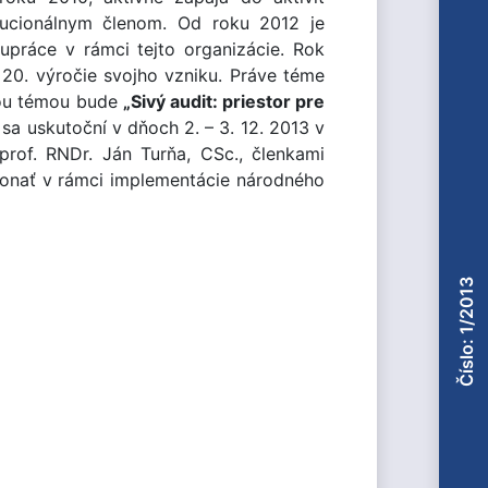
titucionálnym členom. Od roku 2012 je
upráce v rámci tejto organizácie. Rok
20. výročie svojho vzniku. Práve téme
dnou témou bude
„Sivý audit: priestor pre
 sa uskutoční v dňoch 2. – 3. 12. 2013 v
rof. RNDr. Ján Turňa, CSc., členkami
onať v rámci implementácie národného
Číslo: 1/2013