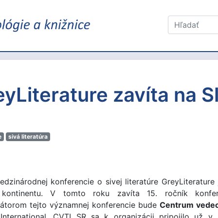
yLiterature zavíta na S
e
sivá literatúra
inárodnej konferencie o sivej literatúre GreyLiterature 
kontinentu. V tomto roku zavíta 15. ročník konfer
zátorom tejto významnej konferencie bude
Centrum vedeck
nternational. CVTI SR sa k organizácii pripojilo už v 