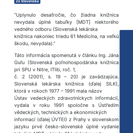
Zo Slovenska
”Uplynulo desaťročie, čo žiadna knižnica
nevydala úplné tabuľky [MDT] niektorého
vedného odboru (Slovenská lekárska
knižnica nakoniec triedu 61 Medicína, na veľkú
škodu, nevydala).”
Táto informácia spomenutá v článku Ing. Jána
Guľu (Slovenská poľnohospodárska knižnica
pri SPU v Nitre, ITlib, roč. 1,
č. 2 (2001), s. 19 – 20) je zavádzajúca.
Slovenská lekárska knižnica (ďalej SlLK),
ktorá v rokoch 1977 – 1991 mala názov
Ústav vedeckých zdravotníckych informácií,
vydala v roku 1991 spoločne s Ústředím
vědeckých, technických a ekonomických
informací (ďalej ÚVTEI) z Prahy v slovenskom
jazyku prvé česko-slovenské úplné vydanie