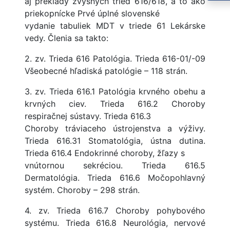
aj preklady zvyšných tried 616/618, a to ako
priekopnícke Prvé úplné slovenské
vydanie tabuliek MDT v triede 61 Lekárske
vedy. Členia sa takto:
2. zv. Trieda 616 Patológia. Trieda 616-01/-09
Všeobecné hľadiská patológie – 118 strán.
3. zv. Trieda 616.1 Patológia krvného obehu a
krvných ciev. Trieda 616.2 Choroby
respiračnej sústavy. Trieda 616.3
Choroby tráviaceho ústrojenstva a výživy.
Trieda 616.31 Stomatológia, ústna dutina.
Trieda 616.4 Endokrinné choroby, žľazy s
vnútornou sekréciou. Trieda 616.5
Dermatológia. Trieda 616.6 Močopohlavný
systém. Choroby – 298 strán.
4. zv. Trieda 616.7 Choroby pohybového
systému. Trieda 616.8 Neurológia, nervové