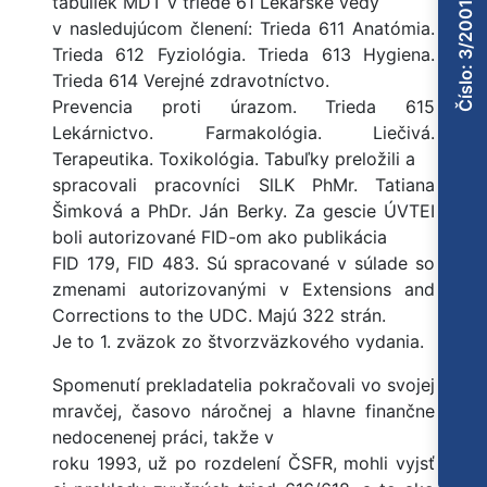
tabuliek MDT v triede 61 Lekárske vedy
Číslo: 3/2001
v nasledujúcom členení: Trieda 611 Anatómia.
Trieda 612 Fyziológia. Trieda 613 Hygiena.
Trieda 614 Verejné zdravotníctvo.
Prevencia proti úrazom. Trieda 615
Lekárnictvo. Farmakológia. Liečivá.
Terapeutika. Toxikológia. Tabuľky preložili a
spracovali pracovníci SlLK PhMr. Tatiana
Šimková a PhDr. Ján Berky. Za gescie ÚVTEI
boli autorizované FID-om ako publikácia
FID 179, FID 483. Sú spracované v súlade so
zmenami autorizovanými v Extensions and
Corrections to the UDC. Majú 322 strán.
Je to 1. zväzok zo štvorzväzkového vydania.
Spomenutí prekladatelia pokračovali vo svojej
mravčej, časovo náročnej a hlavne finančne
nedocenenej práci, takže v
roku 1993, už po rozdelení ČSFR, mohli vyjsť