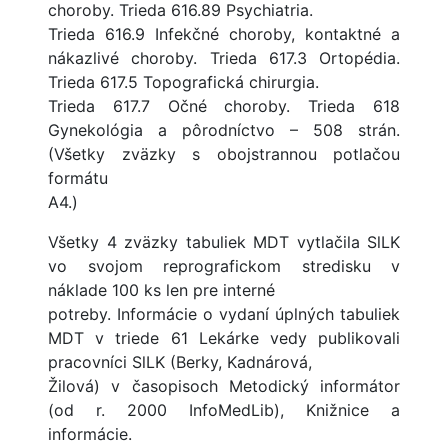
choroby. Trieda 616.89 Psychiatria.
Trieda 616.9 Infekčné choroby, kontaktné a
nákazlivé choroby. Trieda 617.3 Ortopédia.
Trieda 617.5 Topografická chirurgia.
Trieda 617.7 Očné choroby. Trieda 618
Gynekológia a pôrodníctvo – 508 strán.
(Všetky zväzky s obojstrannou potlačou
formátu
A4.)
Všetky 4 zväzky tabuliek MDT vytlačila SlLK
vo svojom reprografickom stredisku v
náklade 100 ks len pre interné
potreby. Informácie o vydaní úplných tabuliek
MDT v triede 61 Lekárke vedy publikovali
pracovníci SlLK (Berky, Kadnárová,
Žilová) v časopisoch Metodický informátor
(od r. 2000 InfoMedLib), Knižnice a
informácie.