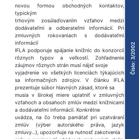
novou formou obchodných kontaktov,
typickým
trhovým zosúlaďovaním vzťahov medzi
dodávateľmi a odberateľmi informácií. Pri
zmluvných rokovaniach s dodávateľmi
informácií
Číslo: 3/2002
IFLA podporuje spájanie knižníc do konzorcií
rôznych typov a veľkostí. Zohľadnenie
záujmov rôznych strán musí nájsť svoje
vyjadrenie vo všetkých licenciách týkajúcich
sa informačných zdrojov. V článku IFLA
prezentuje súbor hlavných zásad, ktoré sa
musia v širokej miere uplatniť v zmluvných
vzťahoch a obsahoch zmlúv medzi knižnicami
a dodávateľmi informácií. Konkrétne
uvádza, na čo treba pamätať pri uzatváraní
zmlúv (výber autorského práva, jazyk
zmluvy…), upozorňuje na nutnosť zakotvenia