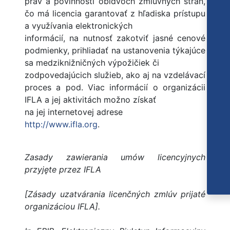
práv a povinností obidvoch zmluvných strán,
čo má licencia garantovať z hľadiska prístupu
a využívania elektronických
informácií, na nutnosť zakotviť jasné cenové
podmienky, prihliadať na ustanovenia týkajúce
sa medziknižničných výpožičiek či
zodpovedajúcich služieb, ako aj na vzdelávací
proces a pod. Viac informácií o organizácii
IFLA a jej aktivitách možno získať
na jej internetovej adrese
http://www.ifla.org
.
Zasady zawierania umów licencyjnych
przyjęte przez IFLA
[Zásady uzatvárania licenčných zmlúv prijaté
organizáciou IFLA].