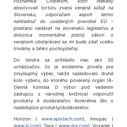
Poznámka: Čitateľom, ktorí niekedy
absolvovali tortúru zvanú verejná súťaž na
Slovensku, odporúčam aspoň letmo
nahliadnuť do uvedených pravidiel EÚ –
prestanú nadávať na slovenskú legislatívu a
dokonca momentálne platný zákon o
verejnom obstarávaní sa im bude zdať vcelku
triviálny a ľahko pochopiteľný.
Do tendra sa prihlásilo viac ako 30
uchádzačov, čo je evidentne priveľa pre
zmysluplný výber, takže nasledovalo druhé
kolo výberu, do ktorého poverený orgán (6-
členná komisia či výbor pod vedením
zástupcu z národnej knižnice) odporučil
produkty 4 dodávateľov. Konkrétne išlo o
nasledujúce produkty/dodávateľov:
Horizon (
www.epixtech.com
), Innopac (
www.iii.com
), Taos (
www.dra.com
), Voyager (