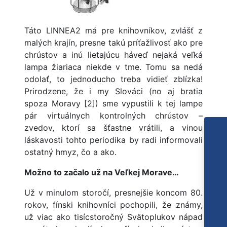
Táto LINNEA2 má pre knihovníkov, zvlášť z
malých krajín, presne takú príťažlivosť ako pre
chrústov a inú lietajúcu háveď nejaká veľká
lampa žiariaca niekde v tme. Tomu sa nedá
odolať, to jednoducho treba vidieť zblízka!
Prirodzene, že i my Slováci (no aj bratia
spoza Moravy [2]) sme vypustili k tej lampe
pár virtuálnych kontrolných chrústov –
zvedov, ktorí sa šťastne vrátili, a vinou
láskavosti tohto periodika by radi informovali
ostatný hmyz, čo a ako.
Možno to začalo už na Veľkej Morave…
Už v minulom storočí, presnejšie koncom 80.
rokov, fínski knihovníci pochopili, že známy,
už viac ako tisícstoročný Svätoplukov nápad