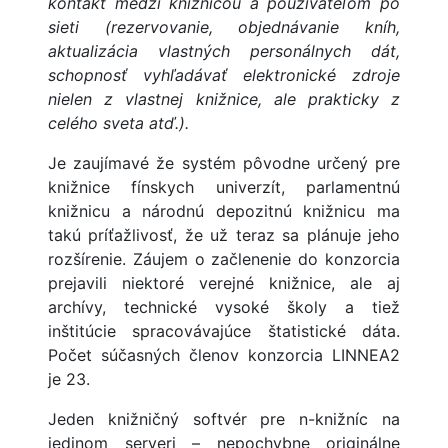
kontakt medzi knižnicou a používateľom po
sieti (rezervovanie, objednávanie kníh,
aktualizácia vlastných personálnych dát,
schopnosť vyhľadávať elektronické zdroje
nielen z vlastnej knižnice, ale prakticky z
celého sveta atď.).
Je zaujímavé že systém pôvodne určený pre
knižnice fínskych univerzít, parlamentnú
knižnicu a národnú depozitnú knižnicu ma
takú príťažlivosť, že už teraz sa plánuje jeho
rozšírenie. Záujem o začlenenie do konzorcia
prejavili niektoré verejné knižnice, ale aj
archívy, technické vysoké školy a tiež
inštitúcie spracovávajúce štatistické dáta.
Počet súčasných členov konzorcia LINNEA2
je 23.
Jeden knižničný softvér pre n-knižníc na
jedinom serveri – nepochybne originálne