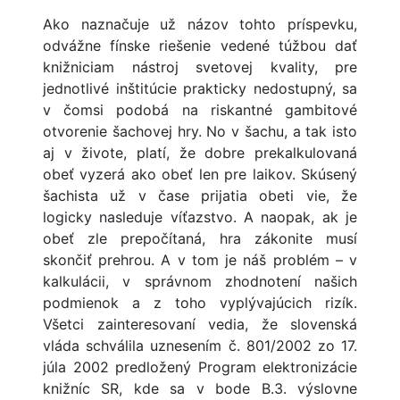
Ako naznačuje už názov tohto príspevku,
odvážne fínske riešenie vedené túžbou dať
knižniciam nástroj svetovej kvality, pre
jednotlivé inštitúcie prakticky nedostupný, sa
v čomsi podobá na riskantné gambitové
otvorenie šachovej hry. No v šachu, a tak isto
aj v živote, platí, že dobre prekalkulovaná
obeť vyzerá ako obeť len pre laikov. Skúsený
šachista už v čase prijatia obeti vie, že
logicky nasleduje víťazstvo. A naopak, ak je
obeť zle prepočítaná, hra zákonite musí
skončiť prehrou. A v tom je náš problém – v
kalkulácii, v správnom zhodnotení našich
podmienok a z toho vyplývajúcich rizík.
Všetci zainteresovaní vedia, že slovenská
vláda schválila uznesením č. 801/2002 zo 17.
júla 2002 predložený Program elektronizácie
knižníc SR, kde sa v bode B.3. výslovne