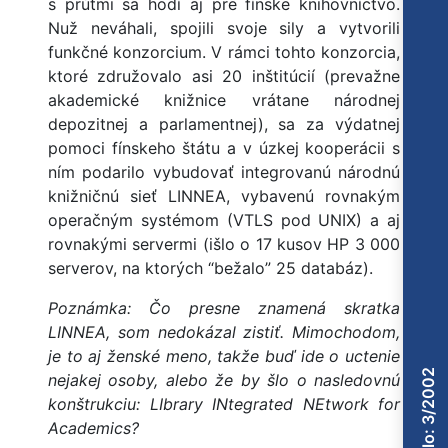
s prútmi sa hodí aj pre fínske knihovníctvo.
Nuž neváhali, spojili svoje sily a vytvorili
funkčné konzorcium. V rámci tohto konzorcia,
ktoré združovalo asi 20 inštitúcií (prevažne
akademické knižnice vrátane národnej
depozitnej a parlamentnej), sa za výdatnej
pomoci fínskeho štátu a v úzkej kooperácii s
ním podarilo vybudovať integrovanú národnú
knižničnú sieť LINNEA, vybavenú rovnakým
operačným systémom (VTLS pod UNIX) a aj
rovnakými servermi (išlo o 17 kusov HP 3 000
serverov, na ktorých “bežalo” 25 databáz).
Poznámka: Čo presne znamená skratka
LINNEA, som nedokázal zistiť. Mimochodom,
je to aj ženské meno, takže buď ide o uctenie
Číslo: 3/2002
nejakej osoby, alebo že by šlo o nasledovnú
konštrukciu: LIbrary INtegrated NEtwork for
Academics?