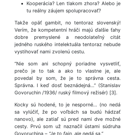
Kooperácia? Len tlakom zhora? Alebo je
tu reálny záujem spolupracovať?
Takže opäť gambit, no tentoraz slovenský!
Verím, že kompetentní hráči majú ďalšie ťahy
dobre premyslené a neodolateľný citát
jedného ruského intelektuála tentoraz nebude
vystihovať nami zvolenú cestu.
“Nie som ani schopný poriadne vysvetliť,
prečo je to tak a ako to vlastne je, ale
povedal by som, že je to správna cesta.
Správna. I keď dosť beznádejná…” (Stanislav
Govoruchin /1936/ ruský filmový režisér) [3].
Kocky sú hodené, to je nesporné… (no nedá
sa vylúčiť, že po voľbách sa budú hádzať
nanovo), ale zatiaľ sú pred nami dve možné
cesty. Prvú som už naznačil ústami súdruha
Govoruchina –
“Je to fajn, ale nedá sa.”