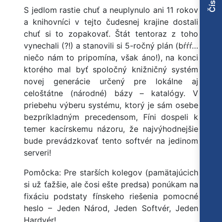
S jedlom rastie chuť a neuplynulo ani 11 rokov
a knihovníci v tejto čudesnej krajine dostali
chuť si to zopakovať. Štát tentoraz z toho
vynechali (?!) a stanovili si 5-ročný plán (bŕŕŕ…
niečo nám to pripomína, však áno!), na konci
ktorého mal byť spoločný knižničný systém
novej generácie určený pre lokálne aj
celoštátne (národné) bázy – katalógy. V
priebehu výberu systému, ktorý je sám osebe
bezpríkladným precedensom, Fíni dospeli k
temer kacírskemu názoru, že najvýhodnejšie
bude prevádzkovať tento softvér na jedinom
serveri!
Pomôcka: Pre starších kolegov (pamätajúcich
si už ťažšie, ale čosi ešte predsa) ponúkam na
fixáciu podstaty fínskeho riešenia pomocné
heslo – Jeden Národ, Jeden Softvér, Jeden
Hardvér!