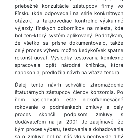
priebežné konzultácie zástupcov firmy vo
Fínsku (kde odpovedali na série konkrétnych
otázok) a takpovediac kontrolno-výskumné
výjazdy fínskych odborníkov na miesta, kde
bol ten-ktorý systém aplikovaný. Podotýkam,
že všetko sa prísne dokumentovalo, takže
celý proces výberu možno kedykoľvek spätne
rekonštruovať. Výsledky testovania komlexne
spracovala opäť národná knižnica, ktorá
napokon aj predložila návrh na víťaza tendra.
Ďalej tento návrh schválilo zhromaždenie
štatutárnych zástupcov členov konzorcia. Po
ňom nasledovalo ešte niekoľkomesačné
rokovanie o podmienkach zmluvy a celý
proces skončil podpisom zmluvy s
dodávateľom na jar 2001. Je zaujímavé, že
kým proces výberu, testovania a dohadovania
sa o zmluve bol na náš vkus neobvykle dlhý