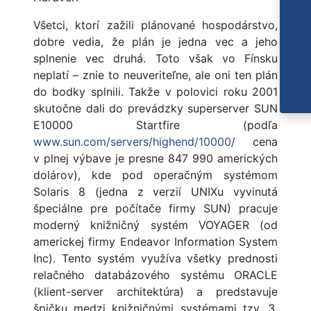
Všetci, ktorí zažili plánované hospodárstvo,
dobre vedia, že plán je jedna vec a jeho
splnenie vec druhá. Toto však vo Fínsku
neplatí – znie to neuveriteľne, ale oni ten plán
do bodky splnili. Takže v polovici roku 2001
skutočne dali do prevádzky superserver SUN
E10000 Startfire (podľa
www.sun.com/servers/highend/10000/
cena
v plnej výbave je presne 847 990 amerických
dolárov), kde pod operačným systémom
Solaris 8 (jedna z verzií UNIXu vyvinutá
špeciálne pre počítače firmy SUN) pracuje
moderný knižničný systém VOYAGER (od
americkej firmy Endeavor Information System
Inc). Tento systém využíva všetky prednosti
relačného databázového systému ORACLE
(klient-server architektúra) a predstavuje
špičku medzi knižničnými systémami tzv. 3.