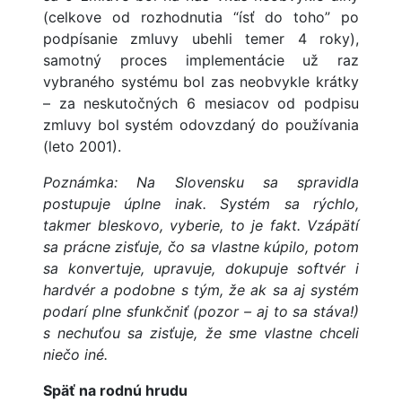
(celkove od rozhodnutia “ísť do toho” po
podpísanie zmluvy ubehli temer 4 roky),
samotný proces implementácie už raz
vybraného systému bol zas neobvykle krátky
– za neskutočných 6 mesiacov od podpisu
zmluvy bol systém odovzdaný do používania
(leto 2001).
Poznámka: Na Slovensku sa spravidla
postupuje úplne inak. Systém sa rýchlo,
takmer bleskovo, vyberie, to je fakt. Vzápätí
sa prácne zisťuje, čo sa vlastne kúpilo, potom
sa konvertuje, upravuje, dokupuje softvér i
hardvér a podobne s tým, že ak sa aj systém
podarí plne sfunkčniť (pozor – aj to sa stáva!)
s nechuťou sa zisťuje, že sme vlastne chceli
niečo iné.
Späť na rodnú hrudu