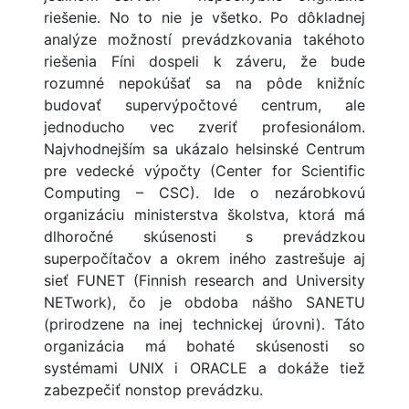
riešenie. No to nie je všetko. Po dôkladnej
analýze možností prevádzkovania takéhoto
riešenia Fíni dospeli k záveru, že bude
rozumné nepokúšať sa na pôde knižníc
budovať supervýpočtové centrum, ale
jednoducho vec zveriť profesionálom.
Najvhodnejším sa ukázalo helsinské Centrum
pre vedecké výpočty (Center for Scientific
Computing – CSC). Ide o nezárobkovú
organizáciu ministerstva školstva, ktorá má
dlhoročné skúsenosti s prevádzkou
superpočítačov a okrem iného zastrešuje aj
sieť FUNET (Finnish research and University
NETwork), čo je obdoba nášho SANETU
(prirodzene na inej technickej úrovni). Táto
organizácia má bohaté skúsenosti so
systémami UNIX i ORACLE a dokáže tiež
zabezpečiť nonstop prevádzku.