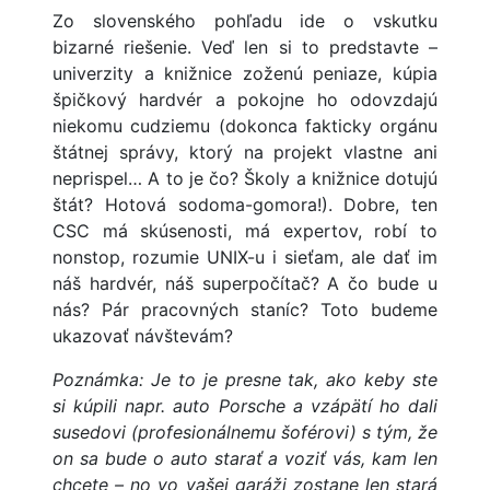
Zo slovenského pohľadu ide o vskutku
bizarné riešenie. Veď len si to predstavte –
univerzity a knižnice zoženú peniaze, kúpia
špičkový hardvér a pokojne ho odovzdajú
niekomu cudziemu (dokonca fakticky orgánu
štátnej správy, ktorý na projekt vlastne ani
neprispel… A to je čo? Školy a knižnice dotujú
štát? Hotová sodoma-gomora!). Dobre, ten
CSC má skúsenosti, má expertov, robí to
nonstop, rozumie UNIX-u i sieťam, ale dať im
náš hardvér, náš superpočítač? A čo bude u
nás? Pár pracovných staníc? Toto budeme
ukazovať návštevám?
Poznámka: Je to je presne tak, ako keby ste
si kúpili napr. auto Porsche a vzápätí ho dali
susedovi (profesionálnemu šoférovi) s tým, že
on sa bude o auto starať a voziť vás, kam len
chcete – no vo vašej garáži zostane len stará