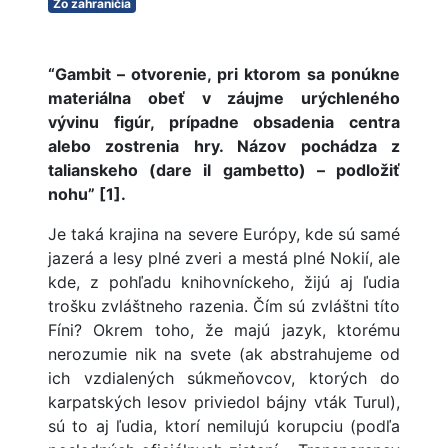
Zo zahraničia
“Gambit – otvorenie, pri ktorom sa ponúkne
materiálna obeť v záujme urýchleného
vývinu figúr, prípadne obsadenia centra
alebo zostrenia hry. Názov pochádza z
talianskeho (dare il gambetto) – podložiť
nohu” [1].
Je taká krajina na severe Európy, kde sú samé
jazerá a lesy plné zveri a mestá plné Nokií, ale
kde, z pohľadu knihovníckeho, žijú aj ľudia
trošku zvláštneho razenia. Čím sú zvláštni títo
Fíni? Okrem toho, že majú jazyk, ktorému
nerozumie nik na svete (ak abstrahujeme od
ich vzdialených súkmeňovcov, ktorých do
karpatských lesov priviedol bájny vták Turul),
sú to aj ľudia, ktorí nemilujú korupciu (podľa