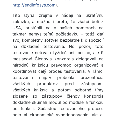
http://endinfosys.com
).
Títo štyria, zrejme v nádeji na lukratívnu
zákazku, a možno i preto, že všetci boli z
USA, pristúpili na v našich pomeroch na
takmer nemysliteľnú požiadavku – totiž dať
svoj kompletný softvér bezplatne k dispozícií
na dôkladné testovanie. No pozor, toto
testovanie netrvalo týždeň ani mesiac, ale 9
mesiacov! Členovia konzorcia delegovali na
národnú knižnicu právomoc organizovať a
koordinovať celý proces testovania. V rámci
testovania najprv prebehla prezentácia
všetkých produktov pred zástupcami
všetkých knižníc a potom odborné tímy
zložené zo zástupcov členov konzorcia
dôkladne skúmali modul po module a funkciu
po funkcii. Súčasťou testovacieho procesu
bolo aj ekonomické vyhodnocovanie, ale aj