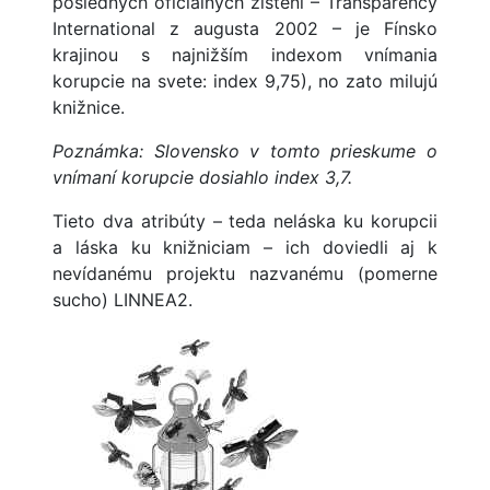
posledných oficiálnych zistení – Transparency
International z augusta 2002 – je Fínsko
krajinou s najnižším indexom vnímania
korupcie na svete: index 9,75), no zato milujú
knižnice.
Poznámka: Slovensko v tomto prieskume o
vnímaní korupcie dosiahlo index 3,7.
Tieto dva atribúty – teda neláska ku korupcii
a láska ku knižniciam – ich doviedli aj k
nevídanému projektu nazvanému (pomerne
sucho) LINNEA2.