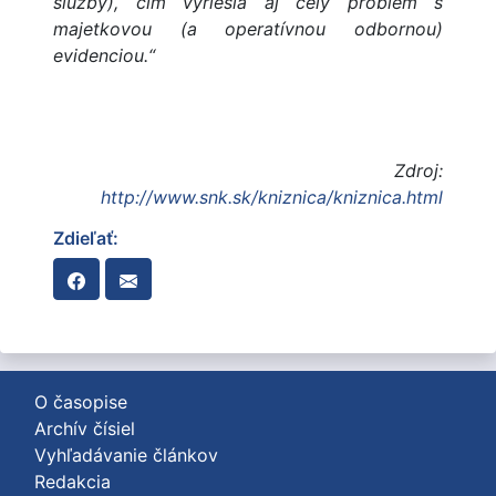
služby), čím vyriešia aj celý problém s
majetkovou (a operatívnou odbornou)
evidenciou.“
Zdroj:
http://www.snk.sk/kniznica/kniznica.html
Zdieľať:
O časopise
Archív čísiel
Vyhľadávanie článkov
Redakcia