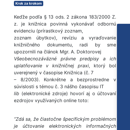
Krok za krokom
Keďže podľa § 13 ods. 2 zákona 183/2000 Z.
z. je knižnica povinná vykonávať odbornú
evidenciu (prírastkový zoznam,
zoznam úbytkov), revíziu a vyraďovanie
knižničného dokumentu, radi by sme
upozornili na článok Mgr. A. Doktorovej
Všeobecnozáväzné právne predpisy a ich
uplatňovanie v knižničnej praxi
, ktorý bol
uverejnený v časopise Knižnica (č. 7
– 8/2003). Konkrétne a bezprostredne v
súvislosti s témou č. 3 nášho časopisu IT
lib
(elektronické zdroje) hovorí aj o účtovaní
ezdrojov využívaných online toto:
“Zdá sa, že čiastočne špecifickým problémom
je účtovanie elektronických informačných