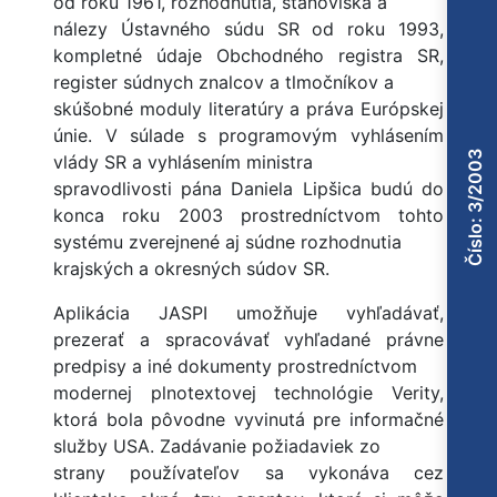
od roku 1961, rozhodnutia, stanoviská a
nálezy Ústavného súdu SR od roku 1993,
kompletné údaje Obchodného registra SR,
register súdnych znalcov a tlmočníkov a
skúšobné moduly literatúry a práva Európskej
únie. V súlade s programovým vyhlásením
Číslo: 3/2003
vlády SR a vyhlásením ministra
spravodlivosti pána Daniela Lipšica budú do
konca roku 2003 prostredníctvom tohto
systému zverejnené aj súdne rozhodnutia
krajských a okresných súdov SR.
Aplikácia JASPI umožňuje vyhľadávať,
prezerať a spracovávať vyhľadané právne
predpisy a iné dokumenty prostredníctvom
modernej plnotextovej technológie Verity,
ktorá bola pôvodne vyvinutá pre informačné
služby USA. Zadávanie požiadaviek zo
strany používateľov sa vykonáva cez