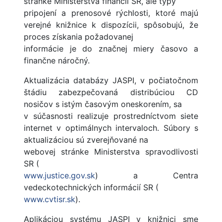
stránke Ministerstva financií SR, ale typy
pripojení a prenosové rýchlosti, ktoré majú
verejné knižnice k dispozícii, spôsobujú, že
proces získania požadovanej
informácie je do značnej miery časovo a
finančne náročný.
Aktualizácia databázy JASPI, v počiatočnom
štádiu zabezpečovaná distribúciou CD
nosičov s istým časovým oneskorením, sa
v súčasnosti realizuje prostredníctvom siete
internet v optimálnych intervaloch. Súbory s
aktualizáciou sú zverejňované na
webovej stránke Ministerstva spravodlivosti
SR (
www.justice.gov.sk
) a Centra
vedeckotechnických informácií SR (
www.cvtisr.sk
).
Aplikáciou systému JASPI v knižnici sme