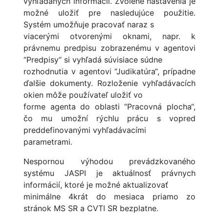
vyhľadaných informácií. Zvolené nastavenia je
možné uložiť pre nasledujúce použitie.
Systém umožňuje pracovať naraz s
viacerými otvorenými oknami, napr. k
právnemu predpisu zobrazenému v agentovi
“Predpisy“ si vyhľadá súvisiace súdne
rozhodnutia v agentovi “Judikatúra“, prípadne
ďalšie dokumenty. Rozloženie vyhľadávacích
okien môže používateľ uložiť vo
forme agenta do oblasti “Pracovná plocha“,
čo mu umožní rýchlu prácu s vopred
preddefinovanými vyhľadávacími
parametrami.
Nespornou výhodou prevádzkovaného
systému JASPI je aktuálnosť právnych
informácií, ktoré je možné aktualizovať
minimálne 4krát do mesiaca priamo zo
stránok MS SR a CVTI SR bezplatne.