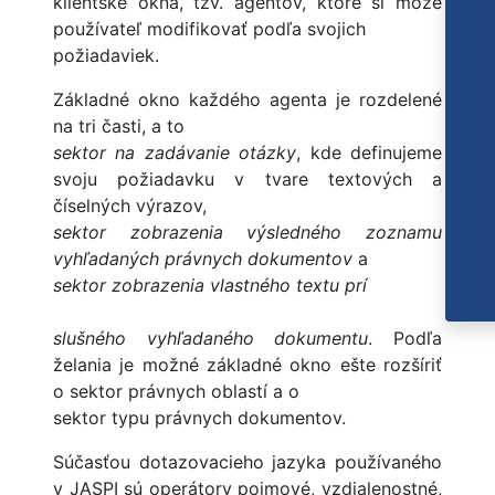
klientske okná, tzv. agentov, ktoré si môže
používateľ modifikovať podľa svojich
požiadaviek.
Základné okno každého agenta je rozdelené
na tri časti, a to
sektor na zadávanie otázky
, kde definujeme
svoju požiadavku v tvare textových a
číselných výrazov,
sektor zobrazenia výsledného zoznamu
vyhľadaných právnych dokumentov
a
sektor zobrazenia vlastného textu prí
slušného vyhľadaného dokumentu
. Podľa
želania je možné základné okno ešte rozšíriť
o sektor právnych oblastí a o
sektor typu právnych dokumentov.
Súčasťou dotazovacieho jazyka používaného
v JASPI sú operátory pojmové, vzdialenostné,