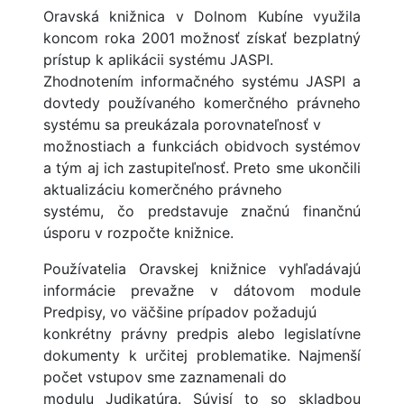
Oravská knižnica v Dolnom Kubíne využila
koncom roka 2001 možnosť získať bezplatný
prístup k aplikácii systému JASPI.
Zhodnotením informačného systému JASPI a
dovtedy používaného komerčného právneho
systému sa preukázala porovnateľnosť v
možnostiach a funkciách obidvoch systémov
a tým aj ich zastupiteľnosť. Preto sme ukončili
aktualizáciu komerčného právneho
systému, čo predstavuje značnú finančnú
úsporu v rozpočte knižnice.
Používatelia Oravskej knižnice vyhľadávajú
informácie prevažne v dátovom module
Predpisy, vo väčšine prípadov požadujú
konkrétny právny predpis alebo legislatívne
dokumenty k určitej problematike. Najmenší
počet vstupov sme zaznamenali do
modulu Judikatúra. Súvisí to so skladbou