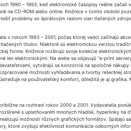
koch 1990 – 1993, keď elektronické časopisy reálne začali 
vané na CD-ROM alebo online. Knižnice v tomto období poze
iešiť problémy so špirálovým rastom cien tlačených zdrojo
ala v rokoch 1993 – 2001, počas ktorej vedci začínajú akce
lačených titulov. Niektoré sú elektronickou verziou tradičn
kej forme. Knižnice rozširujú svoje kolekcie elektronických
é len elektronickými. Na webe sa objavujú “e-print server
davateľstvami, vytvárajú sa konzorciá na spoločné nákupy 
zpracované možnosti vyhľadávania a tvorby rešeršnej strat
streďuje na používateľský komfort, dôležitá je aj grafika. 
ribližne na rozhraní rokov 2000 a 2001. Vydavatelia ponúka
 rozšírené s uplatňovaním mnohých hľadísk, hyperlinky na ď
realizujú možnosti rôznych grafických formátov. Spájajú sa
tory, ktoré zvyšujú efektívnosť komunikácie odborných info