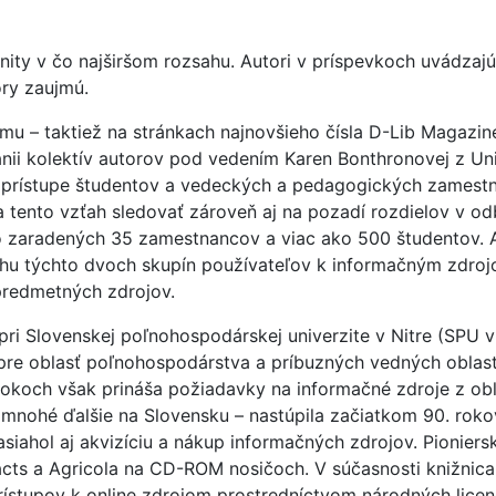
ity v čo najširšom rozsahu. Autori v príspevkoch uvádzaj
ory zaujmú.
u – taktiež na stránkach najnovšieho čísla D-Lib Magazine
ánii kolektív autorov pod vedením Karen Bonthronovej z Uni
v prístupe študentov a vedeckých a pedagogických zamestn
ento vzťah sledovať zároveň aj na pozadí rozdielov v odbo
zaradených 35 zamestnancov a viac ako 500 študentov. Au
ťahu týchto dvoch skupín používateľov k informačným zdro
 predmetných zdrojov.
ri Slovenskej poľnohospodárskej univerzite v Nitre (SPU v 
re oblasť poľnohospodárstva a príbuzných vedných oblastí.
okoch však prináša požiadavky na informačné zdroje z obla
mnohé ďalšie na Slovensku – nastúpila začiatkom 90. rokov
zasiahol aj akvizíciu a nákup informačných zdrojov. Pionie
cts a Agricola na CD-ROM nosičoch. V súčasnosti knižni
ístupov k online zdrojom prostredníctvom národných licen