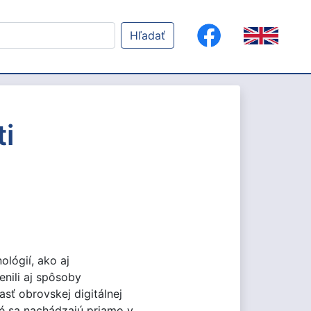
Hľadať
ti
lógií, ako aj
enili aj spôsoby
sť obrovskej digitálnej
ré sa nachádzajú priamo v