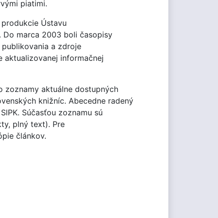
vými piatimi.
z produkcie Ústavu
y. Do marca 2003 boli časopisy
 publikovania a zdroje
 aktualizovanej informačnej
bo zoznamy aktuálne dostupných
ovenských knižníc. Abecedne radený
j SlPK. Súčasťou zoznamu sú
ty, plný text). Pre
ópie článkov.