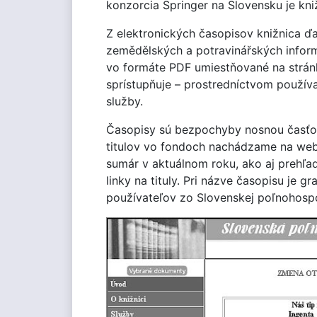
konzorcia Springer na Slovensku je kni
Z elektronických časopisov knižnica ď
zemědělských a potravinářských inform
vo formáte PDF umiestňované na stránk
sprístupňuje – prostredníctvom použív
služby.
Časopisy sú bezpochyby nosnou časťo
titulov vo fondoch nachádzame na we
sumár v aktuálnom roku, ako aj prehľa
linky na tituly. Pri názve časopisu je gr
používateľov zo Slovenskej poľnohospod