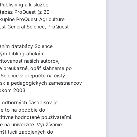
Publishing a k službe
databáz ProQuest (z 20
skupine ProQuest Agriculture
est General Science, ProQuest
raním databázy Science
ným bibliografickým
citovanosť našich autorov,
ne preukazné, opäť siahneme po
 Science v prepočte na čistý
vísk a pedagogických zamestnancov
 rokom 2003.
 odborných časopisov je
 je to na obdobie do
itívne hodnotené používateľmi.
 na univerzite. Využívanie
štitúcií zapojených do