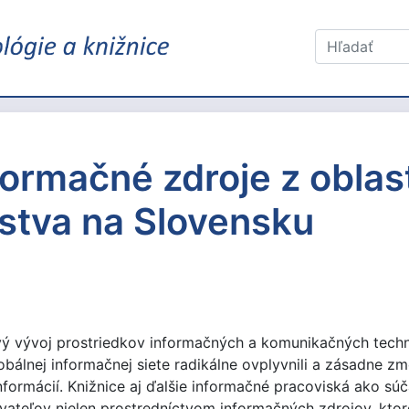
formačné zdroje z oblas
stva na Slovensku
vý vývoj prostriedkov informačných a komunikačných techno
obálnej informačnej siete radikálne ovplyvnili a zásadne zm
rmácií. Knižnice aj ďalšie informačné pracoviská ako súča
ívateľov nielen prostredníctvom informačných zdrojov, kto