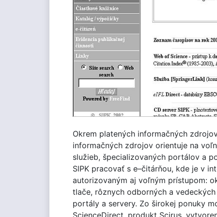
Okrem platených informačných zdrojov 
informačných zdrojov orientuje na voľ
služieb, špecializovaných portálov a 
SlPK pracovať s e–čitárňou, kde je v 
autorizovaným aj voľným prístupom: ok
tlače, rôznych odborných a vedeckých 
portály a servery. Zo širokej ponuky m
ScienceDirect, produkt Scirus, vytvore