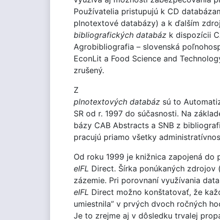
Používatelia pristupujú k CD databáza
plnotextové databázy) a k ďalším zdro
bibliografických databáz
k dispozícii C
Agrobibliografia – slovenská poľnohos
EconLit a Food Science and Technology
zrušený.
Z
plnotextových databáz
sú to Automatiz
SR od r. 1997 do súčasnosti. Na základ
bázy CAB Abstracts a SNB z bibliografi
pracujú priamo všetky administratívnos
Od roku 1999 je knižnica zapojená do 
eIFL
Direct. Šírka ponúkaných zdrojov (
zázemie. Pri porovnaní využívania data
eIFL
Direct možno konštatovať, že každ
umiestnila” v prvých dvoch ročných hodn
Je to zrejme aj v dôsledku trvalej pro