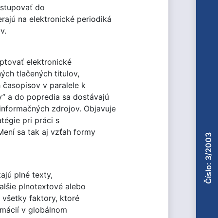
vstupovať do
rajú na elektronické periodiká
v.
ptovať elektronické
ých tlačených titulov,
 časopisov v paralele k
y” a do popredia sa dostávajú
informačných zdrojov. Objavuje
égie pri práci s
Mení sa tak aj vzťah formy
Číslo: 3/2003
jú plné texty,
alšie plnotextové alebo
 všetky faktory, ktoré
rmácií v globálnom