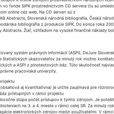
m vo fonde SlPK prostredníctvom CD servera (tu sú umiestn
jom online cez web. Na CD serveri sú z
AB Abstracts, Slovenská národná bibliografia, Česká národn
podárska bibliografia z produkcie SlPK. Do konca roka 20
 Abstracts. Žiaľ, vzhľadom na vysoké finančné náklady bol
ovaný systém právnych informácií (ASPI), DeJure Slovensk
e štatistických ukazovateľov za minulý rok možno konštato
ckých a ASPI z plnotextových báz. Túto skutočnosť najviac
právne pracoviská univerzity.
projektu
obsahová aj kvantitatívna) je určite zaujímavá pre rôznor
báz prístupných v rámci projektu
oročne stúpa počet prístupov k týmto zdrojom. Je potešite
oteniach na 3. a 4. mieste v rámci celej SR. Za minulý rok 
pagácie elektronických zdrojov medzi používateľmi. V rámc