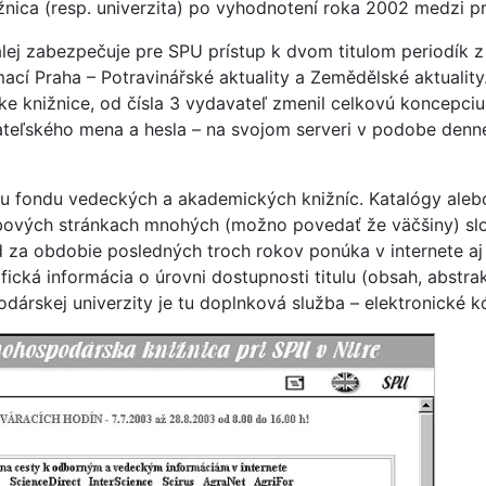
žnica (resp. univerzita) po vyhodnotení roka 2002 medzi pr
alej zabezpečuje pre SPU prístup k dvom titulom periodík 
ací Praha – Potravinářské aktuality a Zemědělské aktualit
e knižnice, od čísla 3 vydavateľ zmenil celkovú koncepciu
ateľského mena a hesla – na svojom serveri v podobe denne
u fondu vedeckých a akademických knižníc. Katalógy ale
bových stránkach mnohých (možno povedať že väčšiny) sl
d za obdobie posledných troch rokov ponúka v internete a
afická informácia o úrovni dostupnosti titulu (obsah, abstrak
árskej univerzity je tu doplnková služba – elektronické k