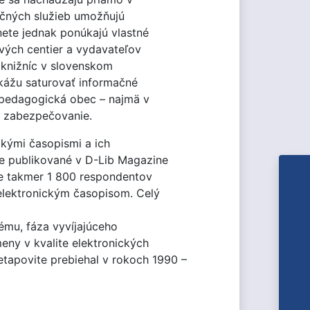
mačných služieb umožňujú
nete jednak ponúkajú vlastné
vých centier a vydavateľov
 knižníc v slovenskom
okážu saturovať informačné
-pedagogická obec – najmä v
h zabezpečovanie.
ckými časopismi a ich
e publikované v D-Lib Magazine
ine takmer 1 800 respondentov
elektronickým časopisom. Celý
ému, fáza vyvíjajúceho
ny v kvalite elektronických
apovite prebiehal v rokoch 1990 –