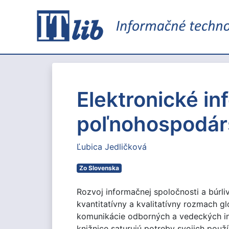
Elektronické in
poľnohospodár
Ľubica Jedličková
Zo Slovenska
Rozvoj informačnej spoločnosti a búrli
kvantitatívny a kvalitatívny rozmach gl
komunikácie odborných a vedeckých info
knižnice saturujú potreby svojich použ