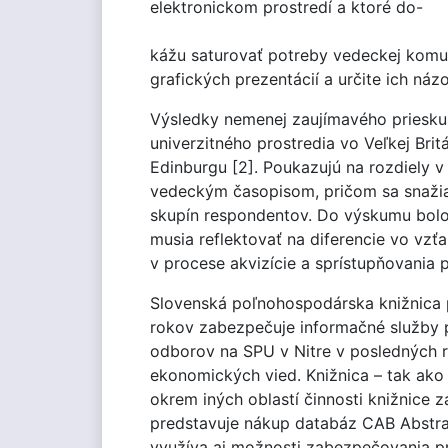
elektronickom prostredí a ktoré do-
kážu saturovať potreby vedeckej komun
grafických prezentácií a určite ich náz
Výsledky nemenej zaujímavého prieskum
univerzitného prostredia vo Veľkej Brit
Edinburgu [2]. Poukazujú na rozdiely 
vedeckým časopisom, pričom sa snažia t
skupín respondentov. Do výskumu bolo 
musia reflektovať na diferencie vo vz
v procese akvizície a sprístupňovania
Slovenská poľnohospodárska knižnica p
rokov zabezpečuje informačné služby p
odborov na SPU v Nitre v posledných r
ekonomických vied. Knižnica – tak ako 
okrem iných oblastí činnosti knižnice 
predstavuje nákup databáz CAB Abstra
využíva aj možnosti zabezpečovania pr