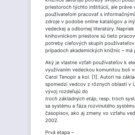
priestoroch týchto inštitúcií, ale prá
používateľom pracovať s informačnými z
zdroje v podobe online katalógov a in
vedeckej a odbornej literatúry. Naprie
knihovníckom priestore sú tieto praco
potreby cieľových skupín používateľov
prípadoch akademických knižníc – má 
Aký je vlastne vzťah používateľov k el
využívaním vedeckou komunitou boli v
Carol Tenopir a kol. [1]. Autori na z
spomedzi vedcov z rôznych oblastí v 
vývoj rozdeľujú do
troch základných etáp,
resp. troch sys
sa systému a fáza rozvinutého systému
časopisov, ako aj zmeny vo vzťahu ve
2002.
Prvá etapa –