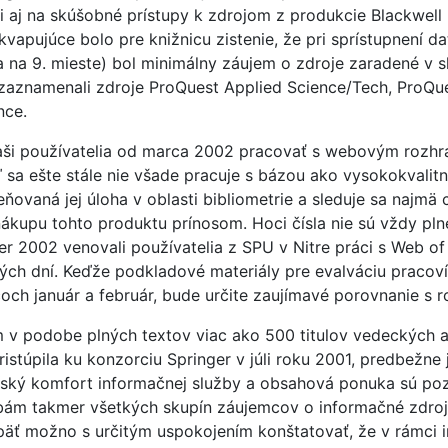
i aj na skúšobné prístupy k zdrojom z produkcie Blackwell 
kvapujúce bolo pre knižnicu zistenie, že pri sprístupnení 
ila na 9. mieste) bol minimálny záujem o zdroje zaradené v 
m zaznamenali zdroje ProQuest Applied Science/Tech, ProQu
nce.
naši používatelia od marca 2002 pracovať s webovým rozh
ď sa ešte stále nie všade pracuje s bázou ako vysokokvalit
ovaná jej úloha v oblasti bibliometrie a sleduje sa najmä 
 nákupu tohto produktu prínosom. Hoci čísla nie sú vždy pl
r 2002 venovali používatelia z SPU v Nitre práci s Web of
ých dní. Keďže podkladové materiály pre evalváciu praco
coch január a február, bude určite zaujímavé porovnanie s
v podobe plných textov viac ako 500 titulov vedeckých a
istúpila ku konzorciu Springer v júli roku 2001, predbežne
ľský komfort informačnej služby a obsahová ponuka sú poz
ám takmer všetkých skupín záujemcov o informačné zdroje
äť možno s určitým uspokojením konštatovať, že v rámci in