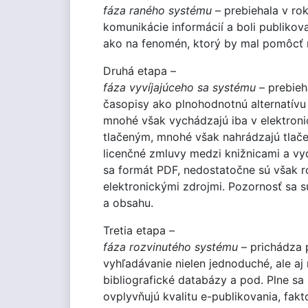
fáza raného systému
– prebiehala v ro
komunikácie informácií a boli publiko
ako na fenomén, ktorý by mal pomôcť r
Druhá etapa –
fáza vyvíjajúceho sa systému
– prebieh
časopisy ako plnohodnotnú alternatívu t
mnohé však vychádzajú iba v elektronic
tlačeným, mnohé však nahrádzajú tlačen
licenčné zmluvy medzi knižnicami a vy
sa formát PDF, nedostatočne sú však ro
elektronickými zdrojmi. Pozornosť sa sú
a obsahu.
Tretia etapa –
fáza rozvinutého systému
– prichádza p
vyhľadávanie nielen jednoduché, ale aj
bibliografické databázy a pod. Plne sa 
ovplyvňujú kvalitu e-publikovania, fak