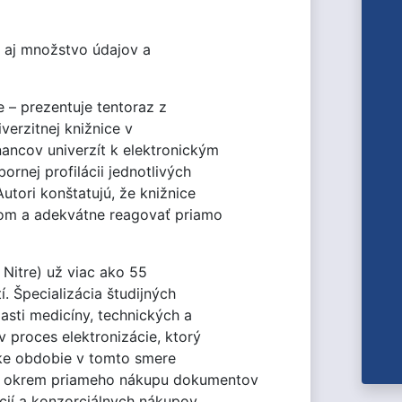
ú aj množstvo údajov a
 – prezentuje tentoraz z
verzitnej knižnice v
ancov univerzít k elektronickým
rnej profilácii jednotlivých
tori konštatujú, že knižnice
jom a adekvátne reagovať priamo
Nitre) už viac ako 55
 Špecializácia študijných
sti medicíny, technických a
 proces elektronizácie, ktorý
rske obdobie v tomto smere
ca okrem priameho nákupu dokumentov
cií a konzorciálnych nákupov.