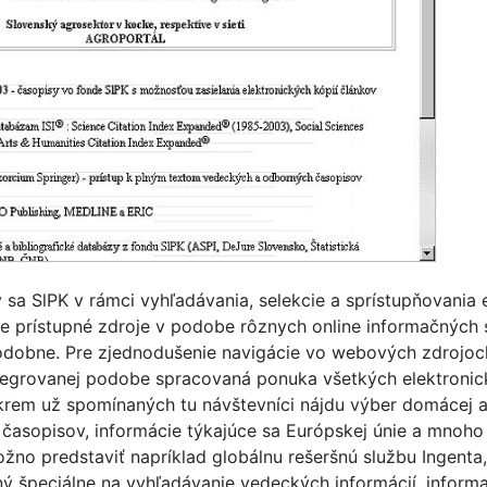
sa SlPK v rámci vyhľadávania, selekcie a sprístupňovania 
ne prístupné zdroje v podobe rôznych online informačných 
podobne. Pre zjednodušenie navigácie vo webových zdrojoch
integrovanej podobe spracovaná ponuka všetkých elektronic
rem už spomínaných tu návštevníci nájdu výber domácej a 
časopisov, informácie týkajúce sa Európskej únie a mnoho 
ožno predstaviť napríklad globálnu rešeršnú službu Ingenta
ný špeciálne na vyhľadávanie vedeckých informácií, inform