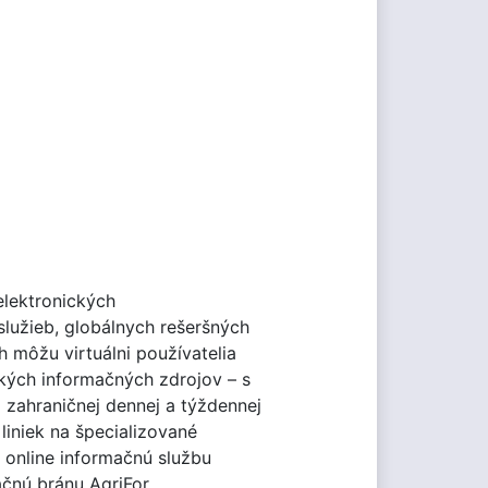
elektronických
služieb, globálnych rešeršných
 môžu virtuálni používatelia
kých informačných zdrojov – s
zahraničnej dennej a týždennej
liniek na špecializované
, online informačnú službu
ačnú bránu AgriFor,