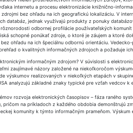
ve vďaka internetu a procesu elektronizácie knižnično-infor
drojmi bez ohľadu na ich geografickú lokalizáciu. V inter
ých databáz, jednak využívajú produkty z ponuky databázo
k rôznorodosti odbornej profilácie používateľských komunít
viská schopné ponúkať zdroje, o ktoré je záujem a ktoré d
 bez ohľadu na ich špeciálnu odbornú orientáciu. Vedecko
prehľad o kvalitných informačných zdrojoch a požaduje ic
ektronickým informačným zdrojom? V súvislosti s elektroni
eľmi zaujímavé názory založené na niekoľkoročom výskum
áklade výskumov realizovaných v niekoľkých etapách v skup
USA analyzujú základné znaky typické pre vzťah vedcov k 
témov rozvoja elektronických časopisov – fáza raného syst
, pričom na príkladoch z každého obdobia demonštrujú zme
deckej komunity k týmto informačným prameňom. Výskum et