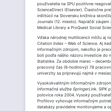
používatelia na SPU pozitívne reagoval
ScienceDirect (Elsevier). Čiastočne pre
inštitúcií na Slovensku knižnica skonč
Journals (12. miesto). Najväčší záuje
Medical Library a ProQuest Social Scie
Vďaka národnej multilicencii môžu aj 
Citation Index – Web of Science. Aj ke
informačným zdrojom, nakoľko je preceň
boli podľa nášho názoru investície do
štatistike. Za obdobie marec – decembe
pracovný čas (8-hodinový) 78 pracovn
univerzity sa pripravujú najmä v mesia
Vysokokvalitným informačným zdrojom 
informačná služba SpringerLink.
SlPK pr
polovice roka 2004. Vysoký používate
Profilovo vyhovuje informačným potreb
databázy pravidelne monitorujeme a op