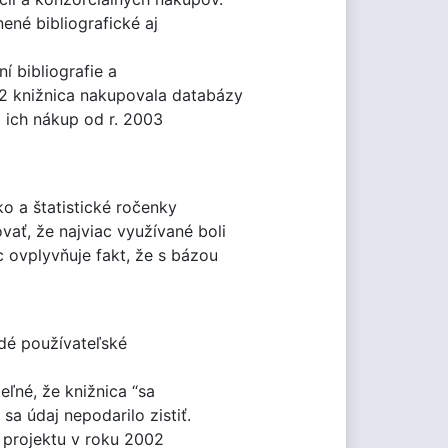
ené bibliografické aj
í bibliografie a
02 knižnica nakupovala databázy
 ich nákup od r. 2003
o a štatistické ročenky
vať, že najviac využívané boli
 ovplyvňuje fakt, že s bázou
odé používateľské
ľné, že knižnica “sa
sa údaj nepodarilo zistiť.
i projektu v roku 2002