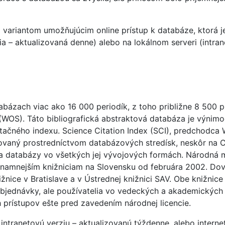
 variantom umožňujúcim online prístup k databáze, ktorá 
rzia – aktualizovaná denne) alebo na lokálnom serveri (intra
abázach viac ako 16 000 periodík, z toho približne 8 500 pr
WOS). Táto bibliografická abstraktová databáza je výnim
tačného indexu. Science Citation Index (SCI), predchodca
pňovaný prostredníctvom databázových stredísk, neskôr n
ja databázy vo všetkých jej vývojových formách. Národná m
namnejším knižniciam na Slovensku od februára 2002. Dovt
ižnice v Bratislave a v Ústrednej knižnici SAV. Obe knižnice 
objednávky, ale používatelia vo vedeckých a akademických 
prístupov ešte pred zavedením národnej licencie.
intranetovú verziu – aktualizovanú týždenne, alebo interne