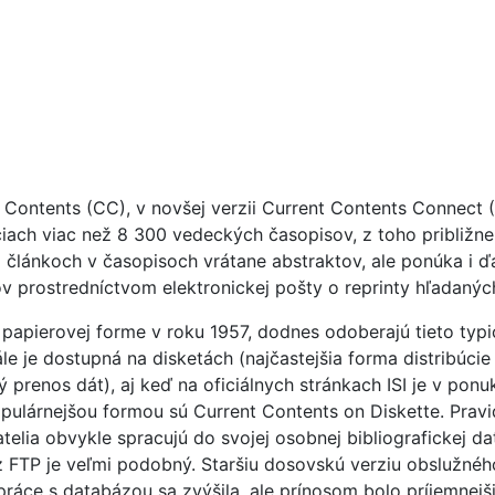
 Contents (CC), v novšej verzii Current Contents Connect 
iach viac než 8 300 vedeckých časopisov, z toho približn
o článkoch v časopisoch vrátane abstraktov, ale ponúka i ďa
 prostredníctvom elektronickej pošty o reprinty hľadanýc
 papierovej forme v roku 1957, dodnes odoberajú tieto typ
le je dostupná na disketách (najčastejšia forma distribúcie
renos dát), aj keď na oficiálnych stránkach ISI je v ponuk
populárnejšou formou sú Current Contents on Diskette. Pra
atelia obvykle spracujú do svojej osobnej bibliografickej 
z FTP je veľmi podobný. Staršiu dosovskú verziu obslužné
ráce s databázou sa zvýšila, ale prínosom bolo príjemnejš