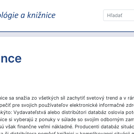
ince
e sa snažia zo všetkých síl zachytiť svetový trend a v rá
čiť pre svojich používateľov elektronické informačné zdro
akýto: Vydavateľstvá alebo distribútori databáz oslovia po
nice si vyberajú z ponuky v súlade so svojím odborným z
sú však finančne veľmi nákladné. Producenti databáz situá
 či distribútora pomôcť knižnici v komplikovanej situácii