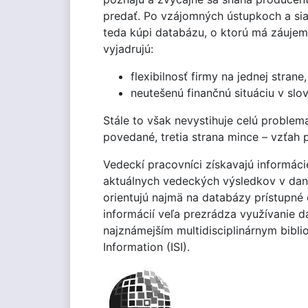
predať. Po vzájomných ústupkoch a sia
teda kúpi databázu, o ktorú má záujem
vyjadrujú:
flexibilnosť firmy na jednej strane,
neutešenú finančnú situáciu v sl
Stále to však nevystihuje celú problem
povedané, tretia strana mince – vzťah 
Vedeckí pracovníci získavajú informáci
aktuálnych vedeckých výsledkov v dan
orientujú najmä na databázy prístupné
informácií veľa prezrádza využívanie d
najznámejším multidisciplinárnym bibli
Information (ISI).