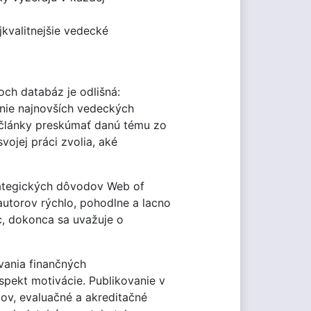
kvalitnejšie vedecké
och databáz je odlišná:
anie najnovších vedeckých
články preskúmať danú tému zo
ojej práci zvolia, aké
rategických dôvodov Web of
utorov rýchlo, pohodlne a lacno
íc, dokonca sa uvažuje o
vania finančných
pekt motivácie. Publikovanie v
ov, evaluačné a akreditačné