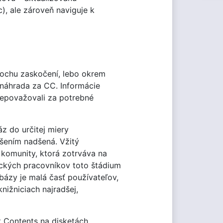
), ale zároveň naviguje k
rochu zaskočení, lebo okrem
 náhrada za CC. Informácie
nepovažovali za potrebné
z do určitej miery
ešením nadšená. Vžitý
 komunity, ktorá zotrváva na
eckých pracovníkov toto štádium
bázy je malá časť používateľov,
nižniciach najradšej,
t Contents na disketách