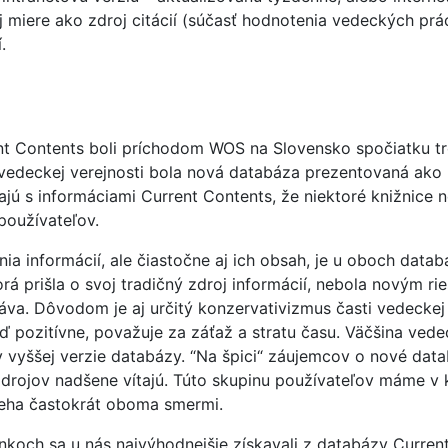
 miere ako zdroj citácií (súčasť hodnotenia vedeckých prác
.
nt Contents boli príchodom WOS na Slovensko spočiatku t
j vedeckej verejnosti bola nová databáza prezentovaná ako
jú s informáciami Current Contents, že niektoré knižnice 
používateľov.
a informácií, ale čiastočne aj ich obsah, je u oboch databá
rá prišla o svoj tradičný zdroj informácií, nebola novým ri
va. Dôvodom je aj určitý konzervativizmus časti vedeckej
ď pozitívne, považuje za záťaž a stratu času. Väčšina ved
 vyššej verzie databázy. “Na špici“ záujemcov o nové data
 zdrojov nadšene vítajú. Túto skupinu používateľov máme v k
ieha častokrát oboma smermi.
nkoch sa u nás najvýhodnejšie získavali z databázy Curren