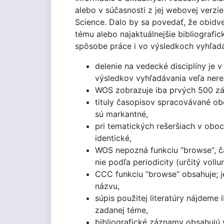
alebo v súčasnosti z jej webovej verz
Science. Dalo by sa povedať, že obidve
tému alebo najaktuálnejšie bibliografi
spôsobe práce i vo výsledkoch vyhľadá
delenie na vedecké disciplíny je 
výsledkov vyhľadávania veľa ner
WOS zobrazuje iba prvých 500 zá
tituly časopisov spracovávané obo
sú markantné,
pri tematických rešeršiach v ob
identické,
WOS nepozná funkciu “browse“, ča
nie podľa periodicity (určitý vollu
CCC funkciu “browse“ obsahuje; j
názvu,
súpis použitej literatúry nájdeme
zadanej téme,
bibliografické záznamy obsahujú v