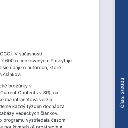
(CCC). V súčasnosti
e 7 600 recenzovaných. Poskytuje
lšie údaje o autoroch, ktoré
h článkov.
Číslo: 3/2003
ické brožúrky v
 Current Contents v SR), na
e iba intranetová verzia
videlne každý týžden dochádza
databázy vedeckých článkov.
ho programu vystriedala časom
ie používateľské prostredie a