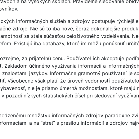
avoch a na vysokých školách. Pravidelné sledovanie obid
vníkov.
ických informačných služieb a zdrojov postupuje rýchlejš
ačné zdroje. Nie sú to iba nové, čoraz dokonalejšie produk
gramotnosť sa stala súčasťou celoživotného vzdelávania. Ne
ľom. Existujú iba databázy, ktoré im môžu ponúknuť určit
zrejme, za prijateľnú cenu. Používateľ ich akceptuje podľa 
ť. Základom účinného využívania informácií a informačných 
znalosťami jazykov. Informačne gramotný používateľ je sc
dnotiť. Všeobecne však platí, že úroveň vedomostí používate
vybavenosť, nie je priamo úmerná možnostiam, ktoré majú n
sú v pozadí nízkych štatistických čísel pri sledovaní využíva
medzenému množstvu informačných zdrojov paradoxne zvid
formáciami a na “stret“ s presilou informácií a zdrojov najr