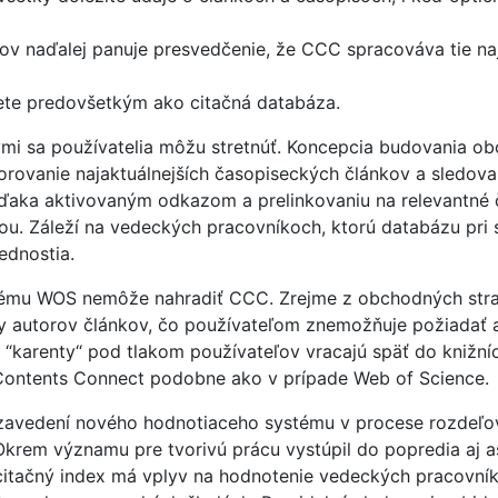
 naďalej panuje presvedčenie, že CCC spracováva tie naj
te predovšetkým ako citačná databáza.
ými sa používatelia môžu stretnúť. Koncepcia budovania ob
rovanie najaktuálnejších časopiseckých článkov a sledov
aka aktivovaným odkazom a prelinkovaniu na relevantné 
ou. Záleží na vedeckých pracovníkoch, ktorú databázu pri sv
ednostia.
torému WOS nemôže nahradiť CCC. Zrejme z obchodných st
y autorov článkov, čo používateľom znemožňuje požiadať a
sa “karenty“ pod tlakom používateľov vracajú späť do knižn
nt Contents Connect podobne ako v prípade Web of Science.
 zavedení nového hodnotiaceho systému v procese rozdeľo
rem významu pre tvorivú prácu vystúpil do popredia aj as
itačný index má vplyv na hodnotenie vedeckých pracovník