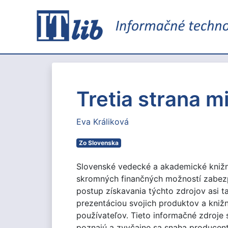
Tretia strana m
Eva Králiková
Zo Slovenska
Slovenské vedecké a akademické knižnic
skromných finančných možností zabezpe
postup získavania týchto zdrojov asi t
prezentáciou svojich produktov a kniž
používateľov. Tieto informačné zdroje 
poznajú a zvyčajne sa snaha producenta