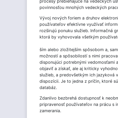
procesy prebiehajúce na vedeckých úst
povinnosťou mnohých vedeckých praco
Vývoj nových foriem a druhov elektron
používateľov efektívne využívať inform
rozširujú ponuku služieb. Informačná 
ktorá by vyhovovala všetkým používate
ším alebo zložitejším spôsobom a, samo
možností a spôsobilostí s nimi pracova
disponujúci potrebnými vedomosťami a 
objaviť a získať, ale aj kriticky vyho
služieb, a predovšetkým ich jazyková 
dispozícii. Je to jedna z príčin, ktoré 
databáz.
Zdanlivo bezbrehá dostupnosť k neob
pripravenosť používateľov na prácu s in
zamerania.