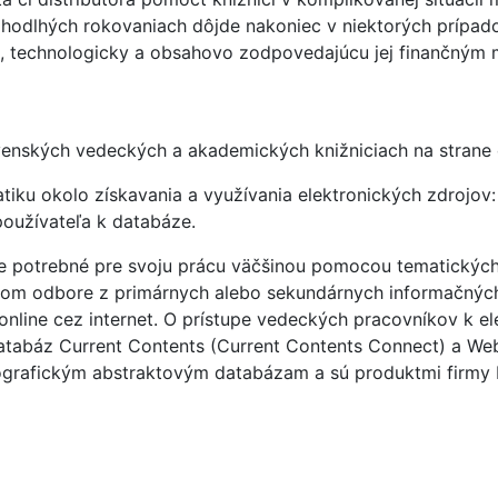
hodlhých rokovaniach dôjde nakoniec v niektorých prípado
, technologicky a obsahovo zodpovedajúcu jej finančným 
ovenských vedeckých a akademických knižniciach na strane 
atiku okolo získavania a využívania elektronických zdrojov
používateľa k databáze.
e potrebné pre svoju prácu väčšinou pomocou tematických r
om odbore z primárnych alebo sekundárnych informačných
 online cez internet. O prístupe vedeckých pracovníkov k 
atabáz Current Contents (Current Contents Connect) a Web 
ografickým abstraktovým databázam a sú produktmi firmy Ins