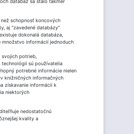
voch databáz sa stalo takmer
ie než schopnosť koncových
ty, aj “zavedené databázy“
existuje dokonalá databáza,
é množstvo informácií jednoduch
svojich potrieb,
technológií sú používatelia
hopný potrebné informácie nielen
ľov knižničných informačných
a získavanie informácií k
nia niektorých
iteľňuje nedostatočnú
ôznejšej kvality a