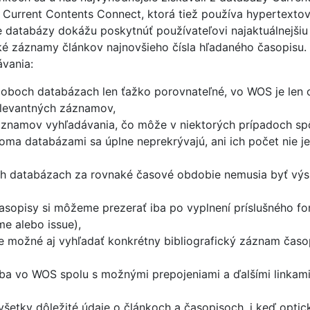
ie Current Contents Connect, ktorá tiež používa hypertex
 databázy dokážu poskytnúť používateľovi najaktuálnejšiu 
cké záznamy článkov najnovšieho čísla hľadaného časopisu. S
vania:
v oboch databázach len ťažko porovnateľné, vo WOS je len 
elevantných záznamov,
znamov vyhľadávania, čo môže v niektorých prípadoch sp
ma databázami sa úplne neprekrývajú, ani ich počet nie je
och databázach za rovnaké časové obdobie nemusia byť výs
sopisy si môžeme prezerať iba po vyplnení príslušného f
me alebo issue),
e možné aj vyhľadať konkrétny bibliografický záznam čas
 iba vo WOS spolu s možnými prepojeniami a ďalšími linkami
šetky dôležité údaje o článkoch a časopisoch, i keď optic