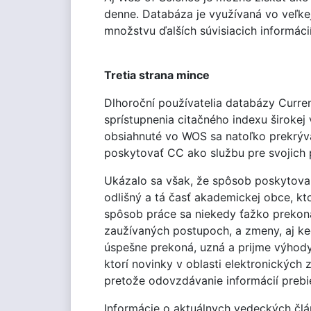
denne. Databáza je využívaná vo veľkej
množstvu ďalších súvisiacich informácií
Tretia strana mince
Dlhoroční používatelia databázy Curre
sprístupnenia citačného indexu široke
obsiahnuté vo WOS sa natoľko prekrýva
poskytovať CC ako službu pre svojich 
Ukázalo sa však, že spôsob poskytovani
odlišný a tá časť akademickej obce, kto
spôsob práce sa niekedy ťažko prekoná
zaužívaných postupoch, a zmeny, aj ke
úspešne prekoná, uzná a prijme výhody
ktorí novinky v oblasti elektronických
pretože odovzdávanie informácií preb
Informácie o aktuálnych vedeckých člá