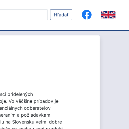
Hľadať
mci pridelených
je. Vo väčšine prípadov je
tenciálnych odberateľov
ameraním a požiadavkami
ciu na Slovensku veľmi dobre
 mieša so snahou svoj produkt