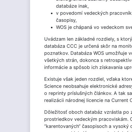
databáze inak,
v povedomí vedeckých pracovníkov
časopisy,
WOS je chápaná vo vedeckom sve
Uvádzam len základné rozdiely, s ktor
databáza CCC je určená skôr na monito
poznatkov. Databáza WOS umožňuje vď
všetkých strán, dokonca s retrospektív
informácie a spôsob ich získavania upr
Existuje však jeden rozdiel, vďaka k
Science neobsahuje elektronické adres
o reprinty príslušných článkov. A tak 
realizácii národnej licencie na Curre
Dôležitosť oboch databáz vzrástla po
prostriedkov vedeckým pracoviskám. Ok
“karentovaných“ časopisoch a vysoký c