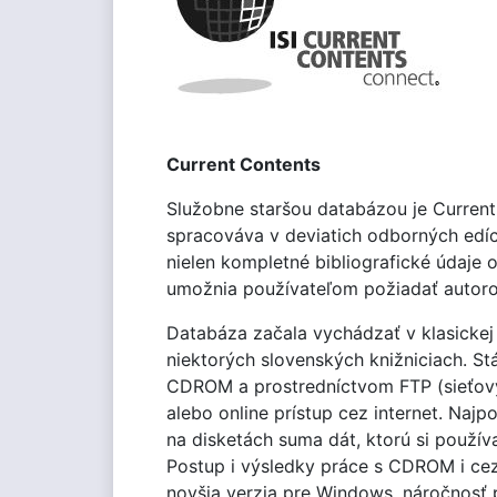
Current Contents
Služobne staršou databázou je Current
spracováva v deviatich odborných edíc
nielen kompletné bibliografické údaje 
umožnia používateľom požiadať autorov
Databáza začala vychádzať v klasickej
niektorých slovenských knižniciach. Stá
CDROM a prostredníctvom FTP (sieťový p
alebo online prístup cez internet. Naj
na disketách suma dát, ktorú si použív
Postup i výsledky práce s CDROM i ce
novšia verzia pre Windows, náročnosť p