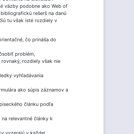
tové väzby podobne ako Web of
bibliografickú rešerš na danú
ú tu však isté rozdiely v
orientačné, čo prináša do
ôsobiť problém,
 rovnaký, rozdiely však nie
ledky vyhľadávania
ormulára ako súpis záznamov a
opiseckého článku podľa
 na relevantné články k
ky vyzerajú v každej