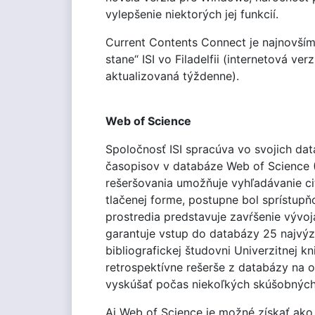
vylepšenie niektorých jej funkcií.
Current Contents Connect je najnovším
stane“ ISI vo Filadelfii (internetová ve
aktualizovaná týždenne).
Web of Science
Spoločnosť ISI spracúva vo svojich dat
časopisov v databáze Web of Science (
rešeršovania umožňuje vyhľadávanie ci
tlačenej forme, postupne bol sprístu
prostredia predstavuje zavŕšenie vývo
garantuje vstup do databázy 25 najvýz
bibliografickej študovni Univerzitnej kn
retrospektívne rešerše z databázy na 
vyskúšať počas niekoľkých skúšobných 
Aj Web of Science je možné získať ako 