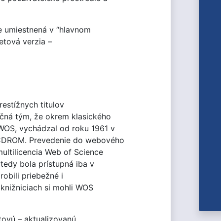
je umiestnená v “hlavnom
netová verzia –
estížnych titulov
očná tým, že okrem klasického
 WOS, vychádzal od roku 1961 v
a CDROM. Prevedenie do webového
ultilicencia Web of Science
edy bola prístupná iba v
robili priebežné i
knižniciach si mohli WOS
tovú – aktualizovanú