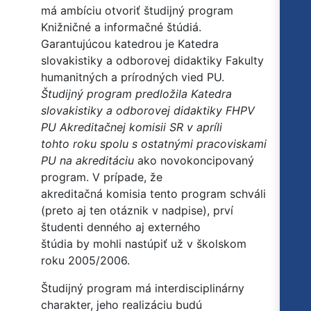
má ambíciu otvoriť študijný program
Knižničné a informačné štúdiá.
Garantujúcou katedrou je Katedra
slovakistiky a odborovej didaktiky Fakulty
humanitných a prírodných vied PU.
Študijný program predložila Katedra
slovakistiky a odborovej didaktiky FHPV
PU Akreditačnej komisii SR v apríli
tohto roku spolu s ostatnými pracoviskami
PU na akreditáciu
ako novokoncipovaný
program. V prípade, že
akreditačná komisia tento program schváli
(preto aj ten otáznik v nadpise), prví
študenti denného aj externého
štúdia by mohli nastúpiť už v školskom
roku 2005/2006.
Študijný program má interdisciplinárny
charakter, jeho realizáciu budú