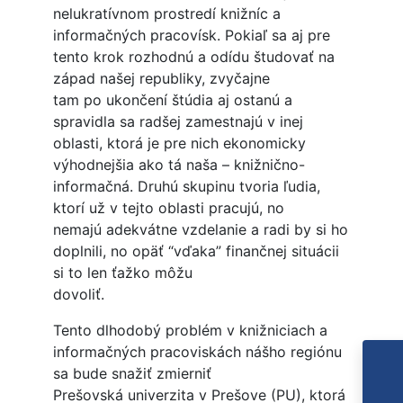
nelukratívnom prostredí knižníc a
informačných pracovísk. Pokiaľ sa aj pre
tento krok rozhodnú a odídu študovať na
západ našej republiky, zvyčajne
tam po ukončení štúdia aj ostanú a
spravidla sa radšej zamestnajú v inej
oblasti, ktorá je pre nich ekonomicky
výhodnejšia ako tá naša – knižnično-
informačná. Druhú skupinu tvoria ľudia,
ktorí už v tejto oblasti pracujú, no
nemajú adekvátne vzdelanie a radi by si ho
doplnili, no opäť “vďaka” finančnej situácii
si to len ťažko môžu
dovoliť.
Tento dlhodobý problém v knižniciach a
informačných pracoviskách nášho regiónu
sa bude snažiť zmierniť
Prešovská univerzita v Prešove (PU), ktorá