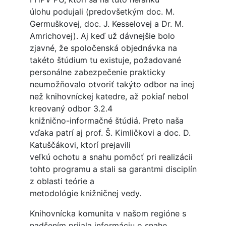
úlohu podujali (predovšetkým doc. M.
Germuškovej, doc. J. Kesselovej a Dr. M.
Amrichovej). Aj keď už dávnejšie bolo
zjavné, že spoločenská objednávka na
takéto štúdium tu existuje, požadované
personálne zabezpečenie prakticky
neumožňovalo otvoriť takýto odbor na inej
než knihovníckej katedre, až pokiaľ nebol
kreovaný odbor 3.2.4
knižnično-informačné štúdiá. Preto naša
vďaka patrí aj prof. Š. Kimličkovi a doc. D.
Katuščákovi, ktorí prejavili
veľkú ochotu a snahu pomôcť pri realizácii
tohto programu a stali sa garantmi disciplín
z oblasti teórie a
metodológie knižničnej vedy.
Knihovnícka komunita v našom regióne s
nadšením prijala informáciu o snahe