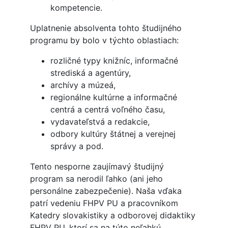
kompetencie.
Uplatnenie absolventa tohto študijného
programu by bolo v týchto oblastiach:
rozličné typy knižníc, informačné
strediská a agentúry,
archívy a múzeá,
regionálne kultúrne a informačné
centrá a centrá voľného času,
vydavateľstvá a redakcie,
odbory kultúry štátnej a verejnej
správy a pod.
Tento nesporne zaujímavý študijný
program sa nerodil ľahko (ani jeho
personálne zabezpečenie). Naša vďaka
patrí vedeniu FHPV PU a pracovníkom
Katedry slovakistiky a odborovej didaktiky
FHPV PU, ktorí sa na túto neľahkú