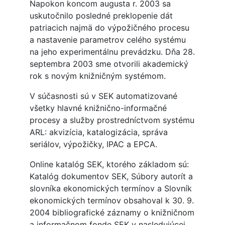
Napokon koncom augusta r. 2003 sa
uskutočnilo posledné preklopenie dát
patriacich najmä do výpožičného procesu
a nastavenie parametrov celého systému
na jeho experimentálnu prevádzku. Dňa 28.
septembra 2003 sme otvorili akademický
rok s novým knižničným systémom.
V súčasnosti sú v SEK automatizované
všetky hlavné knižnično-informačné
procesy a služby prostredníctvom systému
ARL: akvizícia, katalogizácia, správa
seriálov, výpožičky, IPAC a EPCA.
Online katalóg SEK, ktorého základom sú:
Katalóg dokumentov SEK, Súbory autorít a
slovníka ekonomických termínov a Slovník
ekonomických termínov obsahoval k 30. 9.
2004 bibliografické záznamy o knižničnom
a informačnom fonde SEK v nasledujúcej