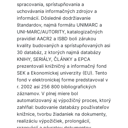
spracovania, sprístupňovania a
uchovávania informačných zdrojov a
informácií. Dôsledné dodržiavanie
štandardov, najmä formátu UNIMARC a
UNI-MARC/AUTORITY, katalogizačných
pravidiel AACR2 a ISBD boli zárukou
kvality budovaných a sprístupňovaných asi
30 databáz, z ktorých najmä databázy
KNIHY, SERIÁLY, ČLÁNKY a EPCA
prezentovali knižničný a informačný fond
SEK a Ekonomickej univerzity (EU). Tento
fond v elektronickej forme predstavoval v
r. 2002 asi 256 800 bibliografických
záznamov. V plnej miere bol
automatizovaný aj výpožičný proces, ktorý
zahŕňal: budovanie databázy používateľov
knižnice, tvorbu žiadaniek na dokumenty,
realizáciu výpožičiek, prolongácií,
rezervácií a návratov dokumentov.