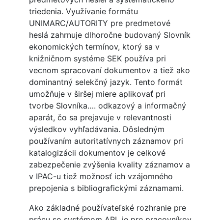
triedenia. Využívanie formátu
UNIMARC/AUTORITY pre predmetové
heslá zahrnuje dlhoročne budovaný Slovník
ekonomických termínov, ktorý sa v
knižničnom systéme SEK používa pri
vecnom spracovaní dokumentov a tiež ako
dominantný selekčný jazyk. Tento formát
umožňuje v širšej miere aplikovať pri
tvorbe Slovníka…. odkazový a informačný
aparát, čo sa prejavuje v relevantnosti
výsledkov vyhľadávania. Dôsledným
používaním autoritatívnych záznamov pri
katalogizácii dokumentov je celkové
zabezpečenie zvýšenia kvality záznamov a
v IPAC-u tiež možnosť ich vzájomného
prepojenia s bibliografickými záznamami.
Ako základné používateľské rozhranie pre
prácu so systémom ARL je pre pracovníkov