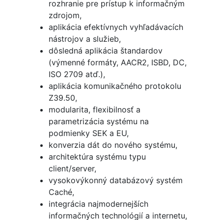
rozhranie pre prístup k informačným
zdrojom,
aplikácia efektívnych vyhľadávacích
nástrojov a služieb,
dôsledná aplikácia štandardov
(výmenné formáty, AACR2, ISBD, DC,
ISO 2709 atď.),
aplikácia komunikačného protokolu
Z39.50,
modularita, flexibilnosť a
parametrizácia systému na
podmienky SEK a EU,
konverzia dát do nového systému,
architektúra systému typu
client/server,
vysokovýkonný databázový systém
Caché,
integrácia najmodernejších
informačných technológií a internetu,