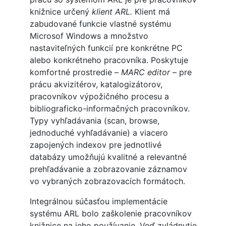
knižnice určený
klient ARL.
Klient má
zabudované funkcie vlastné systému
Microsof Windows a množstvo
nastaviteľných funkcií pre konkrétne PC
alebo konkrétneho pracovníka. Poskytuje
komfortné prostredie –
MARC editor
– pre
prácu akvizitérov, katalogizátorov,
pracovníkov výpožičného procesu a
bibliograficko-informačných pracovníkov.
Typy vyhľadávania (scan, browse,
jednoduché vyhľadávanie) a viacero
zapojených indexov pre jednotlivé
databázy umožňujú kvalitné a relevantné
prehľadávanie a zobrazovanie záznamov
vo vybraných zobrazovacích formátoch.
Integrálnou súčasťou implementácie
systému ARL bolo zaškolenie pracovníkov
knižnice na jeho používanie. Veď zvládnutie