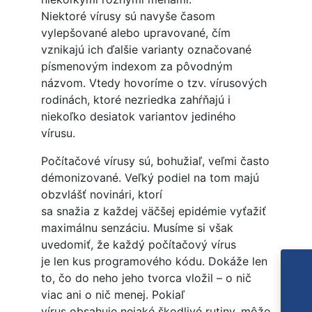
Niektoré vírusy sú navyše časom
vylepšované alebo upravované, čím
vznikajú ich ďalšie varianty označované
písmenovým indexom za pôvodným
názvom. Vtedy hovoríme o tzv. vírusových
rodinách, ktoré nezriedka zahŕňajú i
niekoľko desiatok variantov jediného
vírusu.
Počítačové vírusy sú, bohužiaľ, veľmi často
démonizované. Veľký podiel na tom majú
obzvlášť novinári, ktorí
sa snažia z každej väčšej epidémie vyťažiť
maximálnu senzáciu. Musíme si však
uvedomiť, že každý počítačový vírus
je len kus programového kódu. Dokáže len
to, čo do neho jeho tvorca vložil – o nič
viac ani o nič menej. Pokiaľ
vírus obsahuje nejaké škodlivé rutiny, môže