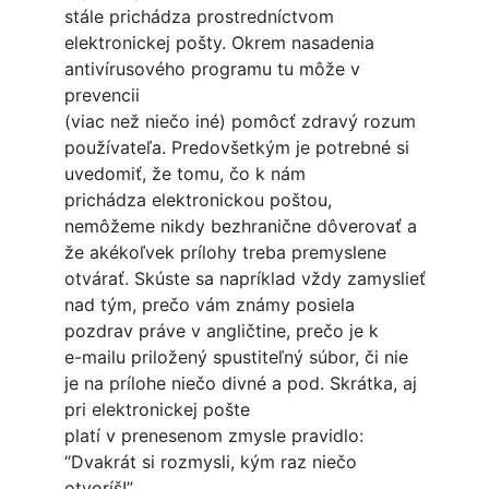
stále prichádza prostredníctvom
elektronickej pošty. Okrem nasadenia
antivírusového programu tu môže v
prevencii
(viac než niečo iné) pomôcť zdravý rozum
používateľa. Predovšetkým je potrebné si
uvedomiť, že tomu, čo k nám
prichádza elektronickou poštou,
nemôžeme nikdy bezhranične dôverovať a
že akékoľvek prílohy treba premyslene
otvárať. Skúste sa napríklad vždy zamyslieť
nad tým, prečo vám známy posiela
pozdrav práve v angličtine, prečo je k
e-mailu priložený spustiteľný súbor, či nie
je na prílohe niečo divné a pod. Skrátka, aj
pri elektronickej pošte
platí v prenesenom zmysle pravidlo:
“Dvakrát si rozmysli, kým raz niečo
otvoríš!”