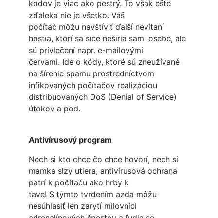
kódov je viac ako pestrý. To však ešte
zďaleka nie je všetko. Váš
počítač môžu navštíviť ďalší nevítaní
hostia, ktorí sa síce nešíria sami osebe, ale
sú privlečení napr. e-mailovými
červami. Ide o kódy, ktoré sú zneužívané
na šírenie spamu prostredníctvom
infikovaných počítačov realizáciou
distribuovaných DoS (Denial of Service)
útokov a pod.
Antivírusový program
Nech si kto chce čo chce hovorí, nech si
mamka slzy utiera, antivírusová ochrana
patrí k počítaču ako hrby k
ťave! S týmto tvrdením azda môžu
nesúhlasiť len zarytí milovníci
adrenalínových športov a ľudia so