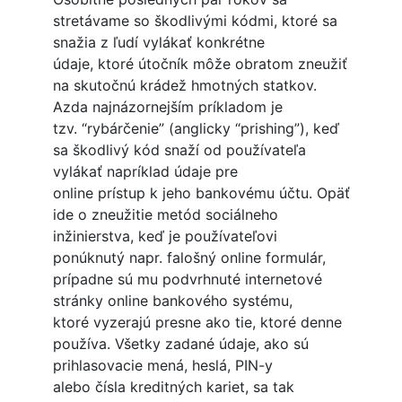
stretávame so škodlivými kódmi, ktoré sa
snažia z ľudí vylákať konkrétne
údaje, ktoré útočník môže obratom zneužiť
na skutočnú krádež hmotných statkov.
Azda najnázornejším príkladom je
tzv. “rybárčenie” (anglicky “prishing”), keď
sa škodlivý kód snaží od používateľa
vylákať napríklad údaje pre
online prístup k jeho bankovému účtu. Opäť
ide o zneužitie metód sociálneho
inžinierstva, keď je používateľovi
ponúknutý napr. falošný online formulár,
prípadne sú mu podvrhnuté internetové
stránky online bankového systému,
ktoré vyzerajú presne ako tie, ktoré denne
používa. Všetky zadané údaje, ako sú
prihlasovacie mená, heslá, PIN-y
alebo čísla kreditných kariet, sa tak