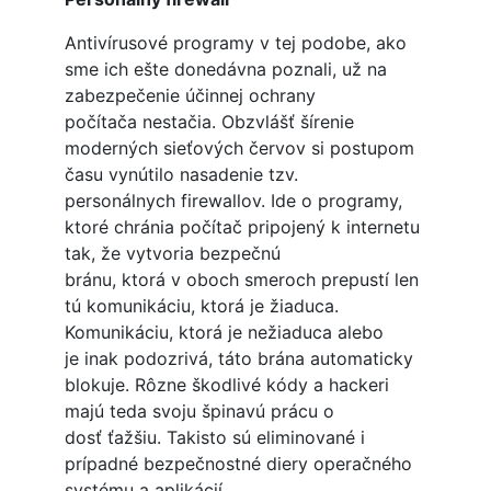
Antivírusové programy v tej podobe, ako
sme ich ešte donedávna poznali, už na
zabezpečenie účinnej ochrany
počítača nestačia. Obzvlášť šírenie
moderných sieťových červov si postupom
času vynútilo nasadenie tzv.
personálnych firewallov. Ide o programy,
ktoré chránia počítač pripojený k internetu
tak, že vytvoria bezpečnú
bránu, ktorá v oboch smeroch prepustí len
tú komunikáciu, ktorá je žiaduca.
Komunikáciu, ktorá je nežiaduca alebo
je inak podozrivá, táto brána automaticky
blokuje. Rôzne škodlivé kódy a hackeri
majú teda svoju špinavú prácu o
dosť ťažšiu. Takisto sú eliminované i
prípadné bezpečnostné diery operačného
systému a aplikácií.