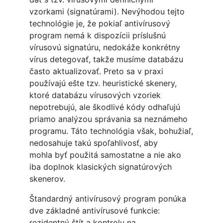
vzorkami (signatúrami). Nevýhodou tejto
technológie je, že pokiaľ antivírusový
program nemá k dispozícii príslušnú
vírusovú signatúru, nedokáže konkrétny
vírus detegovať, takže musíme databázu
často aktualizovať. Preto sa v praxi
používajú ešte tzv. heuristické skenery,
ktoré databázu vírusových vzoriek
nepotrebujú, ale škodlivé kódy odhaľujú
priamo analýzou správania sa neznámeho
programu. Táto technológia však, bohužiaľ,
nedosahuje takú spoľahlivosť, aby
mohla byť použitá samostatne a nie ako
iba doplnok klasických signatúrových
skenerov.
Štandardný antivírusový program ponúka
dve základné antivírusové funkcie:
rezidentný štít a kontrolu na