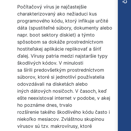
Počítačový vírus je najčastejšie
charakterizovaný ako nežiaduci kus
programového kódu, ktorý infikuje určité
dáta (spustiteľné súbory, dokumenty alebo
napr. boot sektory diskiet) a týmto
spôsobom sa dokáže prostredníctvom
hostiteľskej aplikácie replikovať a šíriť
ďalej. Vírusy patria medzi najstaršie typy
škodlivých kódov. V minulosti
sa šírili predovšetkým prostredníctvom
súborov, ktoré si jednotliví používatelia
odovzdávali na disketách alebo
iných dátových nosičoch. V časoch, keď
ešte neexistoval internet v podobe, v akej
ho poznáme dnes, trvalo
rozšírenie takého škodlivého kódu často i
niekoľko mesiacov. Zvláštnou skupinou
vírusov sú tzv. makrovírusy, ktoré