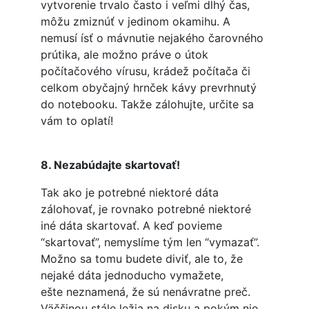
vytvorenie trvalo často i veľmi dlhý čas,
môžu zmiznúť v jedinom okamihu. A
nemusí ísť o mávnutie nejakého čarovného
prútika, ale možno práve o útok
počítačového vírusu, krádež počítača či
celkom obyčajný hrnček kávy prevrhnutý
do notebooku. Takže zálohujte, určite sa
vám to oplatí!
8. Nezabúdajte skartovať!
Tak ako je potrebné niektoré dáta
zálohovať, je rovnako potrebné niektoré
iné dáta skartovať. A keď povieme
“skartovať”, nemyslíme tým len “vymazať”.
Možno sa tomu budete diviť, ale to, že
nejaké dáta jednoducho vymažete,
ešte neznamená, že sú nenávratne preč.
Väčšinou stále ležia na disku a pokým nie