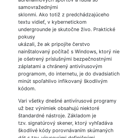
samovražednými
sklonmi. Ako totiž z predchádzajúceho
textu vidieť, v kybernetickom
undergrounde je skutočne živo. Praktické
pokusy
ukázali, že ak pripojíte čerstvo
nainštalovaný počítač s Windows, ktorý nie
je ošetrený príslušnými bezpečnostnými
záplatami a chránený antivírusovým
programom, do internetu, je do dvadsiatich
minút spoľahlivo infikovaný škodlivým
kódom.
Vari všetky dnešné antivírusové programy
už bez výnimiek obsahujú niektoré
štandardné nástroje. Základom je
tzv. signatúrový skener, ktorý vyhľadáva
škodlivé kódy porovnávaním skúmaných
dát s tzv. vírusovými definičnými