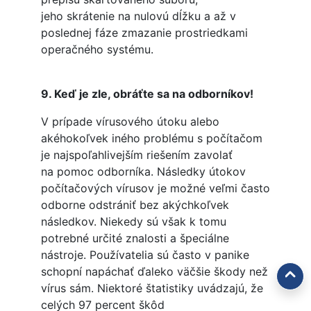
jeho skrátenie na nulovú dĺžku a až v
poslednej fáze zmazanie prostriedkami
operačného systému.
9. Keď je zle, obráťte sa na odborníkov!
V prípade vírusového útoku alebo
akéhokoľvek iného problému s počítačom
je najspoľahlivejším riešením zavolať
na pomoc odborníka. Následky útokov
počítačových vírusov je možné veľmi často
odborne odstrániť bez akýchkoľvek
následkov. Niekedy sú však k tomu
potrebné určité znalosti a špeciálne
nástroje. Používatelia sú často v panike
schopní napáchať ďaleko väčšie škody než
vírus sám. Niektoré štatistiky uvádzajú, že
celých 97 percent škôd