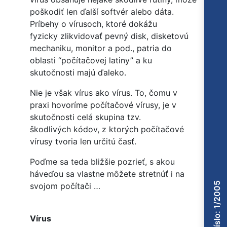
poškodiť len ďalší softvér alebo dáta.
Príbehy o vírusoch, ktoré dokážu
fyzicky zlikvidovať pevný disk, disketovú
mechaniku, monitor a pod., patria do
oblasti “počítačovej latiny” a ku
skutočnosti majú ďaleko.
Nie je však vírus ako vírus. To, čomu v
praxi hovoríme počítačové vírusy, je v
skutočnosti celá skupina tzv.
škodlivých kódov, z ktorých počítačové
vírusy tvoria len určitú časť.
Poďme sa teda bližšie pozrieť, s akou
háveďou sa vlastne môžete stretnúť i na
Číslo: 1/2005
svojom počítači …
Vírus