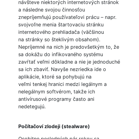
návšteve niektorých internetových stránok
a následne svojou činnosťou
znepríjemňujú používateľovi prácu – napr.
svojvoľne menia štartovaciu stránku
internetového prehliadača (väčšinou
na stránky so šteklivým obsahom).
Nepríjemné na nich je predovšetkým to, že
sa dokážu do infikovaného systému
zavŕtať veľmi dôkladne a nie je jednoduché
sa ich zbaviť. Navyše nezriedka ide o
aplikácie, ktoré sa pohybujú na
veľmi tenkej hranici medzi legálnym a
nelegálnym softvérom, takže ich
antivírusové programy často ani
nedetegujú.
Počítačoví zlodeji (stealware)
Osobitne posledných pár rokov sa