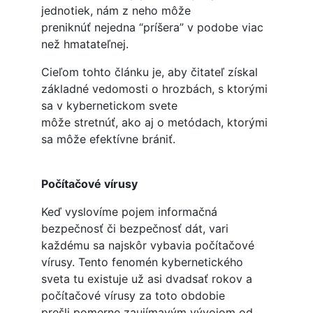
jednotiek, nám z neho môže
preniknúť nejedna “príšera” v podobe viac
než hmatateľnej.
Cieľom tohto článku je, aby čitateľ získal
základné vedomosti o hrozbách, s ktorými
sa v kybernetickom svete
môže stretnúť, ako aj o metódach, ktorými
sa môže efektívne brániť.
Počítačové vírusy
Keď vyslovíme pojem informačná
bezpečnosť či bezpečnosť dát, vari
každému sa najskôr vybavia počítačové
vírusy. Tento fenomén kybernetického
sveta tu existuje už asi dvadsať rokov a
počítačové vírusy za toto obdobie
prešli pomerne zaujímavým vývojom od