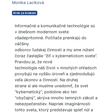
Monika Laciková
Krok za krokom
Informačné a komunikačné technológie sú
v dnešnom modernom svete
všadeprítomné. Počítače prenikajú do
väčšiny
odborov ľudskej činnosti a my sme nútení
čoraz častejšie “žiť v kybernetickom svete”.
Pravdou je, že nové
technológie náš život v mnohých ohľadoch
povyšujú na vyššiu úroveň a zjednodušujú
veľa úkonov a činností. Na druhej
strane si ale musíme uvedomiť, že svet
“kybernetický”, podobne ako ten
“obyčajný”, skrýva mnoho temných zákutí a
nebezpečenstiev. Napriek imaginárnosti
tohto sveta, ktorý predstavuje spleť núl a