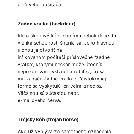
cieľového počítača.
Zadné vrátka (backdoor)
Ide o škodlivý kód, ktorému neboli dané do
vienka schopnosti šírenia sa. Jeho hlavnou
úlohou je otvoriť na
infikovanom počítači príslovečné “zadné
vrátka”, ktorými neskôr môže útočník
nepozorovane vkĺznuť a robiť si, čo sa
mu zapáči. Zadné vrátka v “čistokrvnej”
forme sa vyskytujú len veľmi zriedka.
Väčšinou sú súčasťou napr.
e-mailového červa.
Trójsky kôň (trojan horse)
Ako už vyplýva zo samotného označenia