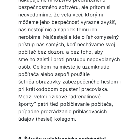
bezpečnostného softvéru, ale pritom si
neuvedomíme, že veľa vecí, ktorými
môžeme jeho bezpečnosť výrazne zvýšiť,
nás nestojí nič a napriek tomu ich
nerobíme. Najčastejšie ide o ľahkomyseľný
prístup nás samých, keď nechávame svoj
počítač bez dozoru a bez toho, aby
sme ho zaistili proti prístupu nepovolaných
osôb. Celkom na mieste je uzamknutie
počítača alebo aspoň použitie
šetriča obrazovky zabezpečeného heslom i
pri krátkodobom opustení pracoviska.
Medzi veľmi rizikové “adrenalínové
športy” patrí tiež požičiavanie počítača,
prípadne prezrádzanie prihlasovacích
údajov (hesiel) kolegom.
6. Šifrujte a elektronicky podpisujte!