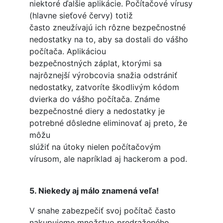
niektoré ďalšie aplikácie. Počítačové vírusy
(hlavne sieťové červy) totiž
často zneužívajú ich rôzne bezpečnostné
nedostatky na to, aby sa dostali do vášho
počítača. Aplikáciou
bezpečnostných záplat, ktorými sa
najrôznejší výrobcovia snažia odstrániť
nedostatky, zatvoríte škodlivým kódom
dvierka do vášho počítača. Známe
bezpečnostné diery a nedostatky je
potrebné dôsledne eliminovať aj preto, že
môžu
slúžiť na útoky nielen počítačovým
vírusom, ale napríklad aj hackerom a pod.
5. Niekedy aj málo znamená veľa!
V snahe zabezpečiť svoj počítač často
nakupujeme množstvo predraženého