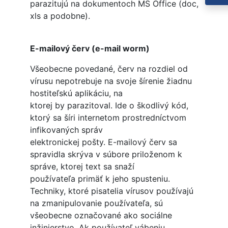
parazitujú na dokumentoch MS Office (doc,
xls a podobne).
E-mailový červ (e-mail worm)
Všeobecne povedané, červ na rozdiel od
vírusu nepotrebuje na svoje šírenie žiadnu
hostiteľskú aplikáciu, na
ktorej by parazitoval. Ide o škodlivý kód,
ktorý sa šíri internetom prostredníctvom
infikovaných správ
elektronickej pošty. E-mailový červ sa
spravidla skrýva v súbore priloženom k
správe, ktorej text sa snaží
používateľa primäť k jeho spusteniu.
Techniky, ktoré pisatelia vírusov používajú
na zmanipulovanie používateľa, sú
všeobecne označované ako sociálne
inžinierstvo. Ak používateľ vábeniu