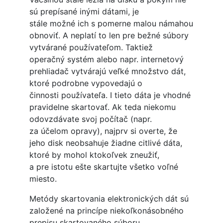
sú prepísané inými dátami, je
stále možné ich s pomerne malou námahou
obnoviť. A neplatí to len pre bežné súbory
vytvárané používateľom. Taktiež
operačný systém alebo napr. internetový
prehliadač vytvárajú veľké množstvo dát,
ktoré podrobne vypovedajú o
činnosti používateľa. I tieto dáta je vhodné
pravidelne skartovať. Ak teda niekomu
odovzdávate svoj počítač (napr.
za účelom opravy), najprv si overte, že
jeho disk neobsahuje žiadne citlivé dáta,
ktoré by mohol ktokoľvek zneužiť,
a pre istotu ešte skartujte všetko voľné
miesto.
Metódy skartovania elektronických dát sú
založené na princípe niekoľkonásobného
prepisu skartovaného súboru,