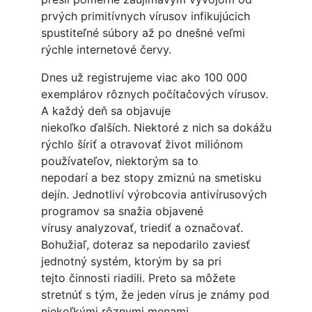
prvých primitívnych vírusov infikujúcich
spustiteľné súbory až po dnešné veľmi
rýchle internetové červy.
Dnes už registrujeme viac ako 100 000
exemplárov rôznych počítačových vírusov.
A každý deň sa objavuje
niekoľko ďalších. Niektoré z nich sa dokážu
rýchlo šíriť a otravovať život miliónom
používateľov, niektorým sa to
nepodarí a bez stopy zmiznú na smetisku
dejín. Jednotliví výrobcovia antivírusových
programov sa snažia objavené
vírusy analyzovať, triediť a označovať.
Bohužiaľ, doteraz sa nepodarilo zaviesť
jednotný systém, ktorým by sa pri
tejto činnosti riadili. Preto sa môžete
stretnúť s tým, že jeden vírus je známy pod
niekoľkými rôznymi menami.