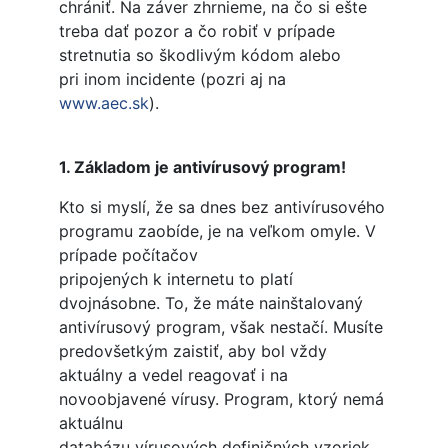
chrániť. Na záver zhrnieme, na čo si ešte
treba dať pozor a čo robiť v prípade
stretnutia so škodlivým kódom alebo
pri inom incidente (pozri aj na
www.aec.sk
).
1. Základom je antivírusový program!
Kto si myslí, že sa dnes bez antivírusového
programu zaobíde, je na veľkom omyle. V
prípade počítačov
pripojených k internetu to platí
dvojnásobne. To, že máte nainštalovaný
antivírusový program, však nestačí. Musíte
predovšetkým zaistiť, aby bol vždy
aktuálny a vedel reagovať i na
novoobjavené vírusy. Program, ktorý nemá
aktuálnu
databázu vírusových definičných vzoriek,