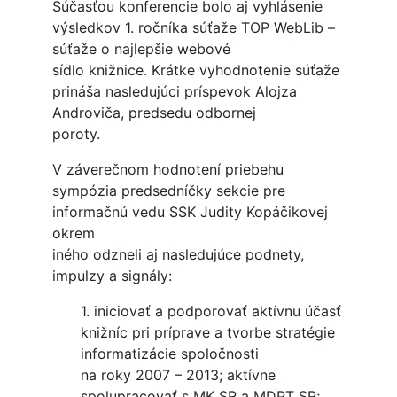
Súčasťou konferencie bolo aj vyhlásenie
výsledkov 1. ročníka súťaže TOP WebLib –
súťaže o najlepšie webové
sídlo knižnice. Krátke vyhodnotenie súťaže
prináša nasledujúci príspevok Alojza
Androviča, predsedu odbornej
poroty.
V záverečnom hodnotení priebehu
sympózia predsedníčky sekcie pre
informačnú vedu SSK Judity Kopáčikovej
okrem
iného odzneli aj nasledujúce podnety,
impulzy a signály:
1. iniciovať a podporovať aktívnu účasť
knižníc pri príprave a tvorbe stratégie
informatizácie spoločnosti
na roky 2007 – 2013; aktívne
spolupracovať s MK SR a MDPT SR;