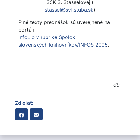
SSK S. Stasselovej (
stassel@svf.stuba.sk
)
Plné texty prednášok sú uverejnené na
portáli
InfoLib v rubrike Spolok
slovenských knihovníkov/INFOS 2005
.
-db-
Zdieľať: