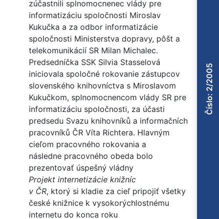
zúčastnili splnomocnenec vlády pre
informatizáciu spoločnosti Miroslav
Kukučka a za odbor informatizácie
spoločnosti Ministerstva dopravy, pôšt a
telekomunikácií SR Milan Michalec.
Predsedníčka SSK Silvia Stasselová
Číslo: 2/2005
iniciovala spoločné rokovanie zástupcov
slovenského knihovníctva s Miroslavom
Kukučkom, splnomocnencom vlády SR pre
informatizáciu spoločnosti, za účasti
predsedu Svazu knihovníků a informačních
pracovníků ČR Víta Richtera. Hlavným
cieľom pracovného rokovania a
následne pracovného obeda bolo
prezentovať úspešný vládny
Projekt internetizácie knižníc
v ČR
, ktorý si kladie za cieľ pripojiť všetky
české knižnice k vysokorýchlostnému
internetu do konca roku