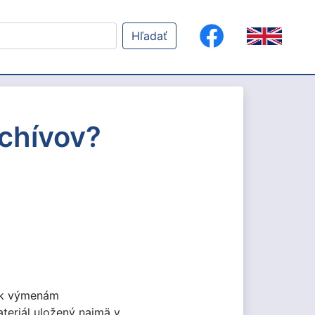
Hľadať
rchívov?
, k výmenám
teriál uložený najmä v