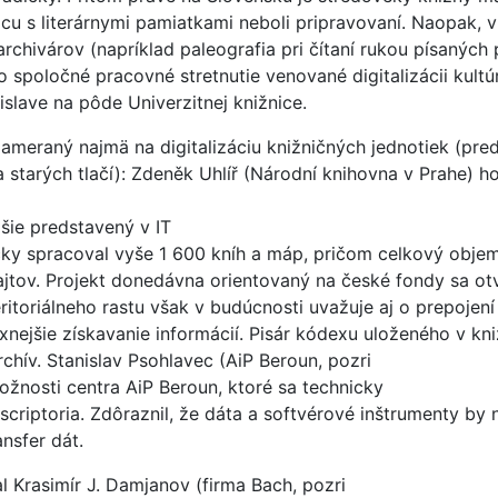
cu s literárnymi pamiatkami neboli pripravovaní. Naopak, v
archivárov (napríklad paleografia pri čítaní rukou písanýc
lo spoločné pracovné stretnutie venované digitalizácii kult
islave na pôde Univerzitnej knižnice.
 zameraný najmä na digitalizáciu knižničných jednotiek (pr
 starých tlačí): Zdeněk Uhlíř (Národní knihovna v Prahe) ho
šie predstavený v IT
cky spracoval vyše 1 600 kníh a máp, pričom celkový obj
jtov. Projekt donedávna orientovaný na české fondy sa otvo
itoriálneho rastu však v budúcnosti uvažuje aj o prepojení
ejšie získavanie informácií. Pisár kódexu uloženého v kn
rchív. Stanislav Psohlavec (AiP Beroun, pozri
ožnosti centra AiP Beroun, ktoré sa technicky
riptoria. Zdôraznil, že dáta a softvérové inštrumenty by
nsfer dát.
l Krasimír J. Damjanov (firma Bach, pozri