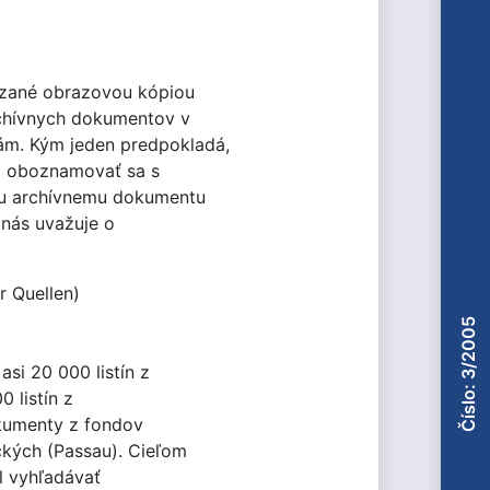
ádzané obrazovou kópiou
rchívnych dokumentov v
ám. Kým jeden predpokladá,
ľa oboznamovať sa s
ému archívnemu dokumentu
 nás uvažuje o
r Quellen)
Číslo: 3/2005
si 20 000 listín z
 listín z
okumenty z fondov
ckých (Passau). Cieľom
l vyhľadávať