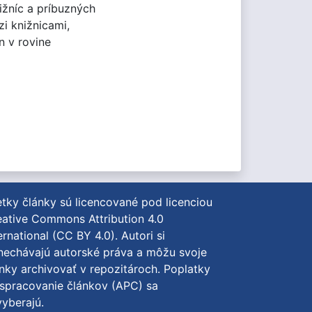
ižníc a príbuzných
zi knižnicami,
n v rovine
tky články sú licencované pod licenciou
ative Commons Attribution 4.0
ernational (CC BY 4.0)
. Autori si
nechávajú autorské práva a môžu svoje
nky archivovať v repozitároch. Poplatky
spracovanie článkov (APC) sa
yberajú.