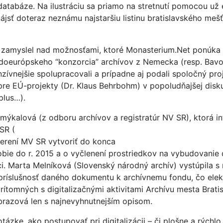
atabáze. Na ilustráciu sa priamo na stretnutí pomocou už 
ájsť doteraz neznámu najstaršiu listinu bratislavského meš
 sa zamyslel nad možnosťami, ktoré Monasterium.Net ponúka
edoeurópskeho “konzorcia” archívov z Nemecka (resp. Bavor
nzívnejšie spolupracovali a prípadne aj podali spoločný pro
re EÚ-projekty (Dr. Klaus Behrbohm) v popoludňajšej diskus
plus…).
mýkalová (z odboru archívov a registratúr NV SR), ktorá i
SR (
verení MV SR vytvoriť do konca
obie do r. 2015 a o vyčlenení prostriedkov na vybudovanie 
ci. Marta Melníková (Slovenský národný archív) vystúpila s 
 príslušnosť daného dokumentu k archívnemu fondu, čo elek
rítomných s digitalizačnými aktivitami Archívu mesta Bratis
obrazová len s najnevyhnutnejším opisom.
otázke, ako postupovať pri digitalizácii – či plošne a rýchlo