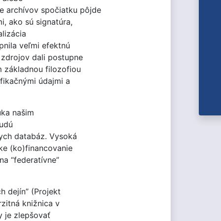
e archívov spočiatku pôjde
i, ako sú signatúra,
alizácia
pnila veľmi efektnú
 zdrojov dali postupne
 základnou filozofiou
ifikačnými údajmi a
úka našim
budú
nych databáz. Vysoká
ke (ko)financovanie
na “federatívne”
 dejín” (Projekt
zitná knižnica v
y je zlepšovať