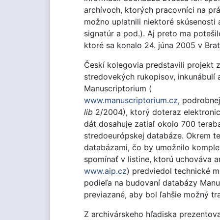
archívoch, ktorých pracovníci na prá
možno uplatnili niektoré skúsenosti 
signatúr a pod.). Aj preto ma poteši
ktoré sa konalo 24. júna 2005 v Brat
Českí kolegovia predstavili projekt
stredovekých rukopisov, inkunábulí a
Manuscriptorium (
www.manuscriptorium.cz
, podrobnej
lib
2/2004), ktorý doteraz elektroni
dát dosahuje zatiaľ okolo 700 teraba
stredoeurópskej databáze. Okrem ter
databázami, čo by umožnilo komplexn
spomínať v listine, ktorú uchováva a
www.aip.cz
) predviedol technické m
podieľa na budovaní databázy Manusc
previazané, aby bol ľahšie možný tra
Z archivárskeho hľadiska prezentova