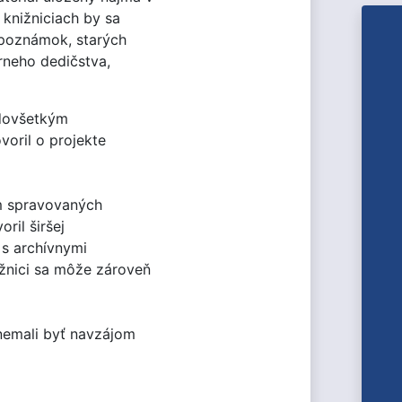
 knižniciach by sa
h poznámok, starých
úrneho dedičstva,
edovšetkým
voril o projekte
em spravovaných
ril širšej
 s archívnymi
ižnici sa môže zároveň
 nemali byť navzájom