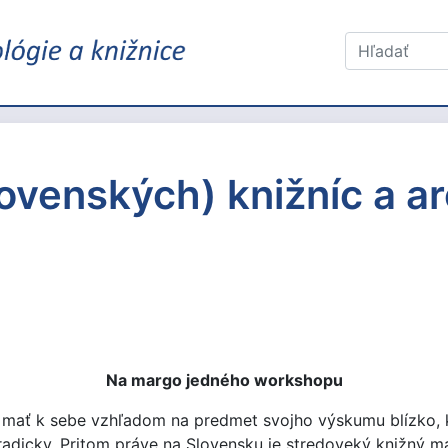
slovenských) knižníc a a
Na margo jedného workshopu
ali mať k sebe vzhľadom na predmet svojho výskumu blízko
adicky. Pritom práve na Slovensku je stredoveký knižný ma