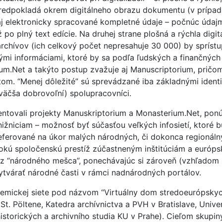
redpokladá okrem digitálneho obrazu dokumentu (v prípad
 aj elektronicky spracované kompletné údaje – počnúc údajm
po plný text edície. Na druhej strane plošná a rýchla digit
archívov (ich celkový počet nepresahuje 30 000) by sprístu
mi informáciami, ktoré by sa podľa ľudských a finančných
um.Net a takýto postup zvažuje aj Manuscriptorium, pričom
om. “Menej dôležité” sú sprevádzané iba základnými ident
zväčša dobrovoľní) spolupracovníci.
ntovali projekty Manuskriptorium a Monasterium.Net, pon
nižniciam – možnosť byť súčasťou veľkých infosietí, ktoré 
referované na úkor malých národných, či dokonca regionál
okú spoločenskú prestíž zúčastneným inštitúciám a európs
ie z “národného mešca”, ponechávajúc si zároveň (vzhľadom 
vytvárať národné časti v rámci nadnárodných portálov.
ademickej siete pod názvom “Virtuálny dom stredoeurópskych
t. Pöltene, Katedra archívnictva a PVH v Bratislave, Univer
istorických a archivního studia KU v Prahe). Cieľom skupin