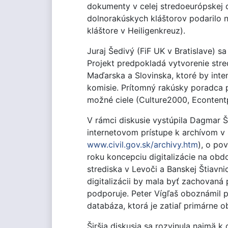
dokumenty v celej stredoeurópskej d
dolnorakúskych kláštorov podarilo n
kláštore v Heiligenkreuz).
Juraj Šedivý (FiF UK v Bratislave)
Projekt predpokladá vytvorenie str
Maďarska a Slovinska, ktoré by inte
komisie. Prítomný rakúsky poradca p
možné ciele (Culture2000, Econtent
V rámci diskusie vystúpila Dagmar Š
internetovom prístupe k archívom v 
www.civil.gov.sk/archivy.htm
), o po
roku koncepciu digitalizácie na obd
strediska v Levoči a Banskej Štiavni
digitalizácii by mala byť zachovaná
podporuje. Peter Vígľaš oboznámil p
databáza, ktorá je zatiaľ primárne 
Širšia diskusia sa rozvinula najmä k 