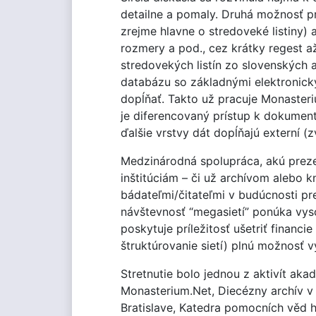
detailne a pomaly. Druhá možnosť p
zrejme hlavne o stredoveké listiny)
rozmery a pod., cez krátky regest až 
stredovekých listín zo slovenských 
databázu so základnými elektronický
dopĺňať. Takto už pracuje Monasteri
je diferencovaný prístup k dokument
ďalšie vrstvy dát dopĺňajú externí (
Medzinárodná spolupráca, akú preze
inštitúciám – či už archívom alebo k
bádateľmi/čitateľmi v budúcnosti p
návštevnosť “megasietí” ponúka vys
poskytuje príležitosť ušetriť financ
štruktúrovanie sietí) plnú možnosť 
Stretnutie bolo jednou z aktivít ak
Monasterium.Net, Diecézny archív v S
Bratislave, Katedra pomocních věd h