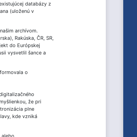
existujúcej databázy z
ťana (uloženú v
 našim archívom.
ska), Rakúska, ČR, SR,
jekt do Európskej
ii vysvetlil šance a
nformovala o
digitalizačného
myšlienkou, že pri
tronizácia plne
lavy, kde vzniká
, alebo