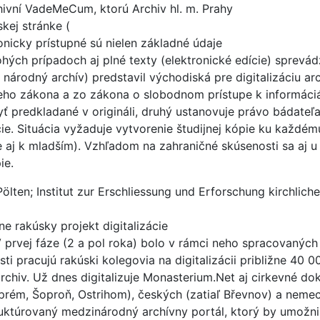
chivní VadeMeCum, ktorú Archiv hl. m. Prahy
kej stránke (
ronicky prístupné sú nielen základné údaje
ých prípadoch aj plné texty (elektronické edície) sprev
národný archív) predstavil východiská pre digitalizáciu a
eho zákona a zo zákona o slobodnom prístupe k informáci
yť predkladané v origináli, druhý ustanovuje právo bádate
ie. Situácia vyžaduje vytvorenie študijnej kópie ku každ
 aj k mladším). Vzhľadom na zahraničné skúsenosti sa aj u
ie.
lten; Institut zur Erschliessung und Erforschung kirchliche
ne rakúsky projekt digitalizácie
 prvej fáze (2 a pol roka) bolo v rámci neho spracovaných a
 pracujú rakúski kolegovia na digitalizácii približne 40 000
rchiv. Už dnes digitalizuje Monasterium.Net aj cirkevné d
rém, Šoproň, Ostrihom), českých (zatiaľ Břevnov) a neme
štruktúrovaný medzinárodný archívny portál, ktorý by umožni