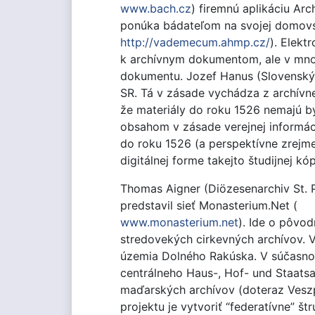
www.bach.cz
) firemnú aplikáciu Ar
ponúka bádateľom na svojej domovs
http://vademecum.ahmp.cz/
). Elekt
k archívnym dokumentom, ale v mnoh
dokumentu. Jozef Hanus (Slovenský 
SR. Tá v zásade vychádza z archívn
že materiály do roku 1526 nemajú b
obsahom v zásade verejnej informác
do roku 1526 (a perspektívne zrejme
digitálnej forme takejto študijnej kóp
Thomas Aigner (Diözesenarchiv St. Pö
predstavil sieť Monasterium.Net (
www.monasterium.net
). Ide o pôvod
stredovekých cirkevných archívov. V
územia Dolného Rakúska. V súčasnosti
centrálneho Haus-, Hof- und Staatsa
maďarských archívov (doteraz Veszp
projektu je vytvoriť “federatívne” 