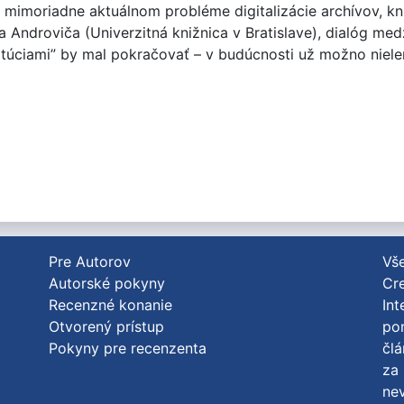
 mimoriadne aktuálnom probléme digitalizácie archívov, kn
za Androviča (Univerzitná knižnica v Bratislave), dialóg med
itúciami” by mal pokračovať – v budúcnosti už možno niele
Pre Autorov
Vše
Autorské pokyny
Cre
Recenzné konanie
Int
Otvorený prístup
po
Pokyny pre recenzenta
člá
za 
nev