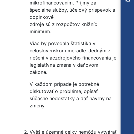
mikrofinancovaním. Príjmy za
špeciálne služby, účelový príspevok a
doplnkové
zdroje sú z rozpočtov knižníc
minimum.
Viac by povedala štatistika v
celoslovenskom meradle. Jedným z
riešení viaczdrojového financovania je
legislatívna zmena v daňovom
zákone.
V každom prípade je potrebné
diskutovať o probléme, opísať
súčasné nedostatky a dať návrhy na
zmeny.
Vyššie územné celky nemôžu vytvárať