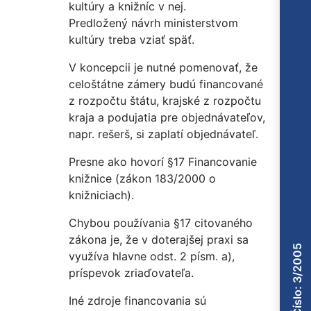
kultúry a knižníc v nej.
Predložený návrh ministerstvom
kultúry treba vziať späť.
V koncepcii je nutné pomenovať, že
celoštátne zámery budú financované
z rozpočtu štátu, krajské z rozpočtu
kraja a podujatia pre objednávateľov,
napr. rešerš, si zaplatí objednávateľ.
Presne ako hovorí §17 Financovanie
knižnice (zákon 183/2000 o
knižniciach).
Chybou používania §17 citovaného
zákona je, že v doterajšej praxi sa
Číslo: 3/2005
využíva hlavne odst. 2 písm. a),
príspevok zriaďovateľa.
Iné zdroje financovania sú