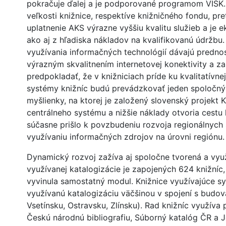
pokračuje ďalej a je podporované programom VISK. U
veľkosti knižnice, respektíve knižničného fondu, p
uplatnenie AKS výrazne vyššiu kvalitu služieb a je 
ako aj z hľadiska nákladov na kvalifikovanú údržbu.
využívania informačných technológií dávajú prednosť
výrazným skvalitnením internetovej konektivity a za
predpokladať, že v knižniciach príde ku kvalitatívn
systémy knižníc budú prevádzkovať jeden spoločný 
myšlienky, na ktorej je založený slovenský projekt
centrálneho systému a nižšie náklady otvoria cestu 
súčasne prišlo k povzbudeniu rozvoja regionálnych 
využívaniu informačných zdrojov na úrovni regiónu.
Dynamický rozvoj zažíva aj spoločne tvorená a vyu
využívanej katalogizácie je zapojených 624 knižníc,
vyvinula samostatný modul. Knižnice využívajúce s
využívanú katalogizáciu väčšinou v spojení s budo
Vsetínsku, Ostravsku, Zlínsku). Rad knižníc využíva 
Českú národnú bibliografiu, Súborný katalóg ČR a 