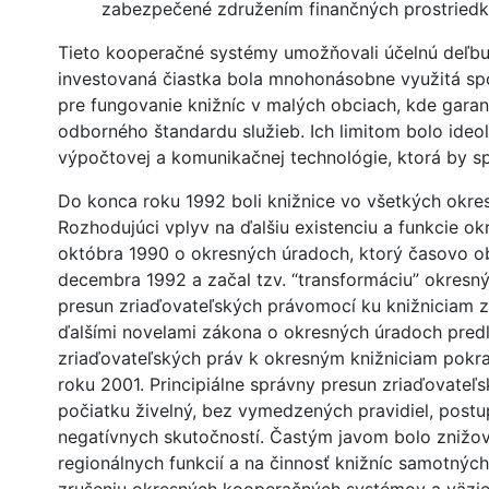
zabezpečené združením finančných prostriedko
Tieto kooperačné systémy umožňovali účelnú deľbu p
investovaná čiastka bola mnohonásobne využitá sp
pre fungovanie knižníc v malých obciach, kde garan
odborného štandardu služieb. Ich limitom bolo ideol
výpočtovej a komunikačnej technológie, ktorá by sp
Do konca roku 1992 boli knižnice vo všetkých okr
Rozhodujúci vplyv na ďalšiu existenciu a funkcie o
októbra 1990 o okresných úradoch, ktorý časovo obm
decembra 1992 a začal tzv. “transformáciu” okresný
presun zriaďovateľských právomocí ku knižniciam z
ďalšími novelami zákona o okresných úradoch pred
zriaďovateľských práv k okresným knižniciam pokr
roku 2001. Principiálne správny presun zriaďovate
počiatku živelný, bez vymedzených pravidiel, postu
negatívnych skutočností. Častým javom bolo znižov
regionálnych funkcií a na činnosť knižníc samotnýc