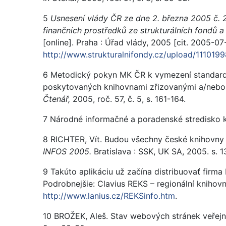
5
Usnesení vlády ČR ze dne 2. března 2005 č. 
finančních prostředků ze strukturálních fondů 
[online]. Praha : Úřad vlády, 2005 [cit. 2005-
http://www.strukturalnifondy.cz/upload/11101
6 Metodický pokyn MK ČR k vymezení standardu
poskytovaných knihovnami zřizovanými a/nebo 
Čtenář,
2005, roč. 57, č. 5, s. 161-164.
7 Národné informačné a poradenské stredisko k
8 RICHTER, Vít. Budou všechny české knihovny 
INFOS 2005.
Bratislava : SSK, UK SA, 2005. s. 1
9 Takúto aplikáciu už začína distribuovať firm
Podrobnejšie: Clavius REKS – regionální knihov
http://www.lanius.cz/REKSinfo.htm
.
10 BROŽEK, Aleš. Stav webových stránek veřejn