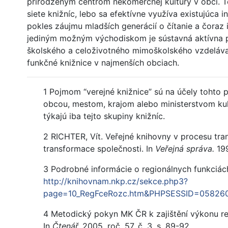
prirodzeným centrom nekomerčnej kultúry v obci. T
siete knižníc, lebo sa efektívne využíva existujúca i
pokles záujmu mladších generácií o čítanie a čoraz 
jediným možným východiskom je sústavná aktívna po
školského a celoživotného mimoškolského vzdelávani
funkčné knižnice v najmenších obciach.
1 Pojmom “verejné knižnice” sú na účely tohto
obcou, mestom, krajom alebo ministerstvom kult
týkajú iba tejto skupiny knižníc.
2 RICHTER, Vít. Veřejné knihovny v procesu tra
transformace společnosti. In
Veřejná správa.
199
3 Podrobné informácie o regionálnych funkciách 
http://knihovnam.nkp.cz/sekce.php3?
page=10_RegFceRozc.htm&PHPSESSID=05826
4 Metodický pokyn MK ČR k zajištění výkonu reg
In
Čtenář,
2005, roč. 57, č. 3, s. 89-92.