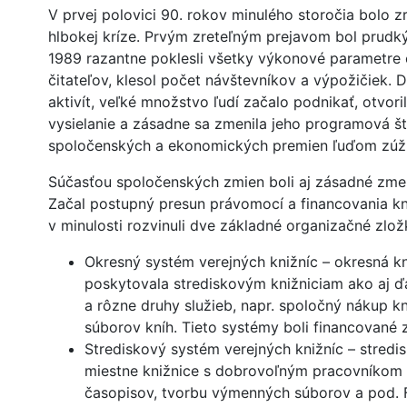
V prvej polovici 90. rokov minulého storočia bolo z
hlbokej kríze. Prvým zreteľným prejavom bol prudk
1989 razantne poklesli všetky výkonové parametre č
čitateľov, klesol počet návštevníkov a výpožičiek
aktivít, veľké množstvo ľudí začalo podnikať, otvori
vysielanie a zásadne sa zmenila jeho programová š
spoločenských a ekonomických premien ľuďom zúžil p
Súčasťou spoločenských zmien boli aj zásadné zmeny 
Začal postupný presun právomocí a financovania kn
v minulosti rozvinuli dve základné organizačné zlož
Okresný systém verejných knižníc – okresná k
poskytovala strediskovým knižniciam ako aj 
a rôzne druhy služieb, napr. spoločný nákup k
súborov kníh. Tieto systémy boli financované
Strediskový systém verejných knižníc – stredi
miestne knižnice s dobrovoľným pracovníkom o
časopisov, tvorbu výmenných súborov a pod. 