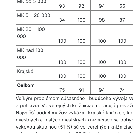
MK do 5 000
93
92
94
66
MK 5 – 20 000
34
100
98
87
MK 20 – 100
000
100
100
100
100
MK nad 100
000
100
100
100
100
Krajské
100
100
100
100
Celkom
75
91
94
74
Veľkým problémom súčasného i budúceho vývoja vere
a pohlavia. Vo verejných knižniciach pracujú prevažn
Najväčší podiel mužov vykázali krajské knižnice, kd
miestnych a malých mestských knižniciach sa pohyb
vekovou skupinou (51 %) sú vo verejných knižniciach