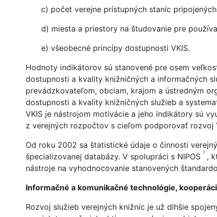
c) počet verejne prístupných staníc pripojených 
d) miesta a priestory na študovanie pre používa
e) všeobecné princípy dostupnosti VKIS.
Hodnoty indikátorov sú stanovené pre osem veľkostn
dostupnosti a kvality knižničných a informačných s
prevádzkovateľom, obciam, krajom a ústredným org
dostupnosti a kvality knižničných služieb a system
VKIS je nástrojom motivácie a jeho indikátory sú v
z verejných rozpočtov s cieľom podporovať rozvoj 
Od roku 2002 sa štatistické údaje o činnosti ver
7
špecializovanej databázy. V spolupráci s NIPOS
, 
nástroje na vyhodnocovanie stanovených štandardov 
Informačné a komunikačné technológie, kooperác
Rozvoj služieb verejných knižníc je už dlhšie spoj