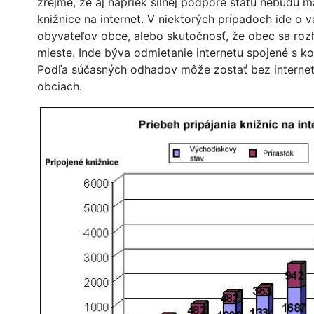
zrejmé, že aj napriek silnej podpore štátu nebudú m
knižnice na internet. V niektorých prípadoch ide o
obyvateľov obce, alebo skutočnosť, že obec sa roz
mieste. Inde býva odmietanie internetu spojené s 
Podľa súčasných odhadov môže zostať bez interneto
obciach.