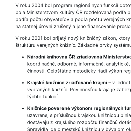
V roku 2004 bol program regionálnych funkcií dotov
bola Ministerstvom kultúry ČR rozdeľovaná podľa pe
podľa počtu obyvateľov a podľa počtu verejných kni
na štátnej úrovni zrušený a jeho financovanie prešl
V roku 2001 bol prijatý nový knižničný zákon, ktor
štruktúru verejných knižníc. Základné prvky systému
Národní knihovna ČR zriaďovaná Ministerstv
koordinačné, odborné, informačné, analytické
činnosti. Celoštátne metodicky riadi výkon reg
Krajské knižnice zriaďované krajmi
– v jednot
vybraných knižníc. Povinnosťou kraja je zabez
týchto funkcií.
Knižnice poverené výkonom regionálnych fun
uzavrenej s príslušnou krajskou knižnicou pln
dostávajú z krajského rozpočtu finančnú dotác
Spravidla ide o mestskú knižnicu v bývalom ok