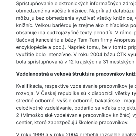
Sprístupňovanie elektronických informačných zdrojov 
obmedzené na väčšie knižnice. Napríklad databázu 
môžu ju bez obmedzenia využívať všetky knižnice, v
knižníc. Veľkou bariérou je zrejme ako z hľadiska p
obsahuje iba cudzojazyčné texty periodík. V rámci
tlačovej kancelárie a bázy Tam-Tam firmy Anopress 
encyklopédie a pod.). Napriek tomu, že v tomto prí
využitie bolo intenzívne. V roku 2004 bázu ČTK vy
bola sprístupňovaná v 12 krajských a 31 mestských 
Vzdelanostná a veková štruktúra pracovníkov kniž
Kvalifikácia, respektíve vzdelávanie pracovníkov j
rozvoja. V Českej republike sú k dispozícii všetky
stredné odborné, vyššie odborné, bakalárske i mag
celoživotné vzdelávanie, podarilo sa vďaka projek
2 (Mimoškolské vzdelávanie pracovníkov knižníc) 
centier, ktoré zabezpečujú školenie pracovníkov.
V roku 1999 a v roku 2004 prebehli rozsiahle analý