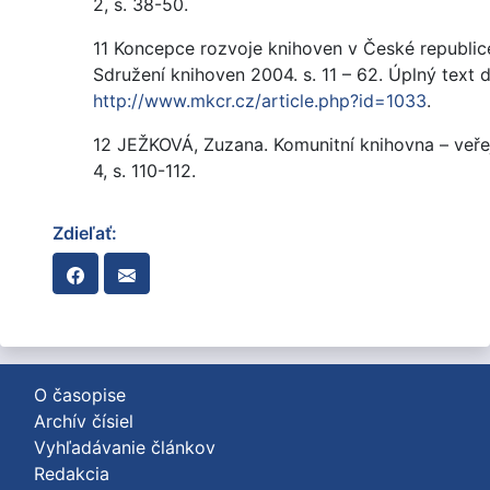
2, s. 38-50.
11 Koncepce rozvoje knihoven v České republic
Sdružení knihoven 2004. s. 11 – 62. Úplný text 
http://www.mkcr.cz/article.php?id=1033
.
12 JEŽKOVÁ, Zuzana. Komunitní knihovna – veře
4, s. 110-112.
Zdieľať:
O časopise
Archív čísiel
Vyhľadávanie článkov
Redakcia