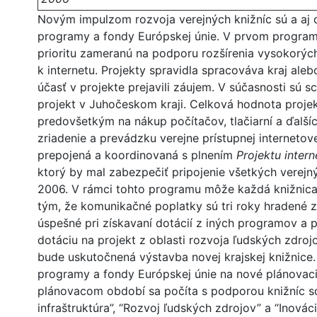
Novým impulzom rozvoja verejných knižníc sú a aj 
programy a fondy Európskej únie. V prvom progra
prioritu zameranú na podporu rozšírenia vysokorýc
k internetu. Projekty spravidla spracováva kraj alebo
účasť v projekte prejavili záujem. V súčasnosti sú s
projekt v Juhočeskom kraji. Celková hodnota projek
predovšetkým na nákup počítačov, tlačiarní a ďalšíc
zriadenie a prevádzku verejne prístupnej internetove
prepojená a koordinovaná s plnením
Projektu intern
ktorý by mal zabezpečiť pripojenie všetkých verejn
2006. V rámci tohto programu môže každá knižnica zí
tým, že komunikačné poplatky sú tri roky hradené z
úspešné pri získavaní dotácií z iných programov a p
dotáciu na projekt z oblasti rozvoja ľudských zdroj
bude uskutočnená výstavba novej krajskej knižnice
programy a fondy Európskej únie na nové plánovac
plánovacom období sa počíta s podporou knižníc so
infraštruktúra”, “Rozvoj ľudských zdrojov” a “Inová