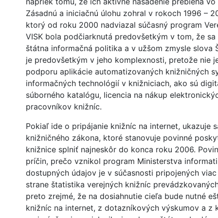
napriek tomu, že ich aktívne nasadenie prebieha vo 
Zásadnú a iniciačnú úlohu zohral v rokoch 1996 – 2
ktorý od roku 2000 nadviazal súčasný program Vere
VISK bola podčiarknutá predovšetkým v tom, že sa
štátna informačná politika a v užšom zmysle slova
je predovšetkým v jeho komplexnosti, pretože nie je
podporu aplikácie automatizovaných knižničných sy
informačných technológií v knižniciach, ako sú digit
súborného katalógu, licencia na nákup elektronickýc
pracovníkov knižníc.
Pokiaľ ide o pripájanie knižníc na internet, ukazuj
knižničného zákona, ktoré stanovuje povinné posky
knižnice splniť najneskôr do konca roku 2006. Pov
príčin, prečo vznikol program Ministerstva informa
dostupných údajov je v súčasnosti pripojených viac
strane štatistika verejných knižníc prevádzkovaných
preto zrejmé, že na dosiahnutie cieľa bude nutné ešt
knižníc na internet, z dotazníkových výskumov a z 