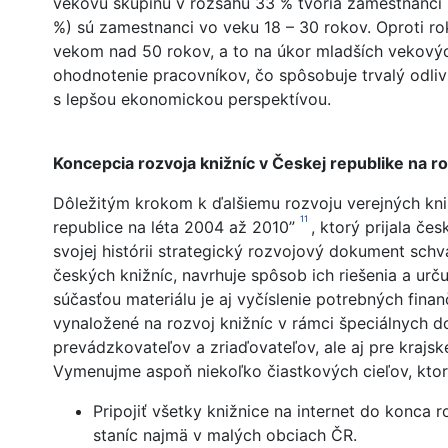
vekovú skupinu v rozsahu 33 % tvoria zamestnanci
%) sú zamestnanci vo veku 18 – 30 rokov. Oproti r
vekom nad 50 rokov, a to na úkor mladších vekovýc
ohodnotenie pracovníkov, čo spôsobuje trvalý odliv
s lepšou ekonomickou perspektívou.
Koncepcia rozvoja knižníc v Českej republike na 
Dôležitým krokom k ďalšiemu rozvoju verejných kni
11
republice na léta 2004 až 2010”
, ktorý prijala če
svojej histórii strategický rozvojový dokument sc
českých knižníc, navrhuje spôsob ich riešenia a ur
súčasťou materiálu je aj vyčíslenie potrebných fina
vynaložené na rozvoj knižníc v rámci špeciálnych d
prevádzkovateľov a zriaďovateľov, ale aj pre krajsk
Vymenujme aspoň niekoľko čiastkových cieľov, ktoré
Pripojiť všetky knižnice na internet do konca 
staníc najmä v malých obciach ČR.