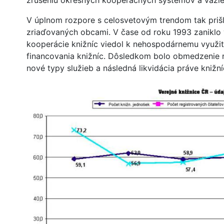
zrušeniu okresných kooperačných systémov a väzie
V úplnom rozpore s celosvetovým trendom tak prišl
zriaďovaných obcami. V čase od roku 1993 zaniklo 
kooperácie knižníc viedol k nehospodárnemu využit
financovania knižníc. Dôsledkom bolo obmedzenie r
nové typy služieb a následná likvidácia práve kniž