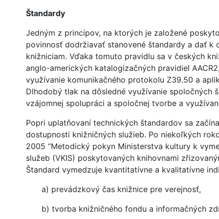
Štandardy
Jedným z princípov, na ktorých je založené poskyt
povinnosť dodržiavať stanovené štandardy a dať k d
knižniciam. Vďaka tomuto pravidlu sa v českých kn
anglo-amerických katalogizačných pravidiel AACR
využívanie komunikačného protokolu Z39.50 a apliká
Dlhodobý tlak na dôsledné využívanie spoločných 
vzájomnej spolupráci a spoločnej tvorbe a využívan
Popri uplatňovaní technických štandardov sa začína
dostupnosti knižničných služieb. Po niekoľkých roko
2005 “Metodický pokyn Ministerstva kultury k vyme
služeb (VKIS) poskytovaných knihovnami zřizovaný
Štandard vymedzuje kvantitatívne a kvalitatívne indi
a) prevádzkový čas knižnice pre verejnosť,
b) tvorba knižničného fondu a informačných zd