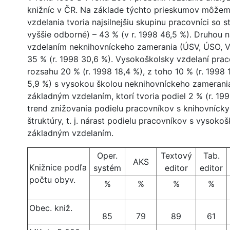
knižníc v ČR. Na základe týchto prieskumov môžeme
vzdelania tvoria najsilnejšiu skupinu pracovníci s
vyššie odborné) – 43 % (v r. 1998 46,5 %). Druhou 
vzdelaním neknihovníckeho zamerania (ÚSV, ÚSO, VOŠ
35 % (r. 1998 30,6 %). Vysokoškolsky vzdelaní prac
rozsahu 20 % (r. 1998 18,4 %), z toho 10 % (r. 1998
5,9 %) s vysokou školou neknihovníckeho zamerania
základným vzdelaním, ktorí tvoria podiel 2 % (r. 
trend znižovania podielu pracovníkov s knihovníck
štruktúry, t. j. nárast podielu pracovníkov s vysok
základným vzdelaním.
Oper.
Textový
Tab.
AKS
Knižnice podľa
systém
editor
editor
počtu obyv.
%
%
%
%
Obec. kniž.
85
79
89
61