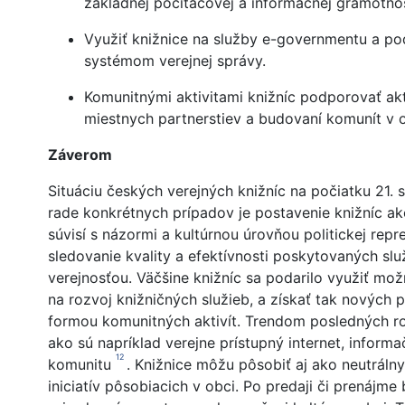
základnej počítačovej a informačnej gramotno
Využiť knižnice na služby e-governmentu a po
systémom verejnej správy.
Komunitnými aktivitami knižníc podporovať ak
miestnych partnerstiev a budovaní komunít v o
Záverom
Situáciu českých verejných knižníc na počiatku 21. 
rade konkrétnych prípadov je postavenie knižníc ako 
súvisí s názormi a kultúrnou úrovňou politickej rep
sledovanie kvality a efektívnosti poskytovaných služ
verejnosťou. Väčšine knižníc sa podarilo využiť mo
na rozvoj knižničných služieb, a získať tak nových p
formou komunitných aktivít. Trendom posledných roko
ako sú napríklad verejne prístupný internet, inform
12
komunitu
. Knižnice môžu pôsobiť aj ako neutráln
iniciatív pôsobiacich v obci. Po predaji či prenájm