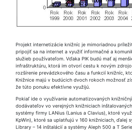
Projekt internetizácie knižníc je mimoriadnou prílež
pripojiť sa na internet a využiť informačné a komuni
služieb používateľom. Vďaka PIK budú mať aj menšie 
infraštruktúru, ktorá im otvorí cestu k novým zdroj
rozšírenie prevádzkového času a funkcií knižníc, kto
Knižnice majú v budúcich dvoch rokoch možnosť získ
že túto ponuku efektívne využijú.
Pokiaľ ide o využívanie automatizovaných knižničn
dodávateľov vo verejných knižniciach inštalovaných
systémy firmy LANius (Lanius a Clavius), ktoré vyu
KpWin), ktoré sa uplatňujú v 160 knižniciach, ďalej
Library – 14 inštalácií a systémy Aleph 500 a T Seri