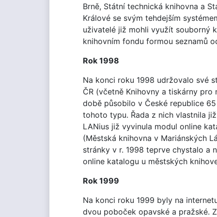
Brně, Státní technická knihovna a S
Králové se svým tehdejším systémem 
uživatelé již mohli využít souborný
knihovním fondu formou seznamů od
Rok 1998
Na konci roku 1998 udržovalo své s
ČR (včetně Knihovny a tiskárny pro
době působilo v České republice 65
tohoto typu. Řada z nich vlastnila j
LANius již vyvinula modul online ka
(Městská knihovna v Mariánských Láz
stránky v r. 1998 teprve chystalo a 
online katalogu u městských knihoven
Rok 1999
Na konci roku 1999 byly na internet
dvou poboček opavské a pražské. Z 