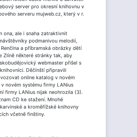
ebový server pro okresní knihovnu v
ového serveru mujweb.cz, který v r.
ona, ale i snaha zatraktivnit
 návštěvníky podmanivou melodií,
 Renčína a příbramská obrázky dětí
e Zlíně některé stránky tak, aby
Českobudějovický webmaster přišel s
ihovníci. Děčínští připravili
rovozovat online katalog v novém
em v novém systému firmy LANius
í firmy LANius nijak neohrozila (3).
eznam CD ke stažení. Mnohé
y karvinské a kroměřížské knihovny
ch včetně finštiny.