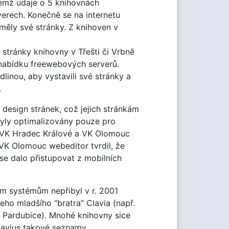
čemž údaje o 5 knihovnách
erech. Konečně se na internetu
měly své stránky. Z knihoven v
 stránky knihovny v Třešti či Vrbně
 nabídku freewebových serverů.
inou, aby vystavili své stránky a
.
 design stránek, což jejich stránkám
byly optimalizovány pouze pro
 SVK Hradec Králové a VK Olomouc
 VK Olomouc webeditor tvrdil, že
 se dalo přistupovat z mobilních
ým systémům nepřibyl v r. 2001
eho mladšího “bratra” Clavia (např.
k, Pardubice). Mnohé knihovny sice
Clavius takové seznamy