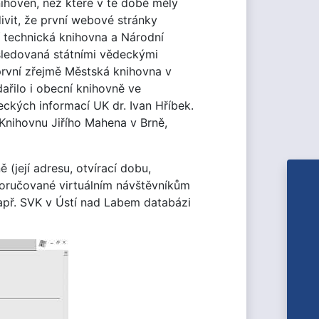
nihoven, než které v té době měly
ivit, že první webové stránky
í technická knihovna a Národní
ásledovaná státními vědeckými
první zřejmě Městská knihovna v
ařilo i obecní knihovně ve
ckých informací UK dr. Ivan Hříbek.
Knihovnu Jiřího Mahena v Brně,
(její adresu, otvírací dobu,
poručované virtuálním návštěvníkům
např. SVK v Ústí nad Labem databázi