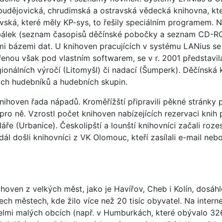
udějovická, chrudimská a ostravská vědecká knihovna, kte
ská, které měly KP-sys, to řešily speciálním programem. 
bálek (seznam časopisů děčínské pobočky a seznam CD-RO
mi bázemi dat. U knihoven pracujících v systému LANius se 
enou však pod vlastním softwarem, se v r. 2001 představila
gionálních výročí (Litomyšl) či nadací (Šumperk). Děčínská
ých hudebníků a hudebních skupin.
 knihoven řada nápadů. Kroměřížští připravili pěkné stránky 
 pro ně. Vzrostl počet knihoven nabízejících rezervaci knih 
ře (Urbanice). Českolipští a lounští knihovníci začali roz
ejdál došli knihovníci z VK Olomouc, kteří zasílali e-mail n
ihoven z velkých měst, jako je Havířov, Cheb i Kolín, dosá
ch městech, kde žilo více než 20 tisíc obyvatel. Na intern
velmi malých obcích (např. v Humburkách, které obývalo 3