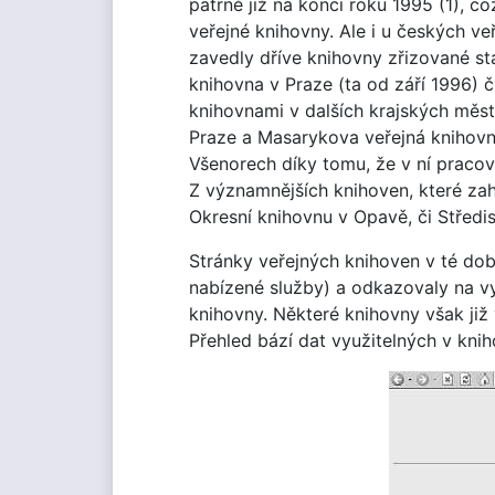
patrně již na konci roku 1995 (1), c
veřejné knihovny. Ale i u českých ve
zavedly dříve knihovny zřizované st
knihovna v Praze (ta od září 1996) 
knihovnami v dalších krajských měs
Praze a Masarykova veřejná knihovna
Všenorech díky tomu, že v ní pracov
Z významnějších knihoven, které zah
Okresní knihovnu v Opavě, či Středi
Stránky veřejných knihoven v té době
nabízené služby) a odkazovaly na v
knihovny. Některé knihovny však již
Přehled bází dat využitelných v kni