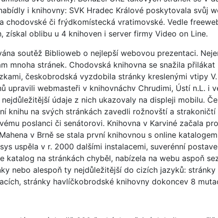
nabídly i knihovny: SVK Hradec Králové poskytovala svůj w
a chodovské či frýdkomístecká vratimovské. Vedle freeweb
 získal oblibu u 4 knihoven i server firmy Video on Line.
na soutěž Biblioweb o nejlepší webovou prezentaci. Nejen 
vám mnoha stránek. Chodovská knihovna se snažila přilákat
zkami, českobrodská vyzdobila stránky kreslenými vtipy V.
onů upravili webmasteři v knihovnáchv Chrudimi, Ústí n.L. i v
ejdůležitější údaje z nich ukazovaly na displeji mobilu. 
knihu na svých stránkách zavedli rožnovští a strakoničtí kn
vému poslanci či senátorovi. Knihovna v Karviné začala p
 Mahena v Brně se stala první knihovnou s online katalog
ys uspěla v r. 2000 dalšími instalacemi, suverénní postaven
ine katalog na stránkách chyběl, nabízela na webu aspoň s
ky nebo alespoň ty nejdůležitější do cizích jazyků: stránk
acích, stránky havlíčkobrodské knihovny dokoncev 8 mutací