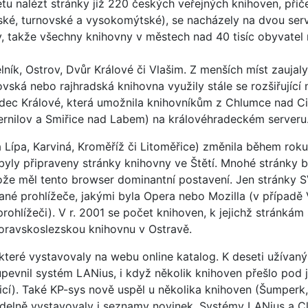
tu nalézt stránky již 220 českých veřejných knihoven, při
ské, turnovské a vysokomýtské), se nacházely na dvou serv
y, takže všechny knihovny v městech nad 40 tisíc obyvatel 
ník, Ostrov, Dvůr Králové či Vlašim. Z menších míst zaujaly
ská nebo rajhradská knihovna využily stále se rozšiřující
ec Králové, která umožnila knihovníkům z Chlumce nad Cidl
ernilov a Smiřice nad Labem) na královéhradeckém serveru
 Lípa, Karviná, Kroměříž či Litoměřice) změnila během roku
 byly připraveny stránky knihovny ve Štětí. Mnohé stránky 
otože měl tento browser dominantní postavení. Jen stránky
ané prohlížeče, jakými byla Opera nebo Mozilla (v případě
ohlížeči). V r. 2001 se počet knihoven, k jejichž stránkám
Moravskoslezskou knihovnu v Ostravě.
 které vystavovaly na webu online katalog. K deseti užívan
upevnil systém LANius, i když několik knihoven přešlo pod j
rlicí). Také KP-sys nově uspěl u několika knihoven (Šumper
videlně vystavovaly i seznamy novinek. Systémy LANius a 