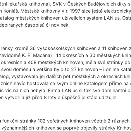
tátní lékařská knihovna), SVK v Českých Budějovicích díky
Koniáš. Městské knihovny v r. 1997 sice ještě elektronický
 katalog městských knihoven užívajících systém LANius. Ost
ebíraných časopisů či novinek.
tránky kromě 36 vysokoškolských knihoven a 11 knihoven z
 nevidomé K. E. Macana) i 14 okresních a 30 městských kni
 okresních a 408 městských knihoven, měla své stránky p
iž svou doménu a většina bylo to 27 knihoven – i online kat
talog, vystavovalo jej dalších pět městských a okresních 
ních navíc hostovala se svým online katalogem přímo na s
nic víc na nich nebylo. Firma LANius si tak své dominantní 
 vytvořila již před 8 lety a úspěšně je stále udržuje!
u funkční stránky 102 veřejných knihoven včetně 2 různých 
významnějších knihoven se poprvé objevily stránky Knihov