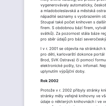
vygenerovávaly automaticky, českob
a mladoboleslavská a městská ostrav
nápadité seznamy s vyobrazením o
Stoupal také počet knihoven s další
firem. S obdobnou bází firem, vytvář
svátků). Za pozornost stála báze re
pro sběr údajů pro bázi severočesk
I v r. 2001 se objevila na stránkách
pro děti, karlovarští dokonce portál
Brod, SVK Ostrava) či pomocí formulá
elektronické pošty, tzv. infomail. N
uplynutím výpůjční doby.
Rok 2002
Protože v r. 2002 přibyly stránky kn
stránky měly veřejné knihovny ve vše
údaje o některých knihovnách i ve 