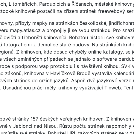
ch, Litoměřicích, Pardubicích a Říčanech, městské knihovny
oztocké knihovně postačil na zřízení stránek freewebový se
hovny, přibyly mapky na stránkách českolipské, jindřichoh
eru mapy.atlas.cz a propojily ji se svou stránkou. Pro snaz
ějovičtí a třeboňští knihovníci. Bohatou historii své kniho
tí fotografiemi z demolice staré budovy. Na stránkách knih
gionů. Z knihoven, kde dosud chyběly online katalogy, se j
Ve všech zmíněných případech se jednalo o software pardu
m roce s podporou wap protokolu i s návštěvní knihou, SVK v
zákonů, knihovna v Havlíčkově Brodě vystavila Kalendári
vých stránek do cizích jazyků. Aspoň dvě jazykové verze 
1. Usnadněnou práci měly knihovny využívající Tinweb. Ten
bové stránky 157 českých veřejných knihoven. Z knihoven v
hovně v Jablonci nad Nisou. Růstu počtu stránek napomohl
místila své stránky. Bohužel URL takových stránek se v dal