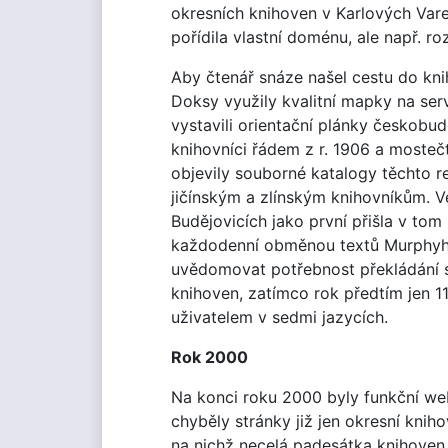
okresních knihoven v Karlových Vare
pořídila vlastní doménu, ale např. r
Aby čtenář snáze našel cestu do kni
Doksy využily kvalitní mapky na serv
vystavili orientační plánky českobud
knihovníci řádem z r. 1906 a mosteč
objevily souborné katalogy těchto re
jičínským a zlínským knihovníkům. 
Budějovicích jako první přišla v to
každodenní obměnou textů Murphyho 
uvědomovat potřebnost překládání s
knihoven, zatímco rok předtím jen 1
uživatelem v sedmi jazycích.
Rok 2000
Na konci roku 2000 byly funkční we
chyběly stránky již jen okresní kni
na nichž necelá padesátka knihoven u