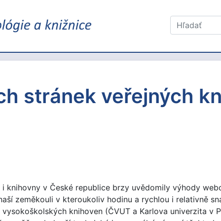
h stránek veřejných k
i i knihovny v České republice brzy uvědomily výhody webo
naší zeměkouli v kteroukoliv hodinu a rychlou i relativně sn
 vysokoškolských knihoven (ČVUT a Karlova univerzita v P