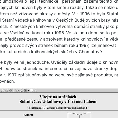
ož umožňovalo lepší technické i personální zázemí těchto k
řejných knihoven byly v tom směru rozdíly, takže se nelze d
átem než zřizované okresy a městy. V r. 1996 to byla Státn
či Státní vědecká knihovna v Českých Budějovicích brzy n
tech. Z městských knihoven vytvořila domácí stránky jako 
 ve Vsetíně na konci roku 1996. Ve stejnou dobu se to pod
al předčasně zesnulý absolvent katedry knihovnictví a věde
ájily provoz svých stránek během roku 1997, lze jmenovat 
sko kulturních a knihovnických služeb v Chomutově.
 byly velmi jednoduché. Uváděly základní údaje o knihovně 
yhledávače stránek na internetu či na zajímavé stránky do
 v r. 1997 zpřístupňovaly na webu své zajímavé produkty, 
hovnách.