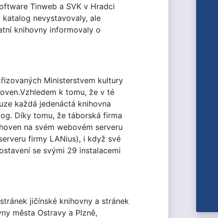
 software Tinweb a SVK v Hradci
 katalog nevystavovaly, ale
atní knihovny informovaly o
řizovaných Ministerstvem kultury
hoven.Vzhledem k tomu, že v té
ouze každá jedenáctá knihovna
alog. Díky tomu, že táborská firma
knihoven na svém webovém serveru
erveru firmy LANius), i když své
postavení se svými 29 instalacemi
stránek jičínské knihovny a stránek
ny města Ostravy a Plzně,