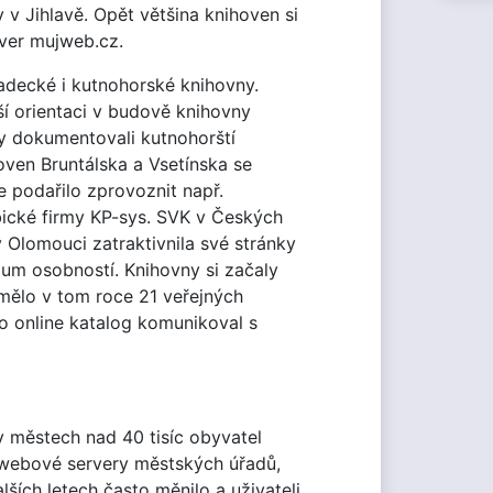
 v Jihlavě. Opět většina knihoven si
rver mujweb.cz.
radecké i kutnohorské knihovny.
ší orientaci v budově knihovny
vny dokumentovali kutnohorští
oven Bruntálska a Vsetínska se
e podařilo zprovoznit např.
bické firmy KP-sys. SVK v Českých
 Olomouci zatraktivnila své stránky
um osobností. Knihovny si začaly
mělo v tom roce 21 veřejných
to online katalog komunikoval s
 městech nad 40 tisíc obyvatel
y webové servery městských úřadů,
ších letech často měnilo a uživateli