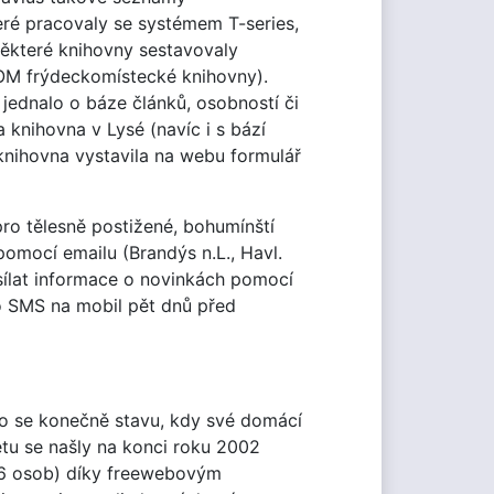
ré pracovaly se systémem T-series,
Některé knihovny sestavovaly
M frýdeckomístecké knihovny).
jednalo o báze článků, osobností či
 knihovna v Lysé (navíc i s bází
 knihovna vystavila na webu formulář
pro tělesně postižené, bohumínští
pomocí emailu (Brandýs n.L., Havl.
esílat informace o novinkách pomocí
ebo SMS na mobil pět dnů před
hlo se konečně stavu, kdy své domácí
etu se našly na konci roku 2002
26 osob) díky freewebovým