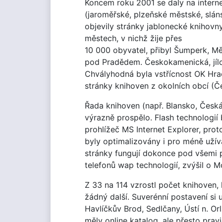
Koncem roku 2001 se daly na interne
(jaroměřské, plzeňské městské, slán
objevily stránky jablonecké knihovn
městech, v nichž žije přes
10 000 obyvatel, přibyl Šumperk, Měl
pod Pradědem. Českokamenická, jílov
Chvályhodná byla vstřícnost OK Hrad
stránky knihoven z okolních obcí (Č
Řada knihoven (např. Blansko, Česká
výrazně prospělo. Flash technologií
prohlížeč MS Internet Explorer, pr
byly optimalizovány i pro méně užív
stránky fungují dokonce pod všemi pr
telefonů wap technologií, zvýšil o 
Z 33 na 114 vzrostl počet knihoven,
žádný další. Suverénní postavení si 
Havlíčkův Brod, Sedlčany, Ústí n. O
měly online katalog, ale přesto pra