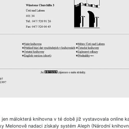
 jen málokterá knihovna v té době již vystavovala online ka
 díky Melonově nadaci získaly systém Aleph (Národní knih