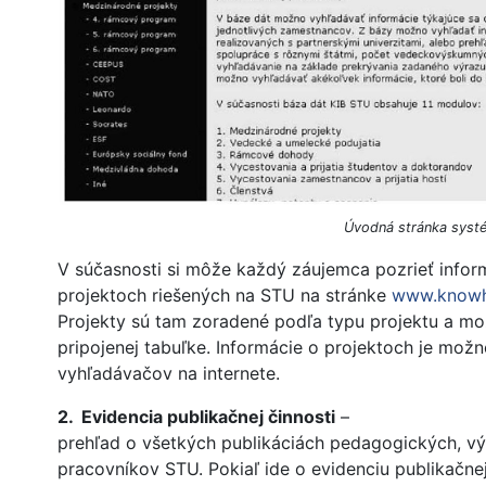
Úvodná stránka syst
V súčasnosti si môže každý záujemca pozrieť infor
projektoch riešených na STU na stránke
www.knowh
Projekty sú tam zoradené podľa typu projektu a mo
pripojenej tabuľke. Informácie o projektoch je mož
vyhľadávačov na internete.
2. Evidencia publikačnej činnosti
–
prehľad o všetkých publikáciách pedagogických, v
pracovníkov STU. Pokiaľ ide o evidenciu publikačnej