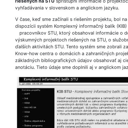
riešených na STU
sprístupní informácie o projekto
vyhľadávania v slovenskom a anglickom jazyku.
V čase, keď sme začínali s riešením projektu, bol n
dispozícii systém Komplexný informačný balík (KIB)
pracovníkov STU, ktorý obsahoval informácie o d
výskumných projektoch riešených na STU, o služobn
ďalších aktivitách STU. Tento systém sme zobrali z
Know-how centra o domácich a zahraničných proje
základných bibliografických údajov obsahovať aj cie
anotáciu. Tieto údaje sme doplnili aj v anglickom ja