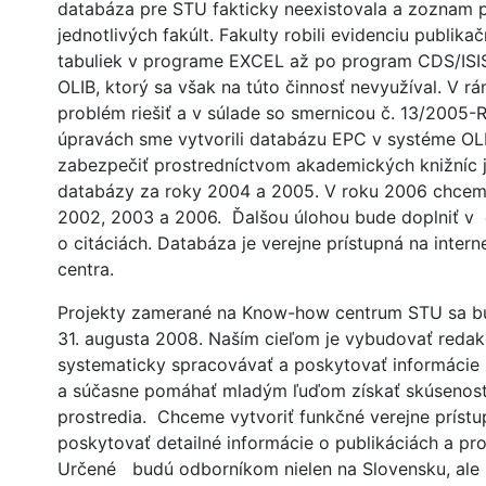
databáza pre STU fakticky neexistovala a zoznam pu
jednotlivých fakúlt. Fakulty robili evidenciu publik
tabuliek v programe EXCEL až po program CDS/ISIS.
OLIB, ktorý sa však na túto činnosť nevyužíval. V rá
problém riešiť a v súlade so smernicou č. 13/2005
úpravách sme vytvorili databázu EPC v systéme OL
zabezpečiť prostredníctvom akademických knižníc j
databázy za roky 2004 a 2005. V roku 2006 chcem
2002, 2003 a 2006. Ďalšou úlohou bude doplniť 
o citáciách. Databáza je verejne prístupná na inte
centra.
Projekty zamerané na Know-how centrum STU sa bud
31. augusta 2008. Naším cieľom je vybudovať reda
systematicky spracovávať a poskytovať informácie
a súčasne pomáhať mladým ľuďom získať skúsenosti
prostredia. Chceme vytvoriť funkčné verejne príst
poskytovať detailné informácie o publikáciách a pr
Určené budú odborníkom nielen na Slovensku, ale 