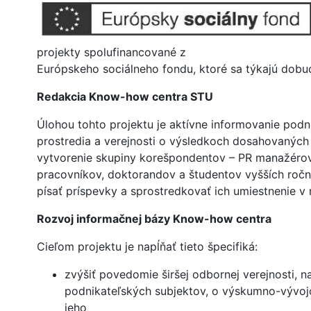
projekty spolufinancované z
Európskeho sociálneho fondu, ktoré sa týkajú dob
Redakcia Know-how centra STU
Úlohou tohto projektu je aktívne informovanie podn
prostredia a verejnosti o výsledkoch dosahovaných 
vytvorenie skupiny korešpondentov – PR manažéro
pracovníkov, doktorandov a študentov vyšších ročn
písať príspevky a sprostredkovať ich umiestnenie v
Rozvoj informačnej bázy Know-how centra
Cieľom projektu je napĺňať tieto špecifiká:
zvýšiť povedomie širšej odbornej verejnosti, n
podnikateľských subjektov, o výskumno-vývoj
jeho