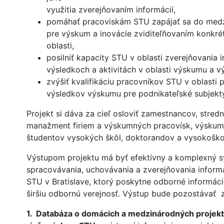
využitia zverejňovaním informácií,
pomáhať pracoviskám STU zapájať sa do medz
pre výskum a inovácie zviditeľňovaním konkrét
oblasti,
posilniť kapacity STU v oblasti zverejňovania i
výsledkoch a aktivitách v oblasti výskumu a v
zvýšiť kvalifikáciu pracovníkov STU v oblasti 
výsledkov výskumu pre podnikateľské subjekty
Projekt si dáva za cieľ osloviť zamestnancov, stredn
manažment firiem a výskumných pracovísk, výskum
študentov vysokých škôl, doktorandov a vysokoškol
Výstupom projektu má byť efektívny a komplexný s
spracovávania, uchovávania a zverejňovania informá
STU v Bratislave, ktorý poskytne odborné informáci
širšiu odbornú verejnosť. Výstup bude pozostávať 
1. Databáza o domácich a medzinárodných projek