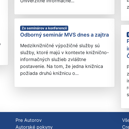
E
Univerzitné informačné...
z
Zo seminárov a konferencií
Odborný seminár MVS dnes a zajtra
v
Medziknižničné výpožičné služby sú
služby, ktoré majú v kontexte knižnično-
informačných služieb zvláštne
postavenie. Na tom, že jedna knižnica
P
požiada druhú knižnicu o...
z
r
s
Pre Autorov
Vše
Autorské pokyny
Cre