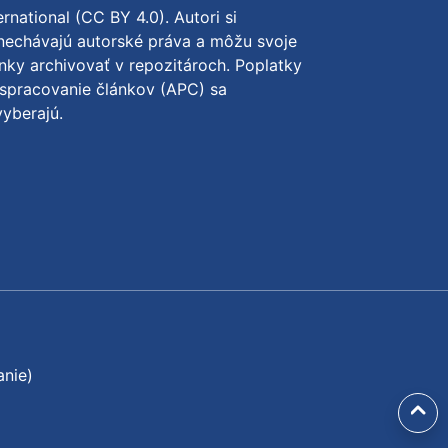
ernational (CC BY 4.0)
. Autori si
nechávajú autorské práva a môžu svoje
nky archivovať v repozitároch. Poplatky
spracovanie článkov (APC) sa
yberajú.
anie)