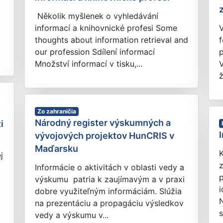
Několik myšlenek o vyhledávání
informací a knihovnické profesi Some
V
thoughts about information retrieval and
f
our profession Sdílení informací
p
Množství informací v tisku,...
V
ž
Zo zahraničia
Národný register výskumných a
i
vývojových projektov HunCRIS v
Maďarsku
j
z
Informácie o aktivitách v oblasti vedy a
výskumu patria k zaujímavým a v praxi
i
dobre využiteľným informáciám. Slúžia
N
na prezentáciu a propagáciu výsledkov
s
vedy a výskumu v...