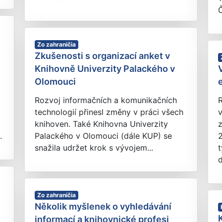
Č
Zo zahraničia
Zkušenosti s organizací anket v
Knihovně Univerzity Palackého v
Olomouci
Rozvoj informačních a komunikačních
technologií přinesl změny v práci všech
v
knihoven. Také Knihovna Univerzity
z
.
Palackého v Olomouci (dále KUP) se
snažila udržet krok s vývojem...
t
d
Zo zahraničia
Několik myšlenek o vyhledávání
informací a knihovnické profesi