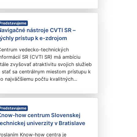
Predstavujeme
Navigačné nástroje CVTI SR –
rýchly prístup k e-zdrojom
Centrum vedecko-technických
nformácií SR (CVTI SR) má ambíciu
tále zvyšovať atraktivitu svojich služieb
 stať sa centrálnym miestom prístupu k
o najväčšiemu počtu kvalitných...
Predstavujeme
Know-how centrum Slovenskej
technickej univerzity v Bratislave
Poslaním Know-how centra je