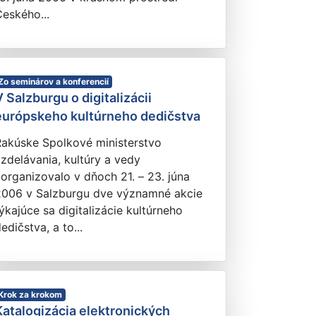
eského...
Zo seminárov a konferencií
V Salzburgu o digitalizácii
európskeho kultúrneho dedičstva
Rakúske Spolkové ministerstvo
zdelávania, kultúry a vedy
organizovalo v dňoch 21. – 23. júna
2006 v Salzburgu dve významné akcie
ýkajúce sa digitalizácie kultúrneho
edičstva, a to...
Krok za krokom
Katalogizácia elektronických