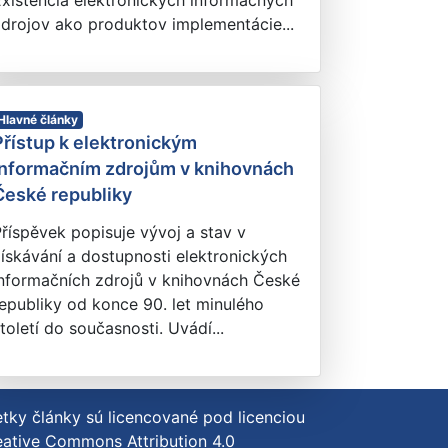
xistencia elektronických informačných
drojov ako produktov implementácie...
Hlavné články
Přístup k elektronickým
informačním zdrojům v knihovnách
České republiky
říspěvek popisuje vývoj a stav v
ískávání a dostupnosti elektronických
informačních zdrojů v knihovnách České
epubliky od konce 90. let minulého
toletí do současnosti. Uvádí...
tky články sú licencované pod licenciou
ative Commons Attribution 4.0