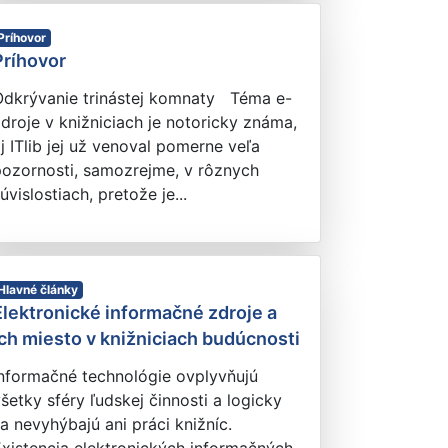
Príhovor
Príhovor
Odkrývanie trinástej komnaty Téma e-
droje v knižniciach je notoricky známa,
j ITlib jej už venoval pomerne veľa
pozornosti, samozrejme, v rôznych
úvislostiach, pretože je...
Hlavné články
Elektronické informačné zdroje a
ich miesto v knižniciach budúcnosti
Informačné technológie ovplyvňujú
šetky sféry ľudskej činnosti a logicky
a nevyhýbajú ani práci knižníc.