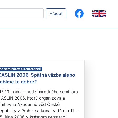
Hľadať
Zo seminárov a konferencií
CASLIN 2006. Spätná väzba alebo
robíme to dobre?
Už 13. ročník medzinárodného seminára
CASLIN 2006, ktorý organizovala
Knihovna Akademie věd České
epubliky v Prahe, sa konal v dňoch 11. –
5. júna 2006 v krásnom prostredí