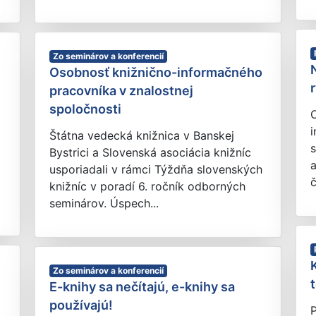
Zo seminárov a konferencií
Osobnosť knižnično-informačného
pracovníka v znalostnej
spoločnosti
i
Štátna vedecká knižnica v Banskej
s
Bystrici a Slovenská asociácia knižníc
a
usporiadali v rámci Týždňa slovenských
č
knižníc v poradí 6. ročník odborných
seminárov. Úspech...
Zo seminárov a konferencií
E-knihy sa nečítajú, e-knihy sa
používajú!