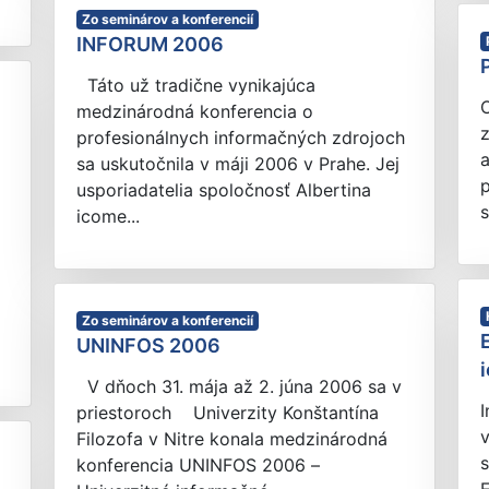
Zo seminárov a konferencií
INFORUM 2006
Táto už tradične vynikajúca
medzinárodná konferencia o
z
profesionálnych informačných zdrojoch
a
sa uskutočnila v máji 2006 v Prahe. Jej
usporiadatelia spoločnosť Albertina
s
icome...
)
Zo seminárov a konferencií
UNINFOS 2006
V dňoch 31. mája až 2. júna 2006 sa v
priestoroch Univerzity Konštantína
v
Filozofa v Nitre konala medzinárodná
s
konferencia UNINFOS 2006 –