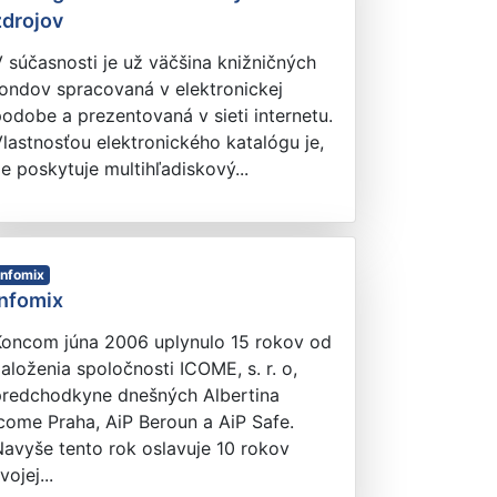
zdrojov
 súčasnosti je už väčšina knižničných
ondov spracovaná v elektronickej
odobe a prezentovaná v sieti internetu.
lastnosťou elektronického katalógu je,
e poskytuje multihľadiskový...
Infomix
Infomix
Koncom júna 2006 uplynulo 15 rokov od
aloženia spoločnosti ICOME, s. r. o,
predchodkyne dnešných Albertina
come Praha, AiP Beroun a AiP Safe.
avyše tento rok oslavuje 10 rokov
vojej...