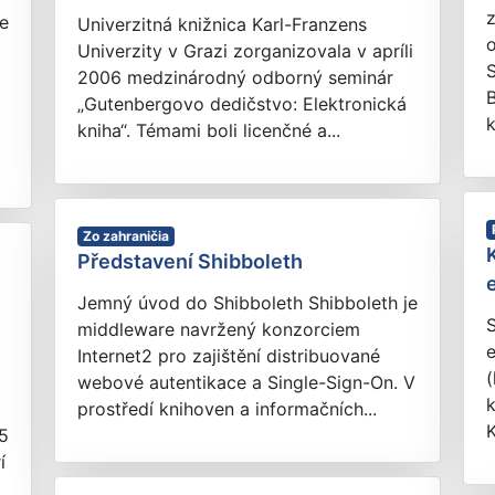
je
Univerzitná knižnica Karl-Franzens
o
Univerzity v Grazi zorganizovala v apríli
S
2006 medzinárodný odborný seminár
B
„Gutenbergovo dedičstvo: Elektronická
k
kniha“. Témami boli licenčné a...
Zo zahraničia
Představení Shibboleth
i
Jemný úvod do Shibboleth Shibboleth je
middleware navržený konzorciem
e
Internet2 pro zajištění distribuované
(
webové autentikace a Single-Sign-On. V
prostředí knihoven a informačních...
K
5
í