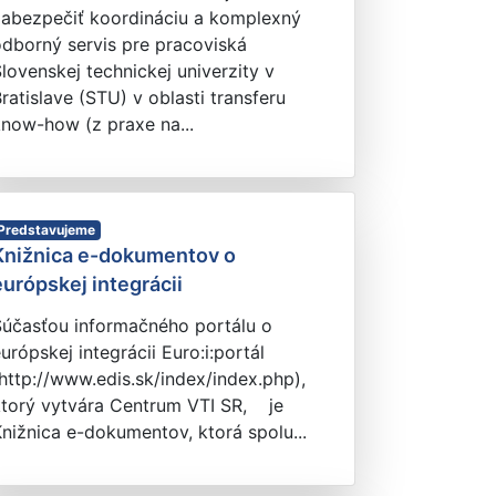
zabezpečiť koordináciu a komplexný
dborný servis pre pracoviská
lovenskej technickej univerzity v
ratislave (STU) v oblasti transferu
now-how (z praxe na...
Predstavujeme
Knižnica e-dokumentov o
európskej integrácii
Súčasťou informačného portálu o
urópskej integrácii Euro:i:portál
http://www.edis.sk/index/index.php),
ktorý vytvára Centrum VTI SR, je
nižnica e-dokumentov, ktorá spolu...