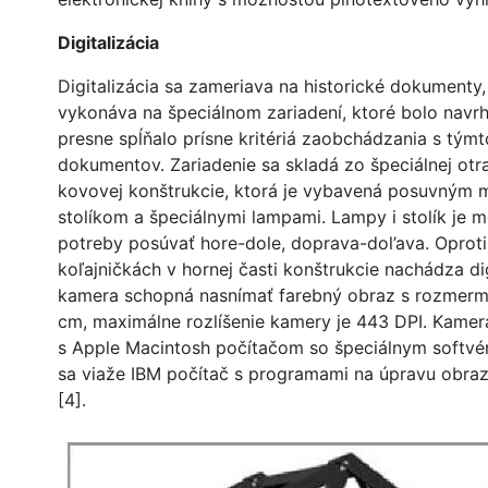
Digitalizácia
Digitalizácia sa zameriava na historické dokumenty,
vykonáva na špeciálnom zariadení, ktoré bolo navrh
presne spĺňalo prísne kritériá zaobchádzania s tým
dokumentov. Zariadenie sa skladá zo špeciálnej otr
kovovej konštrukcie, ktorá je vybavená posuvným
stolíkom a špeciálnymi lampami. Lampy i stolík je 
potreby posúvať hore-dole, doprava-dol’ava. Oproti 
koľajničkách v hornej časti konštrukcie nachádza di
kamera schopná nasnímať farebný obraz s rozmermi
cm, maximálne rozlíšenie kamery je 443 DPI. Kame
s Apple Macintosh počítačom so špeciálnym softvé
sa viaže IBM počítač s programami na úpravu obra
[4].