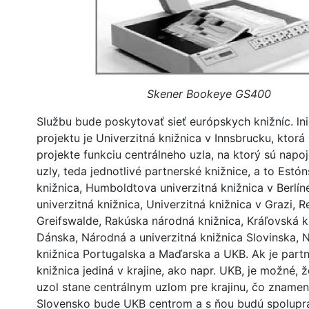
Skener Bookeye GS400
Službu bude poskytovať sieť európskych knižníc. ln
projektu je Univerzitná knižnica v Innsbrucku, ktor
projekte funkciu centrálneho uzla, na ktorý sú napo
uzly, teda jednotlivé partnerské knižnice, a to Estó
knižnica, Humboldtova univerzitná knižnica v Berlín
univerzitná knižnica, Univerzitná knižnica v Grazi, 
Greifswalde, Rakúska národná knižnica, Kráľovská k
Dánska, Národná a univerzitná knižnica Slovinska, 
knižnica Portugalska a Maďarska a UKB. Ak je part
knižnica jediná v krajine, ako napr. UKB, je možné, ž
uzol stane centrálnym uzlom pre krajinu, čo znamen
Slovensko bude UKB centrom a s ňou budú spolupra