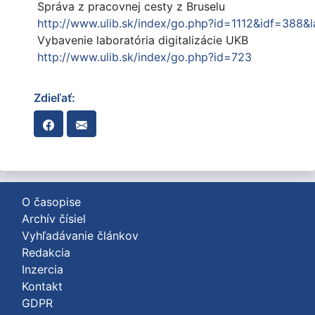
Správa z pracovnej cesty z Bruselu
http://www.ulib.sk/index/go.php?id=1112&idf=388&
Vybavenie laboratória digitalizácie UKB
http://www.ulib.sk/index/go.php?id=723
Zdieľať:
O časopise
Archív čísiel
Vyhľadávanie článkov
Redakcia
Inzercia
Kontakt
GDPR