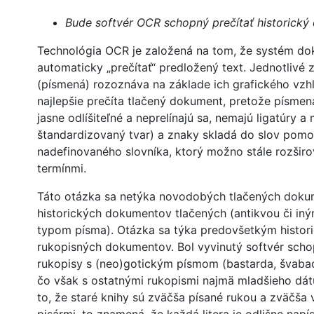
Bude softvér OCR schopný prečítať historick
Technológia OCR je založená na tom, že systém d
automaticky „prečítať“ predložený text. Jednotlivé 
(písmená) rozoznáva na základe ich grafického vzh
najlepšie prečíta tlačený dokument, pretože písmen
jasne odlíšiteľné a neprelínajú sa, nemajú ligatúry a
štandardizovaný tvar) a znaky skladá do slov pom
nadefinovaného slovníka, ktorý možno stále rozšir
termínmi.
Táto otázka sa netýka novodobých tlačených doku
historických dokumentov tlačených (antikvou či i
typom písma). Otázka sa týka predovšetkým histor
rukopisných dokumentov. Bol vyvinutý softvér scho
rukopisy s (neo)gotickým písmom (bastarda, švabac
čo však s ostatnými rukopismi najmä mladšieho dá
to, že staré knihy sú zväčša písané rukou a zväčša 