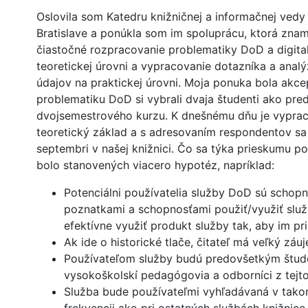
Oslovila som Katedru knižničnej a informačnej vedy
Bratislave a ponúkla som im spoluprácu, ktorá zna
čiastočné rozpracovanie problematiky DoD a digital
teoretickej úrovni a vypracovanie dotazníka a anal
údajov na praktickej úrovni. Moja ponuka bola akce
problematiku DoD si vybrali dvaja študenti ako pre
dvojsemestrového kurzu. K dnešnému dňu je vypra
teoretický základ a s adresovaním respondentov sa
septembri v našej knižnici. Čo sa týka prieskumu po
bolo stanovených viacero hypotéz, napríklad:
Potenciálni používatelia služby DoD sú schopn
poznatkami a schopnosťami použiť/využiť služ
efektívne využiť produkt služby tak, aby im pri
Ak ide o historické tlače, čitateľ má veľký záu
Používateľom služby budú predovšetkým štude
vysokoškolskí pedagógovia a odborníci z tejto
Služba bude používateľmi vyhľadávaná v tako