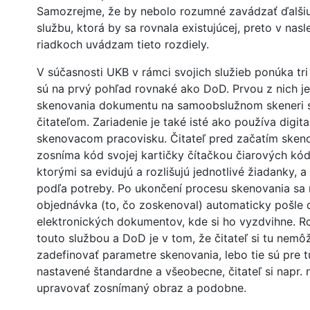
Samozrejme, že by nebolo rozumné zavádzať ďalšiu
službu, ktorá by sa rovnala existujúcej, preto v nasl
riadkoch uvádzam tieto rozdiely.
V súčasnosti UKB v rámci svojich služieb ponúka tri
sú na prvý pohľad rovnaké ako DoD. Prvou z nich je
skenovania dokumentu na samoobslužnom skeneri
čitateľom. Zariadenie je také isté ako používa digita
skenovacom pracovisku. Čitateľ pred začatím sken
zosníma kód svojej kartičky čítačkou čiarových kó
ktorými sa evidujú a rozlišujú jednotlivé žiadanky, a
podľa potreby. Po ukončení procesu skenovania sa
objednávka (to, čo zoskenoval) automaticky pošle
elektronických dokumentov, kde si ho vyzdvihne. R
touto službou a DoD je v tom, že čitateľ si tu nemô
zadefinovať parametre skenovania, lebo tie sú pre t
nastavené štandardne a všeobecne, čitateľ si napr.
upravovať zosnímaný obraz a podobne.