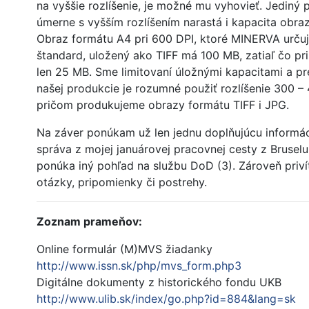
na vyššie rozlíšenie, je možné mu vyhovieť. Jediný 
úmerne s vyšším rozlíšením narastá i kapacita obra
Obraz formátu A4 pri 600 DPI, ktoré MINERVA určuj
štandard, uložený ako TIFF má 100 MB, zatiaľ čo pr
len 25 MB. Sme limitovaní úložnými kapacitami a pr
našej produkcie je rozumné použiť rozlíšenie 300 –
pričom produkujeme obrazy formátu TIFF i JPG.
Na záver ponúkam už len jednu doplňujúcu informáci
správa z mojej januárovej pracovnej cesty z Bruselu
ponúka iný pohľad na službu DoD (3). Zároveň priv
otázky, pripomienky či postrehy.
Zoznam prameňov:
Online formulár (M)MVS žiadanky
http://www.issn.sk/php/mvs_form.php3
Digitálne dokumenty z historického fondu UKB
http://www.ulib.sk/index/go.php?id=884&lang=sk