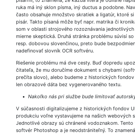
pisármi, to znamená, že každá litera je odlišne napí
ruka má iný sklon písma, iný ductus a podobne. Nav
často obsahuje množstvo skratiek a ligatúr, ktoré s
pisár. Takto písaná môže byť napr. matrika či kroni
som v oblasti strojového rozoznávania jednotlivýc
mierne skeptická. Druhá stránka problému súvisí so
resp. dobovou slovenčinou, preto bude bezpodmie
nadefinovať slovník OCR softvéru.
Riešenie problému má dve cesty. Buď dopredu upo
čitateľa, že mu doručíme dokument s chybami (sof
prečíta slovo), alebo budeme z historických fondo
len obrazové dáta bez vygenerovaného textu.
Nakoľko nás pri službe bude limitovať autorsk
V súčasnosti digitalizujeme z historických fondov U
produkciu voľne vystavujeme na našich webových s
Jednotlivé obrazy sú chránené vodoznakom. Tento 
softvér Photoshop a je neodstrániteľný. To znamená