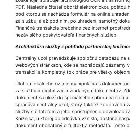
zoskenuje, spracuje technológiou OCR a transformu
PDF. Následne čitateľ obdrží elektronickou poštou h
pod ktorou sa nachádza formulár na online uhraden
za službu, a až pod ním, po uhradení, samotný dok
Finančná transakcia prebehne cez internet prostre
nezávislého poskytovateľa finančných služieb.
Architektúra služby z pohľadu partnerskej knižnic
Centrálny uzol prevádzkuje spoločnú databázu na s
webových stránkach, kde sa nachádzajú záznamy v
transakcií a kompletný tok práce pre všetky objedn
Úlohou lokálneho uzla je manipulácia s dokumentom
za službu a digitalizácia žiadaných dokumentov. Zd
dokument sa uloží do špeciálneho súboru na sieti a 
spracúva centrálny uzol, ktorý taktiež zodpovedá 
služby s čitateľom a jeho sprístupnenie downloado
Knižnica, u ktorej objednávka vznikla, dostane naspä
dokument obohatený o fulltext a metadáta. Tento 