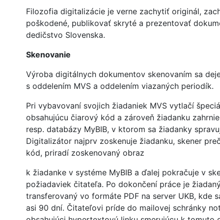
Filozofia digitalizácie je verne zachytiť originál, zac
poškodené, publikovať skryté a prezentovať dokum
dedičstvo Slovenska.
Skenovanie
Výroba digitálnych dokumentov skenovaním sa deje
s oddelením MVS a oddelením viazaných periodík.
Pri vybavovaní svojich žiadaniek MVS vytlačí špeci
obsahujúcu čiarový kód a zároveň žiadanku zahrnie
resp. databázy MyBIB, v ktorom sa žiadanky spravuj
Digitalizátor najprv zoskenuje žiadanku, skener preč
kód, priradí zoskenovaný obraz
k žiadanke v systéme MyBIB a ďalej pokračuje v sk
požiadaviek čitateľa. Po dokončení práce je žiada
transferovaný vo formáte PDF na server UKB, kde 
asi 90 dní. Čitateľovi príde do mailovej schránky no
obsahujúci hypertextovú linku smerujúcu k tomuto