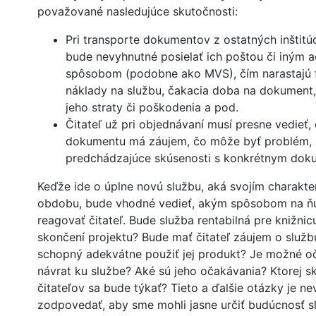
považované nasledujúce skutočnosti:
Pri transporte dokumentov z ostatných inštitúci
bude nevyhnutné posielať ich poštou či iným
spôsobom (podobne ako MVS), čím narastajú 
náklady na službu, čakacia doba na dokument, 
jeho straty či poškodenia a pod.
Čitateľ už pri objednávaní musí presne vedieť, 
dokumentu má záujem, čo môže byť problém,
predchádzajúce skúsenosti s konkrétnym do
Keďže ide o úplne novú službu, aká svojím charak
obdobu, bude vhodné vedieť, akým spôsobom na ň
reagovať čitateľ. Bude služba rentabilná pre knižnic
skončení projektu? Bude mať čitateľ záujem o služ
schopný adekvátne použiť jej produkt? Je možné o
návrat ku službe? Aké sú jeho očakávania? Ktorej s
čitateľov sa bude týkať? Tieto a ďalšie otázky je n
zodpovedať, aby sme mohli jasne určiť budúcnosť s