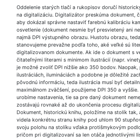
Oddelenie starých tlačí a rukopisov doručí histori
na digitalizáciu. Digitalizátor preskúma dokument, čo
aby dokázal správne nastaviť farebnú kalibráciu ka
osvetlenie (dokument nesmie byť presvietený ani n
najmä DPI výstupného obrazu. Hustotu obrazu, teda
stanovujeme prevažne podľa toho, aké veľké sú lite
digitalizovanom dokumente. Ak ide o dokument s ve
čitateľnými literami s minimom ilustrácií (napr. vinety 
je možné zvoliť DPI nižšie ako 350 bodov. Naopak, 
ilustráciách, ilumináciách a podobne je dôležité za
pôvodnú informáciu, teda ilustrácia musí byť detailná
maximálnom zväčšení, použijeme DPI 350 a vyššie.
urobíme nastavenia, tie sa pre daný dokument neme
zostávajú rovnaké až do ukončenia procesu digitali
Dokument, historickú knihu, položíme na stolík tak
videla konkrétnu stranu knihy pod uhlom 90 stupňov.
svoju polohu na stolíku vďaka protišmykovým podl
pričom pri digitalizovaní sa len otáča jednotlivými l