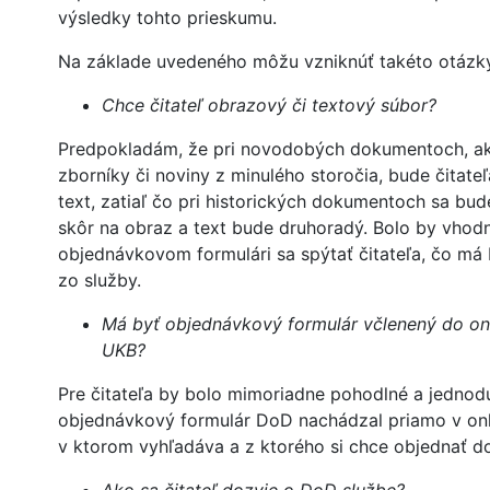
výsledky tohto prieskumu.
Na základe uvedeného môžu vzniknúť takéto otázk
Chce čitateľ obrazový či textový súbor?
Predpokladám, že pri novodobých dokumentoch, ak
zborníky či noviny z minulého storočia, bude čitate
text, zatiaľ čo pri historických dokumentoch sa bud
skôr na obraz a text bude druhoradý. Bolo by vhod
objednávkovom formulári sa spýtať čitateľa, čo má
zo služby.
Má byť objednávkový formulár včlenený do on
UKB?
Pre čitateľa by bolo mimoriadne pohodlné a jednod
objednávkový formulár DoD nachádzal priamo v onl
v ktorom vyhľadáva a z ktorého si chce objednať d