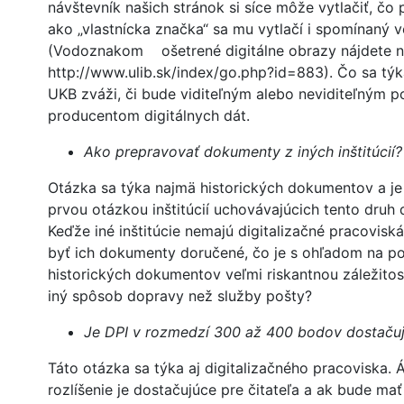
návštevník našich stránok si síce môže vytlačiť, čo 
ako „vlastnícka značka“ sa mu vytlačí i spomínaný 
(Vodoznakom ošetrené digitálne obrazy nájdete n
http://www.ulib.sk/index/go.php?id=883). Čo sa tý
UKB zváži, či bude viditeľným alebo neviditeľným 
producentom digitálnych dát.
Ako prepravovať dokumenty z iných inštitúcií?
Otázka sa týka najmä historických dokumentov a je
prvou otázkou inštitúcií uchovávajúcich tento druh
Keďže iné inštitúcie nemajú digitalizačné pracovisk
byť ich dokumenty doručené, čo je s ohľadom na p
historických dokumentov veľmi riskantnou záležitosť
iný spôsob dopravy než služby pošty?
Je DPI v rozmedzí 300 až 400 bodov dostaču
Táto otázka sa týka aj digitalizačného pracoviska. 
rozlíšenie je dostačujúce pre čitateľa a ak bude ma