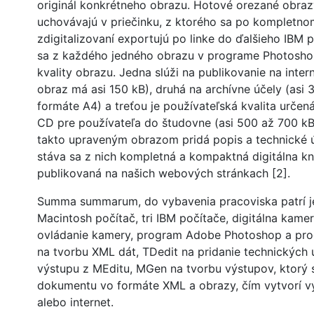
originál konkrétneho obrazu. Hotové orezané obra
uchovávajú v priečinku, z ktorého sa po kompletno
zdigitalizovaní exportujú po linke do ďalšieho IBM 
sa z každého jedného obrazu v programe Photoshop
kvality obrazu. Jedna slúži na publikovanie na inter
obraz má asi 150 kB), druhá na archívne účely (asi 
formáte A4) a treťou je používateľská kvalita určen
CD pre používateľa do študovne (asi 500 až 700 kB)
takto upraveným obrazom pridá popis a technické 
stáva sa z nich kompletná a kompaktná digitálna kn
publikovaná na našich webových stránkach [2].
Summa summarum, do vybavenia pracoviska patrí j
Macintosh počítač, tri IBM počítače, digitálna kamer
ovládanie kamery, program Adobe Photoshop a pr
na tvorbu XML dát, TDedit na pridanie technických 
výstupu z MEditu, MGen na tvorbu výstupov, ktorý s
dokumentu vo formáte XML a obrazy, čím vytvorí v
alebo internet.