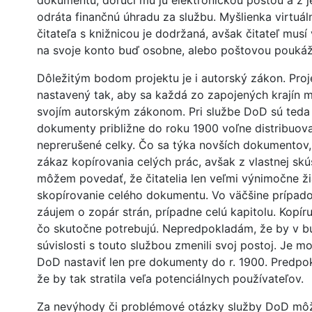
dokumentu, doručí mu ju elektronickou poštou a z 
odráta finančnú úhradu za službu. Myšlienka virtuá
čitateľa s knižnicou je dodržaná, avšak čitateľ musí 
na svoje konto buď osobne, alebo poštovou pouká
Dôležitým bodom projektu je i autorský zákon. Proj
nastavený tak, aby sa každá zo zapojených krajín m
svojím autorským zákonom. Pri službe DoD sú teda
dokumenty približne do roku 1900 voľne distribuova
neprerušené celky. Čo sa týka novších dokumentov,
zákaz kopírovania celých prác, avšak z vlastnej skú
môžem povedať, že čitatelia len veľmi výnimočne ži
skopírovanie celého dokumentu. Vo väčšine prípad
záujem o zopár strán, prípadne celú kapitolu. Kopíruj
čo skutočne potrebujú. Nepredpokladám, že by v b
súvislosti s touto službou zmenili svoj postoj. Je m
DoD nastaviť len pre dokumenty do r. 1900. Predpo
že by tak stratila veľa potenciálnych používateľov.
Za nevýhody či problémové otázky služby DoD mô