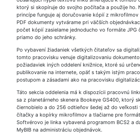
ktorý si skopíruje do svojho počítača a použije ho.
princípe funguje aj doručovanie kópií z mikrofilmov 
PDF dokumenty vytvárame pri väčších objednávkac
počet kópií zasielame jednoducho vo formáte JPG č
priamo do jeho schránky.
Po vybavení žiadaniek všetkých čitateľov sa digitali
tomto pracovisku venuje digitalizovaniu dokument
požiadaviek iných oddelení knižnice, ktoré sú určen
publikovanie na internete, opäť s takým istým pra
postupom a zásadami ako na pracovisku digitalizác
Táto sekcia oddelenia má k dispozícii pracovnú link
sa z planetárneho skenera Bookeye GS400, ktorý s
čiernobielo a do 256 odtieňov šedej až do veľkosti
čítačky a kopírky mikrofilmov a tlačiarne pre formá
Softvérovo je linka vybavená programom BCS2 a d
MyBIB na administráciu objednávok.