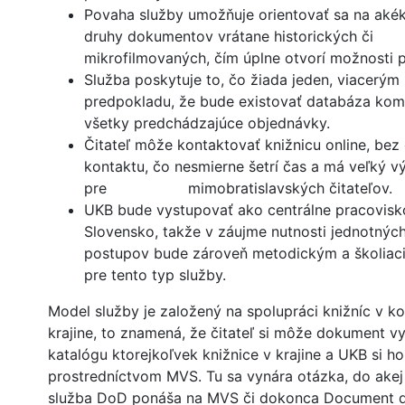
Povaha služby umožňuje orientovať sa na aké
druhy dokumentov vrátane historických či
mikrofilmovaných, čím úplne otvorí možnosti p
Služba poskytuje to, čo žiada jeden, viacerým
predpokladu, že bude existovať databáza kom
všetky predchádzajúce objednávky.
Čitateľ môže kontaktovať knižnicu online, be
kontaktu, čo nesmierne šetrí čas a má veľký v
pre mimobratislavských čitateľov.
UKB bude vystupovať ako centrálne pracovisk
Slovensko, takže v záujme nutnosti jednotnýc
postupov bude zároveň metodickým a školiac
pre tento typ služby.
Model služby je založený na spolupráci knižníc v ko
krajine, to znamená, že čitateľ si môže dokument v
katalógu ktorejkoľvek knižnice v krajine a UKB si h
prostredníctvom MVS. Tu sa vynára otázka, do akej
služba DoD ponáša na MVS či dokonca Document de