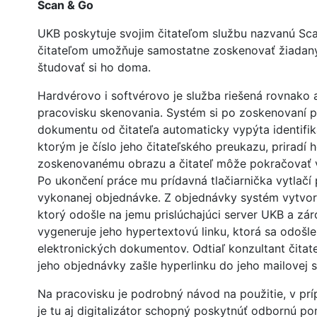
Scan & Go
UKB poskytuje svojim čitateľom službu nazvanú Sca
čitateľom umožňuje samostatne zoskenovať žiadan
študovať si ho doma.
Hardvérovo i softvérovo je služba riešená rovnako 
pracovisku skenovania. Systém si po zoskenovaní p
dokumentu od čitateľa automaticky vypýta identifik
ktorým je číslo jeho čitateľského preukazu, priradí 
zoskenovanému obrazu a čitateľ môže pokračovať 
Po ukončení práce mu prídavná tlačiarnička vytlačí
vykonanej objednávke. Z objednávky systém vytvor
ktorý odošle na jemu prislúchajúci server UKB a zá
vygeneruje jeho hypertextovú linku, ktorá sa odošl
elektronických dokumentov. Odtiaľ konzultant čitat
jeho objednávky zašle hyperlinku do jeho mailovej 
Na pracovisku je podrobný návod na použitie, v pr
je tu aj digitalizátor schopný poskytnúť odbornú p