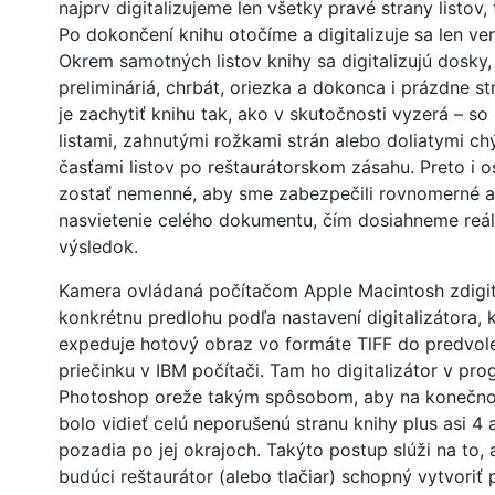
najprv digitalizujeme len všetky pravé strany listov,
Po dokončení knihu otočíme a digitalizuje sa len ver
Okrem samotných listov knihy sa digitalizujú dosky, 
prelimináriá, chrbát, oriezka a dokonca i prázdne st
je zachytiť knihu tak, ako v skutočnosti vyzerá – so
listami, zahnutými rožkami strán alebo doliatymi ch
časťami listov po reštaurátorskom zásahu. Preto i o
zostať nemenné, aby sme zabezpečili rovnomerné 
nasvietenie celého dokumentu, čím dosiahneme reál
výsledok.
Kamera ovládaná počítačom Apple Macintosh zdigit
konkrétnu predlohu podľa nastavení digitalizátora, 
expeduje hotový obraz vo formáte TlFF do predvol
priečinku v IBM počítači. Tam ho digitalizátor v pr
Photoshop oreže takým spôsobom, aby na konečn
bolo vidieť celú neporušenú stranu knihy plus asi 4
pozadia po jej okrajoch. Takýto postup slúži na to, 
budúci reštaurátor (alebo tlačiar) schopný vytvoriť 