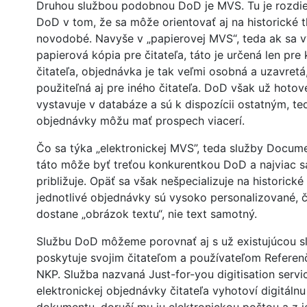
Druhou službou podobnou DoD je MVS. Tu je rozdie
DoD v tom, že sa môže orientovať aj na historické tl
novodobé. Navyše v „papierovej MVS“, teda ak sa 
papierová kópia pre čitateľa, táto je určená len pre
čitateľa, objednávka je tak veľmi osobná a uzavretá
použiteľná aj pre iného čitateľa. DoD však už hoto
vystavuje v databáze a sú k dispozícii ostatným, te
objednávky môžu mať prospech viacerí.
Čo sa týka „elektronickej MVS”, teda služby Docume
táto môže byť treťou konkurentkou DoD a najviac sa
približuje. Opäť sa však nešpecializuje na historické 
jednotlivé objednávky sú vysoko personalizované, či
dostane „obrázok textu“, nie text samotný.
Službu DoD môžeme porovnať aj s už existujúcou s
poskytuje svojim čitateľom a používateľom Referen
NKP. Služba nazvaná Just-for-you digitisation servi
elektronickej objednávky čitateľa vyhotoví digitálnu