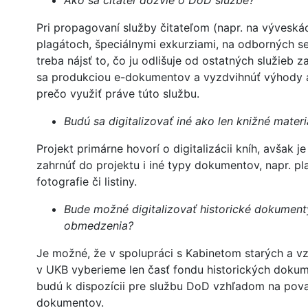
Ako sa čitateľ dozvie o DoD službe?
Pri propagovaní služby čitateľom (napr. na výveská
plagátoch, špeciálnymi exkurziami, na odborných s
treba nájsť to, čo ju odlišuje od ostatných služieb 
sa produkciou e-dokumentov a vyzdvihnúť výhody 
prečo využiť práve túto službu.
Budú sa digitalizovať iné ako len knižné materi
Projekt primárne hovorí o digitalizácii kníh, avšak 
zahrnúť do projektu i iné typy dokumentov, napr. pl
fotografie či listiny.
Bude možné digitalizovať historické dokument
obmedzenia?
Je možné, že v spolupráci s Kabinetom starých a vz
v UKB vyberieme len časť fondu historických dokum
budú k dispozícii pre službu DoD vzhľadom na pov
dokumentov.