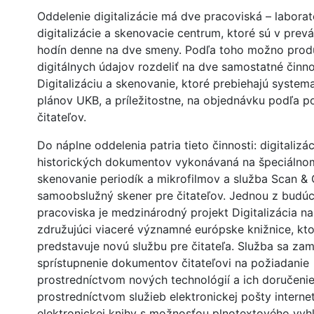
Oddelenie digitalizácie má dve pracoviská – labora
digitalizácie a skenovacie centrum, ktoré sú v prev
hodín denne na dve smeny. Podľa toho možno prod
digitálnych údajov rozdeliť na dve samostatné činno
Digitalizáciu a skenovanie, ktoré prebiehajú system
plánov UKB, a príležitostne, na objednávku podľa p
čitateľov.
Do náplne oddelenia patria tieto činnosti: digitalizác
historických dokumentov vykonávaná na špeciálnom
skenovanie periodík a mikrofilmov a služba Scan & 
samoobslužný skener pre čitateľov. Jednou z budúci
pracoviska je medzinárodný projekt Digitalizácia n
združujúci viaceré významné európske knižnice, kt
predstavuje novú službu pre čitateľa. Služba sa za
sprístupnenie dokumentov čitateľovi na požiadanie
prostredníctvom nových technológií a ich doručeni
prostredníctvom služieb elektronickej pošty intern
elektronickej knihy s možnosťou plnotextového vyh