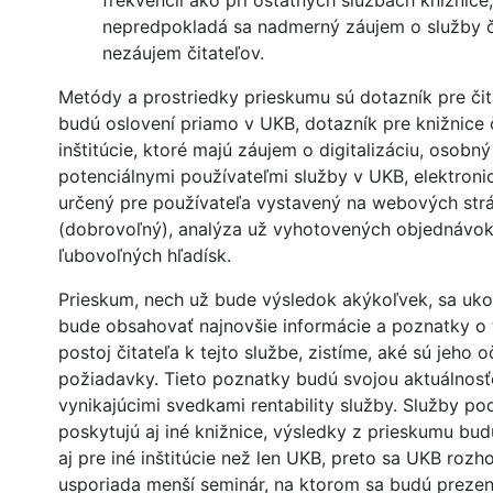
frekvencii ako pri ostatných službách knižnice
nepredpokladá sa nadmerný záujem o služby č
nezáujem čitateľov.
Metódy a prostriedky prieskumu sú dotazník pre čita
budú oslovení priamo v UKB, dotazník pre knižnice č
inštitúcie, ktoré majú záujem o digitalizáciu, osobn
potenciálnymi používateľmi služby v UKB, elektroni
určený pre používateľa vystavený na webových st
(dobrovoľný), analýza už vyhotovených objednávok
ľubovoľných hľadísk.
Prieskum, nech už bude výsledok akýkoľvek, sa ukon
bude obsahovať najnovšie informácie a poznatky o 
postoj čitateľa k tejto službe, zistíme, aké sú jeho 
požiadavky. Tieto poznatky budú svojou aktuálnos
vynikajúcimi svedkami rentability služby. Služby 
poskytujú aj iné knižnice, výsledky z prieskumu bud
aj pre iné inštitúcie než len UKB, preto sa UKB rozho
usporiada menší seminár, na ktorom sa budú preze